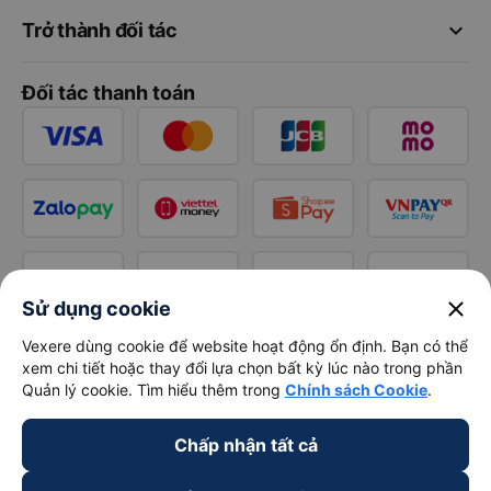
keyboard_arrow_down
Trở thành đối tác
Đối tác thanh toán
close
Sử dụng cookie
Vexere dùng cookie để website hoạt động ổn định. Bạn có thể
xem chi tiết hoặc thay đổi lựa chọn bất kỳ lúc nào trong phần
Quản lý cookie. Tìm hiểu thêm trong
Chính sách Cookie
.
Chấp nhận tất cả