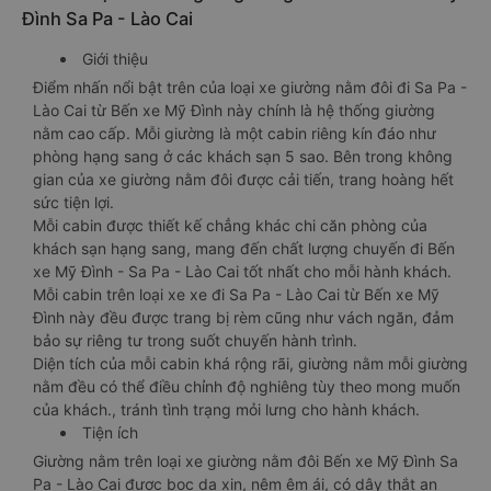
Đình Sa Pa - Lào Cai
Giới thiệu
Điểm nhấn nổi bật trên của loại xe giường nằm đôi đi Sa Pa -
Lào Cai từ Bến xe Mỹ Đình này chính là hệ thống giường
nằm cao cấp. Mỗi giường là một cabin riêng kín đáo như
phòng hạng sang ở các khách sạn 5 sao. Bên trong không
gian của xe giường nằm đôi được cải tiến, trang hoàng hết
sức tiện lợi.
Mỗi cabin được thiết kế chẳng khác chi căn phòng của
khách sạn hạng sang, mang đến chất lượng chuyến đi Bến
xe Mỹ Đình - Sa Pa - Lào Cai tốt nhất cho mỗi hành khách.
Mỗi cabin trên loại xe xe đi Sa Pa - Lào Cai từ Bến xe Mỹ
Đình này đều được trang bị rèm cũng như vách ngăn, đảm
bảo sự riêng tư trong suốt chuyến hành trình.
Diện tích của mỗi cabin khá rộng rãi, giường nằm mỗi giường
nằm đều có thể điều chỉnh độ nghiêng tùy theo mong muốn
của khách., tránh tình trạng mỏi lưng cho hành khách.
Tiện ích
Giường nằm trên loại xe giường nằm đôi Bến xe Mỹ Đình Sa
Pa - Lào Cai được bọc da xịn, nệm êm ái, có dây thắt an