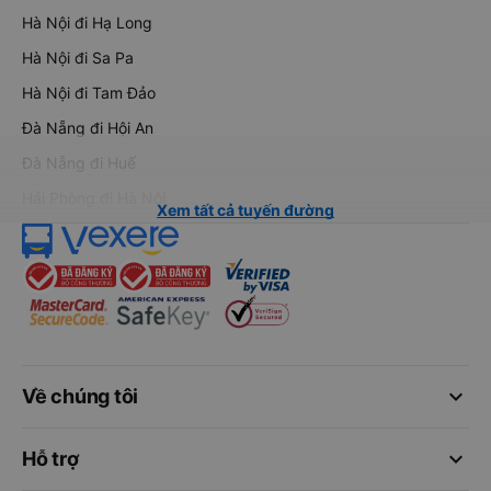
Hà Nội đi Hạ Long
Hà Nội đi Sa Pa
Hà Nội đi Tam Đảo
Đà Nẵng đi Hội An
Đà Nẵng đi Huế
Hải Phòng đi Hà Nội
Xem tất cả tuyến đường
keyboard_arrow_down
Về chúng tôi
keyboard_arrow_down
Hỗ trợ