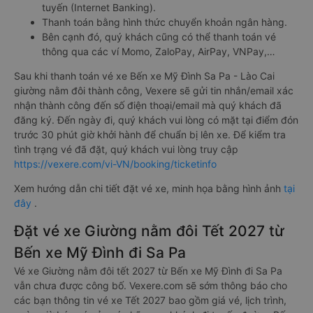
tuyến (Internet Banking).
Thanh toán bằng hình thức chuyển khoản ngân hàng.
Bên cạnh đó, quý khách cũng có thể thanh toán vé
thông qua các ví Momo, ZaloPay, AirPay, VNPay,…
Sau khi thanh toán vé xe Bến xe Mỹ Đình Sa Pa - Lào Cai
giường nằm đôi thành công, Vexere sẽ gửi tin nhắn/email xác
nhận thành công đến số điện thoại/email mà quý khách đã
đăng ký. Đến ngày đi, quý khách vui lòng có mặt tại điểm đón
trước 30 phút giờ khởi hành để chuẩn bị lên xe. Để kiểm tra
tình trạng vé đã đặt, quý khách vui lòng truy cập
https://vexere.com/vi-VN/booking/ticketinfo
Xem hướng dẫn chi tiết đặt vé xe, minh họa bằng hình ảnh
tại
đây
.
Đặt vé xe Giường nằm đôi Tết 2027 từ
Bến xe Mỹ Đình đi Sa Pa
Vé xe Giường nằm đôi tết 2027 từ Bến xe Mỹ Đình đi Sa Pa
vẫn chưa được công bố. Vexere.com sẽ sớm thông báo cho
các bạn thông tin vé xe Tết 2027 bao gồm giá vé, lịch trình,