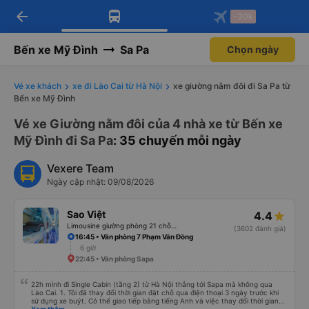
arrow_back
Tải app Vexere ngay!
Tải app Vexere
-30k
Mở app
Mở app
Nhận ưu đãi thành viên độc
-30k/ghế khi đặt vé máy bay qua
quyền
app
Bến xe Mỹ Đình
Sa Pa
Chọn ngày
Vé xe khách
xe đi Lào Cai từ Hà Nội
xe giường nằm đôi đi Sa Pa từ
Bến xe Mỹ Đình
Vé xe Giường nằm đôi của 4 nhà xe từ Bến xe
Mỹ Đình đi Sa Pa
: 35 chuyến mỗi ngày
Vexere Team
Ngày cập nhật: 09/08/2026
Sao Việt
4.4
Limousine giường phòng 21 chỗ (WC)
(3602 đánh giá)
16:45 • Văn phòng 7 Phạm Văn Đồng
6 giờ
22:45 • Văn phòng Sapa
22h mình đi Single Cabin (tầng 2) từ Hà Nội thẳng tới Sapa mà không qua
Lào Cai. 1. Tôi đã thay đổi thời gian đặt chỗ qua điện thoại 3 ngày trước khi
sử dụng xe buýt. Có thể giao tiếp bằng tiếng Anh và việc thay đổi thời gian