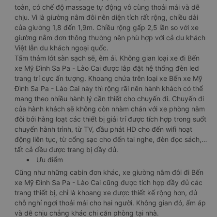
toàn, có chế độ massage tự động vô cùng thoải mái và dễ
chịu. Vì là giường nằm đôi nên diện tích rất rộng, chiều dài
của giường 1,8 đến 1,9m. Chiều rộng gấp 2,5 lần so với xe
giường nằm đơn thông thường nên phù hợp với cả du khách
Việt lẫn du khách ngoại quốc.
Tấm thảm lót sàn sạch sẽ, êm ái. Không gian loại xe đi Bến
xe Mỹ Đình Sa Pa - Lào Cai được lắp đặt hệ thống đèn led
trang trí cực ấn tượng. Khoang chứa trên loại xe Bến xe Mỹ
Đình Sa Pa - Lào Cai này thì rộng rãi nên hành khách có thể
mang theo nhiều hành lý cần thiết cho chuyến đi. Chuyến đi
của hành khách sẽ không còn nhàm chán với xe phòng nằm
đôi bởi hàng loạt các thiết bị giải trí được tích hợp trong suốt
chuyến hành trình, từ TV, đầu phát HD cho đến wifi hoạt
động liên tục, từ cổng sạc cho đến tai nghe, đèn đọc sách,…
tất cả đều được trang bị đầy đủ.
Ưu điểm
Cũng như những cabin đơn khác, xe giường nằm đôi đi Bến
xe Mỹ Đình Sa Pa - Lào Cai cũng được tích hợp đầy đủ các
trang thiết bị, chỉ là khoang xe được thiết kế rộng hơn, đủ
chỗ nghỉ ngơi thoải mái cho hai người. Không gian đó, ấm áp
và dễ chịu chẳng khác chi căn phòng tại nhà.