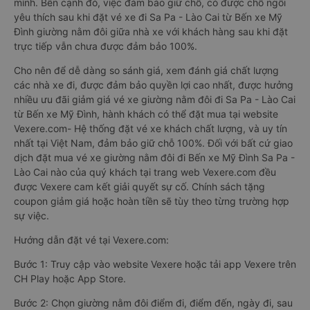
mình. Bên cạnh đó, việc đảm bảo giữ chỗ, có được chỗ ngồi
yêu thích sau khi đặt vé xe đi Sa Pa - Lào Cai từ Bến xe Mỹ
Đình giường nằm đôi giữa nhà xe với khách hàng sau khi đặt
trực tiếp vẫn chưa được đảm bảo 100%.
Cho nên để dễ dàng so sánh giá, xem đánh giá chất lượng
các nhà xe đi, được đảm bảo quyền lợi cao nhất, được hưởng
nhiều ưu đãi giảm giá vé xe giường nằm đôi đi Sa Pa - Lào Cai
từ Bến xe Mỹ Đình, hành khách có thể đặt mua tại website
Vexere.com- Hệ thống đặt vé xe khách chất lượng, và uy tín
nhất tại Việt Nam, đảm bảo giữ chỗ 100%. Đối với bất cứ giao
dịch đặt mua vé xe giường nằm đôi đi Bến xe Mỹ Đình Sa Pa -
Lào Cai nào của quý khách tại trang web Vexere.com đều
được Vexere cam kết giải quyết sự cố. Chính sách tặng
coupon giảm giá hoặc hoàn tiền sẽ tùy theo từng trường hợp
sự việc.
Hướng dẫn đặt vé tại Vexere.com:
Bước 1: Truy cập vào website Vexere hoặc tải app Vexere trên
CH Play hoặc App Store.
Bước 2: Chọn giường nằm đôi điểm đi, điểm đến, ngày đi, sau