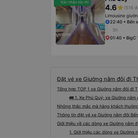
Xác nhận tức thì
4.6
star
(516 đ
Limousine giườn
22:40 • Bến
3h
01:40 • BigC
Đặt vé xe Giường nằm đôi đi 
Tổng hợp TOP 1 xe Giường nằm đôi đi 
🚌 1. Xe Phú Quý: xe Giường nằm
Những thắc mắc mà hàng khách thường 
Thông tin đặt vé xe Giường nằm đôi B
Giới thiệu về các dòng xe Giường nằm 
1. Giới thiệu các dòng xe Giườn