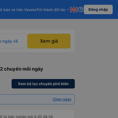
help_outline
Đăng nhập
ở bán vé trên Vexere
Trở thành đối tác
arrow_drop_down
Xem giá
 ngày về
: 2 chuyến mỗi ngày
Xem bộ lọc chuyến phổ biến
Chọn ngày
30 từ bắc nghèn mà 4.20 đã tới