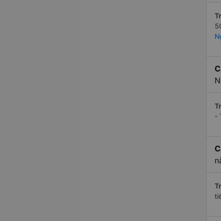
Tr
5
N
C
N
Tr
-
C
n
Tr
t