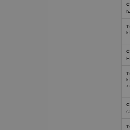
C
b
Tr
k
C
H
Tr
k
x
C
s
Tr