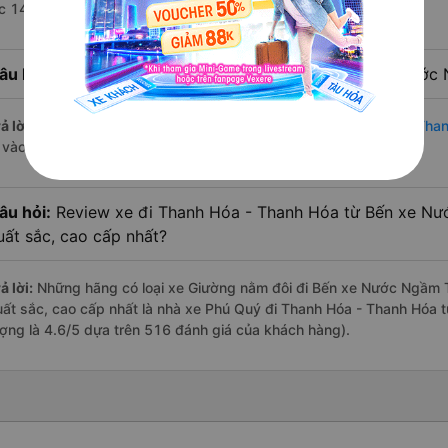
úc 14:10 là của nhà xe Phú Quý.
âu hỏi:
Nhà xe đi Thanh Hóa - Thanh Hóa từ Bến xe Nước 
ả lời:
Chuyến
Giường nằm đôi Bến xe Nước Ngầm Thanh Hóa - Tha
à vào lúc 22:40 là của nhà xe Phú Quý.
âu hỏi:
Review xe đi Thanh Hóa - Thanh Hóa từ Bến xe Nướ
uất sắc, cao cấp nhất?
ả lời:
Những hãng có loại xe Giường nằm đôi đi Bến xe Nước Ngầm T
uất sắc, cao cấp nhất là nhà xe Phú Quý đi Thanh Hóa - Thanh Hóa
ượng là 4.6/5 dựa trên 516 đánh giá của khách hàng).