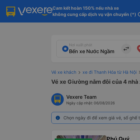
Cam kết hoàn 150% nếu nhà xe

không cung cấp dịch vụ vận chuyển (*)
in
Nơi xuất phát
import_export
Vé xe khách
xe đi Thanh Hóa từ Hà Nội
Vé xe Giường nằm đôi của 4 nhà
Vexere Team
Ngày cập nhật: 06/08/2026
Chọn ngày đi để xem giá vé, số ghế t
info
Phú Quý