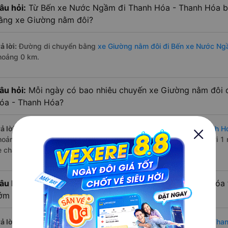
âu hỏi:
Từ Bến xe Nước Ngầm đi Thanh Hóa - Thanh Hóa ba
ằng xe Giường nằm đôi?
ả lời:
Đường di chuyển bằng
xe Giường nằm đôi đi Bến xe Nước N
hoảng 0 km.
âu hỏi:
Mỗi ngày có bao nhiêu chuyến xe Giường nằm đôi
óa - Thanh Hóa?
ả lời:
Tuyến đường
xe Giường nằm đôi Bến xe Nước Ngầm Thanh H
hoảng 2 chuyến trên
Vexere.com
bắt đầu từ 14:10 đến 22:40 bởi 1 
e chạy có đầy đủ cả ban ngày, buổi trưa, buổi chiều, ban đêm
âu hỏi:
Nhà xe Giường nằm đôi đi Thanh Hóa - Thanh Hóa
ớm nhất?
ả lời:
Chuyến
Giường nằm đôi Bến xe Nước Ngầm Thanh Hóa - Tha