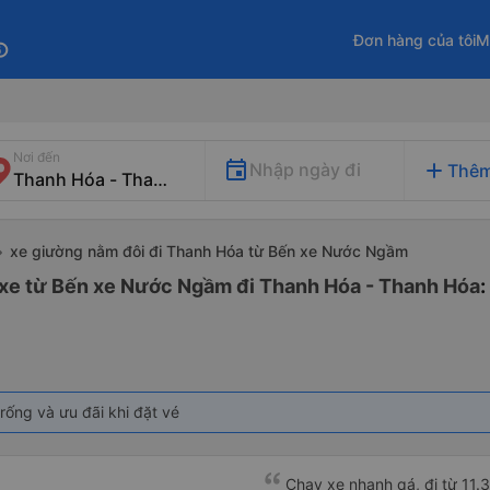
Đơn hàng của tôi
M
fo
Nơi đến
add
Nhập ngày đi
Thêm
xe giường nằm đôi đi Thanh Hóa từ Bến xe Nước Ngầm
 xe từ Bến xe Nước Ngầm đi Thanh Hóa - Thanh Hóa
rống và ưu đãi khi đặt vé
Chạy xe nhanh qá, đi từ 11.