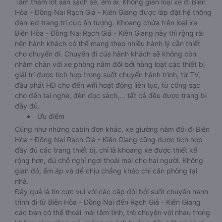
Tấm thảm lót sàn sạch sẽ, êm ái. Không gian loại xe đi Biên
Hòa - Đồng Nai Rạch Giá - Kiên Giang được lắp đặt hệ thống
đèn led trang trí cực ấn tượng. Khoang chứa trên loại xe
Biên Hòa - Đồng Nai Rạch Giá - Kiên Giang này thì rộng rãi
nên hành khách có thể mang theo nhiều hành lý cần thiết
cho chuyến đi. Chuyến đi của hành khách sẽ không còn
nhàm chán với xe phòng nằm đôi bởi hàng loạt các thiết bị
giải trí được tích hợp trong suốt chuyến hành trình, từ TV,
đầu phát HD cho đến wifi hoạt động liên tục, từ cổng sạc
cho đến tai nghe, đèn đọc sách,… tất cả đều được trang bị
đầy đủ.
Ưu điểm
Cũng như những cabin đơn khác, xe giường nằm đôi đi Biên
Hòa - Đồng Nai Rạch Giá - Kiên Giang cũng được tích hợp
đầy đủ các trang thiết bị, chỉ là khoang xe được thiết kế
rộng hơn, đủ chỗ nghỉ ngơi thoải mái cho hai người. Không
gian đó, ấm áp và dễ chịu chẳng khác chi căn phòng tại
nhà.
Đây quả là tin cực vui với các cặp đôi bởi suốt chuyến hành
trình đi từ Biên Hòa - Đồng Nai đến Rạch Giá - Kiên Giang
các bạn có thể thoải mái tâm tình, trò chuyện với nhau trong