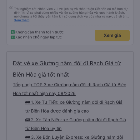
Trải nghiệm tốt Nhân viên vui vẻ lịch sự và thân thiện Giờ đến có trễ hơn dự
định 1h, vì xe phải dừng nhiều và lên xuống hàng hóa và rước hành khách,
nói chung là tối thấy yên tâm khi sử dụng dịch vụ của nhà xe này, và sẽ ủng
hộ và giới thiệu cho người thân sử dụng dịch vụ của nhà xe này
Xem thêm
Không cần thanh toán trước
Xem giá
Xác nhận chỗ ngay lập tức
Đặt vé xe Giường nằm đôi đi Rạch Giá từ
Biên Hòa giá tốt nhất
Tổng hợp TOP 3 xe Giường nằm đôi đi Rạch Giá từ Biên
Hòa tốt nhất hiện nay 08/2026
🚌 1. Xe Tư Tiến: xe Giường nằm đôi đi Rạch Giá
từ Biên Hòa được đánh giá cao
🚌 2. Xe Tân Niên: xe Giường nằm đôi đi Rạch Giá
từ Biên Hòa uy tín
🚌 3. Xe Bốn Luyện Express: xe Giường nằm đôi