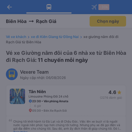
arrow_back
Tải app Vexere ngay!
Tải app Vexere
-30k
Mở app
Mở app
Nhận ưu đãi thành viên độc
-30k/ghế khi đặt vé máy bay qua
quyền
app
Biên Hòa
Rạch Giá
Chọn ngày
Vé xe khách
xe đi Kiên Giang từ Đồng Nai
xe giường nằm đôi đi
Rạch Giá từ Biên Hòa
Vé xe Giường nằm đôi của 6 nhà xe từ Biên Hòa
đi Rạch Giá
: 11 chuyến mỗi ngày
Vexere Team
Ngày cập nhật: 06/08/2026
Tân Niên
4.6
Limousine Phòng Đôi 24 chỗ
(2276 đánh giá)
23:30 • Văn phòng Amata
6 giờ
05:30 • Bến Xe Rạch Sỏi
Chúng tôi khởi hành từ Đà Lạt và đi Châu Đức. Việc lên xe buýt vì là người
nước ngoài nên phức tạp hơn chúng tôi tưởng. Nhưng phụ xe đã gọi điện và
gửi địa điểm cho chúng tôi. Sau đó, anh ấy đích thân đi giúp chúng tôi. Đó là