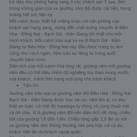
kín đáo như phòng hạng sang ở các khách sạn 5 sao. Bên
trong không gian của xe giường nằm đôi được cải tiến, trang
hoàng hết sức tiện lợi.
Mỗi cabin được thiết kế chẳng khác chi căn phòng của
khách sạn hạng sang, mang đến chất lượng chuyến đi Biên
Hòa - Đồng Nai - Rạch Giá - Kiên Giang tốt nhất cho mỗi
hành khách. Mỗi cabin trên loại xe xe đi Rạch Giá - Kiên
Giang từ Biên Hòa - Đồng Nai này đều được trang bị rèm
cũng như vách ngăn, đảm bảo sự riêng tư trong suốt
chuyến hành trình.
Diện tích của mỗi cabin khá rộng rãi, giường nằm mỗi giường
nằm đều có thể điều chỉnh độ nghiêng tùy theo mong muốn
của khách., tránh tình trạng mỏi lưng cho hành khách.
Tiện ích
Giường nằm trên loại xe giường nằm đôi Biên Hòa - Đồng Nai
Rạch Giá - Kiên Giang được bọc da xịn, nệm êm ái, có dây
thắt an toàn, có chế độ massage tự động vô cùng thoải mái
và dễ chịu. Vì là giường nằm đôi nên diện tích rất rộng, chiều
dài của giường 1,8 đến 1,9m. Chiều rộng gấp 2,5 lần so với
xe giường nằm đơn thông thường nên phù hợp với cả du
khách Việt lẫn du khách ngoại quốc.