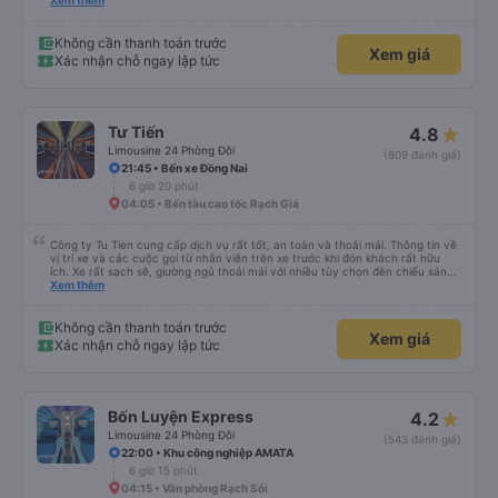
lần đầu tiên đi xe giường nằm với hai đứa trẻ nhỏ khá thú vị. Chúng tôi không
Xem thêm
chắc chắn khi nào xe sẽ dừng lại để nghỉ hoặc ăn uống. Tôi rất ngạc nhiên
khi xe dừng lại lúc nửa đêm ở Cần Thơ và mọi người xuống xe ăn. Khi đến
điểm dừng, họ đánh thức chúng tôi dậy và đảm bảo chúng tôi đã sẵn sàng.
Không cần thanh toán trước
Xem giá
Nhìn chung, đó là một trải nghiệm tốt. Mỗi giường đều có gối và chăn, và đủ
Xác nhận chỗ ngay lập tức
chỗ cho 1 người lớn và 1 trẻ em nằm thoải mái.
Tư Tiến
4.8
Limousine 24 Phòng Đôi
(809 đánh giá)
21:45 • Bến xe Đồng Nai
6 giờ 20 phút
04:05 • Bến tàu cao tốc Rạch Giá
Công ty Tu Tien cung cấp dịch vụ rất tốt, an toàn và thoải mái. Thông tin về
vị trí xe và các cuộc gọi từ nhân viên trên xe trước khi đón khách rất hữu
ích. Xe rất sạch sẽ, giường ngủ thoải mái với nhiều tùy chọn đèn chiếu sáng
và cổng USB được đặt ở vị trí thuận tiện. Nhân viên rất lịch sự và xe đến
Xem thêm
điểm đến sớm hơn dự kiến. Cảm ơn!
Không cần thanh toán trước
Xem giá
Xác nhận chỗ ngay lập tức
Bốn Luyện Express
4.2
Limousine 24 Phòng Đôi
(543 đánh giá)
22:00 • Khu công nghiệp AMATA
6 giờ 15 phút
04:15 • Văn phòng Rạch Sỏi