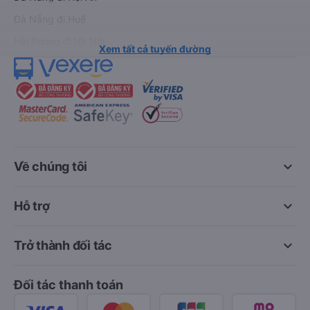
Đà Nẵng đi Huế
Hải Phòng đi Hà Nội
Xem tất cả tuyến đường
keyboard_arrow_down
Về chúng tôi
keyboard_arrow_down
Hỗ trợ
keyboard_arrow_down
Trở thành đối tác
Đối tác thanh toán