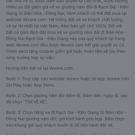
các nhà xe đi, được đảm bảo quyền lợi cao nhất, được hưởng
nhiều ưu đãi giảm giá vé xe giường nằm đôi đi Rạch Giá - Kiên
Giang từ Biên Hòa - Đồng Nai, hành khách có thể đặt mua tại
website Vexere.com- Hệ thống đặt vé xe khách chất lượng,
và uy tín nhất tại Việt Nam, đảm bảo giữ chỗ 100%. Đối với
bất cứ giao dịch đặt mua vé xe giường nằm đôi đi Biên Hòa -
Đồng Nai Rạch Giá - Kiên Giang nào của quý khách tại trang
web Vexere.com đều được Vexere cam kết giải quyết sự cố.
Chính sách tặng coupon giảm giá hoặc hoàn tiền sẽ tùy theo
từng trường hợp sự việc.
Hướng dẫn đặt vé tại Vexere.com:
Bước 1: Truy cập vào website Vexere hoặc tải app Vexere trên
CH Play hoặc App Store.
Bước 2: Chọn giường nằm đôi điểm đi, điểm đến, ngày đi, sau
đó chọn “TÌM VÉ XE”.
Bước 3: Chọn hãng xe đi Rạch Giá - Kiên Giang từ Biên Hòa -
Đồng Nai giường nằm đôi, giờ khởi hành phù hợp. Bấm chọn
vào khung giờ quý khách muốn đi để tiến hành đặt vé.