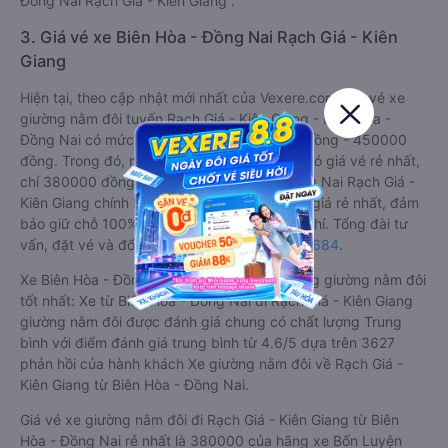
Đồng Nai Rạch Giá - Kiên Giang .
3. Giá vé xe Biên Hòa - Đồng Nai Rạch Giá - Kiên
Giang
Hiện tại, theo cập nhật mới nhất của Vexere.com, giá vé xe
giường nằm đôi tuyến Rạch Giá - Kiên Giang - Biên Hòa -
Đồng Nai có mức giá dao động từ 380000 đồng - 450000
đồng. Trong đó, nhà xe Bốn Luyện Express có giá vé rẻ nhất,
chỉ 380000 đồng. Đặt vé xe Biên Hòa - Đồng Nai Rạch Giá -
Kiên Giang chính hãng tại
Vexere.com
để có giá rẻ nhất, đảm
bảo giữ chỗ 100% và hỗ trợ đổi trả vé miễn phí. Tổng đài tư
vấn, đặt vé và đổi trả vé miễn phí:
1900 888684
.
Xe Biên Hòa - Đồng Nai Rạch Giá - Kiên Giang giường nằm đôi
tốt nhất: Xe từ Biên Hòa - Đồng Nai đi Rạch Giá - Kiên Giang
giường nằm đôi được đánh giá chung có chất lượng Trung
bình với điểm đánh giá trung bình từ 4.6/5 dựa trên 3627
phản hồi của hành khách Xe giường nằm đôi về Rạch Giá -
Kiên Giang từ Biên Hòa - Đồng Nai.
Giá vé xe giường nằm đôi đi Rạch Giá - Kiên Giang từ Biên
Hòa - Đồng Nai rẻ nhất là 380000 của hãng xe Bốn Luyện