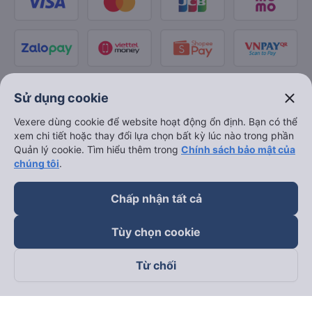
close
Sử dụng cookie
Vexere dùng cookie để website hoạt động ổn định. Bạn có thể
xem chi tiết hoặc thay đổi lựa chọn bất kỳ lúc nào trong phần
Quản lý cookie. Tìm hiểu thêm trong
Chính sách bảo mật của
chúng tôi
.
Chấp nhận tất cả
Tùy chọn cookie
Từ chối
Theo dõi chúng tôi trên
Facebook
Tiktok
Youtube