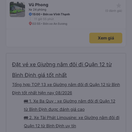
star_rate
Vũ Phong
Xe 24 phòng
(0 đánh giá)
15:00 • Bến xe Vĩnh Thạnh
11 giờ 55 phút
02:55 • Bến xe An Sương
Xem giá
Đặt vé xe Giường nằm đôi đi Quận 12 từ
Bình Định giá tốt nhất
Tổng hợp TOP 13 xe Giường nằm đôi đi Quận 12 từ Bình
Định tốt nhất hiện nay 08/2026
🚌 1. Xe Ba Quy : xe Giường nằm đôi đi Quận 12
từ Bình Định được đánh giá cao
🚌 2. Xe Tài Phát Limousine: xe Giường nằm đôi đi
Quận 12 từ Bình Định uy tín