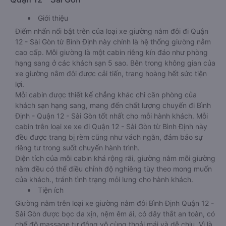
Giới thiệu
Điểm nhấn nổi bật trên của loại xe giường nằm đôi đi Quận
12 - Sài Gòn từ Bình Định này chính là hệ thống giường nằm
cao cấp. Mỗi giường là một cabin riêng kín đáo như phòng
hạng sang ở các khách sạn 5 sao. Bên trong không gian của
xe giường nằm đôi được cải tiến, trang hoàng hết sức tiện
lợi.
Mỗi cabin được thiết kế chẳng khác chi căn phòng của
khách sạn hạng sang, mang đến chất lượng chuyến đi Bình
Định - Quận 12 - Sài Gòn tốt nhất cho mỗi hành khách. Mỗi
cabin trên loại xe xe đi Quận 12 - Sài Gòn từ Bình Định này
đều được trang bị rèm cũng như vách ngăn, đảm bảo sự
riêng tư trong suốt chuyến hành trình.
Diện tích của mỗi cabin khá rộng rãi, giường nằm mỗi giường
nằm đều có thể điều chỉnh độ nghiêng tùy theo mong muốn
của khách., tránh tình trạng mỏi lưng cho hành khách.
Tiện ích
Giường nằm trên loại xe giường nằm đôi Bình Định Quận 12 -
Sài Gòn được bọc da xịn, nệm êm ái, có dây thắt an toàn, có
chế độ massage tự động vô cùng thoải mái và dễ chịu. Vì là