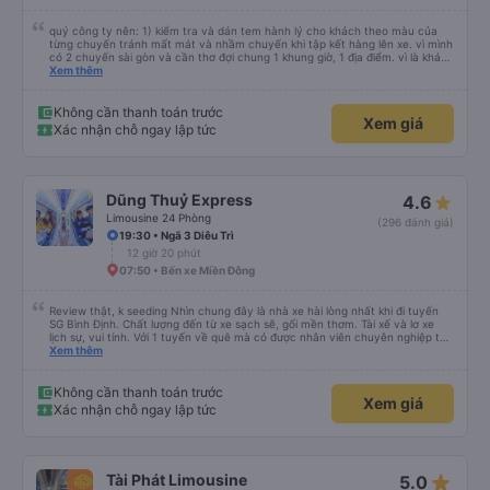
quý công ty nên: 1) kiểm tra và dán tem hành lý cho khách theo màu của
từng chuyến tránh mất mát và nhầm chuyến khi tập kết hàng lên xe. vì mình
có 2 chuyến sài gòn và cần thơ đợi chung 1 khung giờ, 1 địa điểm. vì là khách
thân thiết của quý công ty nên rất hài lòng và tin tưởng. tuy nhiên rất mong
Xem thêm
muốn đội ngũ nhân viên anh chị em nhà xe cùng nhau cải thiện ngày một
phát triển. 2) đồng nhất về cách giao tiếp và CSKH nhẹ nhàng, chu đáo nữa
thì chắc chắn quy công ty là nhà xe được yêu thích và lựa chọn số 1 quy
Không cần thanh toán trước
Xem giá
nhơn. rất cảm ơn quý anh chị em cty cũng như chị Thảo đã lắng nghe và
Xác nhận chỗ ngay lập tức
tiếp nhận. " khách hàng thân thiết nhiều năm của nhà xe từ thời sinh viên"
Dũng Thuỷ Express
4.6
Limousine 24 Phòng
(296 đánh giá)
19:30 • Ngã 3 Diêu Trì
12 giờ 20 phút
07:50 • Bến xe Miền Đông
Review thật, k seeding Nhìn chung đây là nhà xe hài lòng nhất khi đi tuyến
SG Bình Định. Chất lượng đến từ xe sạch sẽ, gối mền thơm. Tài xế và lơ xe
lịch sự, vui tính. Với 1 tuyến về quê mà có được nhân viên chuyên nghiệp thế
này là điểm cộng lớn, thường chỉ đi mấy tuyến du lịch mới có. Về xe thì có
Xem thêm
cổng sạc usb c là điểm cộng, phù hợp với dây sạc bây giờ. Xe đón/trả nhiều
điểm dọc cung đường nên thuận tiện cho khách. Lần sau đi Bình Định nhất
định ủng hộ tiếp nhà xe này. Chúc chủ xe làm ăn phát đạt mua thêm nhiều
Không cần thanh toán trước
Xem giá
xe chạy thêm nhiều khung giờ nữa và nâng cao tiêu chuẩn tuyến. Nếu xét
Xác nhận chỗ ngay lập tức
điểm trừ thì chỉ có thgian trả khách, team VXR set lệch với thực tế
star_rate
Tài Phát Limousine
5.0