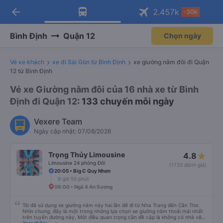
arrow_back
Tải app Vexere ngay!
Tải app Vexere
2.457
k
-30k
Mở app
Mở app
Nhận ưu đãi thành viên độc
-30k/ghế khi đặt vé máy bay qua
quyền
app
Bình Định
Quận 12
Chọn ngày
Vé xe khách
xe đi Sài Gòn từ Bình Định
xe giường nằm đôi đi Quận
12 từ Bình Định
Vé xe Giường nằm đôi của 16 nhà xe từ Bình
Định đi Quận 12
: 133 chuyến mỗi ngày
Vexere Team
Ngày cập nhật: 07/08/2026
Trọng Thủy Limousine
4.8
Limousine 24 phòng Đôi
(1733 đánh giá)
20:05 • Big C Quy Nhơn
9 giờ 55 phút
06:00 • Ngã 4 An Sương
Tôi đã sử dụng xe giường nằm này hai lần để đi từ Nha Trang đến Cần Thơ.
Nhìn chung, đây là một trong những lựa chọn xe giường nằm thoải mái nhất
trên tuyến đường này. Một điều quan trọng cần đề cập là không có nhà vệ