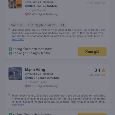
Limousine 24 Phòng Đôi
(1825 đánh giá)
19:50 • Bến xe An Nhơn
9 giờ 55 phút
05:45 • Ngã 4 An Sương
Sạch sẽ
Thái độ phục vụ tốt
+1
Mình đang đánh giá lúc mình vẫn còn đang đi trên xe lun. Đây là lần đầu tiên
mình đi ra Quy Nhơn và mình đã book đại xe Tài Phát vì thấy đánh giá trên
app khá tốt và chất lượng thật sự vượt hơn cả mong đợi của mình. Mình mua
giường đôi và vừa đủ cho 2 người. Nhân viên của nhà xe phải nói là siêu nhiệt
Xem thêm
tình và dễ thương. Trước chuyến đi mình có gọi cho bên tổng đài thì anh
nhân viên hỗ trợ mình nói chuyện siêu nhẹ nhàng và vui vẻ . Lúc mình lên xe
trung chuyển và lên xe lớn thì luôn hỗ trợ xách vali giùm tụi mình. Trên xe thì
Không cần thanh toán trước
Xem giá
có cả bánh và sữa miễn phí cho khách còn chuẩn bị cả thuốc say xe, dép,
Xác nhận chỗ ngay lập tức
mền, gối và đặc biệt là có gối ôm. Nchung là phải chấm nhà xe 10 sao mới
đủ !!!
star_rate
Mạnh Hùng
3.1
Limousine 24 Phòng Đôi
(380 đánh giá)
19:00 • Bến xe Quy Nhơn
11 giờ 10 phút
06:10 • Ngã 4 An Sương
Thành thật mà nói, tôi đã đọc các đánh giá trước đó và chúng tôi hơi lo lắng.
Nhưng đó là chuyến đi xe buýt tuyệt vời nhất mà chúng tôi từng trải nghiệm.
Xe buýt khởi hành và đến đúng giờ, tài xế thân thiện, chuyến đi khá ổn (mặc
dù vẫn hơi xóc, nhưng đó là đặc trưng của Việt Nam ^^), và chỗ ngồi thoải
Xem thêm
mái. Chúng tôi thực sự rất hài lòng.
Không cần thanh toán trước