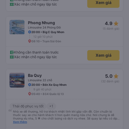
Xem giá
Xác nhận chỗ ngay lập tức
star_rate
Phong Nhung
4.9
Limousine 24 Phòng Đôi
(5 đánh giá)
20:00 • Big C Quy Nhơn
12 giờ 10 phút
08:10 • Trạm Sài Gòn
Không cần thanh toán trước
Xem giá
Xác nhận chỗ ngay lập tức
star_rate
Ba Quy
5.0
Limousine 22 chỗ
(32 đánh giá)
20:00 • Bến Xe Quy Nhơn
9 giờ 40 phút
05:40 • 834 Quốc lộ 13
Thái độ phục vụ tốt
+1
Nhà xe dễ thương, hỗ trợ khách nhiệt tình khi gặp vấn đề. Còn chuẩn bị
thuốc say xe cho hành khách tí hon quên mang nữa chứ. Nói chung là dễ
thương xỉu nha, 5 🌟 cho chất lượng và dịch vụ nhee. Sẽ quay lại nếu có dịp
cần 💕
Xem thêm