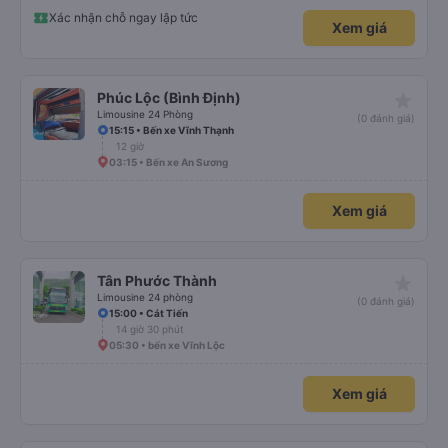
Xác nhận chỗ ngay lập tức
Xem giá
star_rate
Phúc Lộc (Bình Định)
Limousine 24 Phòng
(0 đánh giá)
15:15 • Bến xe Vĩnh Thạnh
12 giờ
03:15 • Bến xe An Sương
Xem giá
star_rate
Tân Phước Thành
Limousine 24 phòng
(0 đánh giá)
15:00 • Cát Tiến
14 giờ 30 phút
05:30 • bến xe Vĩnh Lộc
Xem giá