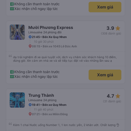
Không cần thanh toán trước
Xem giá
Xác nhận chỗ ngay lập tức
star_rate
Mười Phương Express
3.9
Limousine 24 phòng đôi
(308 đánh giá)
21:45 • Bến Xe Quy Nhơn
10 giờ 30 phút
08:15 • Bến xe 1045 Lê Đức Anh
dạ trải nghiệm đi xe quá tuyệt vời, dịch vụ chăm sóc khách hàng 10 điểm,
đúng giờ. Xin cảm ơn nhà xe và sẽ tiếp tục đặt vé vào những lần sau ạ
Không cần thanh toán trước
Xem giá
Xác nhận chỗ ngay lập tức
star_rate
Trung Thành
4.7
Limousine 24 phòng
(31 đánh giá)
19:41 • Bến xe Quy Nhơn
11 giờ 40 phút
07:21 • Bến xe Miền Đông
Kèm 1 chai Nước uống Number 1, 1 lon nước yến, 2 khăn ướt. Chất lượng 👌