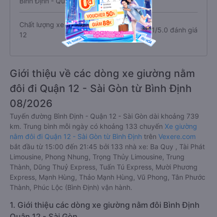
Bình Định - Quận 12
Chất lượng xe Giường nằm đôi đi Quận
4.1/5.0 đánh giá
12
Giới thiệu về các dòng xe giường nằm
đôi đi Quận 12 - Sài Gòn từ Bình Định
08/2026
Tuyến đường Bình Định - Quận 12 - Sài Gòn dài khoảng 739
km. Trung bình mỗi ngày có khoảng 133 chuyến
Xe giường
nằm đôi đi Quận 12 - Sài Gòn từ Bình Định
trên
Vexere.com
bắt đầu từ 15:00 đến 21:45 bởi 133 nhà xe: Ba Quy , Tài Phát
Limousine, Phong Nhung, Trọng Thủy Limousine, Trung
Thành, Dũng Thuỷ Express, Tuấn Tú Express, Mười Phương
Express, Mạnh Hùng, Thảo Mạnh Hùng, Vũ Phong, Tân Phước
Thành, Phúc Lộc (Bình Định) vận hành.
1. Giới thiệu các dòng xe giường nằm đôi Bình Định
Quận 12 - Sài Gòn