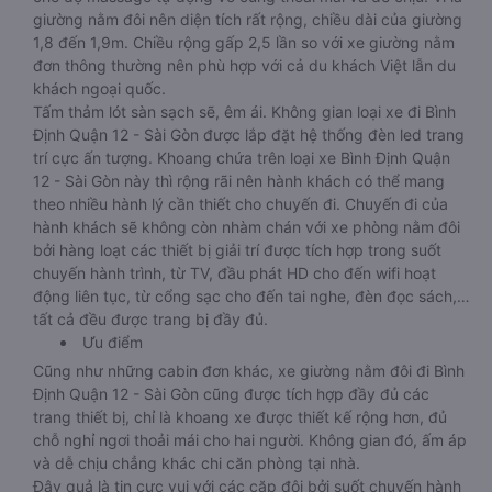
giường nằm đôi nên diện tích rất rộng, chiều dài của giường
1,8 đến 1,9m. Chiều rộng gấp 2,5 lần so với xe giường nằm
đơn thông thường nên phù hợp với cả du khách Việt lẫn du
khách ngoại quốc.
Tấm thảm lót sàn sạch sẽ, êm ái. Không gian loại xe đi Bình
Định Quận 12 - Sài Gòn được lắp đặt hệ thống đèn led trang
trí cực ấn tượng. Khoang chứa trên loại xe Bình Định Quận
12 - Sài Gòn này thì rộng rãi nên hành khách có thể mang
theo nhiều hành lý cần thiết cho chuyến đi. Chuyến đi của
hành khách sẽ không còn nhàm chán với xe phòng nằm đôi
bởi hàng loạt các thiết bị giải trí được tích hợp trong suốt
chuyến hành trình, từ TV, đầu phát HD cho đến wifi hoạt
động liên tục, từ cổng sạc cho đến tai nghe, đèn đọc sách,…
tất cả đều được trang bị đầy đủ.
Ưu điểm
Cũng như những cabin đơn khác, xe giường nằm đôi đi Bình
Định Quận 12 - Sài Gòn cũng được tích hợp đầy đủ các
trang thiết bị, chỉ là khoang xe được thiết kế rộng hơn, đủ
chỗ nghỉ ngơi thoải mái cho hai người. Không gian đó, ấm áp
và dễ chịu chẳng khác chi căn phòng tại nhà.
Đây quả là tin cực vui với các cặp đôi bởi suốt chuyến hành