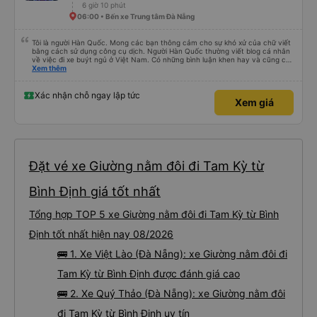
6 giờ 10 phút
06:00 • Bến xe Trung tâm Đà Nẵng
Tôi là người Hàn Quốc. Mong các bạn thông cảm cho sự khó xử của chữ viết
bằng cách sử dụng công cụ dịch. Người Hàn Quốc thường viết blog cá nhân
về việc đi xe buýt ngủ ở Việt Nam. Có những bình luận khen hay và cũng có
những bình luận khen vất vả nên tôi đã rất lo lắng. Đó là một sự lo lắng vô
Xem thêm
ích. Rất thoải mái và thoải mái. Bên trong xe buýt sạch sẽ, tài xế rất thân
thiện. Gối và chăn nệm cũng sạch và thơm nữa. Mình đề cử bài này. 제 리뷰
를 보시게 되는 한국분들께 정보를 드리자면 저는 다낭에서 꾸이년가는 버스를 탔습
Xác nhận chỗ ngay lập tức
Xem giá
니다. 같은 회사라도 버스마다 퀄리티가 다른지는 모르겠는데, 제가 탄 버스는 쾌적
하고 좋았어요. 자리 넓찍하고 베개 이불 깨끗합니다. 뭐 경적소리야 베트남에서는
익숙해져야 하는 문화일거같구요. 기사님 친절하시구요, 버스 안에서 담배 안피시구
요. 다른 승객들도 버스안에서 담배피는 사람 없어요 휴게소에 들렀다 갈때도 저 있
는지 없는지 체크해보고 출발하시네요. 다만 키173 기준 다리를 쭉 펴지는 못해요.
뭐 전 새우자세가 편해서 불만은 없었습니다 : )
Đặt vé xe Giường nằm đôi đi Tam Kỳ từ
Bình Định giá tốt nhất
Tổng hợp TOP 5 xe Giường nằm đôi đi Tam Kỳ từ Bình
Định tốt nhất hiện nay 08/2026
🚌 1. Xe Việt Lào (Đà Nẵng): xe Giường nằm đôi đi
Tam Kỳ từ Bình Định được đánh giá cao
🚌 2. Xe Quý Thảo (Đà Nẵng): xe Giường nằm đôi
đi Tam Kỳ từ Bình Định uy tín