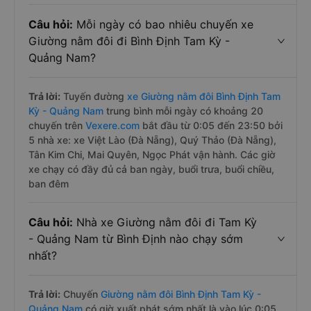
Câu hỏi:
Mỗi ngày có bao nhiêu chuyến xe
Giường nằm đôi đi Bình Định Tam Kỳ -
Quảng Nam?
Trả lời:
Tuyến đường
xe Giường nằm đôi Bình Định Tam
Kỳ - Quảng Nam
trung bình mỗi ngày có khoảng 20
chuyến trên
Vexere.com
bắt đầu từ 0:05 đến 23:50 bởi
5 nhà xe: xe Việt Lào (Đà Nẵng), Quý Thảo (Đà Nẵng),
Tân Kim Chi, Mai Quyên, Ngọc Phát vận hành. Các giờ
xe chạy có đầy đủ cả ban ngày, buổi trưa, buổi chiều,
ban đêm
Câu hỏi:
Nhà xe Giường nằm đôi đi Tam Kỳ
- Quảng Nam từ Bình Định nào chạy sớm
nhất?
Trả lời:
Chuyến
Giường nằm đôi Bình Định Tam Kỳ -
Quảng Nam
có giờ xuất phát sớm nhất là vào lúc 0:05