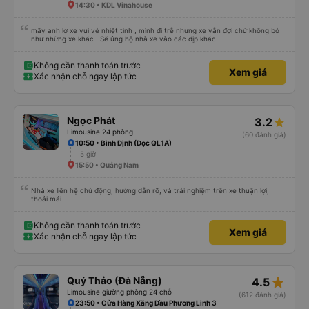
14:30 • KDL Vinahouse
mấy anh lơ xe vui vẻ nhiệt tình , mình đi trễ nhưng xe vẫn đợi chứ không bỏ
như những xe khác . Sẽ ủng hộ nhà xe vào các dịp khác
Không cần thanh toán trước
Xem giá
Xác nhận chỗ ngay lập tức
Ngọc Phát
3.2
Limousine 24 phòng
(60 đánh giá)
10:50 • Bình Định (Dọc QL1A)
5 giờ
15:50 • Quảng Nam
Nhà xe liên hệ chủ động, hướng dẫn rõ, và trải nghiệm trên xe thuận lợi,
thoải mái
Không cần thanh toán trước
Xem giá
Xác nhận chỗ ngay lập tức
star_rate
Quý Thảo (Đà Nẵng)
4.5
Limousine giường phòng 24 chỗ
(612 đánh giá)
23:50 • Cửa Hàng Xăng Dầu Phương Linh 3