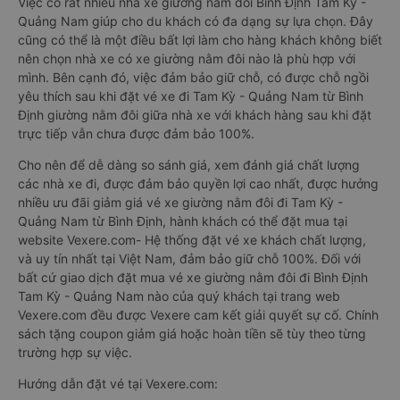
Việc có rất nhiều nhà xe giường nằm đôi Bình Định Tam Kỳ -
Quảng Nam giúp cho du khách có đa dạng sự lựa chọn. Đây
cũng có thể là một điều bất lợi làm cho hàng khách không biết
nên chọn nhà xe có xe giường nằm đôi nào là phù hợp với
mình. Bên cạnh đó, việc đảm bảo giữ chỗ, có được chỗ ngồi
yêu thích sau khi đặt vé xe đi Tam Kỳ - Quảng Nam từ Bình
Định giường nằm đôi giữa nhà xe với khách hàng sau khi đặt
trực tiếp vẫn chưa được đảm bảo 100%.
Cho nên để dễ dàng so sánh giá, xem đánh giá chất lượng
các nhà xe đi, được đảm bảo quyền lợi cao nhất, được hưởng
nhiều ưu đãi giảm giá vé xe giường nằm đôi đi Tam Kỳ -
Quảng Nam từ Bình Định, hành khách có thể đặt mua tại
website Vexere.com- Hệ thống đặt vé xe khách chất lượng,
và uy tín nhất tại Việt Nam, đảm bảo giữ chỗ 100%. Đối với
bất cứ giao dịch đặt mua vé xe giường nằm đôi đi Bình Định
Tam Kỳ - Quảng Nam nào của quý khách tại trang web
Vexere.com đều được Vexere cam kết giải quyết sự cố. Chính
sách tặng coupon giảm giá hoặc hoàn tiền sẽ tùy theo từng
trường hợp sự việc.
Hướng dẫn đặt vé tại Vexere.com: