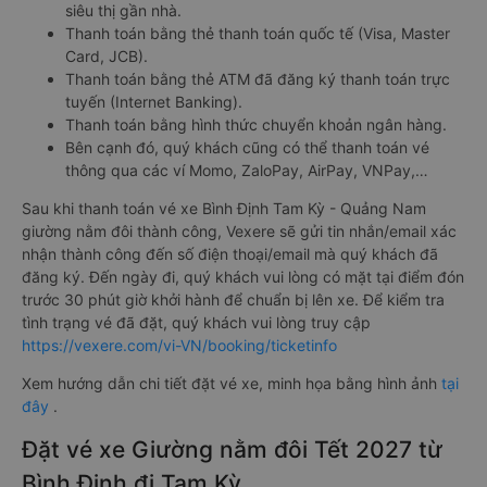
siêu thị gần nhà.
Thanh toán bằng thẻ thanh toán quốc tế (Visa, Master
Card, JCB).
Thanh toán bằng thẻ ATM đã đăng ký thanh toán trực
tuyến (Internet Banking).
Thanh toán bằng hình thức chuyển khoản ngân hàng.
Bên cạnh đó, quý khách cũng có thể thanh toán vé
thông qua các ví Momo, ZaloPay, AirPay, VNPay,…
Sau khi thanh toán vé xe Bình Định Tam Kỳ - Quảng Nam
giường nằm đôi thành công, Vexere sẽ gửi tin nhắn/email xác
nhận thành công đến số điện thoại/email mà quý khách đã
đăng ký. Đến ngày đi, quý khách vui lòng có mặt tại điểm đón
trước 30 phút giờ khởi hành để chuẩn bị lên xe. Để kiểm tra
tình trạng vé đã đặt, quý khách vui lòng truy cập
https://vexere.com/vi-VN/booking/ticketinfo
Xem hướng dẫn chi tiết đặt vé xe, minh họa bằng hình ảnh
tại
đây
.
Đặt vé xe Giường nằm đôi Tết 2027 từ
Bình Định đi Tam Kỳ