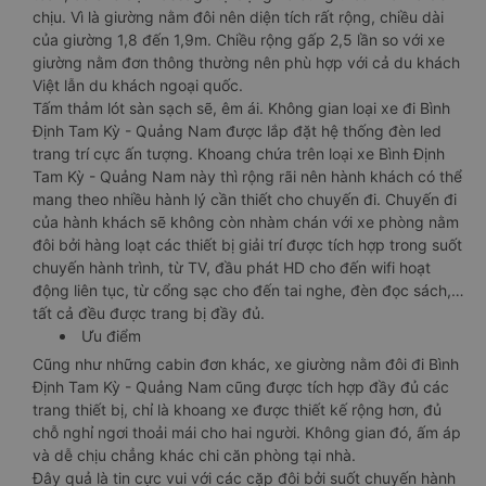
chịu. Vì là giường nằm đôi nên diện tích rất rộng, chiều dài
của giường 1,8 đến 1,9m. Chiều rộng gấp 2,5 lần so với xe
giường nằm đơn thông thường nên phù hợp với cả du khách
Việt lẫn du khách ngoại quốc.
Tấm thảm lót sàn sạch sẽ, êm ái. Không gian loại xe đi Bình
Định Tam Kỳ - Quảng Nam được lắp đặt hệ thống đèn led
trang trí cực ấn tượng. Khoang chứa trên loại xe Bình Định
Tam Kỳ - Quảng Nam này thì rộng rãi nên hành khách có thể
mang theo nhiều hành lý cần thiết cho chuyến đi. Chuyến đi
của hành khách sẽ không còn nhàm chán với xe phòng nằm
đôi bởi hàng loạt các thiết bị giải trí được tích hợp trong suốt
chuyến hành trình, từ TV, đầu phát HD cho đến wifi hoạt
động liên tục, từ cổng sạc cho đến tai nghe, đèn đọc sách,…
tất cả đều được trang bị đầy đủ.
Ưu điểm
Cũng như những cabin đơn khác, xe giường nằm đôi đi Bình
Định Tam Kỳ - Quảng Nam cũng được tích hợp đầy đủ các
trang thiết bị, chỉ là khoang xe được thiết kế rộng hơn, đủ
chỗ nghỉ ngơi thoải mái cho hai người. Không gian đó, ấm áp
và dễ chịu chẳng khác chi căn phòng tại nhà.
Đây quả là tin cực vui với các cặp đôi bởi suốt chuyến hành