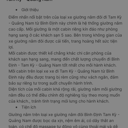
Giới thiệu
Điểm nhấn nổi bật trên của loại xe giường nằm đôi đi Tam Kỳ
- Quảng Nam từ Bình Định này chính là hệ thống giường nằm
cao cấp. Mỗi giường là một cabin riêng kín đáo như phòng
hạng sang ở các khách sạn 5 sao. Bên trong không gian của
xe giường nằm đôi được cải tiến, trang hoàng hết sức tiện
lợi.
Mỗi cabin được thiết kế chẳng khác chi căn phòng của
khách sạn hạng sang, mang đến chất lượng chuyến đi Bình
Định - Tam Kỳ - Quảng Nam tốt nhất cho mỗi hành khách.
Mỗi cabin trên loại xe xe đi Tam Kỳ - Quảng Nam từ Bình
Định này đều được trang bị rèm cũng như vách ngăn, đảm
bảo sự riêng tư trong suốt chuyến hành trình.
Diện tích của mỗi cabin khá rộng rãi, giường nằm mỗi giường
nằm đều có thể điều chỉnh độ nghiêng tùy theo mong muốn
của khách., tránh tình trạng mỏi lưng cho hành khách.
Tiện ích
Giường nằm trên loại xe giường nằm đôi Bình Định Tam Kỳ -
Quảng Nam được bọc da xịn, nệm êm ái, có dây thắt an
toàn, có chế độ massage tự động vô cùng thoải mái và dễ