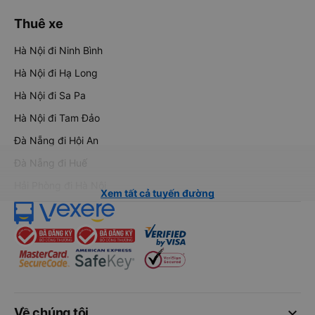
Thuê xe
Hà Nội đi Ninh Bình
Hà Nội đi Hạ Long
Hà Nội đi Sa Pa
Hà Nội đi Tam Đảo
Đà Nẵng đi Hội An
Đà Nẵng đi Huế
Hải Phòng đi Hà Nội
Xem tất cả tuyến đường
keyboard_arrow_down
Về chúng tôi