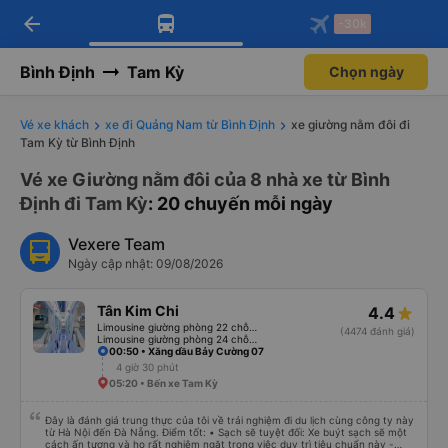
arrow_back
Tải app Vexere ngay!
Tải app Vexere
-30k
Mở app
Mở app
Nhận ưu đãi thành viên độc
-30k/ghế khi đặt vé máy bay qua
quyền
app
Bình Định
Tam Kỳ
Chọn ngày
Vé xe khách
xe đi Quảng Nam từ Bình Định
xe giường nằm đôi đi
Tam Kỳ từ Bình Định
Vé xe Giường nằm đôi của 8 nhà xe từ Bình
Định đi Tam Kỳ
: 20 chuyến mỗi ngày
Vexere Team
Ngày cập nhật: 09/08/2026
Tân Kim Chi
4.4
Limousine giường phòng 22 chỗ (CABIN) (WC)
(4474 đánh giá)
Limousine giường phòng 24 chỗ (CABIN)
00:50 • Xăng dầu Bảy Cường 07
4 giờ 30 phút
05:20 • Bến xe Tam Kỳ
Đây là đánh giá trung thực của tôi về trải nghiệm đi du lịch cùng công ty này
từ Hà Nội đến Đà Nẵng. Điểm tốt: • Sạch sẽ tuyệt đối: Xe buýt sạch sẽ một
cách ấn tượng và họ rất nghiêm ngặt trong việc duy trì tiêu chuẩn này -