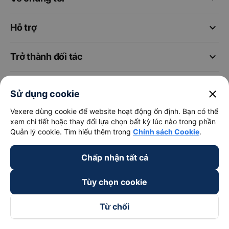
keyboard_arrow_down
Hỗ trợ
keyboard_arrow_down
Trở thành đối tác
Đối tác thanh toán
close
Sử dụng cookie
Vexere dùng cookie để website hoạt động ổn định. Bạn có thể
xem chi tiết hoặc thay đổi lựa chọn bất kỳ lúc nào trong phần
Quản lý cookie. Tìm hiểu thêm trong
Chính sách Cookie
.
Chấp nhận tất cả
Tùy chọn cookie
Từ chối