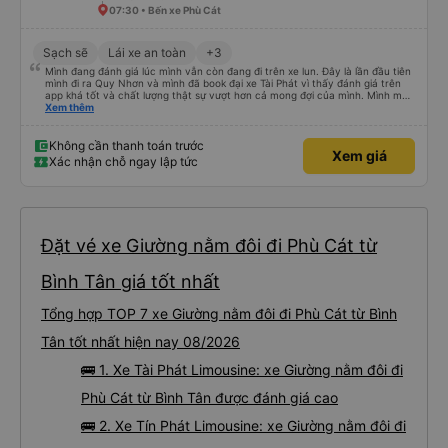
07:30 • Bến xe Phù Cát
Sạch sẽ
Lái xe an toàn
+3
Mình đang đánh giá lúc mình vẫn còn đang đi trên xe lun. Đây là lần đầu tiên
mình đi ra Quy Nhơn và mình đã book đại xe Tài Phát vì thấy đánh giá trên
app khá tốt và chất lượng thật sự vượt hơn cả mong đợi của mình. Mình mua
giường đôi và vừa đủ cho 2 người. Nhân viên của nhà xe phải nói là siêu nhiệt
Xem thêm
tình và dễ thương. Trước chuyến đi mình có gọi cho bên tổng đài thì anh
nhân viên hỗ trợ mình nói chuyện siêu nhẹ nhàng và vui vẻ . Lúc mình lên xe
trung chuyển và lên xe lớn thì luôn hỗ trợ xách vali giùm tụi mình. Trên xe thì
Không cần thanh toán trước
Xem giá
có cả bánh và sữa miễn phí cho khách còn chuẩn bị cả thuốc say xe, dép,
Xác nhận chỗ ngay lập tức
mền, gối và đặc biệt là có gối ôm. Nchung là phải chấm nhà xe 10 sao mới
đủ !!!
Đặt vé xe Giường nằm đôi đi Phù Cát từ
Bình Tân giá tốt nhất
Tổng hợp TOP 7 xe Giường nằm đôi đi Phù Cát từ Bình
Tân tốt nhất hiện nay 08/2026
🚌 1. Xe Tài Phát Limousine: xe Giường nằm đôi đi
Phù Cát từ Bình Tân được đánh giá cao
🚌 2. Xe Tín Phát Limousine: xe Giường nằm đôi đi