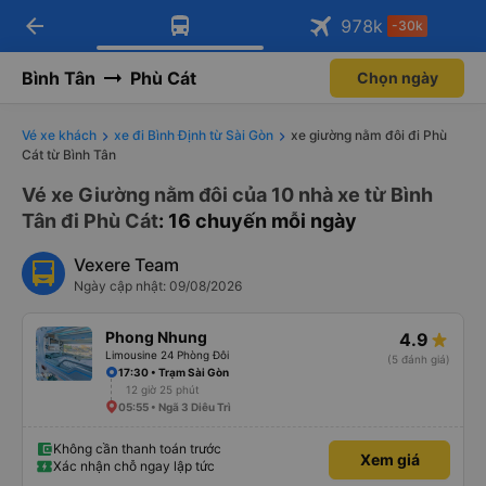
arrow_back
Tải app Vexere ngay!
Tải app Vexere
978
k
-30k
Mở app
Mở app
Nhận ưu đãi thành viên độc
-30k/ghế khi đặt vé máy bay qua
quyền
app
Bình Tân
Phù Cát
Chọn ngày
Vé xe khách
xe đi Bình Định từ Sài Gòn
xe giường nằm đôi đi Phù
Cát từ Bình Tân
Vé xe Giường nằm đôi của 10 nhà xe từ Bình
Tân đi Phù Cát
: 16 chuyến mỗi ngày
Vexere Team
Ngày cập nhật: 09/08/2026
Phong Nhung
4.9
Limousine 24 Phòng Đôi
(5 đánh giá)
17:30 • Trạm Sài Gòn
12 giờ 25 phút
05:55 • Ngã 3 Diêu Trì
Không cần thanh toán trước
Xem giá
Xác nhận chỗ ngay lập tức