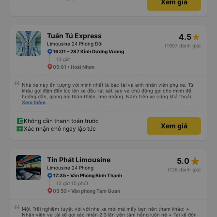
Xem giá
Tuấn Tú Express
4.5
Limousine 24 Phòng Đôi
(1907 đánh giá)
16:01 • 287 Kinh Dương Vương
13 giờ
05:01 • Hoài Nhơn
Nhà xe này ấn tượng với mình nhất là bác tài và anh nhân viên phụ xe. Từ
khâu gọi điện đến lúc lên xe đều rát sát sao và chủ động gọi cho mình để
hướng dẫn, giọng nói thân thiện, nhẹ nhàng. Nằm trên xe cũng khá thoải
mái, chăn nệm nước suối đầy đủ. Chuyến xe của mình hầu hết là các cô bác
Xem thêm
lớn tuổi thế nên khi hít thở sẽ thấy có một chút mùi người già Lúc xuống xe,
điểm thả của mình ban đầu dự kiến là Ngã 3 Sợi ( Nha Trang ) và bắt Grab
nhưng các anh hướng dẫn mình xuống ở đây không có ma nào dám chở đâu
Không cần thanh toán trước
Xem giá
( vì đây là địa bàn của thế lực xe ôm ngầm, dân chơi cỏ kẹo ke...) Và thế là
Xác nhận chỗ ngay lập tức
mình được chở xuống Ngã 3 thành , nơi sáng sủa an toàn hơn. Một Chuyến
xe được biết thêm nhiều câu chuyện mới. Cảm ơn nhà xe đã giúp đỡ
star_rate
Tín Phát Limousine
5.0
Limousine 24 Phòng
(126 đánh giá)
17:35 • Văn Phòng Bình Thạnh
12 giờ 15 phút
05:50 • Văn phòng Tam Quan
Một Trãi nghiệm tuyệt vời với nhà xe mới mà mấy bạn nên tham khảo: +
Nhân viên và tài xế gọi xác nhận 2 3 lần yên tâm hẵng luôn nè + Tài xế đón