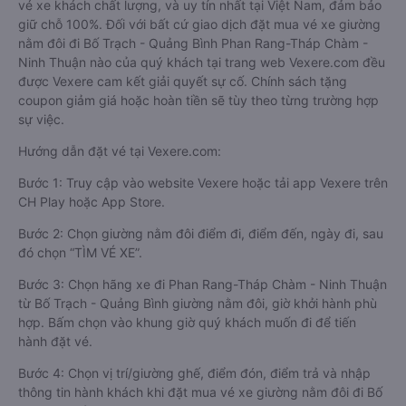
vé xe khách chất lượng, và uy tín nhất tại Việt Nam, đảm bảo
giữ chỗ 100%. Đối với bất cứ giao dịch đặt mua vé xe giường
nằm đôi đi Bố Trạch - Quảng Bình Phan Rang-Tháp Chàm -
Ninh Thuận nào của quý khách tại trang web Vexere.com đều
được Vexere cam kết giải quyết sự cố. Chính sách tặng
coupon giảm giá hoặc hoàn tiền sẽ tùy theo từng trường hợp
sự việc.
Hướng dẫn đặt vé tại Vexere.com:
Bước 1: Truy cập vào website Vexere hoặc tải app Vexere trên
CH Play hoặc App Store.
Bước 2: Chọn giường nằm đôi điểm đi, điểm đến, ngày đi, sau
đó chọn “TÌM VÉ XE”.
Bước 3: Chọn hãng xe đi Phan Rang-Tháp Chàm - Ninh Thuận
từ Bố Trạch - Quảng Bình giường nằm đôi, giờ khởi hành phù
hợp. Bấm chọn vào khung giờ quý khách muốn đi để tiến
hành đặt vé.
Bước 4: Chọn vị trí/giường ghế, điểm đón, điểm trả và nhập
thông tin hành khách khi đặt mua vé xe giường nằm đôi đi Bố