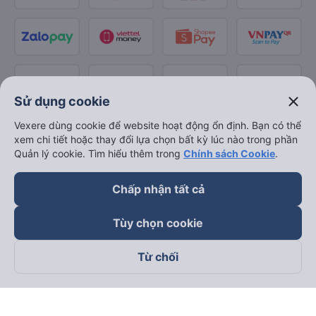
close
Sử dụng cookie
Vexere dùng cookie để website hoạt động ổn định. Bạn có thể
xem chi tiết hoặc thay đổi lựa chọn bất kỳ lúc nào trong phần
Quản lý cookie. Tìm hiểu thêm trong
Chính sách Cookie
.
Chấp nhận tất cả
Tùy chọn cookie
Từ chối
Theo dõi chúng tôi trên
Facebook
Tiktok
Youtube