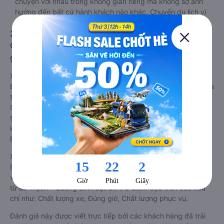
chuyện với nhau trong không gian riêng mà không sợ ảnh
hưởng đến bất cứ hành khách nào khác. Chuyến du lịch vì
thế cũng trở nên hoàn hảo hơn.
2. Về chất lượng, review, đánh giá nhà xe Bố Trạch -
Quảng Bình Phan Rang-Tháp Chàm - Ninh Thuận
giường nằm đôi
Xe giường nằm đôi đi Phan Rang-Tháp Chàm - Ninh Thuận từ
Bố Trạch - Quảng Bình tốt nhất được phân loại chất lượng dựa
trên đánh giá từ 1 đến 5 của khách hàng với các tiêu chí như:
Chất lượng xe giường nằm đôi, Đúng giờ, Chất lượng phục vụ
trên
Vexere.com
. Đánh giá này được viết trực tiếp bởi các
khách hàng đã trải nghiệm các hãng Xe Bố Trạch - Quảng
Bình đi Phan Rang-Tháp Chàm - Ninh Thuận.
Xe giường nằm đôi đi Phan Rang-Tháp Chàm - Ninh Thuận từ
Bố Trạch - Quảng Bình được phân loại chất lượng tốt nhất là
xe Tân Quang Dũng đi Phan Rang-Tháp Chàm - Ninh Thuận
từ Bố Trạch - Quảng Bình đạt 3.7 / 5 điểm dựa trên các tiêu
chí như: Chất lượng xe, Đúng giờ, Chất lượng phục vụ.
Đánh giá này được viết trực tiếp bởi các khách hàng đã trải