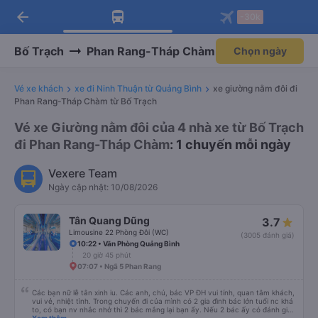
arrow_back
Tải app Vexere ngay!
Tải app Vexere
-30k
Mở app
Mở app
Nhận ưu đãi thành viên độc
-30k/ghế khi đặt vé máy bay qua
quyền
app
Bố Trạch
Phan Rang-Tháp Chàm
Chọn ngày
Vé xe khách
xe đi Ninh Thuận từ Quảng Bình
xe giường nằm đôi đi
Phan Rang-Tháp Chàm từ Bố Trạch
Vé xe Giường nằm đôi của 4 nhà xe từ Bố Trạch
đi Phan Rang-Tháp Chàm
: 1 chuyến mỗi ngày
Vexere Team
Ngày cập nhật: 10/08/2026
Tân Quang Dũng
3.7
Limousine 22 Phòng Đôi (WC)
(3005 đánh giá)
10:22 • Văn Phòng Quảng Bình
20 giờ 45 phút
07:07 • Ngã 5 Phan Rang
Các bạn nữ lễ tân xinh iu. Các anh, chú, bác VP ĐH vui tính, quan tâm khách,
vui vẻ, nhiệt tình. Trong chuyến đi của mình có 2 gia đình bác lớn tuổi nc khá
to, có bạn nv nhắc nhở thì 2 bác mắng lại bạn ấy. Nếu 2 bác ấy có đánh giá