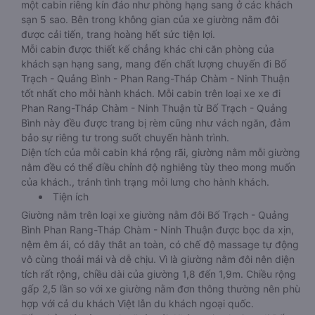
một cabin riêng kín đáo như phòng hạng sang ở các khách
sạn 5 sao. Bên trong không gian của xe giường nằm đôi
được cải tiến, trang hoàng hết sức tiện lợi.
Mỗi cabin được thiết kế chẳng khác chi căn phòng của
khách sạn hạng sang, mang đến chất lượng chuyến đi Bố
Trạch - Quảng Bình - Phan Rang-Tháp Chàm - Ninh Thuận
tốt nhất cho mỗi hành khách. Mỗi cabin trên loại xe xe đi
Phan Rang-Tháp Chàm - Ninh Thuận từ Bố Trạch - Quảng
Bình này đều được trang bị rèm cũng như vách ngăn, đảm
bảo sự riêng tư trong suốt chuyến hành trình.
Diện tích của mỗi cabin khá rộng rãi, giường nằm mỗi giường
nằm đều có thể điều chỉnh độ nghiêng tùy theo mong muốn
của khách., tránh tình trạng mỏi lưng cho hành khách.
Tiện ích
Giường nằm trên loại xe giường nằm đôi Bố Trạch - Quảng
Bình Phan Rang-Tháp Chàm - Ninh Thuận được bọc da xịn,
nệm êm ái, có dây thắt an toàn, có chế độ massage tự động
vô cùng thoải mái và dễ chịu. Vì là giường nằm đôi nên diện
tích rất rộng, chiều dài của giường 1,8 đến 1,9m. Chiều rộng
gấp 2,5 lần so với xe giường nằm đơn thông thường nên phù
hợp với cả du khách Việt lẫn du khách ngoại quốc.