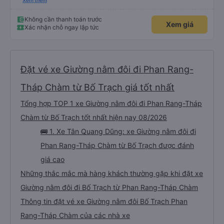
xấu thì mình ngược lại nha. Bạn ấy nhắc nhở rất đúng. 2 bác nói rất to. To
Xem thêm
đến lỗi mình ngủ còn mơ được câu chuyện các bác nói với nhau xuất hiện
trong giấc mơ của mình luôn. Nên nếu bạn ấy bị phản ánh thì đừng trừ lương
bạn ấy nha. Nếu bạn ấy bị trừ thì bảo bạn ấy liên hệ sđt của mình, mình hỗ
Không cần thanh toán trước
Xem giá
trợ ạ. Số mình đuôi 666, chuyến ĐH-NT ngày 16/1. À các bạn nữ lễ tân xinh
Xác nhận chỗ ngay lập tức
iu còn đổi cho mình phòng đơn sang đôi xong còn note là (một mình) yêu
luôn. Nhưng phòng đôi mà nằm một thì mỗi lần xe rẽ 1 cái là ✈️ Ít đi xe khách
nhưng đủ để đánh giá 10/10.
Đặt vé xe Giường nằm đôi đi Phan Rang-
Tháp Chàm từ Bố Trạch giá tốt nhất
Tổng hợp TOP 1 xe Giường nằm đôi đi Phan Rang-Tháp
Chàm từ Bố Trạch tốt nhất hiện nay 08/2026
🚌 1. Xe Tân Quang Dũng: xe Giường nằm đôi đi
Phan Rang-Tháp Chàm từ Bố Trạch được đánh
giá cao
Những thắc mắc mà hàng khách thường gặp khi đặt xe
Giường nằm đôi đi Bố Trạch từ Phan Rang-Tháp Chàm
Thông tin đặt vé xe Giường nằm đôi Bố Trạch Phan
Rang-Tháp Chàm của các nhà xe