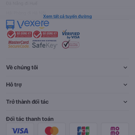
Đà Nẵng đi Huế
Hải Phòng đi Hà Nội
Xem tất cả tuyến đường
keyboard_arrow_down
Về chúng tôi
keyboard_arrow_down
Hỗ trợ
keyboard_arrow_down
Trở thành đối tác
Đối tác thanh toán