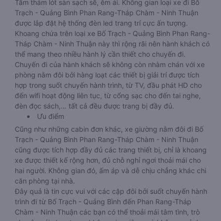
Tấm thảm lót sàn sạch sẽ, êm ái. Không gian loại xe đi Bố
Trạch - Quảng Bình Phan Rang-Tháp Chàm - Ninh Thuận
được lắp đặt hệ thống đèn led trang trí cực ấn tượng.
Khoang chứa trên loại xe Bố Trạch - Quảng Bình Phan Rang-
Tháp Chàm - Ninh Thuận này thì rộng rãi nên hành khách có
thể mang theo nhiều hành lý cần thiết cho chuyến đi.
Chuyến đi của hành khách sẽ không còn nhàm chán với xe
phòng nằm đôi bởi hàng loạt các thiết bị giải trí được tích
hợp trong suốt chuyến hành trình, từ TV, đầu phát HD cho
đến wifi hoạt động liên tục, từ cổng sạc cho đến tai nghe,
đèn đọc sách,… tất cả đều được trang bị đầy đủ.
Ưu điểm
Cũng như những cabin đơn khác, xe giường nằm đôi đi Bố
Trạch - Quảng Bình Phan Rang-Tháp Chàm - Ninh Thuận
cũng được tích hợp đầy đủ các trang thiết bị, chỉ là khoang
xe được thiết kế rộng hơn, đủ chỗ nghỉ ngơi thoải mái cho
hai người. Không gian đó, ấm áp và dễ chịu chẳng khác chi
căn phòng tại nhà.
Đây quả là tin cực vui với các cặp đôi bởi suốt chuyến hành
trình đi từ Bố Trạch - Quảng Bình đến Phan Rang-Tháp
Chàm - Ninh Thuận các bạn có thể thoải mái tâm tình, trò