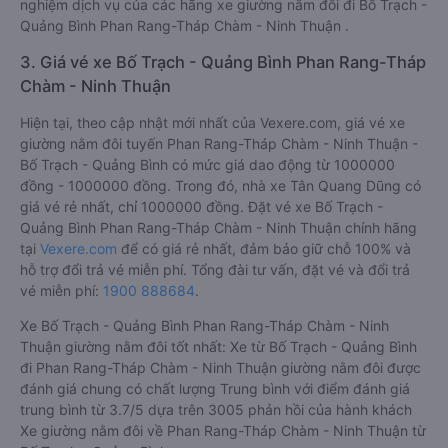
nghiệm dịch vụ của các hãng xe giường nằm đôi đi Bố Trạch -
Quảng Bình Phan Rang-Tháp Chàm - Ninh Thuận .
3. Giá vé xe Bố Trạch - Quảng Bình Phan Rang-Tháp
Chàm - Ninh Thuận
Hiện tại, theo cập nhật mới nhất của Vexere.com, giá vé xe
giường nằm đôi tuyến Phan Rang-Tháp Chàm - Ninh Thuận -
Bố Trạch - Quảng Bình có mức giá dao động từ 1000000
đồng - 1000000 đồng. Trong đó, nhà xe Tân Quang Dũng có
giá vé rẻ nhất, chỉ 1000000 đồng. Đặt vé xe Bố Trạch -
Quảng Bình Phan Rang-Tháp Chàm - Ninh Thuận chính hãng
tại
Vexere.com
để có giá rẻ nhất, đảm bảo giữ chỗ 100% và
hỗ trợ đổi trả vé miễn phí. Tổng đài tư vấn, đặt vé và đổi trả
vé miễn phí:
1900 888684
.
Xe Bố Trạch - Quảng Bình Phan Rang-Tháp Chàm - Ninh
Thuận giường nằm đôi tốt nhất: Xe từ Bố Trạch - Quảng Bình
đi Phan Rang-Tháp Chàm - Ninh Thuận giường nằm đôi được
đánh giá chung có chất lượng Trung bình với điểm đánh giá
trung bình từ 3.7/5 dựa trên 3005 phản hồi của hành khách
Xe giường nằm đôi về Phan Rang-Tháp Chàm - Ninh Thuận từ