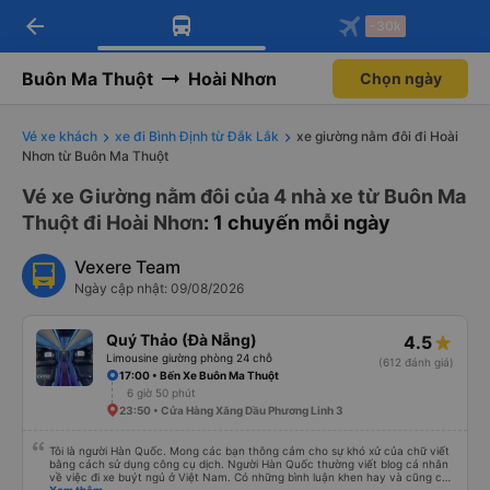
arrow_back
Tải app Vexere ngay!
Tải app Vexere
-30k
Mở app
Mở app
Nhận ưu đãi thành viên độc
-30k/ghế khi đặt vé máy bay qua
quyền
app
Buôn Ma Thuột
Hoài Nhơn
Chọn ngày
Vé xe khách
xe đi Bình Định từ Đắk Lắk
xe giường nằm đôi đi Hoài
Nhơn từ Buôn Ma Thuột
Vé xe Giường nằm đôi của 4 nhà xe từ Buôn Ma
Thuột đi Hoài Nhơn
: 1 chuyến mỗi ngày
Vexere Team
Ngày cập nhật: 09/08/2026
Quý Thảo (Đà Nẵng)
4.5
Limousine giường phòng 24 chỗ
(612 đánh giá)
17:00 • Bến Xe Buôn Ma Thuột
6 giờ 50 phút
23:50 • Cửa Hàng Xăng Dầu Phương Linh 3
Tôi là người Hàn Quốc. Mong các bạn thông cảm cho sự khó xử của chữ viết
bằng cách sử dụng công cụ dịch. Người Hàn Quốc thường viết blog cá nhân
về việc đi xe buýt ngủ ở Việt Nam. Có những bình luận khen hay và cũng có