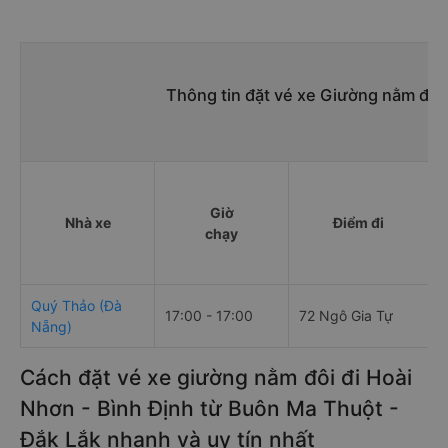
Thông tin đặt vé xe Giường nằm đôi
Giờ
Nhà xe
Điểm đi
chạy
Quý Thảo (Đà
17:00 - 17:00
72 Ngô Gia Tự
C
Nẵng)
Cách đặt vé xe giường nằm đôi đi Hoài
Nhơn - Bình Định từ Buôn Ma Thuột -
Đắk Lắk nhanh và uy tín nhất