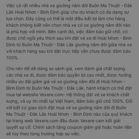
Việc có rất nhiều nhà xe giường nằm đôi Buôn Ma Thuột - Đắk
Lắk Hoài Nhơn - Bình Định giúp cho du khách có đa dạng sự
lựa chọn. Đây cũng có thể là một điều bất lợi làm cho hàng
khách không biết nên chọn nhà xe có xe giường nằm đôi nào
là phù hợp với mình. Bên cạnh đó, việc đảm bảo giữ chỗ, có
được chỗ ngồi yêu thích sau khi đặt vé xe đi Hoài Nhơn - Bình
Định từ Buôn Ma Thuột - Đắk Lắk giường nằm đôi giữa nhà xe
với khách hàng sau khi đặt trực tiếp vẫn chưa được đảm bảo
100%.
Cho nên để dễ dàng so sánh giá, xem đánh giá chất lượng
các nhà xe đi, được đảm bảo quyền lợi cao nhất, được hưởng
nhiều ưu đãi giảm giá vé xe giường nằm đôi đi Hoài Nhơn -
Bình Định từ Buôn Ma Thuột - Đắk Lắk, hành khách có thể đặt
mua tại website Vexere.com- Hệ thống đặt vé xe khách chất
lượng, và uy tín nhất tại Việt Nam, đảm bảo giữ chỗ 100%. Đối
với bất cứ giao dịch đặt mua vé xe giường nằm đôi đi Buôn
Ma Thuột - Đắk Lắk Hoài Nhơn - Bình Định nào của quý khách
tại trang web Vexere.com đều được Vexere cam kết giải
quyết sự cố. Chính sách tặng coupon giảm giá hoặc hoàn tiền
sẽ tùy theo từng trường hợp sự việc.