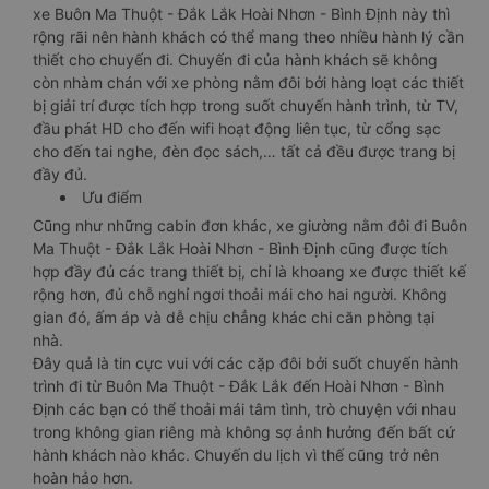
xe Buôn Ma Thuột - Đắk Lắk Hoài Nhơn - Bình Định này thì
rộng rãi nên hành khách có thể mang theo nhiều hành lý cần
thiết cho chuyến đi. Chuyến đi của hành khách sẽ không
còn nhàm chán với xe phòng nằm đôi bởi hàng loạt các thiết
bị giải trí được tích hợp trong suốt chuyến hành trình, từ TV,
đầu phát HD cho đến wifi hoạt động liên tục, từ cổng sạc
cho đến tai nghe, đèn đọc sách,… tất cả đều được trang bị
đầy đủ.
Ưu điểm
Cũng như những cabin đơn khác, xe giường nằm đôi đi Buôn
Ma Thuột - Đắk Lắk Hoài Nhơn - Bình Định cũng được tích
hợp đầy đủ các trang thiết bị, chỉ là khoang xe được thiết kế
rộng hơn, đủ chỗ nghỉ ngơi thoải mái cho hai người. Không
gian đó, ấm áp và dễ chịu chẳng khác chi căn phòng tại
nhà.
Đây quả là tin cực vui với các cặp đôi bởi suốt chuyến hành
trình đi từ Buôn Ma Thuột - Đắk Lắk đến Hoài Nhơn - Bình
Định các bạn có thể thoải mái tâm tình, trò chuyện với nhau
trong không gian riêng mà không sợ ảnh hưởng đến bất cứ
hành khách nào khác. Chuyến du lịch vì thế cũng trở nên
hoàn hảo hơn.