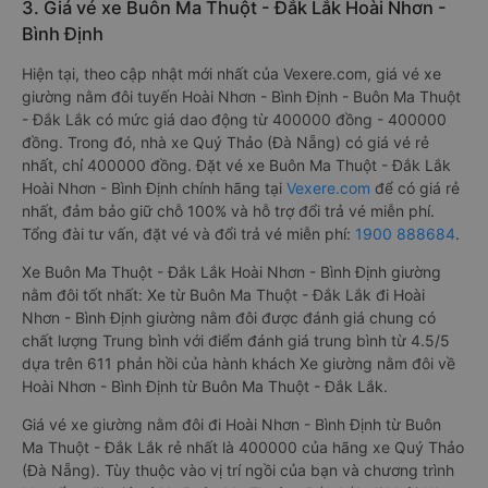
3. Giá vé xe Buôn Ma Thuột - Đắk Lắk Hoài Nhơn -
Bình Định
Hiện tại, theo cập nhật mới nhất của Vexere.com, giá vé xe
giường nằm đôi tuyến Hoài Nhơn - Bình Định - Buôn Ma Thuột
- Đắk Lắk có mức giá dao động từ 400000 đồng - 400000
đồng. Trong đó, nhà xe Quý Thảo (Đà Nẵng) có giá vé rẻ
nhất, chỉ 400000 đồng. Đặt vé xe Buôn Ma Thuột - Đắk Lắk
Hoài Nhơn - Bình Định chính hãng tại
Vexere.com
để có giá rẻ
nhất, đảm bảo giữ chỗ 100% và hỗ trợ đổi trả vé miễn phí.
Tổng đài tư vấn, đặt vé và đổi trả vé miễn phí:
1900 888684
.
Xe Buôn Ma Thuột - Đắk Lắk Hoài Nhơn - Bình Định giường
nằm đôi tốt nhất: Xe từ Buôn Ma Thuột - Đắk Lắk đi Hoài
Nhơn - Bình Định giường nằm đôi được đánh giá chung có
chất lượng Trung bình với điểm đánh giá trung bình từ 4.5/5
dựa trên 611 phản hồi của hành khách Xe giường nằm đôi về
Hoài Nhơn - Bình Định từ Buôn Ma Thuột - Đắk Lắk.
Giá vé xe giường nằm đôi đi Hoài Nhơn - Bình Định từ Buôn
Ma Thuột - Đắk Lắk rẻ nhất là 400000 của hãng xe Quý Thảo
(Đà Nẵng). Tùy thuộc vào vị trí ngồi của bạn và chương trình