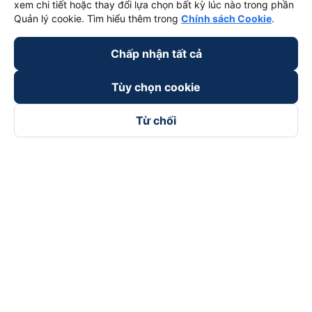
xem chi tiết hoặc thay đổi lựa chọn bất kỳ lúc nào trong phần
Quản lý cookie. Tìm hiểu thêm trong
Chính sách Cookie
.
Chấp nhận tất cả
Tùy chọn cookie
Từ chối
Theo dõi chúng tôi trên
Facebook
Tiktok
Youtube
Công ty TNHH Thương Mại Dịch Vụ Vexere
Địa chỉ đăng ký kinh doanh: 8C Chữ Đồng Tử, Phường Tân
Sơn Nhất, TP. Hồ Chí Minh, Việt Nam
Địa chỉ
:
Lầu 2, toà nhà H3 Circo Hoàng Diệu, 384 Hoàng Diệu,
Phường Khánh Hội, TP Hồ Chí Minh, Việt Nam
Tầng 3, toà nhà 101 Láng Hạ, 101 Láng Hạ, Phường Láng, TP.
Hà Nội, Việt Nam