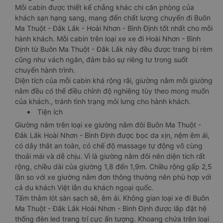
Mỗi cabin được thiết kế chẳng khác chi căn phòng của
khách sạn hạng sang, mang đến chất lượng chuyến đi Buôn
Ma Thuột - Đắk Lắk - Hoài Nhơn - Bình Định tốt nhất cho mỗi
hành khách. Mỗi cabin trên loại xe xe đi Hoài Nhơn - Bình
Định từ Buôn Ma Thuột - Đắk Lắk này đều được trang bị rèm
cũng như vách ngăn, đảm bảo sự riêng tư trong suốt
chuyến hành trình.
Diện tích của mỗi cabin khá rộng rãi, giường nằm mỗi giường
nằm đều có thể điều chỉnh độ nghiêng tùy theo mong muốn
của khách., tránh tình trạng mỏi lưng cho hành khách.
Tiện ích
Giường nằm trên loại xe giường nằm đôi Buôn Ma Thuột -
Đắk Lắk Hoài Nhơn - Bình Định được bọc da xịn, nệm êm ái,
có dây thắt an toàn, có chế độ massage tự động vô cùng
thoải mái và dễ chịu. Vì là giường nằm đôi nên diện tích rất
rộng, chiều dài của giường 1,8 đến 1,9m. Chiều rộng gấp 2,5
lần so với xe giường nằm đơn thông thường nên phù hợp với
cả du khách Việt lẫn du khách ngoại quốc.
Tấm thảm lót sàn sạch sẽ, êm ái. Không gian loại xe đi Buôn
Ma Thuột - Đắk Lắk Hoài Nhơn - Bình Định được lắp đặt hệ
thống đèn led trang trí cực ấn tượng. Khoang chứa trên loại