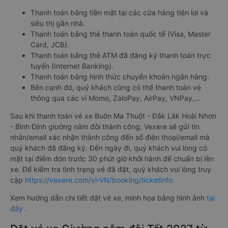
Thanh toán bằng tiền mặt tại các cửa hàng tiện lợi và
siêu thị gần nhà.
Thanh toán bằng thẻ thanh toán quốc tế (Visa, Master
Card, JCB).
Thanh toán bằng thẻ ATM đã đăng ký thanh toán trực
tuyến (Internet Banking).
Thanh toán bằng hình thức chuyển khoản ngân hàng.
Bên cạnh đó, quý khách cũng có thể thanh toán vé
thông qua các ví Momo, ZaloPay, AirPay, VNPay,…
Sau khi thanh toán vé xe Buôn Ma Thuột - Đắk Lắk Hoài Nhơn
- Bình Định giường nằm đôi thành công, Vexere sẽ gửi tin
nhắn/email xác nhận thành công đến số điện thoại/email mà
quý khách đã đăng ký. Đến ngày đi, quý khách vui lòng có
mặt tại điểm đón trước 30 phút giờ khởi hành để chuẩn bị lên
xe. Để kiểm tra tình trạng vé đã đặt, quý khách vui lòng truy
cập
https://vexere.com/vi-VN/booking/ticketinfo
Xem hướng dẫn chi tiết đặt vé xe, minh họa bằng hình ảnh
tại
đây
.