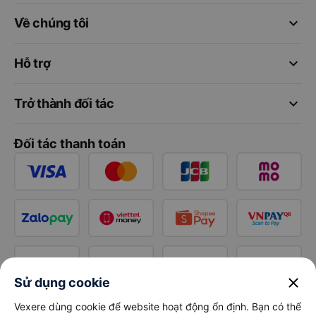
keyboard_arrow_down
Về chúng tôi
keyboard_arrow_down
Hỗ trợ
keyboard_arrow_down
Trở thành đối tác
Đối tác thanh toán
close
Sử dụng cookie
Vexere dùng cookie để website hoạt động ổn định. Bạn có thể