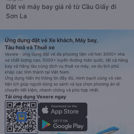
Đặt vé máy bay giá rẻ từ Cầu Giấy đi
Sơn La
Ứng dụng đặt vé Xe khách, Máy bay,
Tàu hoả và Thuê xe
Vexere - ứng dụng đặt vé đa phương tiện với hơn 3000+ nhà
xe chất lượng cao, 5000+ tuyến đường toàn quốc, tất cả hãng
bay và hãng tàu cùng dịch vụ thuê xe máy, xe du lịch phủ
khắp các tỉnh thành tại Việt Nam.
Ứng dụng hiển thị thông tin đầy đủ, minh bạch cùng vô vàn
tiện ích giúp người dùng so sánh và lựa chọn phương án di
chuyển tiết kiệm, nhanh chóng và phù hợp nhất.
Tải ứng dụng Vexere ngay