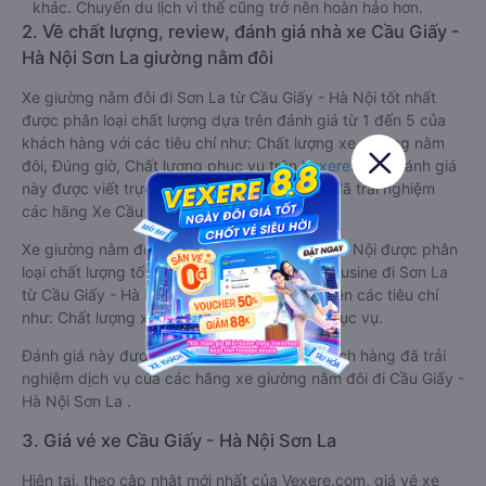
khác. Chuyến du lịch vì thế cũng trở nên hoàn hảo hơn.
2. Về chất lượng, review, đánh giá nhà xe Cầu Giấy -
Hà Nội Sơn La giường nằm đôi
Xe giường nằm đôi đi Sơn La từ Cầu Giấy - Hà Nội tốt nhất
được phân loại chất lượng dựa trên đánh giá từ 1 đến 5 của
khách hàng với các tiêu chí như: Chất lượng xe giường nằm
đôi, Đúng giờ, Chất lượng phục vụ trên
Vexere.com
. Đánh giá
này được viết trực tiếp bởi các khách hàng đã trải nghiệm
các hãng Xe Cầu Giấy - Hà Nội đi Sơn La.
Xe giường nằm đôi đi Sơn La từ Cầu Giấy - Hà Nội được phân
loại chất lượng tốt nhất là xe Minh Châu Limousine đi Sơn La
từ Cầu Giấy - Hà Nội đạt 4.3 / 5 điểm dựa trên các tiêu chí
như: Chất lượng xe, Đúng giờ, Chất lượng phục vụ.
Đánh giá này được viết trực tiếp bởi các khách hàng đã trải
nghiệm dịch vụ của các hãng xe giường nằm đôi đi Cầu Giấy -
Hà Nội Sơn La .
3. Giá vé xe Cầu Giấy - Hà Nội Sơn La
Hiện tại, theo cập nhật mới nhất của Vexere.com, giá vé xe