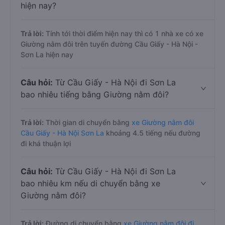
hiện nay?
Trả lời:
Tính tới thời điểm hiện nay thì có 1 nhà xe có xe
Giường nằm đôi trên tuyến đường Cầu Giấy - Hà Nội -
Sơn La hiện nay
Câu hỏi:
Từ Cầu Giấy - Hà Nội đi Sơn La
bao nhiêu tiếng bằng Giường nằm đôi?
Trả lời:
Thời gian di chuyển bằng
xe Giường nằm đôi
Cầu Giấy - Hà Nội Sơn La
khoảng 4.5 tiếng nếu đường
đi khá thuận lợi
Câu hỏi:
Từ Cầu Giấy - Hà Nội đi Sơn La
bao nhiêu km nếu di chuyển bằng xe
Giường nằm đôi?
Trả lời:
Đường di chuyển bằng
xe Giường nằm đôi đi