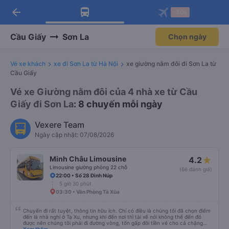
arrow_back
Tải app Vexere ngay!
Tải app Vexere
-30k
Mở app
Mở app
Nhận ưu đãi thành viên độc
-30k/ghế khi đặt vé máy bay qua
quyền
app
Cầu Giấy
Sơn La
Chọn ngày
Vé xe khách
xe đi Sơn La từ Hà Nội
xe giường nằm đôi đi Sơn La từ
Cầu Giấy
Vé xe Giường nằm đôi của 4 nhà xe từ Cầu
Giấy đi Sơn La
: 8 chuyến mỗi ngày
Vexere Team
Ngày cập nhật: 07/08/2026
Minh Châu Limousine
4.2
Limousine giường phòng 22 chỗ
(66 đánh giá)
22:00 • Số 28 Đinh Núp
5 giờ 30 phút
03:30 • Văn Phòng Tà Xùa
Chuyến đi rất tuyệt, thông tin hữu ích. Chỉ có điều là chúng tôi đã chọn điểm
đến là nhà nghỉ ở Tạ Xu, nhưng khi đến nơi thì tài xế nói không thể đến đó
được nên chúng tôi phải đi đường vòng, tốn gấp đôi tiền vé cho cả chặng