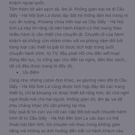
khách ngoại quốc.
Tấm thảm lót sàn sạch sẽ, êm ái. Không gian loại xe đi Cầu
Giấy - Hà Nội Sơn La được lắp đặt hệ thống đèn led trang trí
cực ấn tượng. Khoang chứa trên loại xe Cầu Giấy - Hà Nội
Sơn La này thì rộng rãi nên hành khách có thể mang theo
nhiều hành lý cần thiết cho chuyến đi. Chuyến đi của hành
khách sẽ không còn nhàm chán với xe phòng nằm đôi bởi
hàng loạt các thiết bị giải trí được tích hợp trong suốt
chuyến hành trình, từ TV, đầu phát HD cho đến wifi hoạt
động liên tục, từ cổng sạc cho đến tai nghe, đèn đọc sách,…
tất cả đều được trang bị đầy đủ.
Ưu điểm
Cũng như những cabin đơn khác, xe giường nằm đôi đi Cầu
Giấy - Hà Nội Sơn La cũng được tích hợp đầy đủ các trang
thiết bị, chỉ là khoang xe được thiết kế rộng hơn, đủ chỗ nghỉ
ngơi thoải mái cho hai người. Không gian đó, ấm áp và dễ
chịu chẳng khác chi căn phòng tại nhà.
Đây quả là tin cực vui với các cặp đôi bởi suốt chuyến hành
trình đi từ Cầu Giấy - Hà Nội đến Sơn La các bạn có thể
thoải mái tâm tình, trò chuyện với nhau trong không gian
riêng mà không sợ ảnh hưởng đến bất cứ hành khách nào