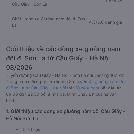
1 nhà xe
Cầu Giấy - Sơn La
Chất lượng xe Giường nằm đôi đi Sơn
4.3/5.0 đánh giá
La
Giới thiệu về các dòng xe giường nằm
đôi đi Sơn La từ Cầu Giấy - Hà Nội
08/2026
Tuyến đường Cầu Giấy - Hà Nội - Sơn La dài khoảng 167 km.
Trung bình mỗi ngày có khoảng 8 chuyến
Xe giường nằm đôi
đi Sơn La từ Cầu Giấy - Hà Nội
trên
Vexere.com
bắt đầu từ
06:00 đến 22:00 bởi 8 nhà xe: Minh Châu Limousine vận
hành.
1. Giới thiệu các dòng xe giường nằm đôi Cầu Giấy -
Hà Nội Sơn La
Giới thiệu