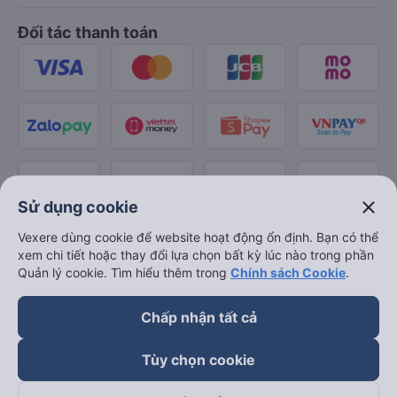
Đối tác thanh toán
close
Sử dụng cookie
Vexere dùng cookie để website hoạt động ổn định. Bạn có thể
xem chi tiết hoặc thay đổi lựa chọn bất kỳ lúc nào trong phần
Quản lý cookie. Tìm hiểu thêm trong
Chính sách Cookie
.
Chấp nhận tất cả
Tùy chọn cookie