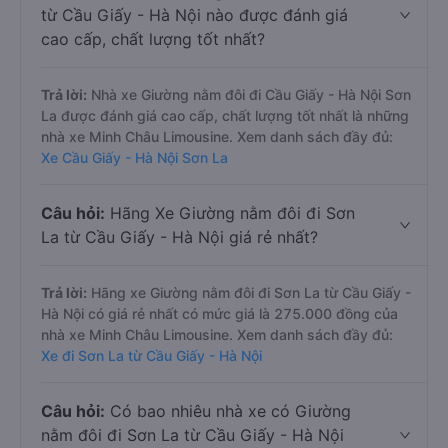
từ Cầu Giấy - Hà Nội nào được đánh giá
cao cấp, chất lượng tốt nhất?
Trả lời:
Nhà xe Giường nằm đôi đi Cầu Giấy - Hà Nội Sơn
La được đánh giá cao cấp, chất lượng tốt nhất là những
nhà xe Minh Châu Limousine. Xem danh sách đầy đủ:
Xe Cầu Giấy - Hà Nội Sơn La
Câu hỏi:
Hãng Xe Giường nằm đôi đi Sơn
La từ Cầu Giấy - Hà Nội giá rẻ nhất?
Trả lời:
Hãng xe Giường nằm đôi đi Sơn La từ Cầu Giấy -
Hà Nội có giá rẻ nhất có mức giá là 275.000 đồng của
nhà xe Minh Châu Limousine. Xem danh sách đầy đủ:
Xe đi Sơn La từ Cầu Giấy - Hà Nội
Câu hỏi:
Có bao nhiêu nhà xe có Giường
nằm đôi đi Sơn La từ Cầu Giấy - Hà Nội