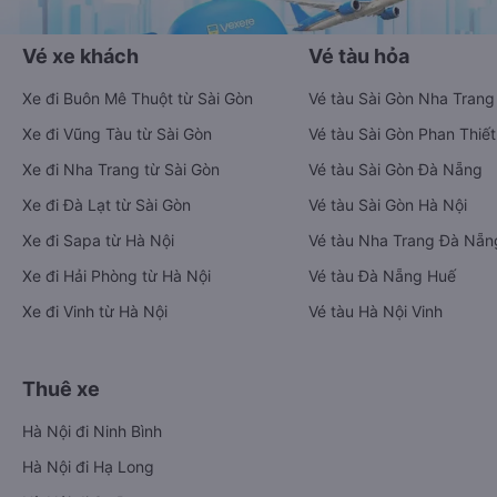
Vé xe khách
Vé tàu hỏa
Xe đi Buôn Mê Thuột từ Sài Gòn
Vé tàu Sài Gòn Nha Trang
Xe đi Vũng Tàu từ Sài Gòn
Vé tàu Sài Gòn Phan Thiết
Xe đi Nha Trang từ Sài Gòn
Vé tàu Sài Gòn Đà Nẵng
Xe đi Đà Lạt từ Sài Gòn
Vé tàu Sài Gòn Hà Nội
Xe đi Sapa từ Hà Nội
Vé tàu Nha Trang Đà Nẵn
Xe đi Hải Phòng từ Hà Nội
Vé tàu Đà Nẵng Huế
Xe đi Vinh từ Hà Nội
Vé tàu Hà Nội Vinh
Thuê xe
Hà Nội đi Ninh Bình
Hà Nội đi Hạ Long