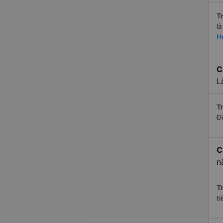
Tr
l
H
C
L
Tr
Đ
C
n
Tr
t