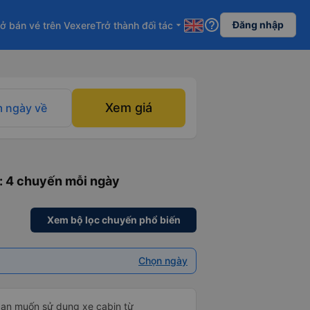
help_outline
Đăng nhập
ở bán vé trên Vexere
Trở thành đối tác
arrow_drop_down
Xem giá
 ngày về
: 4 chuyến mỗi ngày
Xem bộ lọc chuyến phổ biến
Chọn ngày
bạn muốn sử dụng xe cabin từ