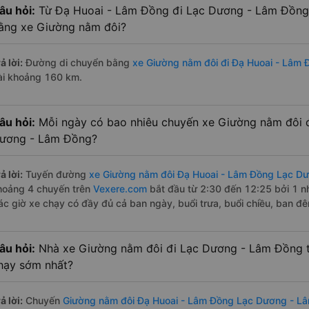
âu hỏi:
Từ Đạ Huoai - Lâm Đồng đi Lạc Dương - Lâm Đồng 
ằng xe Giường nằm đôi?
ả lời:
Đường di chuyển bằng
xe Giường nằm đôi đi Đạ Huoai - Lâm
ài khoảng 160 km.
âu hỏi:
Mỗi ngày có bao nhiêu chuyến xe Giường nằm đôi 
ương - Lâm Đồng?
ả lời:
Tuyến đường
xe Giường nằm đôi Đạ Huoai - Lâm Đồng Lạc D
hoảng 4 chuyến trên
Vexere.com
bắt đầu từ 2:30 đến 12:25 bởi 1 nh
ác giờ xe chạy có đầy đủ cả ban ngày, buổi trưa, buổi chiều, ban đ
âu hỏi:
Nhà xe Giường nằm đôi đi Lạc Dương - Lâm Đồng 
hạy sớm nhất?
ả lời:
Chuyến
Giường nằm đôi Đạ Huoai - Lâm Đồng Lạc Dương - L