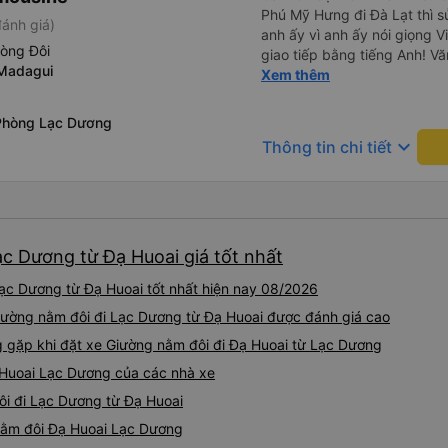
Phú Mỹ Hưng đi Đà Lạt thì sử
ánh giá)
anh ấy vì anh ấy nói giọng V
hòng Đôi
giao tiếp bằng tiếng Anh! Vă
Madagui
trước khi lên xe, và mặc dù 
Xem thêm
không đến đúng giờ nhưng h
bạn đi xe đưa đón (van) ở 
Phòng Lạc Dương
hẹn. Vì bạn đang ở trên xe 
keyboard_arrow_down
Thông tin chi tiết
họ, dù tài xế hoặc người so
nhưng họ sẽ cho bạn biết kh
còn có xe đưa đón nên bạn 
động, tài xế đưa đón cũng s
chỉ nên chỉ cần hiển thị địa 
ạc Dương từ Đạ Huoai giá tốt nhất
sự đánh giá cao mọi thứ. N
chỉ cần đặt xe khách ở đây.
ạc Dương từ Đạ Huoai tốt nhất hiện nay 08/2026
được một chút tiếng Anh. Và 
bắt xe buýt. Tôi chỉ đợi ở C
 Giường nằm đôi đi Lạc Dương từ Đạ Huoai được đánh giá cao
xe đưa đón (Xe Van nhỏ màu 
gặp khi đặt xe Giường nằm đôi đi Đạ Huoai từ Lạc Dương
tâm. Chỉ vài phút sau, tôi đã
 Huoai Lạc Dương của các nhà xe
Viên chức mang vé đến và gi
thân thiện. Tài xế xe buýt và
ôi đi Lạc Dương từ Đạ Huoai
tiếng Anh, nhưng vấn đề khô
 nằm đôi Đạ Huoai Lạc Dương
gắng giúp đỡ tôi. Khi đến Đà 