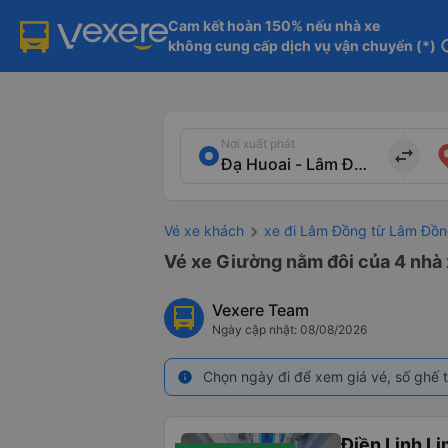
Cam kết hoàn 150% nếu nhà xe

không cung cấp dịch vụ vận chuyển (*)
in
Nơi xuất phát
import_export
Vé xe khách
xe đi Lâm Đồng từ Lâm Đồ
Vé xe Giường nằm đôi của 4 nhà 
Vexere Team
Ngày cập nhật: 08/08/2026
Chọn ngày đi để xem giá vé, số ghế t
info
Điền Linh L