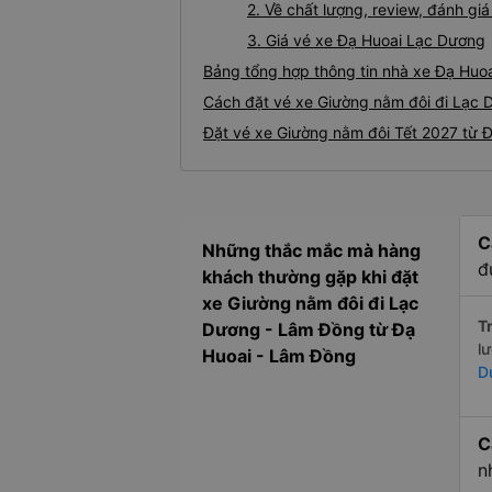
2. Về chất lượng, review, đánh g
3. Giá vé xe Đạ Huoai Lạc Dương
Bảng tổng hợp thông tin nhà xe Đạ Huo
Cách đặt vé xe Giường nằm đôi đi Lạc D
Đặt vé xe Giường nằm đôi Tết 2027 từ 
C
Những thắc mắc mà hàng
đ
khách thường gặp khi đặt
xe Giường nằm đôi đi Lạc
Tr
Dương - Lâm Đồng từ Đạ
l
Huoai - Lâm Đồng
D
C
n