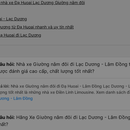
tôi hỏi mọi người, tôi có th
iá nhà xe Đạ Huoai Lạc Dương Giường nằm đôi
Họ có dịch vụ đưa đón nên tôi
cho xem địa chỉ khách sạn, 
ai - Lạc Dương
đúng nơi. Tôi thực sự đánh g
gặp bạn lần nữa.
ương từ Đạ Huoai nhanh và uy tín nhất
Đạ Huoai đi Lạc Dương
âu hỏi:
Nhà xe Giường nằm đôi đi Lạc Dương - Lâm Đồng 
ược đánh giá cao cấp, chất lượng tốt nhất?
ả lời:
Nhà xe Giường nằm đôi đi Đạ Huoai - Lâm Đồng Lạc Dương - 
ượng tốt nhất là những nhà xe Điền Linh Limousine. Xem danh sách 
ương - Lâm Đồng
âu hỏi:
Hãng Xe Giường nằm đôi đi Lạc Dương - Lâm Đồng 
hất?