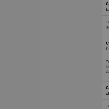
C
b
Tr
d
C
D
Tr
k
C
C
c
Tr