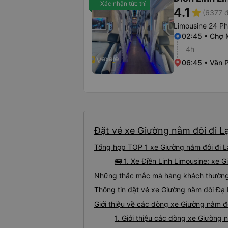
Xác nhận tức thì
4.1
star
(6377 đ
Limousine 24 P
02:45 • Chợ 
4h
06:45 • Văn 
Đặt vé xe Giường nằm đôi đi L
Tổng hợp TOP 1 xe Giường nằm đôi đi L
🚌 1. Xe Điền Linh Limousine: xe
Những thắc mắc mà hàng khách thường 
Thông tin đặt vé xe Giường nằm đôi Đạ
Giới thiệu về các dòng xe Giường nằm đ
1. Giới thiệu các dòng xe Giường