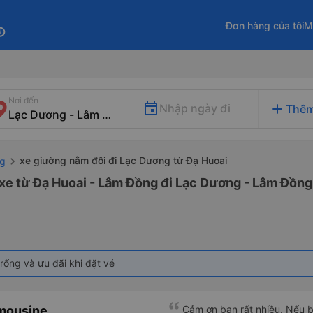
Đơn hàng của tôi
M
fo
Nơi đến
add
Nhập ngày đi
Thêm
xe giường nằm đôi đi Lạc Dương từ Đạ Huoai
ng
xe từ Đạ Huoai - Lâm Đồng đi Lạc Dương - Lâm Đồng
rống và ưu đãi khi đặt vé
imousine
Cảm ơn bạn rất nhiều. Nếu 