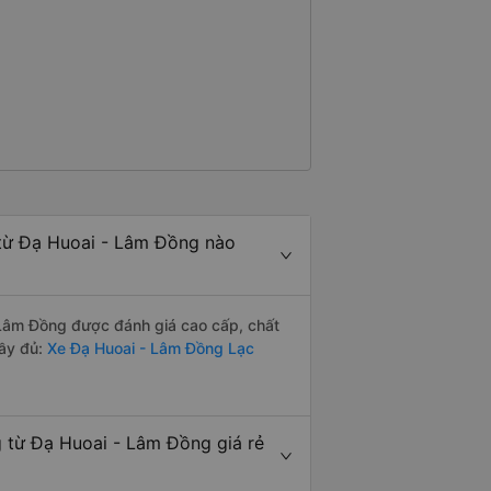
ể sử dụng xe đưa đón được không.
 mới phớt lờ tài xế taxi. Tôi vừa
tài xế đưa đón đã đưa tôi đến
iá cao mọi thứ. Tôi hi vọng được
từ Đạ Huoai - Lâm Đồng nào
Lâm Đồng được đánh giá cao cấp, chất
đầy đủ:
Xe Đạ Huoai - Lâm Đồng Lạc
từ Đạ Huoai - Lâm Đồng giá rẻ