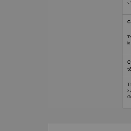
v
C
Tr
l
C
t
Tr
x
đ