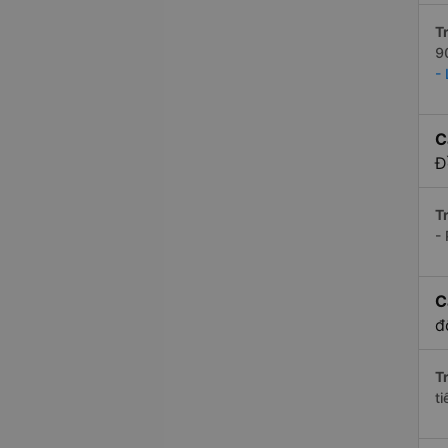
Tr
9
-
C
Đ
Tr
-
C
đ
Tr
t