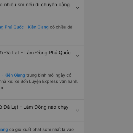
o nhiêu km nếu di chuyển bằng
ng Phú Quốc - Kiên Giang
có chiều dài
đi Đà Lạt - Lâm Đồng Phú Quốc
- Kiên Giang
trung bình mỗi ngày có
nhà xe: xe Bốn Luyện Express vận hành.
êm
ừ Đà Lạt - Lâm Đồng nào chạy
iang
có giờ xuất phát sớm nhất là vào