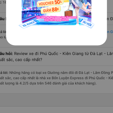
úc 16:00 là của nhà xe Bốn Luyện Express.
âu hỏi:
Nhà xe đi Phú Quốc - Kiên Giang từ Đà Lạt - Lâm Đ
ả lời:
Chuyến
Giường nằm đôi Đà Lạt - Lâm Đồng Phú Quốc - Kiên G
ào lúc 17:30 là của nhà xe Bốn Luyện Express.
âu hỏi:
Review xe đi Phú Quốc - Kiên Giang từ Đà Lạt - Lâ
uất sắc, cao cấp nhất?
ả lời:
Những hãng có loại xe Giường nằm đôi đi Đà Lạt - Lâm Đồng Ph
uất sắc, cao cấp nhất là nhà xe Bốn Luyện Express đi Phú Quốc - Ki
hất lượng là 4.2/5 dựa trên 546 đánh giá của khách hàng).