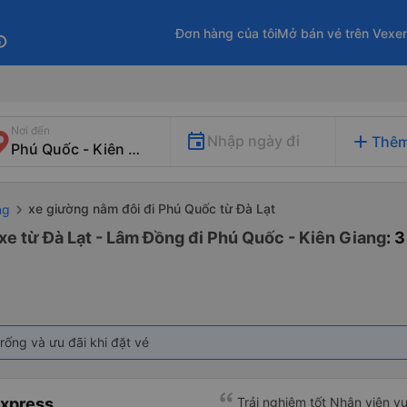
Đơn hàng của tôi
Mở bán vé trên Vexe
fo
Nơi đến
add
Nhập ngày đi
Thêm
xe giường nằm đôi đi Phú Quốc từ Đà Lạt
ng
xe từ Đà Lạt - Lâm Đồng đi Phú Quốc - Kiên Giang
: 
rống và ưu đãi khi đặt vé
Express
Trải nghiệm tốt Nhân viên vu