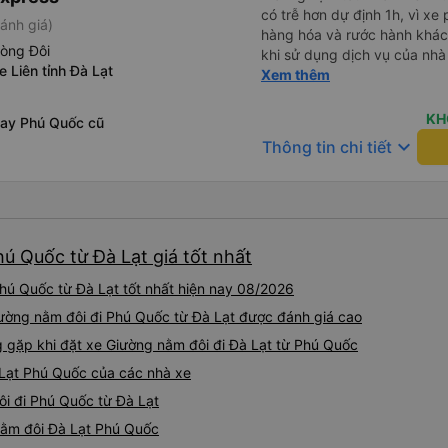
có trễ hơn dự định 1h, vì xe
ánh giá)
hàng hóa và rước hành khách
hòng Đôi
khi sử dụng dịch vụ của nhà 
e Liên tỉnh Đà Lạt
thiệu cho người thân sử dụn
Xem thêm
KH
bay Phú Quốc cũ
keyboard_arrow_down
Thông tin chi tiết
ú Quốc từ Đà Lạt giá tốt nhất
hú Quốc từ Đà Lạt tốt nhất hiện nay 08/2026
iường nằm đôi đi Phú Quốc từ Đà Lạt được đánh giá cao
gặp khi đặt xe Giường nằm đôi đi Đà Lạt từ Phú Quốc
 Lạt Phú Quốc của các nhà xe
ôi đi Phú Quốc từ Đà Lạt
 nằm đôi Đà Lạt Phú Quốc