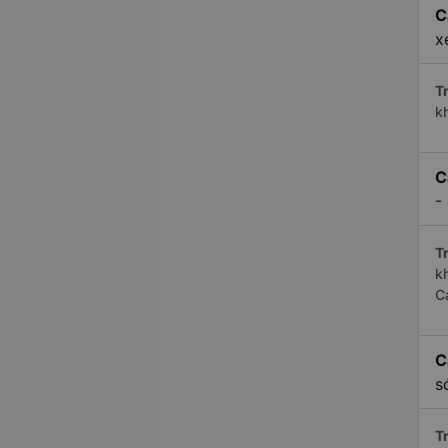
C
x
Tr
k
C
-
Tr
k
C
C
s
Tr