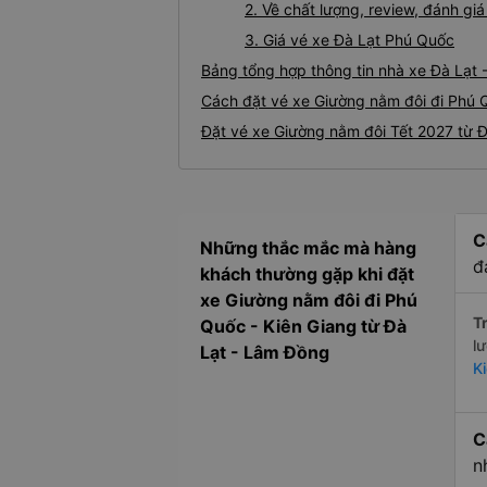
2. Về chất lượng, review, đánh g
3. Giá vé xe Đà Lạt Phú Quốc
Bảng tổng hợp thông tin nhà xe Đà Lạt 
Cách đặt vé xe Giường nằm đôi đi Phú Q
Đặt vé xe Giường nằm đôi Tết 2027 từ 
C
Những thắc mắc mà hàng
đ
khách thường gặp khi đặt
xe Giường nằm đôi đi Phú
Tr
Quốc - Kiên Giang từ Đà
l
Lạt - Lâm Đồng
K
C
n