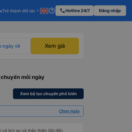
help_outline
phone
Hotline 24/7
Đăng nhập
re
Trở thành đối tác
arrow_drop_down
Xem giá
 ngày về
3 chuyến mỗi ngày
Xem bộ lọc chuyến phổ biến
Chọn ngày
i vẻ lịch sự và thân thiện Giờ đến