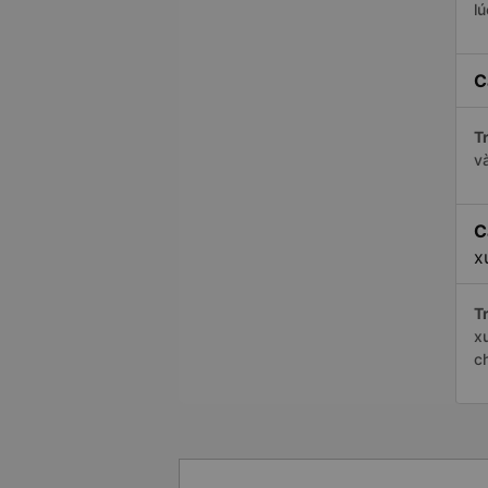
l
C
Tr
v
C
x
Tr
x
c