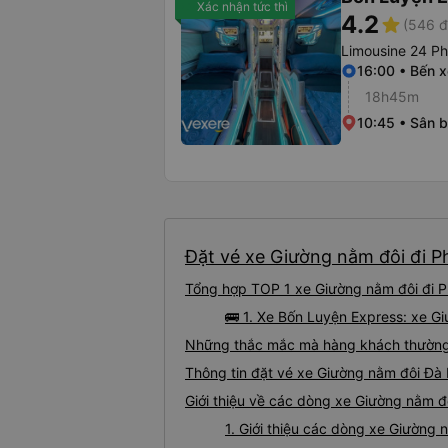
Xác nhận tức thì
4.2
star
(546 đ
Limousine 24 P
16:00 • Bến x
18h45m
10:45 • Sân 
Đặt vé xe Giường nằm đôi đi Ph
Tổng hợp TOP 1 xe Giường nằm đôi đi P
🚌 1. Xe Bốn Luyện Express: xe G
Những thắc mắc mà hàng khách thường 
Thông tin đặt vé xe Giường nằm đôi Đà
Giới thiệu về các dòng xe Giường nằm đ
1. Giới thiệu các dòng xe Giường