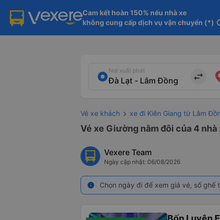
Cam kết hoàn 150% nếu nhà xe

không cung cấp dịch vụ vận chuyển (*)
in
Nơi xuất phát
import_export
Vé xe khách
xe đi Kiên Giang từ Lâm Đồ
Vé xe Giường nằm đôi của 4 nhà 
Vexere Team
Ngày cập nhật: 06/08/2026
Chọn ngày đi để xem giá vé, số ghế t
info
Bốn Luyện 