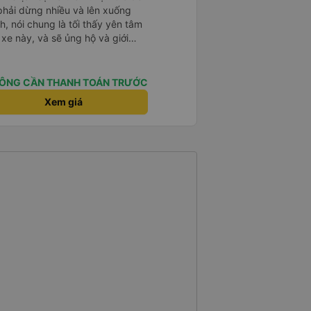
 phải dừng nhiều và lên xuống
, nói chung là tối thấy yên tâm
xe này, và sẽ ủng hộ và giới
g dịch vụ của nhà xe này
ÔNG CẦN THANH TOÁN TRƯỚC
Xem giá