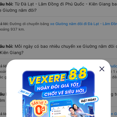
âu hỏi:
Từ Đà Lạt - Lâm Đồng đi Phú Quốc - Kiên Giang ba
e Giường nằm đôi?
ả lời:
Đường di chuyển bằng
xe Giường nằm đôi đi Đà Lạt - Lâm Đồ
hoảng 937 km.
âu hỏi:
Mỗi ngày có bao nhiêu chuyến xe Giường nằm đôi 
 Kiên Giang?
ả lời:
Tuyến đường
xe Giường nằm đôi Đà Lạt - Lâm Đồng Phú Quốc 
hoảng 3 chuyến trên
Vexere.com
bắt đầu từ 16:00 đến 17:30 bởi 1 
ác giờ xe chạy có đầy đủ cả ban ngày, buổi trưa, buổi chiều, ban đ
âu hỏi:
Nhà xe Giường nằm đôi đi Phú Quốc - Kiên Giang t
ớm nhất?
ả lời:
Chuyến
Giường nằm đôi Đà Lạt - Lâm Đồng Phú Quốc - Kiên G