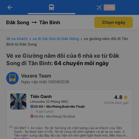
arrow_back
Tải app Vexere ngay!
Tải app Vexere
-30k
Mở app
Mở app
Nhận ưu đãi thành viên độc
-30k/ghế khi đặt vé máy bay qua
quyền
app
Đăk Song
Tân Bình
Chọn ngày
Vé xe khách
xe đi Sài Gòn từ Đăk Nông
xe giường nằm đôi đi Tân
Bình từ Đăk Song
Vé xe Giường nằm đôi của 6 nhà xe từ Đăk
Song đi Tân Bình
: 64 chuyến mỗi ngày
Vexere Team
Ngày cập nhật: 09/08/2026
Tiến Oanh
4.8
Limousine 22 Phòng (WC)
(15128 đánh giá)
23:00 • Văn Phòng Buôn Ma Thuột
9 giờ 5 phút
08:05 • Văn Phòng Tân Bình
SG-BMT 1. An toàn: Tôi rất hài lòng về chất lượng của xe khách của Tiến
Oanh . Xe được bảo trì tốt, Tài xế cũng rất kinh nghiệm và lái xe an toàn. 2.
Tiện nghi: cung cấp đầy đủ các tiện ích như ghế ngồi thoải mái, điều hòa mát