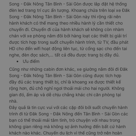
Song - Đắk Nông Tân Bình - Sài Gòn được lắp đặt hệ thống
đèn led trang trí cực ấn tượng. Khoang chứa trên loại xe Đăk
Song - Đắk Nông Tân Bình - Sài Gòn này thì rộng rãi nên
hành khách có thể mang theo nhiều hành lý cần thiết cho
chuyến đi. Chuyến đi của hành khách sẽ không còn nhàm
chán với xe phòng nằm đôi bởi hàng loạt các thiết bị giải trí
được tích hợp trong suốt chuyến hành trình, từ TV, đầu phát
HD cho đến wifi hoạt động liên tục, từ cổng sạc cho đến tai
nghe, đèn đọc sách,… tất cả đều được trang bị đầy đủ.
Ưu điểm
Cũng như những cabin đơn khác, xe giường nằm đôi đi Đăk
Song - Đắk Nông Tân Bình - Sài Gòn cũng được tích hợp
đầy đủ các trang thiết bị, chỉ là khoang xe được thiết kế
rộng hơn, đủ chỗ nghỉ ngơi thoải mái cho hai người. Không
gian đó, ấm áp và dễ chịu chẳng khác chi căn phòng tại
nhà.
Đây quả là tin cực vui với các cặp đôi bởi suốt chuyến hành
trình đi từ Đăk Song - Đắk Nông đến Tân Bình - Sài Gòn các
bạn có thể thoải mái tâm tình, trò chuyện với nhau trong
không gian riêng mà không sợ ảnh hưởng đến bất cứ hành
khách nào khác. Chuyến du lịch vì thế cũng trở nên hoàn