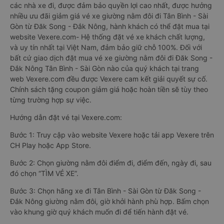
các nhà xe đi, được đảm bảo quyền lợi cao nhất, được hưởng
nhiều ưu đãi giảm giá vé xe giường nằm đôi đi Tân Bình - Sài
Gòn từ Đăk Song - Đắk Nông, hành khách có thể đặt mua tại
website Vexere.com- Hệ thống đặt vé xe khách chất lượng,
và uy tín nhất tại Việt Nam, đảm bảo giữ chỗ 100%. Đối với
bất cứ giao dịch đặt mua vé xe giường nằm đôi đi Đăk Song -
Đắk Nông Tân Bình - Sài Gòn nào của quý khách tại trang
web Vexere.com đều được Vexere cam kết giải quyết sự cố.
Chính sách tặng coupon giảm giá hoặc hoàn tiền sẽ tùy theo
từng trường hợp sự việc.
Hướng dẫn đặt vé tại Vexere.com:
Bước 1: Truy cập vào website Vexere hoặc tải app Vexere trên
CH Play hoặc App Store.
Bước 2: Chọn giường nằm đôi điểm đi, điểm đến, ngày đi, sau
đó chọn “TÌM VÉ XE”.
Bước 3: Chọn hãng xe đi Tân Bình - Sài Gòn từ Đăk Song -
Đắk Nông giường nằm đôi, giờ khởi hành phù hợp. Bấm chọn
vào khung giờ quý khách muốn đi để tiến hành đặt vé.