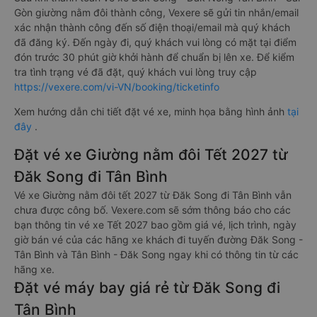
Gòn giường nằm đôi thành công, Vexere sẽ gửi tin nhắn/email
xác nhận thành công đến số điện thoại/email mà quý khách
đã đăng ký. Đến ngày đi, quý khách vui lòng có mặt tại điểm
đón trước 30 phút giờ khởi hành để chuẩn bị lên xe. Để kiểm
tra tình trạng vé đã đặt, quý khách vui lòng truy cập
https://vexere.com/vi-VN/booking/ticketinfo
Xem hướng dẫn chi tiết đặt vé xe, minh họa bằng hình ảnh
tại
đây
.
Đặt vé xe Giường nằm đôi Tết 2027 từ
Đăk Song đi Tân Bình
Vé xe Giường nằm đôi tết 2027 từ Đăk Song đi Tân Bình vẫn
chưa được công bố. Vexere.com sẽ sớm thông báo cho các
bạn thông tin vé xe Tết 2027 bao gồm giá vé, lịch trình, ngày
giờ bán vé của các hãng xe khách đi tuyến đường Đăk Song -
Tân Bình và Tân Bình - Đăk Song ngay khi có thông tin từ các
hãng xe.
Đặt vé máy bay giá rẻ từ Đăk Song đi
Tân Bình