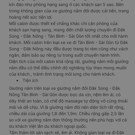
kín đáo như phòng hạng sang ở các khách sạn 5 sao. Bên
trong không gian của xe giường nằm đôi được cải tiến, trang
hoàng hết sức tiện lợi.
Mỗi cabin được thiết kế chẳng khác chi căn phòng của
khách sạn hạng sang, mang đến chất lượng chuyến đi Đăk
Song - Đắk Nông - Tân Bình - Sài Gòn tốt nhất cho mỗi hành
khách. Mỗi cabin trên loại xe xe đi Tân Bình - Sài Gòn từ Đăk
Song - Đắk Nông này đều được trang bị rèm cũng như vách
ngăn, đảm bảo sự riêng tư trong suốt chuyến hành trình.
Diện tích của mỗi cabin khá rộng rãi, giường nằm mỗi giường
nằm đều có thể điều chỉnh độ nghiêng tùy theo mong muốn
của khách., tránh tình trạng mỏi lưng cho hành khách.
Tiện ích
Giường nằm trên loại xe giường nằm đôi Đăk Song - Đắk
Nông Tân Bình - Sài Gòn được bọc da xịn, nệm êm ái, có
dây thắt an toàn, có chế độ massage tự động vô cùng thoải
mái và dễ chịu. Vì là giường nằm đôi nên diện tích rất rộng,
chiều dài của giường 1,8 đến 1,9m. Chiều rộng gấp 2,5 lần
so với xe giường nằm đơn thông thường nên phù hợp với cả
du khách Việt lẫn du khách ngoại quốc.
Tấm thảm lót sàn sạch sẽ, êm ái. Không gian loại xe đi Đăk