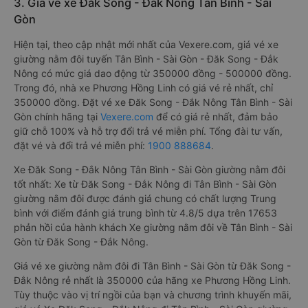
3. Giá vé xe Đăk Song - Đắk Nông Tân Bình - Sài
Gòn
Hiện tại, theo cập nhật mới nhất của Vexere.com, giá vé xe
giường nằm đôi tuyến Tân Bình - Sài Gòn - Đăk Song - Đắk
Nông có mức giá dao động từ 350000 đồng - 500000 đồng.
Trong đó, nhà xe Phương Hồng Linh có giá vé rẻ nhất, chỉ
350000 đồng. Đặt vé xe Đăk Song - Đắk Nông Tân Bình - Sài
Gòn chính hãng tại
Vexere.com
để có giá rẻ nhất, đảm bảo
giữ chỗ 100% và hỗ trợ đổi trả vé miễn phí. Tổng đài tư vấn,
đặt vé và đổi trả vé miễn phí:
1900 888684
.
Xe Đăk Song - Đắk Nông Tân Bình - Sài Gòn giường nằm đôi
tốt nhất: Xe từ Đăk Song - Đắk Nông đi Tân Bình - Sài Gòn
giường nằm đôi được đánh giá chung có chất lượng Trung
bình với điểm đánh giá trung bình từ 4.8/5 dựa trên 17653
phản hồi của hành khách Xe giường nằm đôi về Tân Bình - Sài
Gòn từ Đăk Song - Đắk Nông.
Giá vé xe giường nằm đôi đi Tân Bình - Sài Gòn từ Đăk Song -
Đắk Nông rẻ nhất là 350000 của hãng xe Phương Hồng Linh.
Tùy thuộc vào vị trí ngồi của bạn và chương trình khuyến mãi,