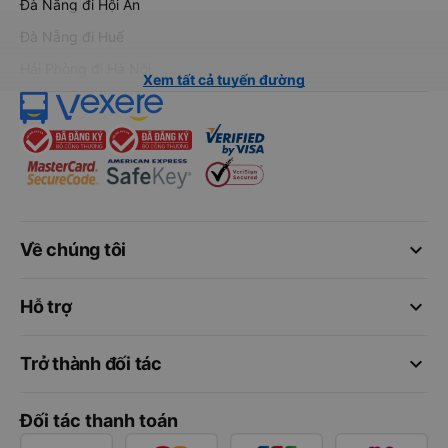
Đà Nẵng đi Hội An
Đà Nẵng đi Huế
Hải Phòng đi Hà Nội
Xem tất cả tuyến đường
keyboard_arrow_down
Về chúng tôi
keyboard_arrow_down
Hỗ trợ
keyboard_arrow_down
Trở thành đối tác
Đối tác thanh toán