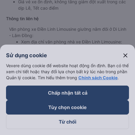
Giá vé xe ổn định, không tăng giảm đột xuất trong các
dịp Lễ, Tết cao điểm
Thông tin liên hệ
Văn phòng xe Điền Linh Limousine giường nằm đôi ở Di Linh
- Lâm Đồng:
Xem địa chỉ văn phòng nhà xe Điền Linh Limousine:
https://vexere.com/vi-VN/xe-dien-linh-limousine
Điện thoại:
1900 888684
close
Sử dụng cookie
Vexere dùng cookie để website hoạt động ổn định. Bạn có thể
xem chi tiết hoặc thay đổi lựa chọn bất kỳ lúc nào trong phần
Quản lý cookie. Tìm hiểu thêm trong
Chính sách Cookie
.
Thông tin đặt vé xe Giường nằm 
Chấp nhận tất cả
Tùy chọn cookie
Từ chối
Giờ
Nhà xe
Điểm đi
chạy