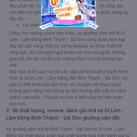
đầu phát HD cho đến wifi hoạt động liên tục, từ cổng sạc
cho đến tai nghe, đèn đọc sách,… tất cả đều được trang bị
đầy đủ.
Ưu điểm
Cũng như những cabin đơn khác, xe giường nằm đôi đi Di
Linh - Lâm Đồng Bình Thạnh - Sài Gòn cũng được tích hợp
đầy đủ các trang thiết bị, chỉ là khoang xe được thiết kế
rộng hơn, đủ chỗ nghỉ ngơi thoải mái cho hai người. Không
gian đó, ấm áp và dễ chịu chẳng khác chi căn phòng tại
nhà.
Đây quả là tin cực vui với các cặp đôi bởi suốt chuyến hành
trình đi từ Di Linh - Lâm Đồng đến Bình Thạnh - Sài Gòn các
bạn có thể thoải mái tâm tình, trò chuyện với nhau trong
không gian riêng mà không sợ ảnh hưởng đến bất cứ hành
khách nào khác. Chuyến du lịch vì thế cũng trở nên hoàn
hảo hơn.
2. Về chất lượng, review, đánh giá nhà xe Di Linh -
Lâm Đồng Bình Thạnh - Sài Gòn giường nằm đôi
Xe giường nằm đôi đi Bình Thạnh - Sài Gòn từ Di Linh - Lâm
Đồng tốt nhất được phân loại chất lượng dựa trên đánh giá từ