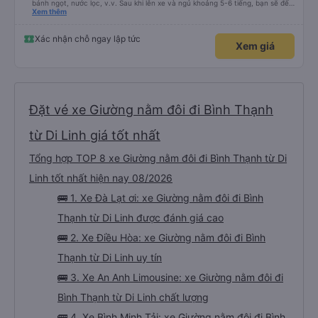
bánh ngọt, nước lọc, v.v. Sau khi lên xe và ngủ khoảng 5-6 tiếng, bạn sẽ đến
Nha Trang. Ở Nha Trang, các hãng xe có dịch vụ đưa đón miễn phí, tuy
Xem thêm
nhiên bạn phải đặt trước với hãng xe khi đặt vé hoặc khi hãng xe gọi điện xác
nhận vé trước khi đi. Sau khi xe đến Nha Trang, bạn liên hệ với nhân viên
(nên dùng Google Translate và đưa cho họ đọc) để được hỗ trợ tìm xe đưa
Xác nhận chỗ ngay lập tức
Xem giá
đón. Bạn không nên tin những người mặc áo Grab mời bạn đi xe bên ngoài.
Nói về chất lượng xe thì tuyệt vời, xe được làm theo kiểu cabin với thiết kế
không gian, trên xe không có nhà vệ sinh hoặc có (tùy loại xe bạn chọn), vì
vậy bạn nên đi xe 22 cabin thay vì xe 32 cabin để có trải nghiệm tốt nhất.
Hầu hết tài xế đều lớn tuổi nên không biết tiếng Anh, bạn nên sử dụng
Google Dịch để giao tiếp với họ. Hy vọng bài đánh giá này sẽ giúp ích cho
bạn khi đi
Đặt vé xe Giường nằm đôi đi Bình Thạnh
từ Di Linh giá tốt nhất
Tổng hợp TOP 8 xe Giường nằm đôi đi Bình Thạnh từ Di
Linh tốt nhất hiện nay 08/2026
🚌 1. Xe Đà Lạt ơi: xe Giường nằm đôi đi Bình
Thạnh từ Di Linh được đánh giá cao
🚌 2. Xe Điều Hòa: xe Giường nằm đôi đi Bình
Thạnh từ Di Linh uy tín
🚌 3. Xe An Anh Limousine: xe Giường nằm đôi đi
Bình Thạnh từ Di Linh chất lượng
🚌 4. Xe Bình Minh Tải: xe Giường nằm đôi đi Bình