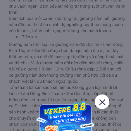
như vách ngăn, đảm bảo sự riêng tư trong suốt chuyến hành
trình.
Diện tích của mỗi cabin khá rộng rãi, giường nằm mỗi giường
nằm đều có thể điều chỉnh độ nghiêng tùy theo mong muốn
của khách., tránh tình trạng mỏi lưng cho hành khách.
Tiện ích
Giường nằm trên loại xe giường nằm đôi Di Linh - Lâm Đồng
Bình Thạnh - Sài Gòn được bọc da xịn, nệm êm ái, có dây
thắt an toàn, có chế độ massage tự động vô cùng thoải mái
và dễ chịu. Vì là giường nằm đôi nên diện tích rất rộng, chiều
dài của giường 1,8 đến 1,9m. Chiều rộng gấp 2,5 lần so với
xe giường nằm đơn thông thường nên phù hợp với cả du
khách Việt lẫn du khách ngoại quốc.
Tấm thảm lót sàn sạch sẽ, êm ái. Không gian loại xe đi Di
Linh - Lâm Đồng Bình Thạnh - Sài Gòn được lắp đặt hệ
thống đèn led trang trí cực ấn tượng. Khoang chứa trên loại
xe Di Linh - Lâm Đồng Bình Thạnh - Sài Gòn này thì rộng rãi
nên hành khách có thể mang theo nhiều hành lý cần thiết
cho chuyến đi. Chuyến đi của hành khách sẽ không còn
nhàm chán với xe phòng nằm đôi bởi hàng loạt các thiết bị
giải trí được tích hợp trong suốt chuyến hành trình, từ TV,