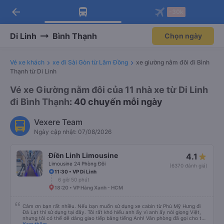
arrow_back
Tải app Vexere ngay!
Tải app Vexere
-30k
Mở app
Mở app
Nhận ưu đãi thành viên độc
-30k/ghế khi đặt vé máy bay qua
quyền
app
Di Linh
Bình Thạnh
Chọn ngày
Vé xe khách
xe đi Sài Gòn từ Lâm Đồng
xe giường nằm đôi đi Bình
Thạnh từ Di Linh
Vé xe Giường nằm đôi của 11 nhà xe từ Di Linh
đi Bình Thạnh
: 40 chuyến mỗi ngày
Vexere Team
Ngày cập nhật: 07/08/2026
Điền Linh Limousine
4.1
Limousine 24 Phòng Đôi
(6370 đánh giá)
11:30 • VP Di Linh
6 giờ 50 phút
18:20 • VP Hàng Xanh - HCM
Cảm ơn bạn rất nhiều. Nếu bạn muốn sử dụng xe cabin từ Phú Mỹ Hưng đi
Đà Lạt thì sử dụng tại đây. Tôi rất khó hiểu anh ấy vì anh ấy nói giọng Việt,
nhưng tôi có thể dễ dàng giao tiếp bằng tiếng Anh! Văn phòng đã gọi cho tôi