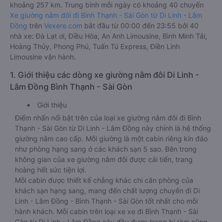
khoảng 257 km. Trung bình mỗi ngày có khoảng 40 chuyến
Xe giường nằm đôi đi Bình Thạnh - Sài Gòn từ Di Linh - Lâm
Đồng
trên
Vexere.com
bắt đầu từ 00:00 đến 23:55 bởi 40
nhà xe: Đà Lạt ơi, Điều Hòa, An Anh Limousine, Bình Minh Tải,
Hoàng Thủy, Phong Phú, Tuấn Tú Express, Điền Linh
Limousine vận hành.
1. Giới thiệu các dòng xe giường nằm đôi Di Linh -
Lâm Đồng Bình Thạnh - Sài Gòn
Giới thiệu
Điểm nhấn nổi bật trên của loại xe giường nằm đôi đi Bình
Thạnh - Sài Gòn từ Di Linh - Lâm Đồng này chính là hệ thống
giường nằm cao cấp. Mỗi giường là một cabin riêng kín đáo
như phòng hạng sang ở các khách sạn 5 sao. Bên trong
không gian của xe giường nằm đôi được cải tiến, trang
hoàng hết sức tiện lợi.
Mỗi cabin được thiết kế chẳng khác chi căn phòng của
khách sạn hạng sang, mang đến chất lượng chuyến đi Di
Linh - Lâm Đồng - Bình Thạnh - Sài Gòn tốt nhất cho mỗi
hành khách. Mỗi cabin trên loại xe xe đi Bình Thạnh - Sài
Gòn từ Di Linh - Lâm Đồng này đều được trang bị rèm cũng