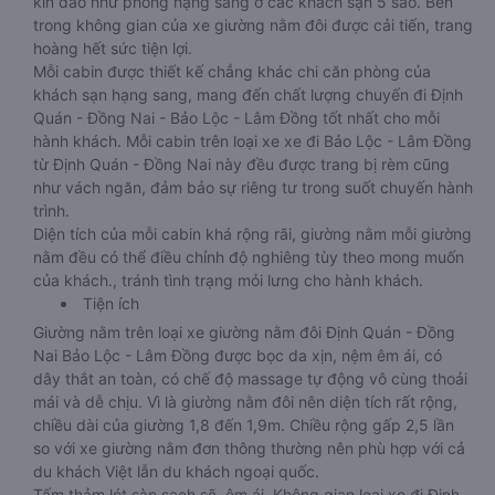
kín đáo như phòng hạng sang ở các khách sạn 5 sao. Bên
trong không gian của xe giường nằm đôi được cải tiến, trang
hoàng hết sức tiện lợi.
Mỗi cabin được thiết kế chẳng khác chi căn phòng của
khách sạn hạng sang, mang đến chất lượng chuyến đi Định
Quán - Đồng Nai - Bảo Lộc - Lâm Đồng tốt nhất cho mỗi
hành khách. Mỗi cabin trên loại xe xe đi Bảo Lộc - Lâm Đồng
từ Định Quán - Đồng Nai này đều được trang bị rèm cũng
như vách ngăn, đảm bảo sự riêng tư trong suốt chuyến hành
trình.
Diện tích của mỗi cabin khá rộng rãi, giường nằm mỗi giường
nằm đều có thể điều chỉnh độ nghiêng tùy theo mong muốn
của khách., tránh tình trạng mỏi lưng cho hành khách.
Tiện ích
Giường nằm trên loại xe giường nằm đôi Định Quán - Đồng
Nai Bảo Lộc - Lâm Đồng được bọc da xịn, nệm êm ái, có
dây thắt an toàn, có chế độ massage tự động vô cùng thoải
mái và dễ chịu. Vì là giường nằm đôi nên diện tích rất rộng,
chiều dài của giường 1,8 đến 1,9m. Chiều rộng gấp 2,5 lần
so với xe giường nằm đơn thông thường nên phù hợp với cả
du khách Việt lẫn du khách ngoại quốc.
Tấm thảm lót sàn sạch sẽ, êm ái. Không gian loại xe đi Định