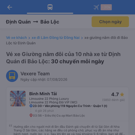
arrow_back
Tải app Vexere ngay!
Tải app Vexere
-30k
Mở app
Mở app
Nhận ưu đãi thành viên độc
-30k/ghế khi đặt vé máy bay qua
quyền
app
Định Quán
Bảo Lộc
Chọn ngày
Vé xe khách
xe đi Lâm Đồng từ Đồng Nai
xe giường nằm đôi đi Bảo
Lộc từ Định Quán
Vé xe Giường nằm đôi của 10 nhà xe từ Định
Quán đi Bảo Lộc
: 30 chuyến mỗi ngày
Vexere Team
Ngày cập nhật: 07/08/2026
Bình Minh Tải
4.7
Limousine 22 Phòng Luxury
(5850 đánh giá)
Limousine 22 Phòng Đôi VIP (WC)
23:30 • Văn phòng 119 Nguyễn Cư Trinh - Quận 1 (t)
4 giờ 26 phút
03:56 • Siêu thị Co.op Mart Bảo Lộc
Hướng dẫn cho người mới đi lần đầu Đánh giá chuyến đi từ Sài Gòn đi Nha
Trang Ở Sài Gòn, các hãng xe đều có phòng chờ, phục vụ đồ ăn nhẹ như
bánh ngọt, nước lọc, v.v. Sau khi lên xe và ngủ khoảng 5-6 tiếng, bạn sẽ đến