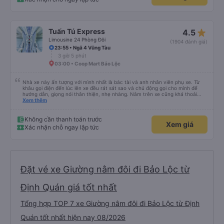
star_rate
Tuấn Tú Express
4.5
Limousine 24 Phòng Đôi
(1904 đánh giá)
23:55 • Ngã 4 Vũng Tàu
3 giờ 5 phút
03:00 • Coop Mart Bảo Lộc
Nhà xe này ấn tượng với mình nhất là bác tài và anh nhân viên phụ xe. Từ
khâu gọi điện đến lúc lên xe đều rát sát sao và chủ động gọi cho mình để
hướng dẫn, giọng nói thân thiện, nhẹ nhàng. Nằm trên xe cũng khá thoải
mái, chăn nệm nước suối đầy đủ. Chuyến xe của mình hầu hết là các cô bác
Xem thêm
lớn tuổi thế nên khi hít thở sẽ thấy có một chút mùi người già Lúc xuống xe,
điểm thả của mình ban đầu dự kiến là Ngã 3 Sợi ( Nha Trang ) và bắt Grab
nhưng các anh hướng dẫn mình xuống ở đây không có ma nào dám chở đâu
Không cần thanh toán trước
Xem giá
( vì đây là địa bàn của thế lực xe ôm ngầm, dân chơi cỏ kẹo ke...) Và thế là
Xác nhận chỗ ngay lập tức
mình được chở xuống Ngã 3 thành , nơi sáng sủa an toàn hơn. Một Chuyến
xe được biết thêm nhiều câu chuyện mới. Cảm ơn nhà xe đã giúp đỡ
Đặt vé xe Giường nằm đôi đi Bảo Lộc từ
Định Quán giá tốt nhất
Tổng hợp TOP 7 xe Giường nằm đôi đi Bảo Lộc từ Định
Quán tốt nhất hiện nay 08/2026