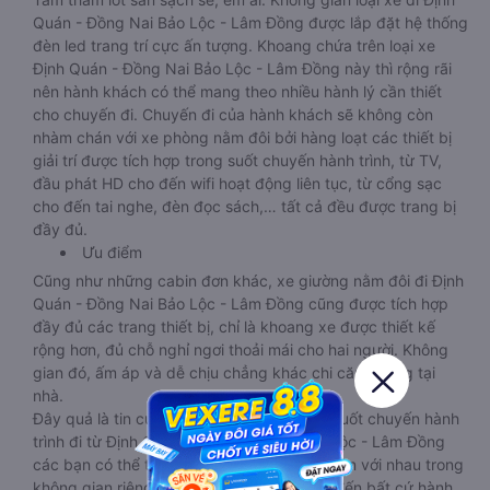
Quán - Đồng Nai Bảo Lộc - Lâm Đồng được lắp đặt hệ thống
đèn led trang trí cực ấn tượng. Khoang chứa trên loại xe
Định Quán - Đồng Nai Bảo Lộc - Lâm Đồng này thì rộng rãi
nên hành khách có thể mang theo nhiều hành lý cần thiết
cho chuyến đi. Chuyến đi của hành khách sẽ không còn
nhàm chán với xe phòng nằm đôi bởi hàng loạt các thiết bị
giải trí được tích hợp trong suốt chuyến hành trình, từ TV,
đầu phát HD cho đến wifi hoạt động liên tục, từ cổng sạc
cho đến tai nghe, đèn đọc sách,… tất cả đều được trang bị
đầy đủ.
Ưu điểm
Cũng như những cabin đơn khác, xe giường nằm đôi đi Định
Quán - Đồng Nai Bảo Lộc - Lâm Đồng cũng được tích hợp
đầy đủ các trang thiết bị, chỉ là khoang xe được thiết kế
rộng hơn, đủ chỗ nghỉ ngơi thoải mái cho hai người. Không
gian đó, ấm áp và dễ chịu chẳng khác chi căn phòng tại
nhà.
Đây quả là tin cực vui với các cặp đôi bởi suốt chuyến hành
trình đi từ Định Quán - Đồng Nai đến Bảo Lộc - Lâm Đồng
các bạn có thể thoải mái tâm tình, trò chuyện với nhau trong
không gian riêng mà không sợ ảnh hưởng đến bất cứ hành