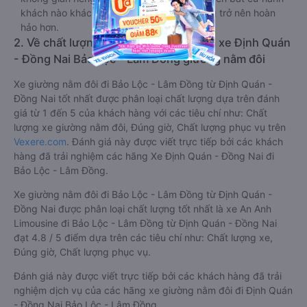
khách nào khác. Chuyến du lịch vì thế cũng trở nên hoàn
hảo hơn.
2. Về chất lượng, review, đánh giá nhà xe Định Quán
- Đồng Nai Bảo Lộc - Lâm Đồng giường nằm đôi
Xe giường nằm đôi đi Bảo Lộc - Lâm Đồng từ Định Quán -
Đồng Nai tốt nhất được phân loại chất lượng dựa trên đánh
giá từ 1 đến 5 của khách hàng với các tiêu chí như: Chất
lượng xe giường nằm đôi, Đúng giờ, Chất lượng phục vụ trên
Vexere.com
. Đánh giá này được viết trực tiếp bởi các khách
hàng đã trải nghiệm các hãng Xe Định Quán - Đồng Nai đi
Bảo Lộc - Lâm Đồng.
Xe giường nằm đôi đi Bảo Lộc - Lâm Đồng từ Định Quán -
Đồng Nai được phân loại chất lượng tốt nhất là xe An Anh
Limousine đi Bảo Lộc - Lâm Đồng từ Định Quán - Đồng Nai
đạt 4.8 / 5 điểm dựa trên các tiêu chí như: Chất lượng xe,
Đúng giờ, Chất lượng phục vụ.
Đánh giá này được viết trực tiếp bởi các khách hàng đã trải
nghiệm dịch vụ của các hãng xe giường nằm đôi đi Định Quán
- Đồng Nai Bảo Lộc - Lâm Đồng .