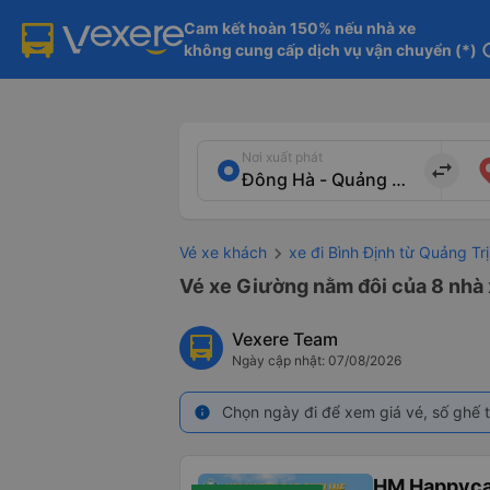
Cam kết hoàn 150% nếu nhà xe

không cung cấp dịch vụ vận chuyển (*)
in
Nơi xuất phát
import_export
Vé xe khách
xe đi Bình Định từ Quảng Trị
Vé xe Giường nằm đôi của 8 nhà 
Vexere Team
Ngày cập nhật: 07/08/2026
Chọn ngày đi để xem giá vé, số ghế t
info
HM Happyca