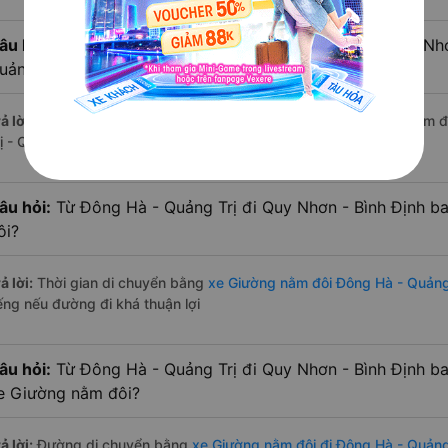
âu hỏi:
Có bao nhiêu nhà xe có Giường nằm đôi đi Quy Nhơ
uảng Trị hiện nay?
ả lời:
Tính tới thời điểm hiện nay thì có 5 nhà xe có xe Giường nằm
rị - Quy Nhơn - Bình Định hiện nay
âu hỏi:
Từ Đông Hà - Quảng Trị đi Quy Nhơn - Bình Định b
ôi?
ả lời:
Thời gian di chuyển bằng
xe Giường nằm đôi Đông Hà - Quảng 
iếng nếu đường đi khá thuận lợi
âu hỏi:
Từ Đông Hà - Quảng Trị đi Quy Nhơn - Bình Định b
e Giường nằm đôi?
ả lời:
Đường di chuyển bằng
xe Giường nằm đôi đi Đông Hà - Quảng