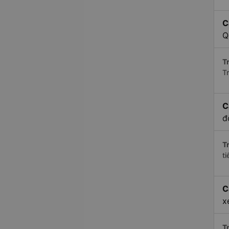
C
Q
Tr
T
C
đ
Tr
t
C
x
Tr