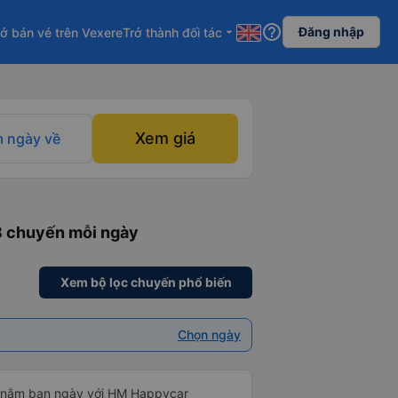
help_outline
Đăng nhập
ở bán vé trên Vexere
Trở thành đối tác
arrow_drop_down
Xem giá
 ngày về
 8 chuyến mỗi ngày
Xem bộ lọc chuyến phổ biến
Chọn ngày
g nằm ban ngày với HM Happycar