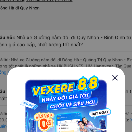
Đông Hà đi Quy Nhơn
âu hỏi:
Nhà xe Giường nằm đôi đi Quy Nhơn - Bình Định từ
ánh giá cao cấp, chất lượng tốt nhất?
ả lời:
Nhà xe Giường nằm đôi đi Đông Hà - Quảng Trị Quy Nhơn - Bìn
ượng tốt nhất là những nhà xe HK BUSLINES, HM Happycar, Tân Qu
ông Hà - Quảng Trị Quy Nhơn - Bình Định
âu hỏi:
Hãng Xe Giường nằm đôi đi Quy Nhơn - Bình Định từ
hất?
ả lời:
Hãng xe Giường nằm đôi đi Quy Nhơn - Bình Định từ Đông Hà - 
00.000 đồng của nhà xe Tân Quang Dũng. Xem danh sách đầy đủ:
uảng Trị