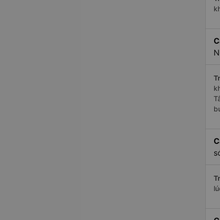
k
C
N
Tr
k
T
b
C
s
Tr
l