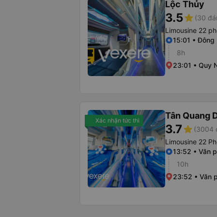
Lộc Thủy
3.5
star
(30 đá
Limousine 22 p
15:01 • Đông 
8h
23:01 • Quy 
Tân Quang 
Xác nhận tức thì
3.7
star
(3004 
Limousine 22 P
13:52 • Văn 
10h
23:52 • Văn 