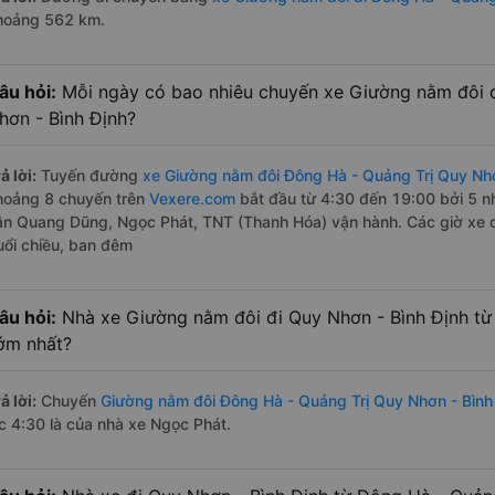
hoảng 562 km.
âu hỏi:
Mỗi ngày có bao nhiêu chuyến xe Giường nằm đôi 
hơn - Bình Định?
ả lời:
Tuyến đường
xe Giường nằm đôi Đông Hà - Quảng Trị Quy Nhơ
hoảng 8 chuyến trên
Vexere.com
bắt đầu từ 4:30 đến 19:00 bởi 5 
ân Quang Dũng, Ngọc Phát, TNT (Thanh Hóa) vận hành. Các giờ xe c
uổi chiều, ban đêm
âu hỏi:
Nhà xe Giường nằm đôi đi Quy Nhơn - Bình Định từ
ớm nhất?
ả lời:
Chuyến
Giường nằm đôi Đông Hà - Quảng Trị Quy Nhơn - Bình
úc 4:30 là của nhà xe Ngọc Phát.