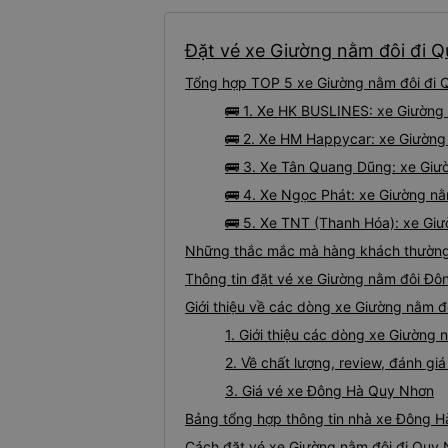
Đặt vé xe Giường nằm đôi đi Q
Tổng hợp TOP 5 xe Giường nằm đôi đi Q
🚌 1. Xe HK BUSLINES: xe Giường
🚌 2. Xe HM Happycar: xe Giường
🚌 3. Xe Tân Quang Dũng: xe Giư
🚌 4. Xe Ngọc Phát: xe Giường n
🚌 5. Xe TNT (Thanh Hóa): xe Gi
Những thắc mắc mà hàng khách thường 
Thông tin đặt vé xe Giường nằm đôi Đ
Giới thiệu về các dòng xe Giường nằm 
1. Giới thiệu các dòng xe Giườn
2. Về chất lượng, review, đánh g
3. Giá vé xe Đông Hà Quy Nhơn
Bảng tổng hợp thông tin nhà xe Đông H
Cách đặt vé xe Giường nằm đôi đi Quy 