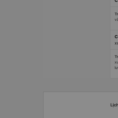
C
Tr
v
C
x
Tr
x
l
Lịc