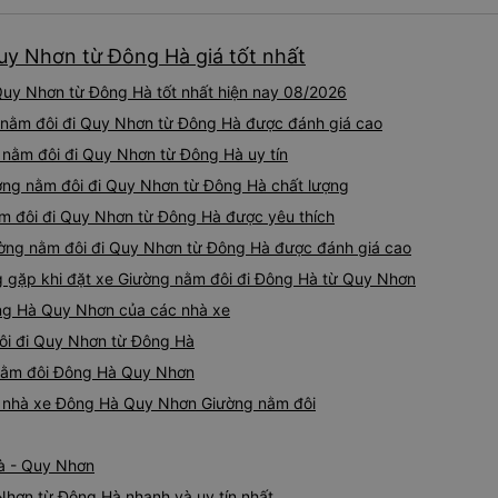
(một mình) yêu luôn. Nhưng
lần xe rẽ 1 cái là ✈️ Ít đi x
uy Nhơn từ Đông Hà giá tốt nhất
10/10.
uy Nhơn từ Đông Hà tốt nhất hiện nay 08/2026
 nằm đôi đi Quy Nhơn từ Đông Hà được đánh giá cao
 nằm đôi đi Quy Nhơn từ Đông Hà uy tín
ờng nằm đôi đi Quy Nhơn từ Đông Hà chất lượng
ằm đôi đi Quy Nhơn từ Đông Hà được yêu thích
ường nằm đôi đi Quy Nhơn từ Đông Hà được đánh giá cao
gặp khi đặt xe Giường nằm đôi đi Đông Hà từ Quy Nhơn
ông Hà Quy Nhơn của các nhà xe
đôi đi Quy Nhơn từ Đông Hà
g nằm đôi Đông Hà Quy Nhơn
iá nhà xe Đông Hà Quy Nhơn Giường nằm đôi
à - Quy Nhơn
Nhơn từ Đông Hà nhanh và uy tín nhất