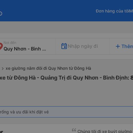
Đơn hàng của tôi
M
fo
Nơi đến
add
Nhập ngày đi
Thêm
xe giường nằm đôi đi Quy Nhơn từ Đông Hà
xe từ Đông Hà - Quảng Trị đi Quy Nhơn - Bình Định
:
rống và ưu đãi khi đặt vé
r
Chúng tôi đi xe buýt giườn