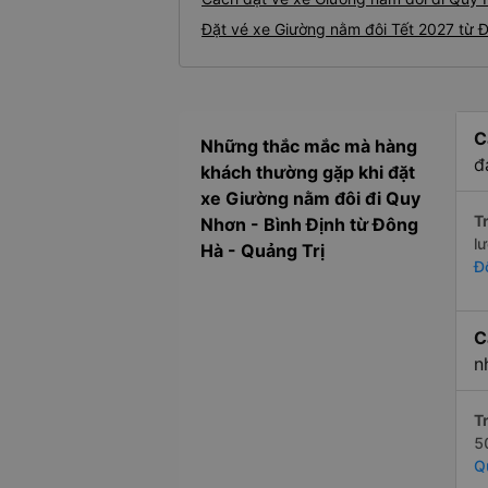
Đặt vé xe Giường nằm đôi Tết 2027 từ 
C
Những thắc mắc mà hàng
đ
khách thường gặp khi đặt
xe Giường nằm đôi đi Quy
Tr
Nhơn - Bình Định từ Đông
l
Hà - Quảng Trị
Đ
C
n
Tr
5
Q