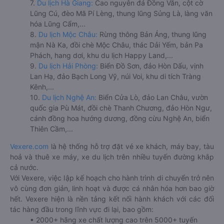
7.
Du lịch Hà Giang:
Cao nguyên đá Đồng Văn, cột cờ
Lũng Cú, đèo Mã Pí Lèng, thung lũng Sủng Là, làng văn
hóa Lũng Cẩm,...
8.
Du lịch Mộc Châu:
Rừng thông Bản Áng, thung lũng
mận Nà Ka, đồi chè Mộc Châu, thác Dải Yếm, bản Pa
Phách, hang dơi, khu du lịch Happy Land,...
9.
Du lịch Hải Phòng:
Biển Đồ Sơn, đảo Hòn Dấu, vịnh
Lan Hạ, đảo Bạch Long Vỹ, núi Voi, khu di tích Tràng
Kênh,...
10.
Du lịch Nghệ An:
Biển Cửa Lò, đảo Lan Châu, vườn
quốc gia Pù Mát, đồi chè Thanh Chương, đảo Hòn Ngư,
cánh đồng hoa hướng dương, đồng cừu Nghệ An, biển
Thiên Cầm,...
Vexere.com
là hệ thống hỗ trợ đặt vé xe khách, máy bay, tàu
hoả và thuê xe máy, xe du lịch trên nhiều tuyến đường khắp
cả nước.
Với Vexere, việc lập kế hoạch cho hành trình di chuyển trở nên
vô cùng đơn giản, linh hoạt và được cá nhân hóa hơn bao giờ
hết. Vexere hiện là nền tảng kết nối hành khách với các đối
tác hàng đầu trong lĩnh vực đi lại, bao gồm:
• 2000+ hãng xe chất lượng cao trên 5000+ tuyến