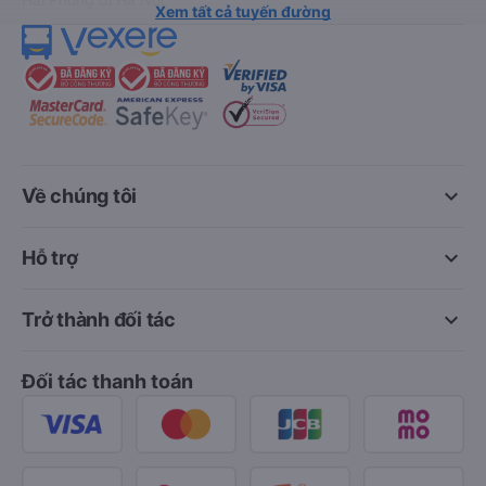
Xem tất cả tuyến đường
keyboard_arrow_down
Về chúng tôi
keyboard_arrow_down
Hỗ trợ
keyboard_arrow_down
Trở thành đối tác
Đối tác thanh toán