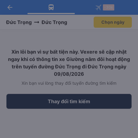
arrow_back
Tải app Vexere ngay!
Tải app Vexere
-30k
Mở app
Mở app
Nhận ưu đãi thành viên độc
-30k/ghế khi đặt vé máy bay qua
quyền
app
Đức Trọng
Đức Trọng
Chọn ngày
Xin lỗi bạn vì sự bất tiện này. Vexere sẽ cập nhật
ngay khi có thông tin xe Giường nằm đôi hoạt động
trên tuyến đường Đức Trọng đi Đức Trọng ngày
09/08/2026
Xin bạn vui lòng thay đổi tuyến đường tìm kiếm
Thay đổi tìm kiếm