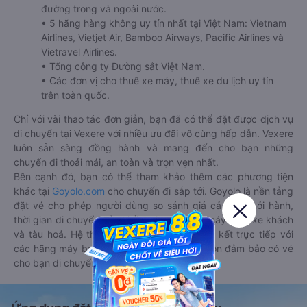
đường trong và ngoài nước.
• 5 hãng hàng không uy tín nhất tại Việt Nam: Vietnam
Airlines, Vietjet Air, Bamboo Airways, Pacific Airlines và
Vietravel Airlines.
• Tổng công ty Đường sắt Việt Nam.
• Các đơn vị cho thuê xe máy, thuê xe du lịch uy tín
trên toàn quốc.
Chỉ với vài thao tác đơn giản, bạn đã có thể đặt được dịch vụ
di chuyển tại Vexere với nhiều ưu đãi vô cùng hấp dẫn. Vexere
luôn sẵn sàng đồng hành và mang đến cho bạn những
chuyến đi thoải mái, an toàn và trọn vẹn nhất.
Bên cạnh đó, bạn có thể tham khảo thêm các phương tiện
khác tại
Goyolo.com
cho chuyến đi sắp tới. Goyolo là nền tảng
đặt vé cho phép người dùng so sánh giá cả, giờ khởi hành,
thời gian di chuyển của nhiều phương tiện máy bay, xe khách
và tàu hoả. Hệ thống của Goyolo được liên kết trực tiếp với
các hãng máy bay, xe khách và tàu hoả, luôn đảm bảo có vé
cho bạn di chuyển.