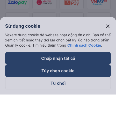
close
Sử dụng cookie
Vexere dùng cookie để website hoạt động ổn định. Bạn có thể
xem chi tiết hoặc thay đổi lựa chọn bất kỳ lúc nào trong phần
Quản lý cookie. Tìm hiểu thêm trong
Chính sách Cookie
.
Chấp nhận tất cả
Tùy chọn cookie
Từ chối
Theo dõi chúng tôi trên
Facebook
Tiktok
Youtube
Công ty TNHH Thương Mại Dịch Vụ Vexere