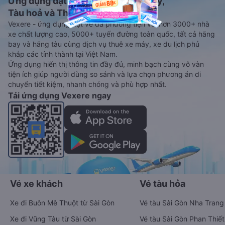
Ứng dụng đặt vé Xe khách, Máy bay,
Tàu hoả và Thuê xe
Vexere - ứng dụng đặt vé đa phương tiện với hơn 3000+ nhà
xe chất lượng cao, 5000+ tuyến đường toàn quốc, tất cả hãng
bay và hãng tàu cùng dịch vụ thuê xe máy, xe du lịch phủ
khắp các tỉnh thành tại Việt Nam.
Ứng dụng hiển thị thông tin đầy đủ, minh bạch cùng vô vàn
tiện ích giúp người dùng so sánh và lựa chọn phương án di
chuyển tiết kiệm, nhanh chóng và phù hợp nhất.
Tải ứng dụng Vexere ngay
Vé xe khách
Vé tàu hỏa
Xe đi Buôn Mê Thuột từ Sài Gòn
Vé tàu Sài Gòn Nha Trang
Xe đi Vũng Tàu từ Sài Gòn
Vé tàu Sài Gòn Phan Thiết