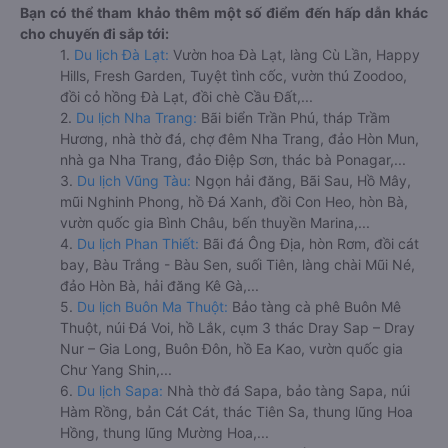
Bạn có thể tham khảo thêm một số điểm đến hấp dẫn khác
cho chuyến đi sắp tới:
1.
Du lịch Đà Lạt:
Vườn hoa Đà Lạt, làng Cù Lần, Happy
Hills, Fresh Garden, Tuyệt tình cốc, vườn thú Zoodoo,
đồi cỏ hồng Đà Lạt, đồi chè Cầu Đất,...
2.
Du lịch Nha Trang:
Bãi biển Trần Phú, tháp Trầm
Hương, nhà thờ đá, chợ đêm Nha Trang, đảo Hòn Mun,
nhà ga Nha Trang, đảo Điệp Sơn, thác bà Ponagar,...
3.
Du lịch Vũng Tàu:
Ngọn hải đăng, Bãi Sau, Hồ Mây,
mũi Nghinh Phong, hồ Đá Xanh, đồi Con Heo, hòn Bà,
vườn quốc gia Bình Châu, bến thuyền Marina,...
4.
Du lịch Phan Thiết:
Bãi đá Ông Địa, hòn Rơm, đồi cát
bay, Bàu Trắng - Bàu Sen, suối Tiên, làng chài Mũi Né,
đảo Hòn Bà, hải đăng Kê Gà,...
5.
Du lịch Buôn Ma Thuột:
Bảo tàng cà phê Buôn Mê
Thuột, núi Đá Voi, hồ Lắk, cụm 3 thác Dray Sap – Dray
Nur – Gia Long, Buôn Đôn, hồ Ea Kao, vườn quốc gia
Chư Yang Shin,...
6.
Du lịch Sapa:
Nhà thờ đá Sapa, bảo tàng Sapa, núi
Hàm Rồng, bản Cát Cát, thác Tiên Sa, thung lũng Hoa
Hồng, thung lũng Mường Hoa,...