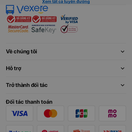
Xem tất cả tuyến đường
keyboard_arrow_down
Về chúng tôi
keyboard_arrow_down
Hỗ trợ
keyboard_arrow_down
Trở thành đối tác
Đối tác thanh toán