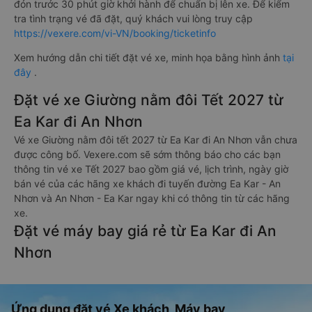
đón trước 30 phút giờ khởi hành để chuẩn bị lên xe. Để kiểm
tra tình trạng vé đã đặt, quý khách vui lòng truy cập
https://vexere.com/vi-VN/booking/ticketinfo
Xem hướng dẫn chi tiết đặt vé xe, minh họa bằng hình ảnh
tại
đây
.
Đặt vé xe Giường nằm đôi Tết 2027 từ
Ea Kar đi An Nhơn
Vé xe Giường nằm đôi tết 2027 từ Ea Kar đi An Nhơn vẫn chưa
được công bố. Vexere.com sẽ sớm thông báo cho các bạn
thông tin vé xe Tết 2027 bao gồm giá vé, lịch trình, ngày giờ
bán vé của các hãng xe khách đi tuyến đường Ea Kar - An
Nhơn và An Nhơn - Ea Kar ngay khi có thông tin từ các hãng
xe.
Đặt vé máy bay giá rẻ từ Ea Kar đi An
Nhơn
Ứng dụng đặt vé Xe khách, Máy bay,