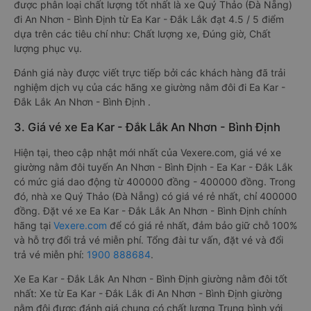
được phân loại chất lượng tốt nhất là xe Quý Thảo (Đà Nẵng)
đi An Nhơn - Bình Định từ Ea Kar - Đắk Lắk đạt 4.5 / 5 điểm
dựa trên các tiêu chí như: Chất lượng xe, Đúng giờ, Chất
lượng phục vụ.
Đánh giá này được viết trực tiếp bởi các khách hàng đã trải
nghiệm dịch vụ của các hãng xe giường nằm đôi đi Ea Kar -
Đắk Lắk An Nhơn - Bình Định .
3. Giá vé xe Ea Kar - Đắk Lắk An Nhơn - Bình Định
Hiện tại, theo cập nhật mới nhất của Vexere.com, giá vé xe
giường nằm đôi tuyến An Nhơn - Bình Định - Ea Kar - Đắk Lắk
có mức giá dao động từ 400000 đồng - 400000 đồng. Trong
đó, nhà xe Quý Thảo (Đà Nẵng) có giá vé rẻ nhất, chỉ 400000
đồng. Đặt vé xe Ea Kar - Đắk Lắk An Nhơn - Bình Định chính
hãng tại
Vexere.com
để có giá rẻ nhất, đảm bảo giữ chỗ 100%
và hỗ trợ đổi trả vé miễn phí. Tổng đài tư vấn, đặt vé và đổi
trả vé miễn phí:
1900 888684
.
Xe Ea Kar - Đắk Lắk An Nhơn - Bình Định giường nằm đôi tốt
nhất: Xe từ Ea Kar - Đắk Lắk đi An Nhơn - Bình Định giường
nằm đôi được đánh giá chung có chất lượng Trung bình với