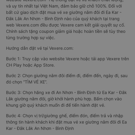
và uy tín nhất tại Việt Nam, đảm bảo giữ chỗ 100%. Đối với
bất cứ giao dịch đặt mua vé xe giường nằm đôi đi Ea Kar -
Đắk Lắk An Nhơn - Bình Định nào của quý khách tại trang
web Vexere.com đều được Vexere cam kết giải quyết sự cố.
Chính sách tặng coupon giảm giá hoặc hoàn tiền sẽ tùy theo
từng trường hợp sự việc.
Hướng dẫn đặt vé tại Vexere.com:
Bước 1: Truy cập vào website Vexere hoặc tải app Vexere trên
CH Play hoặc App Store.
Bước 2: Chọn giường nằm đôi điểm đi, điểm đến, ngày đi, sau
đó chọn “TÌM VÉ XE”.
Bước 3: Chọn hãng xe đi An Nhơn - Bình Định từ Ea Kar - Đắk
Lắk giường nằm đôi, giờ khởi hành phù hợp. Bấm chọn vào
khung giờ quý khách muốn đi để tiến hành đặt vé.
Bước 4: Chọn vị trí/giường ghế, điểm đón, điểm trả và nhập
thông tin hành khách khi đặt mua vé xe giường nằm đôi đi Ea
Kar - Đắk Lắk An Nhơn - Bình Định