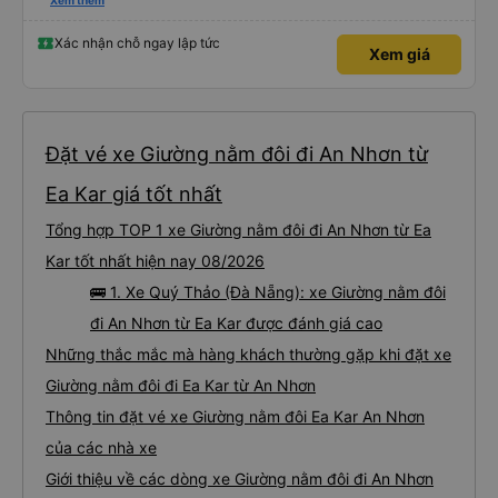
những bình luận khen vất vả nên tôi đã rất lo lắng. Đó là một sự lo lắng vô
Xem thêm
ích. Rất thoải mái và thoải mái. Bên trong xe buýt sạch sẽ, tài xế rất thân
thiện. Gối và chăn nệm cũng sạch và thơm nữa. Mình đề cử bài này. 제 리뷰
를 보시게 되는 한국분들께 정보를 드리자면 저는 다낭에서 꾸이년가는 버스를 탔습
Xác nhận chỗ ngay lập tức
Xem giá
니다. 같은 회사라도 버스마다 퀄리티가 다른지는 모르겠는데, 제가 탄 버스는 쾌적
하고 좋았어요. 자리 넓찍하고 베개 이불 깨끗합니다. 뭐 경적소리야 베트남에서는
익숙해져야 하는 문화일거같구요. 기사님 친절하시구요, 버스 안에서 담배 안피시구
요. 다른 승객들도 버스안에서 담배피는 사람 없어요 휴게소에 들렀다 갈때도 저 있
는지 없는지 체크해보고 출발하시네요. 다만 키173 기준 다리를 쭉 펴지는 못해요.
뭐 전 새우자세가 편해서 불만은 없었습니다 : )
Đặt vé xe Giường nằm đôi đi An Nhơn từ
Ea Kar giá tốt nhất
Tổng hợp TOP 1 xe Giường nằm đôi đi An Nhơn từ Ea
Kar tốt nhất hiện nay 08/2026
🚌 1. Xe Quý Thảo (Đà Nẵng): xe Giường nằm đôi
đi An Nhơn từ Ea Kar được đánh giá cao
Những thắc mắc mà hàng khách thường gặp khi đặt xe
Giường nằm đôi đi Ea Kar từ An Nhơn
Thông tin đặt vé xe Giường nằm đôi Ea Kar An Nhơn
của các nhà xe
Giới thiệu về các dòng xe Giường nằm đôi đi An Nhơn