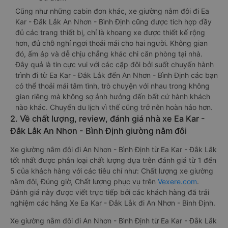
Cũng như những cabin đơn khác, xe giường nằm đôi đi Ea
Kar - Đắk Lắk An Nhơn - Bình Định cũng được tích hợp đầy
đủ các trang thiết bị, chỉ là khoang xe được thiết kế rộng
hơn, đủ chỗ nghỉ ngơi thoải mái cho hai người. Không gian
đó, ấm áp và dễ chịu chẳng khác chi căn phòng tại nhà.
Đây quả là tin cực vui với các cặp đôi bởi suốt chuyến hành
trình đi từ Ea Kar - Đắk Lắk đến An Nhơn - Bình Định các bạn
có thể thoải mái tâm tình, trò chuyện với nhau trong không
gian riêng mà không sợ ảnh hưởng đến bất cứ hành khách
nào khác. Chuyến du lịch vì thế cũng trở nên hoàn hảo hơn.
2. Về chất lượng, review, đánh giá nhà xe Ea Kar -
Đắk Lắk An Nhơn - Bình Định giường nằm đôi
Xe giường nằm đôi đi An Nhơn - Bình Định từ Ea Kar - Đắk Lắk
tốt nhất được phân loại chất lượng dựa trên đánh giá từ 1 đến
5 của khách hàng với các tiêu chí như: Chất lượng xe giường
nằm đôi, Đúng giờ, Chất lượng phục vụ trên
Vexere.com
.
Đánh giá này được viết trực tiếp bởi các khách hàng đã trải
nghiệm các hãng Xe Ea Kar - Đắk Lắk đi An Nhơn - Bình Định.
Xe giường nằm đôi đi An Nhơn - Bình Định từ Ea Kar - Đắk Lắk