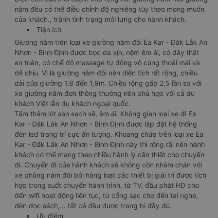
nằm đều có thể điều chỉnh độ nghiêng tùy theo mong muốn
của khách., tránh tình trạng mỏi lưng cho hành khách.
Tiện ích
Giường nằm trên loại xe giường nằm đôi Ea Kar - Đắk Lắk An
Nhơn - Bình Định được bọc da xịn, nệm êm ái, có dây thắt
an toàn, có chế độ massage tự động vô cùng thoải mái và
dễ chịu. Vì là giường nằm đôi nên diện tích rất rộng, chiều
dài của giường 1,8 đến 1,9m. Chiều rộng gấp 2,5 lần so với
xe giường nằm đơn thông thường nên phù hợp với cả du
khách Việt lẫn du khách ngoại quốc.
Tấm thảm lót sàn sạch sẽ, êm ái. Không gian loại xe đi Ea
Kar - Đắk Lắk An Nhơn - Bình Định được lắp đặt hệ thống
đèn led trang trí cực ấn tượng. Khoang chứa trên loại xe Ea
Kar - Đắk Lắk An Nhơn - Bình Định này thì rộng rãi nên hành
khách có thể mang theo nhiều hành lý cần thiết cho chuyến
đi. Chuyến đi của hành khách sẽ không còn nhàm chán với
xe phòng nằm đôi bởi hàng loạt các thiết bị giải trí được tích
hợp trong suốt chuyến hành trình, từ TV, đầu phát HD cho
đến wifi hoạt động liên tục, từ cổng sạc cho đến tai nghe,
đèn đọc sách,… tất cả đều được trang bị đầy đủ.
Ưu điểm