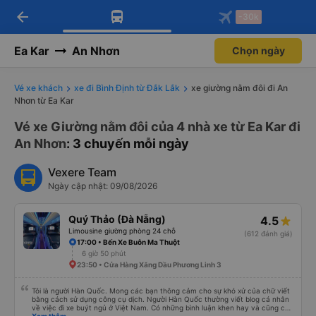
arrow_back
Tải app Vexere ngay!
Tải app Vexere
-30k
Mở app
Mở app
Nhận ưu đãi thành viên độc
-30k/ghế khi đặt vé máy bay qua
quyền
app
Ea Kar
An Nhơn
Chọn ngày
Vé xe khách
xe đi Bình Định từ Đắk Lắk
xe giường nằm đôi đi An
Nhơn từ Ea Kar
Vé xe Giường nằm đôi của 4 nhà xe từ Ea Kar đi
An Nhơn
: 3 chuyến mỗi ngày
Vexere Team
Ngày cập nhật: 09/08/2026
Quý Thảo (Đà Nẵng)
4.5
Limousine giường phòng 24 chỗ
(612 đánh giá)
17:00 • Bến Xe Buôn Ma Thuột
6 giờ 50 phút
23:50 • Cửa Hàng Xăng Dầu Phương Linh 3
Tôi là người Hàn Quốc. Mong các bạn thông cảm cho sự khó xử của chữ viết
bằng cách sử dụng công cụ dịch. Người Hàn Quốc thường viết blog cá nhân
về việc đi xe buýt ngủ ở Việt Nam. Có những bình luận khen hay và cũng có