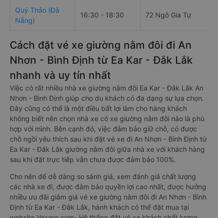
Quý Thảo (Đà
16:30 - 18:30
72 Ngô Gia Tự
C
Nẵng)
Cách đặt vé xe giường nằm đôi đi An
Nhơn - Bình Định từ Ea Kar - Đắk Lắk
nhanh và uy tín nhất
Việc có rất nhiều nhà xe giường nằm đôi Ea Kar - Đắk Lắk An
Nhơn - Bình Định giúp cho du khách có đa dạng sự lựa chọn.
Đây cũng có thể là một điều bất lợi làm cho hàng khách
không biết nên chọn nhà xe có xe giường nằm đôi nào là phù
hợp với mình. Bên cạnh đó, việc đảm bảo giữ chỗ, có được
chỗ ngồi yêu thích sau khi đặt vé xe đi An Nhơn - Bình Định từ
Ea Kar - Đắk Lắk giường nằm đôi giữa nhà xe với khách hàng
sau khi đặt trực tiếp vẫn chưa được đảm bảo 100%.
Cho nên để dễ dàng so sánh giá, xem đánh giá chất lượng
các nhà xe đi, được đảm bảo quyền lợi cao nhất, được hưởng
nhiều ưu đãi giảm giá vé xe giường nằm đôi đi An Nhơn - Bình
Định từ Ea Kar - Đắk Lắk, hành khách có thể đặt mua tại
website Vexere.com- Hệ thống đặt vé xe khách chất lượng,