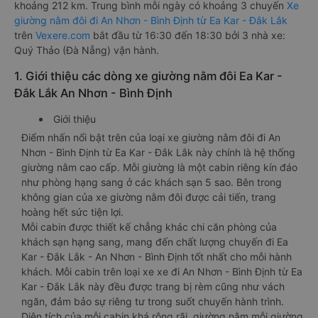
khoảng 212 km. Trung bình mỗi ngày có khoảng 3 chuyến
Xe
giường nằm đôi đi An Nhơn - Bình Định từ Ea Kar - Đắk Lắk
trên
Vexere.com
bắt đầu từ 16:30 đến 18:30 bởi 3 nhà xe:
Quý Thảo (Đà Nẵng) vận hành.
1. Giới thiệu các dòng xe giường nằm đôi Ea Kar -
Đắk Lắk An Nhơn - Bình Định
Giới thiệu
Điểm nhấn nổi bật trên của loại xe giường nằm đôi đi An
Nhơn - Bình Định từ Ea Kar - Đắk Lắk này chính là hệ thống
giường nằm cao cấp. Mỗi giường là một cabin riêng kín đáo
như phòng hạng sang ở các khách sạn 5 sao. Bên trong
không gian của xe giường nằm đôi được cải tiến, trang
hoàng hết sức tiện lợi.
Mỗi cabin được thiết kế chẳng khác chi căn phòng của
khách sạn hạng sang, mang đến chất lượng chuyến đi Ea
Kar - Đắk Lắk - An Nhơn - Bình Định tốt nhất cho mỗi hành
khách. Mỗi cabin trên loại xe xe đi An Nhơn - Bình Định từ Ea
Kar - Đắk Lắk này đều được trang bị rèm cũng như vách
ngăn, đảm bảo sự riêng tư trong suốt chuyến hành trình.
Diện tích của mỗi cabin khá rộng rãi, giường nằm mỗi giường