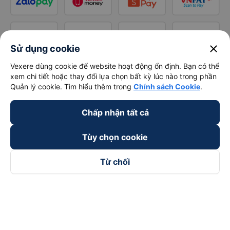
close
Sử dụng cookie
Vexere dùng cookie để website hoạt động ổn định. Bạn có thể
xem chi tiết hoặc thay đổi lựa chọn bất kỳ lúc nào trong phần
Quản lý cookie. Tìm hiểu thêm trong
Chính sách Cookie
.
Chấp nhận tất cả
Tùy chọn cookie
Từ chối
Theo dõi chúng tôi trên
Facebook
Tiktok
Youtube
Công ty TNHH Thương Mại Dịch Vụ Vexere