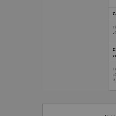
C
Tr
v
C
x
Tr
s
l