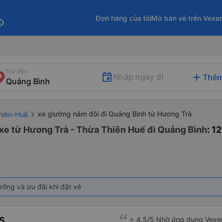
Đơn hàng của tôi
Mở bán vé trên Vexe
fo
Nơi đến
add
Nhập ngày đi
Thêm
xe giường nằm đôi đi Quảng Bình từ Hương Trà
hiên-Huế
xe từ Hương Trà - Thừa Thiên Huế đi Quảng Bình
: 1
rống và ưu đãi khi đặt vé
S
⭐ 4.5/5 Nhờ ứng dụng Vexer