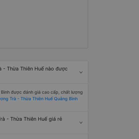
, Nhiệt tình, mình đánh giá 4,5
K Busline và hãng sẽ ngày phát
 tiện lợi hơn cho hành khách.
à - Thừa Thiên Huế nào được
Bình được đánh giá cao cấp, chất lượng
ơng Trà - Thừa Thiên Huế Quảng Bình
à - Thừa Thiên Huế giá rẻ