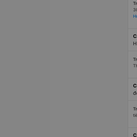
Tr
3
H
C
H
Tr
T
C
đ
Tr
t
C