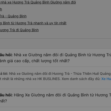
ký. Nhân viên chuyên nghiệp
iá nhà xe Hương Trà Quảng Bình Giường nằm đôi
sao cho cả app Vexere và H
nh
triển để mang lại trải nghiệm
Trà - Quảng Bình
 Bình từ Hương Trà nhanh và uy tín nhất
Hương Trà đi Quảng Bình
âu hỏi:
Nhà xe Giường nằm đôi đi Quảng Bình từ Hương Tr
ánh giá cao cấp, chất lượng tốt nhất?
ả lời:
Nhà xe Giường nằm đôi đi Hương Trà - Thừa Thiên Huế Quảng 
ốt nhất là những nhà xe HK BUSLINES. Xem danh sách đầy đủ:
Xe Hư
âu hỏi:
Hãng Xe Giường nằm đôi đi Quảng Bình từ Hương Tr
hất?