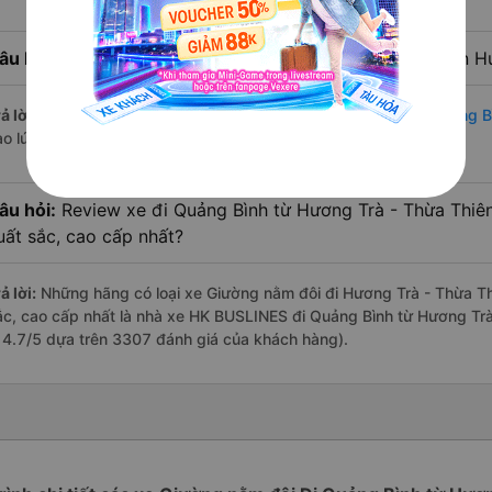
âu hỏi:
Nhà xe đi Quảng Bình từ Hương Trà - Thừa Thiên Hu
ả lời:
Chuyến
Giường nằm đôi Hương Trà - Thừa Thiên Huế Quảng B
ào lúc 22:35 là của nhà xe HK BUSLINES.
âu hỏi:
Review xe đi Quảng Bình từ Hương Trà - Thừa Thiên
uất sắc, cao cấp nhất?
ả lời:
Những hãng có loại xe Giường nằm đôi đi Hương Trà - Thừa Th
ắc, cao cấp nhất là nhà xe HK BUSLINES đi Quảng Bình từ Hương Trà
à 4.7/5 dựa trên 3307 đánh giá của khách hàng).