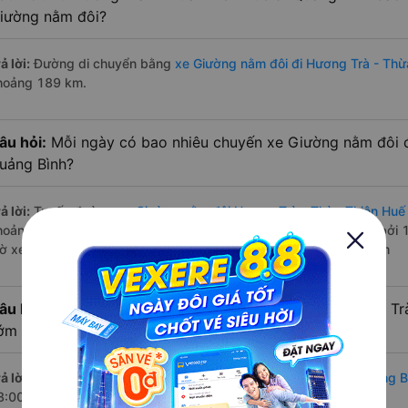
iường nằm đôi?
ả lời:
Đường di chuyển bằng
xe Giường nằm đôi đi Hương Trà - Thừ
hoảng 189 km.
âu hỏi:
Mỗi ngày có bao nhiêu chuyến xe Giường nằm đôi đ
uảng Bình?
ả lời:
Tuyến đường
xe Giường nằm đôi Hương Trà - Thừa Thiên Huế
hoảng 12 chuyến trên
Vexere.com
bắt đầu từ 18:00 đến 22:35 bởi 
iờ xe chạy có đầy đủ cả ban ngày, buổi trưa, buổi chiều, ban đêm
âu hỏi:
Nhà xe Giường nằm đôi đi Quảng Bình từ Hương Trà
ớm nhất?
ả lời:
Chuyến
Giường nằm đôi Hương Trà - Thừa Thiên Huế Quảng B
8:00 là của nhà xe HK BUSLINES.