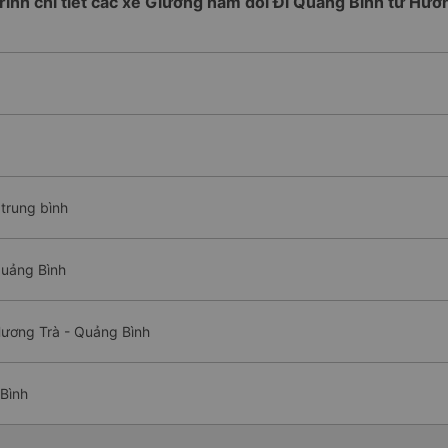
trình chi tiết các xe Giường nằm đôi Đi Quảng Bình từ Hươ
trung bình
Quảng Bình
Hương Trà - Quảng Bình
Bình