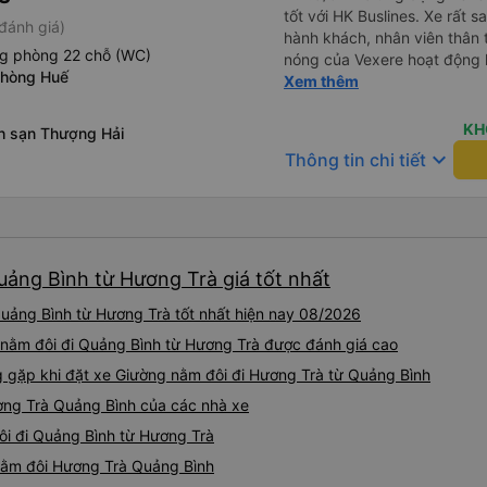
tốt với HK Buslines. Xe rất s
đánh giá)
hành khách, nhân viên thân 
ng phòng 22 chỗ (WC)
nóng của Vexere hoạt động h
phòng Huế
với khách hàng. Nhược điểm: 
Xem thêm
trên ứng dụng quá nhanh, d
quay lại, điều này có thể dẫ
KH
h sạn Thượng Hải
vì điểm trả khách chỉ ở văn 
keyboard_arrow_down
Thông tin chi tiết
không phải ở nhà tôi :) Ưu đ
đúng giờ. Điểm đón khách ch
ký. Nhân viên chuyên nghiệp
đánh giá 4.5 sao cho cả ứng
Tôi hy vọng ứng dụng và công
uảng Bình từ Hương Trà giá tốt nhất
mang đến nhiều tiện ích hơn
có app Vexere mà mình được
uảng Bình từ Hương Trà tốt nhất hiện nay 08/2026
tô của HK Buslines khá ổn. 
cabin riêng, nhân viên phục
 nằm đôi đi Quảng Bình từ Hương Trà được đánh giá cao
của Vexere làm việc hiệu qu
gặp khi đặt xe Giường nằm đôi đi Hương Trà từ Quảng Bình
hàng. Điểm trừ: -0,5 sao thờ
ơng Trà Quảng Bình của các nhà xe
quá nhanh, chọn dễ dàng bư
sửa, dẫn đến nguy cơ bị mất
ôi đi Quảng Bình từ Hương Trà
hàng, chỉ tại văn phòng đại d
 nằm đôi Hương Trà Quảng Bình
Điểm cộng: Xe xuất bến và 