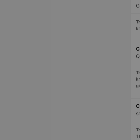
G
Tr
k
C
Q
Tr
k
g
C
s
Tr
1