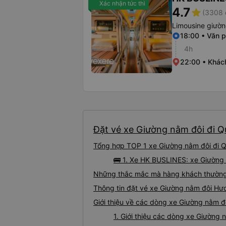
Xác nhận tức thì
4.7
star
(3308 
Limousine giườ
18:00 • Văn 
4h
22:00 • Khác
Đặt vé xe Giường nằm đôi đi Q
Tổng hợp TOP 1 xe Giường nằm đôi đi Q
🚌 1. Xe HK BUSLINES: xe Giường
Những thắc mắc mà hàng khách thường 
Thông tin đặt vé xe Giường nằm đôi Hư
Giới thiệu về các dòng xe Giường nằm đ
1. Giới thiệu các dòng xe Giường