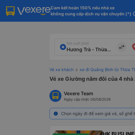
Cam kết hoàn 150% nếu nhà xe

không cung cấp dịch vụ vận chuyển (*)
in
Nơi xuất phát
import_export
Vé xe khách
xe đi Quảng Bình từ Thừa T
Vé xe Giường nằm đôi của 4 nhà 
Vexere Team
Ngày cập nhật: 06/08/2026
Chọn ngày đi để xem giá vé, số ghế t
info
HK BUSLINE