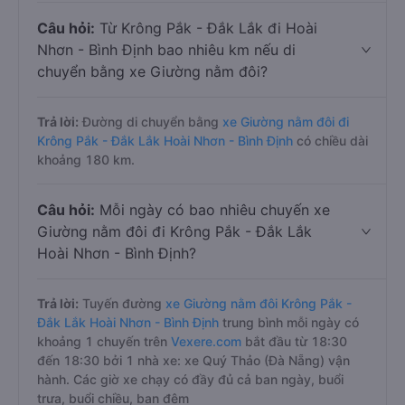
Câu hỏi:
Từ Krông Pắk - Đắk Lắk đi Hoài
Nhơn - Bình Định bao nhiêu km nếu di
chuyển bằng xe Giường nằm đôi?
Trả lời:
Đường di chuyển bằng
xe Giường nằm đôi đi
Krông Pắk - Đắk Lắk Hoài Nhơn - Bình Định
có chiều dài
khoảng 180 km.
Câu hỏi:
Mỗi ngày có bao nhiêu chuyến xe
Giường nằm đôi đi Krông Pắk - Đắk Lắk
Hoài Nhơn - Bình Định?
Trả lời:
Tuyến đường
xe Giường nằm đôi Krông Pắk -
Đắk Lắk Hoài Nhơn - Bình Định
trung bình mỗi ngày có
khoảng 1 chuyến trên
Vexere.com
bắt đầu từ 18:30
đến 18:30 bởi 1 nhà xe: xe Quý Thảo (Đà Nẵng) vận
hành. Các giờ xe chạy có đầy đủ cả ban ngày, buổi
trưa, buổi chiều, ban đêm