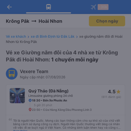
arrow_back
Tải app Vexere ngay!
Tải app Vexere
-30k
Mở app
Mở app
Nhận ưu đãi thành viên độc
-30k/ghế khi đặt vé máy bay qua
quyền
app
Krông Pắk
Hoài Nhơn
Chọn ngày
Vé xe khách
xe đi Bình Định từ Đắk Lắk
xe giường nằm đôi đi Hoài
Nhơn từ Krông Pắk
Vé xe Giường nằm đôi của 4 nhà xe từ Krông
Pắk đi Hoài Nhơn
: 1 chuyến mỗi ngày
Vexere Team
Ngày cập nhật: 07/08/2026
Quý Thảo (Đà Nẵng)
4.5
Limousine giường phòng 24 chỗ
(611 đánh giá)
18:30 • Bến Xe Phước An
5 giờ 20 phút
23:50 • Cửa Hàng Xăng Dầu Phương Linh 3
Tôi là người Hàn Quốc. Mong các bạn thông cảm cho sự khó xử của chữ viết
bằng cách sử dụng công cụ dịch. Người Hàn Quốc thường viết blog cá nhân
về việc đi xe buýt ngủ ở Việt Nam. Có những bình luận khen hay và cũng có