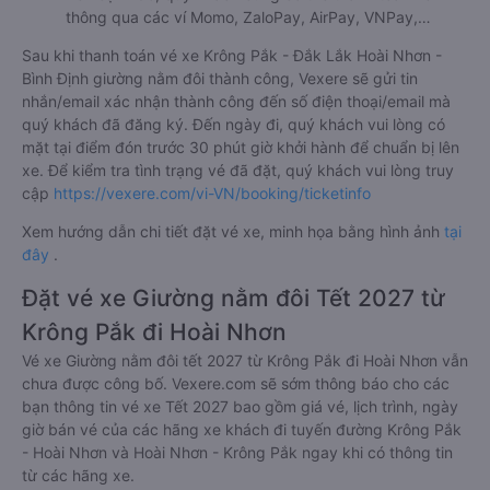
thông qua các ví Momo, ZaloPay, AirPay, VNPay,…
Sau khi thanh toán vé xe Krông Pắk - Đắk Lắk Hoài Nhơn -
Bình Định giường nằm đôi thành công, Vexere sẽ gửi tin
nhắn/email xác nhận thành công đến số điện thoại/email mà
quý khách đã đăng ký. Đến ngày đi, quý khách vui lòng có
mặt tại điểm đón trước 30 phút giờ khởi hành để chuẩn bị lên
xe. Để kiểm tra tình trạng vé đã đặt, quý khách vui lòng truy
cập
https://vexere.com/vi-VN/booking/ticketinfo
Xem hướng dẫn chi tiết đặt vé xe, minh họa bằng hình ảnh
tại
đây
.
Đặt vé xe Giường nằm đôi Tết 2027 từ
Krông Pắk đi Hoài Nhơn
Vé xe Giường nằm đôi tết 2027 từ Krông Pắk đi Hoài Nhơn vẫn
chưa được công bố. Vexere.com sẽ sớm thông báo cho các
bạn thông tin vé xe Tết 2027 bao gồm giá vé, lịch trình, ngày
giờ bán vé của các hãng xe khách đi tuyến đường Krông Pắk
- Hoài Nhơn và Hoài Nhơn - Krông Pắk ngay khi có thông tin
từ các hãng xe.