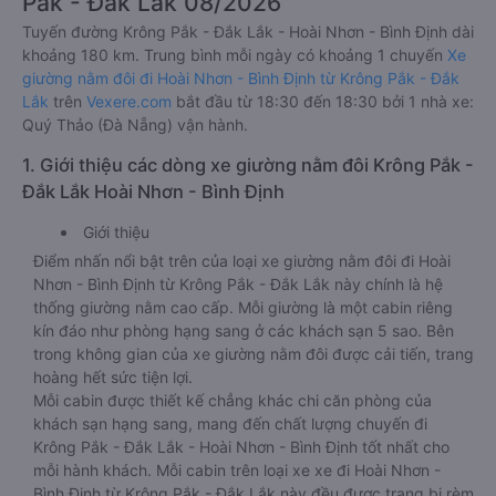
Pắk - Đắk Lắk 08/2026
Tuyến đường Krông Pắk - Đắk Lắk - Hoài Nhơn - Bình Định dài
khoảng 180 km. Trung bình mỗi ngày có khoảng 1 chuyến
Xe
giường nằm đôi đi Hoài Nhơn - Bình Định từ Krông Pắk - Đắk
Lắk
trên
Vexere.com
bắt đầu từ 18:30 đến 18:30 bởi 1 nhà xe:
Quý Thảo (Đà Nẵng) vận hành.
1. Giới thiệu các dòng xe giường nằm đôi Krông Pắk -
Đắk Lắk Hoài Nhơn - Bình Định
Giới thiệu
Điểm nhấn nổi bật trên của loại xe giường nằm đôi đi Hoài
Nhơn - Bình Định từ Krông Pắk - Đắk Lắk này chính là hệ
thống giường nằm cao cấp. Mỗi giường là một cabin riêng
kín đáo như phòng hạng sang ở các khách sạn 5 sao. Bên
trong không gian của xe giường nằm đôi được cải tiến, trang
hoàng hết sức tiện lợi.
Mỗi cabin được thiết kế chẳng khác chi căn phòng của
khách sạn hạng sang, mang đến chất lượng chuyến đi
Krông Pắk - Đắk Lắk - Hoài Nhơn - Bình Định tốt nhất cho
mỗi hành khách. Mỗi cabin trên loại xe xe đi Hoài Nhơn -
Bình Định từ Krông Pắk - Đắk Lắk này đều được trang bị rèm