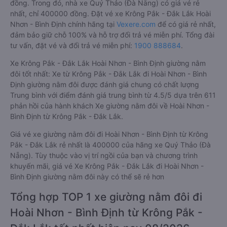
đồng. Trong đó, nhà xe Quý Thảo (Đà Nẵng) có giá vé rẻ
nhất, chỉ 400000 đồng. Đặt vé xe Krông Pắk - Đắk Lắk Hoài
Nhơn - Bình Định chính hãng tại
Vexere.com
để có giá rẻ nhất,
đảm bảo giữ chỗ 100% và hỗ trợ đổi trả vé miễn phí. Tổng đài
tư vấn, đặt vé và đổi trả vé miễn phí:
1900 888684
.
Xe Krông Pắk - Đắk Lắk Hoài Nhơn - Bình Định giường nằm
đôi tốt nhất: Xe từ Krông Pắk - Đắk Lắk đi Hoài Nhơn - Bình
Định giường nằm đôi được đánh giá chung có chất lượng
Trung bình với điểm đánh giá trung bình từ 4.5/5 dựa trên 611
phản hồi của hành khách Xe giường nằm đôi về Hoài Nhơn -
Bình Định từ Krông Pắk - Đắk Lắk.
Giá vé xe giường nằm đôi đi Hoài Nhơn - Bình Định từ Krông
Pắk - Đắk Lắk rẻ nhất là 400000 của hãng xe Quý Thảo (Đà
Nẵng). Tùy thuộc vào vị trí ngồi của bạn và chương trình
khuyến mãi, giá vé Xe Krông Pắk - Đắk Lắk đi Hoài Nhơn -
Bình Định giường nằm đôi này có thể sẽ rẻ hơn
Tổng hợp TOP 1 xe giường nằm đôi đi
Hoài Nhơn - Bình Định từ Krông Pắk -