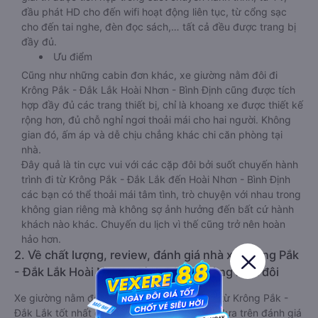
đầu phát HD cho đến wifi hoạt động liên tục, từ cổng sạc
cho đến tai nghe, đèn đọc sách,… tất cả đều được trang bị
đầy đủ.
Ưu điểm
Cũng như những cabin đơn khác, xe giường nằm đôi đi
Krông Pắk - Đắk Lắk Hoài Nhơn - Bình Định cũng được tích
hợp đầy đủ các trang thiết bị, chỉ là khoang xe được thiết kế
rộng hơn, đủ chỗ nghỉ ngơi thoải mái cho hai người. Không
gian đó, ấm áp và dễ chịu chẳng khác chi căn phòng tại
nhà.
Đây quả là tin cực vui với các cặp đôi bởi suốt chuyến hành
trình đi từ Krông Pắk - Đắk Lắk đến Hoài Nhơn - Bình Định
các bạn có thể thoải mái tâm tình, trò chuyện với nhau trong
không gian riêng mà không sợ ảnh hưởng đến bất cứ hành
khách nào khác. Chuyến du lịch vì thế cũng trở nên hoàn
hảo hơn.
2. Về chất lượng, review, đánh giá nhà xe Krông Pắk
- Đắk Lắk Hoài Nhơn - Bình Định giường nằm đôi
Xe giường nằm đôi đi Hoài Nhơn - Bình Định từ Krông Pắk -
Đắk Lắk tốt nhất được phân loại chất lượng dựa trên đánh giá