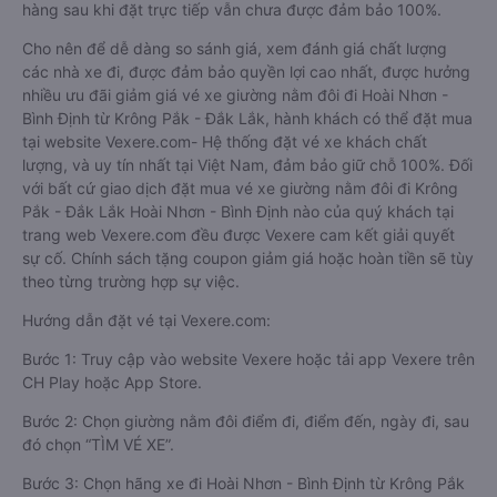
hàng sau khi đặt trực tiếp vẫn chưa được đảm bảo 100%.
Cho nên để dễ dàng so sánh giá, xem đánh giá chất lượng
các nhà xe đi, được đảm bảo quyền lợi cao nhất, được hưởng
nhiều ưu đãi giảm giá vé xe giường nằm đôi đi Hoài Nhơn -
Bình Định từ Krông Pắk - Đắk Lắk, hành khách có thể đặt mua
tại website Vexere.com- Hệ thống đặt vé xe khách chất
lượng, và uy tín nhất tại Việt Nam, đảm bảo giữ chỗ 100%. Đối
với bất cứ giao dịch đặt mua vé xe giường nằm đôi đi Krông
Pắk - Đắk Lắk Hoài Nhơn - Bình Định nào của quý khách tại
trang web Vexere.com đều được Vexere cam kết giải quyết
sự cố. Chính sách tặng coupon giảm giá hoặc hoàn tiền sẽ tùy
theo từng trường hợp sự việc.
Hướng dẫn đặt vé tại Vexere.com:
Bước 1: Truy cập vào website Vexere hoặc tải app Vexere trên
CH Play hoặc App Store.
Bước 2: Chọn giường nằm đôi điểm đi, điểm đến, ngày đi, sau
đó chọn “TÌM VÉ XE”.
Bước 3: Chọn hãng xe đi Hoài Nhơn - Bình Định từ Krông Pắk