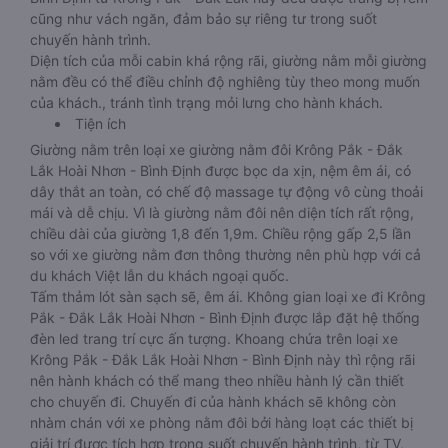
cũng như vách ngăn, đảm bảo sự riêng tư trong suốt
chuyến hành trình.
Diện tích của mỗi cabin khá rộng rãi, giường nằm mỗi giường
nằm đều có thể điều chỉnh độ nghiêng tùy theo mong muốn
của khách., tránh tình trạng mỏi lưng cho hành khách.
Tiện ích
Giường nằm trên loại xe giường nằm đôi Krông Pắk - Đắk
Lắk Hoài Nhơn - Bình Định được bọc da xịn, nệm êm ái, có
dây thắt an toàn, có chế độ massage tự động vô cùng thoải
mái và dễ chịu. Vì là giường nằm đôi nên diện tích rất rộng,
chiều dài của giường 1,8 đến 1,9m. Chiều rộng gấp 2,5 lần
so với xe giường nằm đơn thông thường nên phù hợp với cả
du khách Việt lẫn du khách ngoại quốc.
Tấm thảm lót sàn sạch sẽ, êm ái. Không gian loại xe đi Krông
Pắk - Đắk Lắk Hoài Nhơn - Bình Định được lắp đặt hệ thống
đèn led trang trí cực ấn tượng. Khoang chứa trên loại xe
Krông Pắk - Đắk Lắk Hoài Nhơn - Bình Định này thì rộng rãi
nên hành khách có thể mang theo nhiều hành lý cần thiết
cho chuyến đi. Chuyến đi của hành khách sẽ không còn
nhàm chán với xe phòng nằm đôi bởi hàng loạt các thiết bị
giải trí được tích hợp trong suốt chuyến hành trình, từ TV,