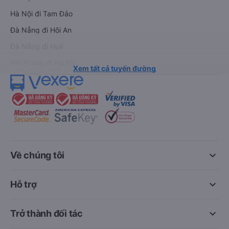
Hà Nội đi Tam Đảo
Đà Nẵng đi Hội An
Đà Nẵng đi Huế
Hải Phòng đi Hà Nội
Xem tất cả tuyến đường
keyboard_arrow_down
Về chúng tôi
keyboard_arrow_down
Hỗ trợ
keyboard_arrow_down
Trở thành đối tác