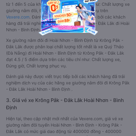
từ 1 đến 5 của khách hàng với các tiêu chí như: Chất lượng xe
giường nằm đôi, Đúng giờ, Chất lượng phục vụ trên
Vexere.com
. Đánh giá này được viết trực tiếp bởi các khách
hàng đã trải nghiệm các hãng Xe Krông Pắk - Đắk Lắk đi Hoài
Nhơn - Bình Định.
Xe giường nằm đôi đi Hoài Nhơn - Bình Định từ Krông Pắk -
Đắk Lắk được phân loại chất lượng tốt nhất là xe Quý Thảo
(Đà Nẵng) đi Hoài Nhơn - Bình Định từ Krông Pắk - Đắk Lắk
đạt 4.5 / 5 điểm dựa trên các tiêu chí như: Chất lượng xe,
Đúng giờ, Chất lượng phục vụ.
Đánh giá này được viết trực tiếp bởi các khách hàng đã trải
nghiệm dịch vụ của các hãng xe giường nằm đôi đi Krông Pắk
- Đắk Lắk Hoài Nhơn - Bình Định .
3. Giá vé xe Krông Pắk - Đắk Lắk Hoài Nhơn - Bình
Định
Hiện tại, theo cập nhật mới nhất của Vexere.com, giá vé xe
giường nằm đôi tuyến Hoài Nhơn - Bình Định - Krông Pắk -
Đắk Lắk có mức giá dao động từ 400000 đồng - 400000