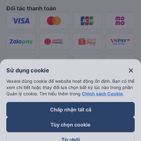
Đối tác thanh toán
close
Sử dụng cookie
Vexere dùng cookie để website hoạt động ổn định. Bạn có thể
xem chi tiết hoặc thay đổi lựa chọn bất kỳ lúc nào trong phần
Quản lý cookie. Tìm hiểu thêm trong
Chính sách Cookie
.
Chấp nhận tất cả
Tùy chọn cookie
Từ chối