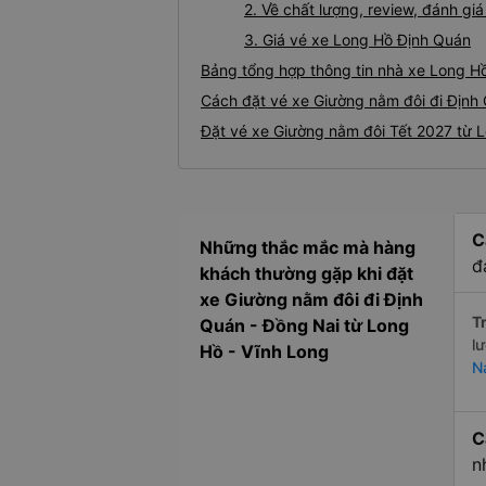
2. Về chất lượng, review, đánh g
3. Giá vé xe Long Hồ Định Quán
Bảng tổng hợp thông tin nhà xe Long H
Cách đặt vé xe Giường nằm đôi đi Định 
Đặt vé xe Giường nằm đôi Tết 2027 từ 
C
Những thắc mắc mà hàng
đ
khách thường gặp khi đặt
xe Giường nằm đôi đi Định
Tr
Quán - Đồng Nai từ Long
l
Hồ - Vĩnh Long
N
C
n