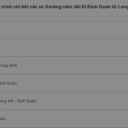
h trình chi tiết các xe Giường nằm đôi Đi Định Quán từ Lon
rung bình
Định Quán
Long Hồ - Định Quán
uán