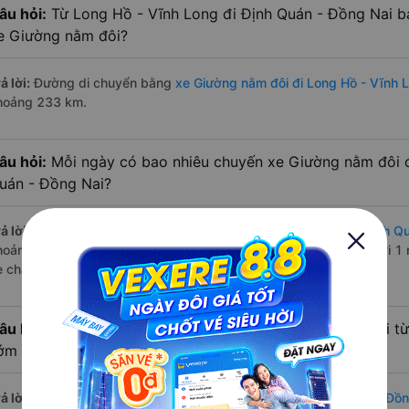
âu hỏi:
Từ Long Hồ - Vĩnh Long đi Định Quán - Đồng Nai b
e Giường nằm đôi?
ả lời:
Đường di chuyển bằng
xe Giường nằm đôi đi Long Hồ - Vĩnh 
hoảng 233 km.
âu hỏi:
Mỗi ngày có bao nhiêu chuyến xe Giường nằm đôi đ
uán - Đồng Nai?
ả lời:
Tuyến đường
xe Giường nằm đôi Long Hồ - Vĩnh Long Định Qu
hoảng 3 chuyến trên
Vexere.com
bắt đầu từ 21:00 đến 23:00 bởi 1 
e chạy có đầy đủ cả ban ngày, buổi trưa, buổi chiều, ban đêm
âu hỏi:
Nhà xe Giường nằm đôi đi Định Quán - Đồng Nai từ
ớm nhất?
ả lời:
Chuyến
Giường nằm đôi Long Hồ - Vĩnh Long Định Quán - Đồn