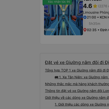
Xác nhận tức thì
4.6
star
(2276 
Limousine Phòng
21:00 • KCN 
5h35m
02:35 • Định
Đặt vé xe Giường nằm đôi đi Đ
Tổng hợp TOP 1 xe Giường nằm đôi đi Đ
🚌 1. Xe Tân Niên: xe Giường nằm
Những thắc mắc mà hàng khách thường 
Thông tin đặt vé xe Giường nằm đôi Lo
Giới thiệu về các dòng xe Giường nằm đ
1. Giới thiệu các dòng xe Giường