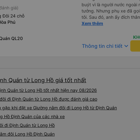
buýt vì là người nước ngoài
đánh giá)
tưởng. Nhưng phụ xe đã gọi
 Đôi 24 chỗ
tôi. Sau đó, anh ấy đích thân
Hòa Phú
tiên đi xe giường nằm với ha
Xem thêm
tôi không chắc chắn khi nào
uống. Tôi rất ngạc nhiên khi
KH
 Quán QL20
Thơ và mọi người xuống xe 
keyboard_arrow_down
Thông tin chi tiết
thức chúng tôi dậy và đảm b
chung, đó là một trải nghiệm
chăn, và đủ chỗ cho 1 người 
ịnh Quán từ Long Hồ giá tốt nhất
ịnh Quán từ Long Hồ tốt nhất hiện nay 08/2026
 đôi đi Định Quán từ Long Hồ được đánh giá cao
gặp khi đặt xe Giường nằm đôi đi Long Hồ từ Định Quán
ng Hồ Định Quán của các nhà xe
ôi đi Định Quán từ Long Hồ
 nằm đôi Long Hồ Định Quán