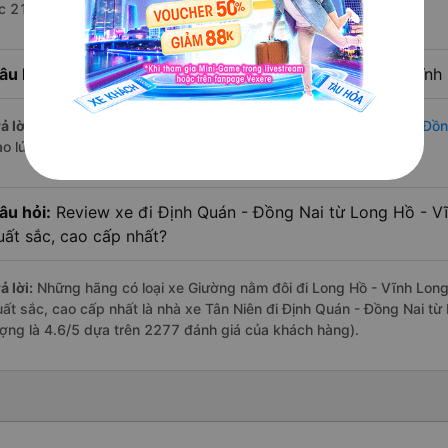
úc 21:00 là của nhà xe Tân Niên.
âu hỏi:
Nhà xe đi Định Quán - Đồng Nai từ Long Hồ - Vĩnh 
ả lời:
Chuyến
Giường nằm đôi Long Hồ - Vĩnh Long Định Quán - Đồn
ào lúc 23:00 là của nhà xe Tân Niên.
âu hỏi:
Review xe đi Định Quán - Đồng Nai từ Long Hồ - Vĩ
uất sắc, cao cấp nhất?
ả lời:
Những hãng có loại xe Giường nằm đôi đi Long Hồ - Vĩnh Long 
uất sắc, cao cấp nhất là nhà xe Tân Niên đi Định Quán - Đồng Nai từ
ượng là 4.6/5 dựa trên 2277 đánh giá của khách hàng).