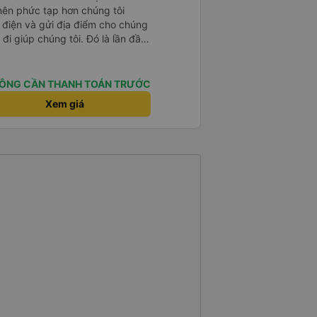
 nên phức tạp hơn chúng tôi
 điện và gửi địa điểm cho chúng
 đi giúp chúng tôi. Đó là lần đầu
i đứa trẻ nhỏ khá thú vị. Chúng
 xe sẽ dừng lại để nghỉ hoặc ăn
 xe dừng lại lúc nửa đêm ở Cần
ÔNG CẦN THANH TOÁN TRƯỚC
ăn. Khi đến điểm dừng, họ đánh
Xem giá
ảo chúng tôi đã sẵn sàng. Nhìn
 tốt. Mỗi giường đều có gối và
lớn và 1 trẻ em nằm thoải mái.