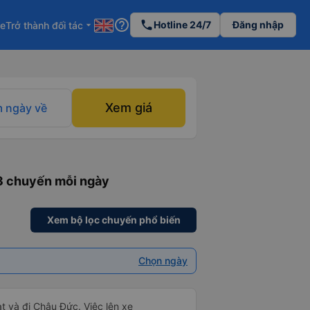
help_outline
phone
Hotline 24/7
Đăng nhập
re
Trở thành đối tác
arrow_drop_down
Xem giá
 ngày về
 3 chuyến mỗi ngày
Xem bộ lọc chuyến phổ biến
Chọn ngày
t và đi Châu Đức. Việc lên xe