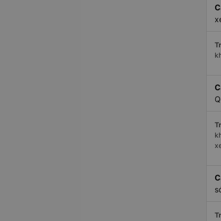
C
x
Tr
k
C
Q
Tr
k
x
C
s
Tr