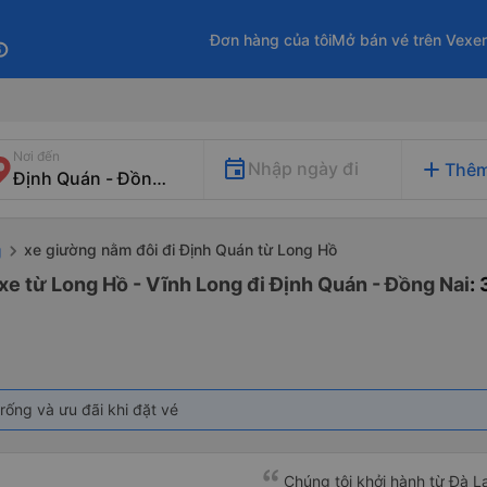
Đơn hàng của tôi
Mở bán vé trên Vexe
fo
Nơi đến
add
Nhập ngày đi
Thêm
xe giường nằm đôi đi Định Quán từ Long Hồ
g
xe từ Long Hồ - Vĩnh Long đi Định Quán - Đồng Nai
:
rống và ưu đãi khi đặt vé
Chúng tôi khởi hành từ Đà Lạ