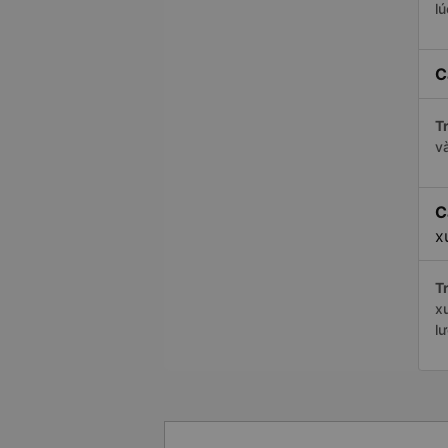
l
C
Tr
v
C
x
Tr
x
l