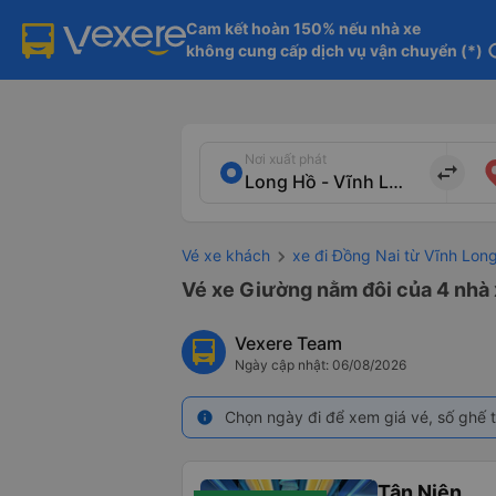
Cam kết hoàn 150% nếu nhà xe

không cung cấp dịch vụ vận chuyển (*)
in
Nơi xuất phát
import_export
Vé xe khách
xe đi Đồng Nai từ Vĩnh Lon
Vé xe Giường nằm đôi của 4 nhà 
Vexere Team
Ngày cập nhật: 06/08/2026
Chọn ngày đi để xem giá vé, số ghế t
info
Tân Niên