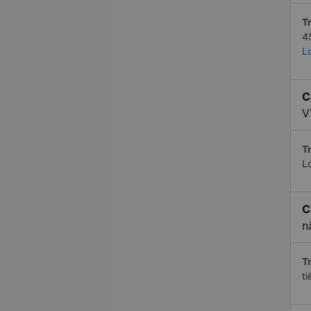
Tr
4
L
C
V
Tr
L
C
n
Tr
t