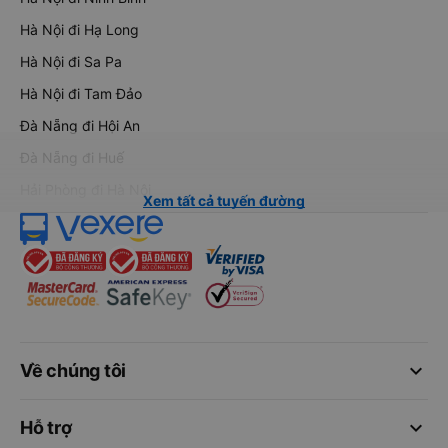
Hà Nội đi Hạ Long
Hà Nội đi Sa Pa
Hà Nội đi Tam Đảo
Đà Nẵng đi Hội An
Đà Nẵng đi Huế
Hải Phòng đi Hà Nội
Xem tất cả tuyến đường
keyboard_arrow_down
Về chúng tôi
keyboard_arrow_down
Hỗ trợ