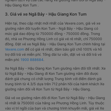
Hậu Giang Kon Tum .
3. Giá vé xe Ngã Bảy - Hậu Giang Kon Tum
Hiện tại, theo cập nhật mới nhất của Vexere.com, giá vé xe
giường nằm đôi tuyến Kon Tum - Ngã Bảy - Hậu Giang có
mức giá dao động từ 750000 đồng - 750000 đồng. Trong
đó, nhà xe Phương Hồng Linh có giá vé rẻ nhất, chỉ 750000
đồng. Đặt vé xe Ngã Bảy - Hậu Giang Kon Tum chính hãng tại
Vexere.com
để có giá rẻ nhất, đảm bảo giữ chỗ 100% và hỗ
trợ đổi trả vé miễn phí. Tổng đài tư vấn, đặt vé và đổi trả vé
miễn phí:
1900 888684
.
Xe Ngã Bảy - Hậu Giang Kon Tum giường nằm đôi tốt nhất: Xe
từ Ngã Bảy - Hậu Giang đi Kon Tum giường nằm đôi được
đánh giá chung có chất lượng Trung bình với điểm đánh giá
trung bình từ 4.3/5 dựa trên 712 phản hồi của hành khách Xe
giường nằm đôi về Kon Tum từ Ngã Bảy - Hậu Giang.
Giá vé xe giường nằm đôi đi Kon Tum từ Ngã Bảy - Hậu Giang
rẻ nhất là 750000 của hãng xe Phương Hồng Linh. Tùy thuộc
vào vị trí ngồi của bạn và chương trình khuyến mãi, giá vé Xe