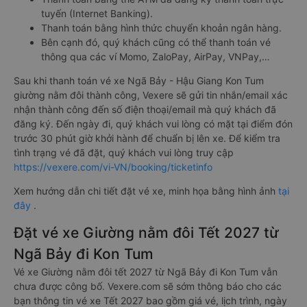
tuyến (Internet Banking).
Thanh toán bằng hình thức chuyển khoản ngân hàng.
Bên cạnh đó, quý khách cũng có thể thanh toán vé
thông qua các ví Momo, ZaloPay, AirPay, VNPay,…
Sau khi thanh toán vé xe Ngã Bảy - Hậu Giang Kon Tum
giường nằm đôi thành công, Vexere sẽ gửi tin nhắn/email xác
nhận thành công đến số điện thoại/email mà quý khách đã
đăng ký. Đến ngày đi, quý khách vui lòng có mặt tại điểm đón
trước 30 phút giờ khởi hành để chuẩn bị lên xe. Để kiểm tra
tình trạng vé đã đặt, quý khách vui lòng truy cập
https://vexere.com/vi-VN/booking/ticketinfo
Xem hướng dẫn chi tiết đặt vé xe, minh họa bằng hình ảnh
tại
đây
.
Đặt vé xe Giường nằm đôi Tết 2027 từ
Ngã Bảy đi Kon Tum
Vé xe Giường nằm đôi tết 2027 từ Ngã Bảy đi Kon Tum vẫn
chưa được công bố. Vexere.com sẽ sớm thông báo cho các
bạn thông tin vé xe Tết 2027 bao gồm giá vé, lịch trình, ngày