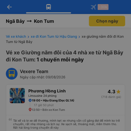
arrow_back
Tải app Vexere ngay!
Tải app Vexere
-30k
Mở app
Mở app
Nhận ưu đãi thành viên độc
-30k/ghế khi đặt vé máy bay qua
quyền
app
Ngã Bảy
Kon Tum
Chọn ngày
Vé xe khách
xe đi Kon Tum từ Hậu Giang
xe giường nằm đôi đi Kon
Tum từ Ngã Bảy
Vé xe Giường nằm đôi của 4 nhà xe từ Ngã Bảy
đi Kon Tum
: 1 chuyến mỗi ngày
Vexere Team
Ngày cập nhật: 09/08/2026
Phương Hồng Linh
4.3
Limousine 24 phòng
(718 đánh giá)
19:00 • Hậu Giang (Dọc QL1A)
17 giờ 50 phút
12:50 • Bến xe Kon Tum
Tài xế và lơ xe dễ thương, mình kẹt xe nhưng vẫn cố gắng đợi để mình ko trễ
chuyến, rất nhẹ nhàng và lịch sự. Xe sạch sẽ, thoáng mát, mền thơm tho.
Rất hài lòng trong chuyến đi này