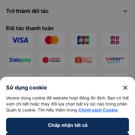
keyboard_arrow_down
Trở thành đối tác
Đối tác thanh toán
close
Sử dụng cookie
Vexere dùng cookie để website hoạt động ổn định. Bạn có thể
xem chi tiết hoặc thay đổi lựa chọn bất kỳ lúc nào trong phần
Quản lý cookie. Tìm hiểu thêm trong
Chính sách Cookie
.
Chấp nhận tất cả