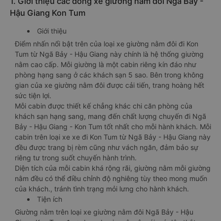
1. Giới thiệu các dòng xe giường nằm đôi Ngã Bảy -
Hậu Giang Kon Tum
Giới thiệu
Điểm nhấn nổi bật trên của loại xe giường nằm đôi đi Kon
Tum từ Ngã Bảy - Hậu Giang này chính là hệ thống giường
nằm cao cấp. Mỗi giường là một cabin riêng kín đáo như
phòng hạng sang ở các khách sạn 5 sao. Bên trong không
gian của xe giường nằm đôi được cải tiến, trang hoàng hết
sức tiện lợi.
Mỗi cabin được thiết kế chẳng khác chi căn phòng của
khách sạn hạng sang, mang đến chất lượng chuyến đi Ngã
Bảy - Hậu Giang - Kon Tum tốt nhất cho mỗi hành khách. Mỗi
cabin trên loại xe xe đi Kon Tum từ Ngã Bảy - Hậu Giang này
đều được trang bị rèm cũng như vách ngăn, đảm bảo sự
riêng tư trong suốt chuyến hành trình.
Diện tích của mỗi cabin khá rộng rãi, giường nằm mỗi giường
nằm đều có thể điều chỉnh độ nghiêng tùy theo mong muốn
của khách., tránh tình trạng mỏi lưng cho hành khách.
Tiện ích
Giường nằm trên loại xe giường nằm đôi Ngã Bảy - Hậu