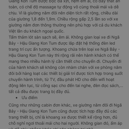
Giang Kon Tum được bọc da xịn, nệm êm ái, có dây thắt an
toàn, có chế độ massage tự động vô cùng thoải mái và dễ
chịu. Vì là giường nằm đôi nên diện tích rất rộng, chiều dài
của giường 1,8 đến 1,9m. Chiều rộng gấp 2,5 lần so với xe
giường nằm đơn thông thường nên phù hợp với cả du khách
Việt lẫn du khách ngoại quốc.
Tấm thảm lót sàn sạch sẽ, êm ái. Không gian loại xe đi Ngã
Bảy - Hậu Giang Kon Tum được lắp đặt hệ thống đèn led
trang trí cực ấn tượng. Khoang chứa trên loại xe Ngã Bảy -
Hậu Giang Kon Tum này thì rộng rãi nên hành khách có thể
mang theo nhiều hành lý cần thiết cho chuyến đi. Chuyến đi
của hành khách sẽ không còn nhàm chán với xe phòng nằm
đôi bởi hàng loạt các thiết bị giải trí được tích hợp trong suốt
chuyến hành trình, từ TV, đầu phát HD cho đến wifi hoạt
động liên tục, từ cổng sạc cho đến tai nghe, đèn đọc sách,…
tất cả đều được trang bị đầy đủ.
Ưu điểm
Cũng như những cabin đơn khác, xe giường nằm đôi đi Ngã
Bảy - Hậu Giang Kon Tum cũng được tích hợp đầy đủ các
trang thiết bị, chỉ là khoang xe được thiết kế rộng hơn, đủ
chỗ nghỉ ngơi thoải mái cho hai người. Không gian đó, ấm áp