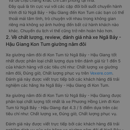
và dễ chịu chẳng khác chi căn phòng tại nhà.
Đây quả là tin cực vui với các cặp đôi bởi suốt chuyến hành
trình đi từ Ngã Bảy - Hậu Giang đến Kon Tum các bạn có thể
thoải mái tâm tình, trò chuyện với nhau trong không gian
riêng mà không sợ ảnh hưởng đến bất cứ hành khách nào
khác. Chuyến du lịch vì thế cũng trở nên hoàn hảo hơn.
2. Về chất lượng, review, đánh giá nhà xe Ngã Bảy -
Hậu Giang Kon Tum giường nằm đôi
Xe giường nằm đôi đi Kon Tum từ Ngã Bảy - Hậu Giang tốt
nhất được phân loại chất lượng dựa trên đánh giá từ 1 đến 5
của khách hàng với các tiêu chí như: Chất lượng xe giường
nằm đôi, Đúng giờ, Chất lượng phục vụ trên
Vexere.com
.
Đánh giá này được viết trực tiếp bởi các khách hàng đã trải
nghiệm các hãng Xe Ngã Bảy - Hậu Giang đi Kon Tum.
Xe giường nằm đôi đi Kon Tum từ Ngã Bảy - Hậu Giang được
phân loại chất lượng tốt nhất là xe Phương Hồng Linh đi Kon
Tum từ Ngã Bảy - Hậu Giang đạt 4.3 / 5 điểm dựa trên các
tiêu chí như: Chất lượng xe, Đúng giờ, Chất lượng phục vụ.
Đánh giá này được viết trực tiếp bởi các khách hàng đã trải
nghiệm dịch vụ của các hãng xe giường nằm đôi đi Ngã Bảy -