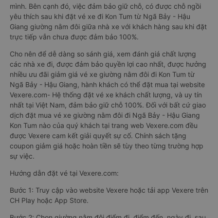
mình. Bên cạnh đó, việc đảm bảo giữ chỗ, có được chỗ ngồi
yêu thích sau khi đặt vé xe đi Kon Tum từ Ngã Bảy - Hậu
Giang giường nằm đôi giữa nhà xe với khách hàng sau khi đặt
trực tiếp vẫn chưa được đảm bảo 100%.
Cho nên để dễ dàng so sánh giá, xem đánh giá chất lượng
các nhà xe đi, được đảm bảo quyền lợi cao nhất, được hưởng
nhiều ưu đãi giảm giá vé xe giường nằm đôi đi Kon Tum từ
Ngã Bảy - Hậu Giang, hành khách có thể đặt mua tại website
Vexere.com- Hệ thống đặt vé xe khách chất lượng, và uy tín
nhất tại Việt Nam, đảm bảo giữ chỗ 100%. Đối với bất cứ giao
dịch đặt mua vé xe giường nằm đôi đi Ngã Bảy - Hậu Giang
Kon Tum nào của quý khách tại trang web Vexere.com đều
được Vexere cam kết giải quyết sự cố. Chính sách tặng
coupon giảm giá hoặc hoàn tiền sẽ tùy theo từng trường hợp
sự việc.
Hướng dẫn đặt vé tại Vexere.com:
Bước 1: Truy cập vào website Vexere hoặc tải app Vexere trên
CH Play hoặc App Store.
Bước 2: Chọn giường nằm đôi điểm đi, điểm đến, ngày đi, sau