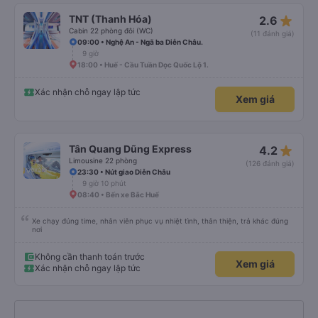
star_rate
TNT (Thanh Hóa)
2.6
Cabin 22 phòng đôi (WC)
(11 đánh giá)
09:00 • Nghệ An - Ngã ba Diễn Châu.
9 giờ
18:00 • Huế - Cầu Tuần Dọc Quốc Lộ 1.
Xác nhận chỗ ngay lập tức
Xem giá
star_rate
Tân Quang Dũng Express
4.2
Limousine 22 phòng
(126 đánh giá)
23:30 • Nút giao Diễn Châu
9 giờ 10 phút
08:40 • Bến xe Bắc Huế
Xe chạy đúng time, nhân viên phục vụ nhiệt tình, thân thiện, trả khác đúng
nơi
Không cần thanh toán trước
Xem giá
Xác nhận chỗ ngay lập tức