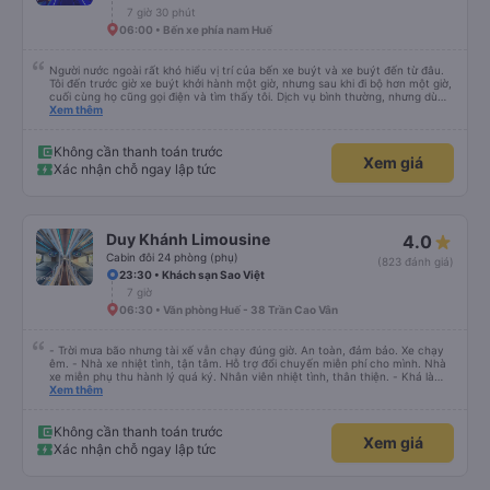
7 giờ 30 phút
06:00 • Bến xe phía nam Huế
Người nước ngoài rất khó hiểu vị trí của bến xe buýt và xe buýt đến từ đâu.
Tôi đến trước giờ xe buýt khởi hành một giờ, nhưng sau khi đi bộ hơn một giờ,
cuối cùng họ cũng gọi điện và tìm thấy tôi. Dịch vụ bình thường, nhưng dù
sao thì tôi ngủ ngon hơn ở khách sạn vì tôi rất thoải mái. Sẽ tuyệt hơn nếu
Xem thêm
tiếng còi xe bớt to hơn. Nhưng tôi thích nó nên tôi cho điểm tối đa. Cảm ơn
bạn rất nhiều.
Không cần thanh toán trước
Xem giá
Xác nhận chỗ ngay lập tức
Duy Khánh Limousine
4.0
Cabin đôi 24 phòng (phụ)
(823 đánh giá)
23:30 • Khách sạn Sao Việt
7 giờ
06:30 • Văn phòng Huế - 38 Trần Cao Vân
- Trời mưa bão nhưng tài xế vẫn chạy đúng giờ. An toàn, đảm bảo. Xe chạy
êm. - Nhà xe nhiệt tình, tận tâm. Hỗ trợ đổi chuyến miễn phí cho mình. Nhà
xe miễn phụ thu hành lý quá ký. Nhân viên nhiệt tình, thân thiện. - Khá là
thích tài xế. Lái xe an toàn. Chu đáo, thân thiện, nhiệt tình. - Xe ngồi thoải
Xem thêm
mái, có massage, có ổ cắm sạc. - Giữa trời mưa bão, mình vẫn kịp giờ
check-in sân bay nên cho 5 sao.
Không cần thanh toán trước
Xem giá
Xác nhận chỗ ngay lập tức