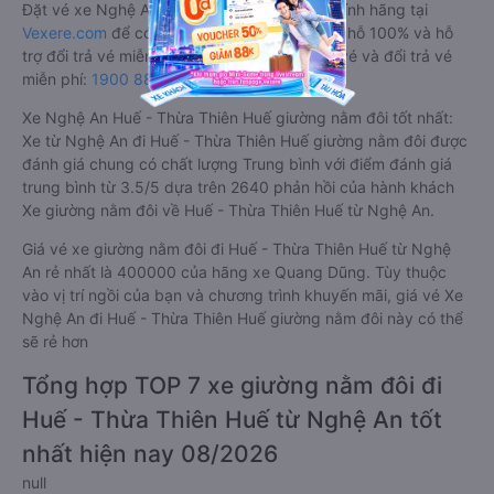
Đặt vé xe Nghệ An Huế - Thừa Thiên Huế chính hãng tại
Vexere.com
để có giá rẻ nhất, đảm bảo giữ chỗ 100% và hỗ
trợ đổi trả vé miễn phí. Tổng đài tư vấn, đặt vé và đổi trả vé
miễn phí:
1900 888684
.
Xe Nghệ An Huế - Thừa Thiên Huế giường nằm đôi tốt nhất:
Xe từ Nghệ An đi Huế - Thừa Thiên Huế giường nằm đôi được
đánh giá chung có chất lượng Trung bình với điểm đánh giá
trung bình từ 3.5/5 dựa trên 2640 phản hồi của hành khách
Xe giường nằm đôi về Huế - Thừa Thiên Huế từ Nghệ An.
Giá vé xe giường nằm đôi đi Huế - Thừa Thiên Huế từ Nghệ
An rẻ nhất là 400000 của hãng xe Quang Dũng. Tùy thuộc
vào vị trí ngồi của bạn và chương trình khuyến mãi, giá vé Xe
Nghệ An đi Huế - Thừa Thiên Huế giường nằm đôi này có thể
sẽ rẻ hơn
Tổng hợp TOP 7 xe giường nằm đôi đi
Huế - Thừa Thiên Huế từ Nghệ An tốt
nhất hiện nay 08/2026
null