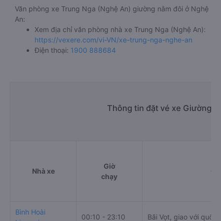
Văn phòng xe Trung Nga (Nghệ An) giường nằm đôi ở Nghệ
An:
Xem địa chỉ văn phòng nhà xe Trung Nga (Nghệ An):
https://vexere.com/vi-VN/xe-trung-nga-nghe-an
Điện thoại:
1900 888684
Thông tin đặt vé xe Giường n
Giờ
Nhà xe
Đi
chạy
Bình Hoài
00:10 - 23:10
Bãi Vọt, giao với quốc 