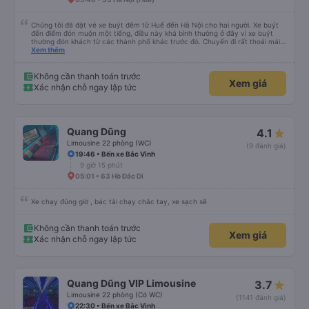
Chúng tôi đã đặt vé xe buýt đêm từ Huế đến Hà Nội cho hai người. Xe buýt
đến điểm đón muộn một tiếng, điều này khá bình thường ở đây vì xe buýt
thường đón khách từ các thành phố khác trước đó. Chuyến đi rất thoải mái,
ghế nằm êm ái, và ngay cả người cao 1,80 m như tôi vẫn ngủ ngon. Sau khi
Xem thêm
đến nơi, chúng tôi quên một chiếc túi nhỏ trên xe, nhưng đã nhận lại được
vào tối hôm đó hoàn toàn nguyên vẹn. Tất nhiên, tốt hơn hết là tránh những
rắc rối như vậy, nhưng thật tốt khi thấy công ty xe buýt quan tâm đến
Không cần thanh toán trước
Xem giá
khách hàng của mình. Chúng tôi chắc chắn sẽ đi xe của họ lần nữa.
Xác nhận chỗ ngay lập tức
Quang Dũng
4.1
Limousine 22 phòng (WC)
(9 đánh giá)
19:46 • Bến xe Bắc Vinh
9 giờ 15 phút
05:01 • 63 Hồ Đắc Di
Xe chạy đúng giờ , bác tài chạy chắc tay, xe sạch sẽ
Không cần thanh toán trước
Xem giá
Xác nhận chỗ ngay lập tức
Quang Dũng VIP Limousine
3.7
Limousine 22 phòng (Có WC)
(1141 đánh giá)
22:30 • Bến xe Bắc Vinh