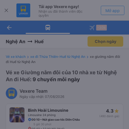
Tải app Vexere ngay!
Mở app
Nhận ưu đãi thành viên độc
quyền
arrow_back
Tải app Vexere
-30k
Mở app
-30k/ghế khi đặt vé máy bay qua
app
Nghệ An
Huế
Chọn ngày
Vé xe khách
xe đi Thừa Thiên-Huế từ Nghệ An
xe giường nằm đôi
đi Huế từ Nghệ An
Vé xe Giường nằm đôi của 10 nhà xe từ Nghệ
An đi Huế
: 9 chuyến mỗi ngày
Vexere Team
Ngày cập nhật: 07/08/2026
Bình Hoài Limousine
4.3
Limousine 24 phòng
(490 đánh giá)
00:10 • Nút giao cao tốc Diễn Châu
5 giờ 30 phút
05:40 • 33 Hà Nội (Huế)