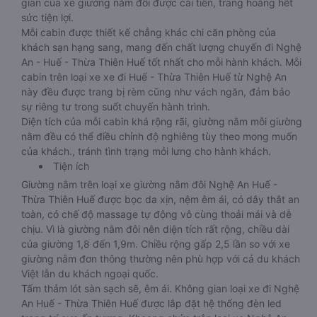
gian của xe giường nằm đôi được cải tiến, trang hoàng hết
sức tiện lợi.
Mỗi cabin được thiết kế chẳng khác chi căn phòng của
khách sạn hạng sang, mang đến chất lượng chuyến đi Nghệ
An - Huế - Thừa Thiên Huế tốt nhất cho mỗi hành khách. Mỗi
cabin trên loại xe xe đi Huế - Thừa Thiên Huế từ Nghệ An
này đều được trang bị rèm cũng như vách ngăn, đảm bảo
sự riêng tư trong suốt chuyến hành trình.
Diện tích của mỗi cabin khá rộng rãi, giường nằm mỗi giường
nằm đều có thể điều chỉnh độ nghiêng tùy theo mong muốn
của khách., tránh tình trạng mỏi lưng cho hành khách.
Tiện ích
Giường nằm trên loại xe giường nằm đôi Nghệ An Huế -
Thừa Thiên Huế được bọc da xịn, nệm êm ái, có dây thắt an
toàn, có chế độ massage tự động vô cùng thoải mái và dễ
chịu. Vì là giường nằm đôi nên diện tích rất rộng, chiều dài
của giường 1,8 đến 1,9m. Chiều rộng gấp 2,5 lần so với xe
giường nằm đơn thông thường nên phù hợp với cả du khách
Việt lẫn du khách ngoại quốc.
Tấm thảm lót sàn sạch sẽ, êm ái. Không gian loại xe đi Nghệ
An Huế - Thừa Thiên Huế được lắp đặt hệ thống đèn led