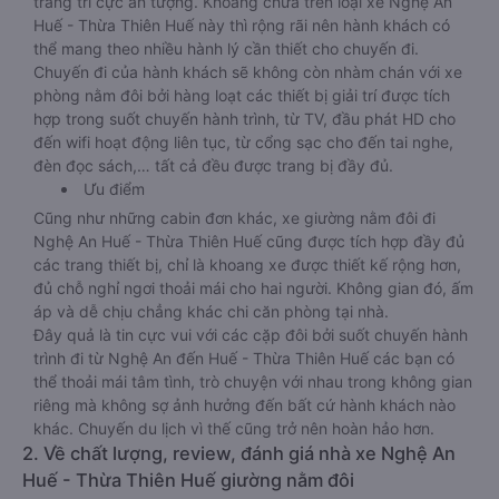
trang trí cực ấn tượng. Khoang chứa trên loại xe Nghệ An
Huế - Thừa Thiên Huế này thì rộng rãi nên hành khách có
thể mang theo nhiều hành lý cần thiết cho chuyến đi.
Chuyến đi của hành khách sẽ không còn nhàm chán với xe
phòng nằm đôi bởi hàng loạt các thiết bị giải trí được tích
hợp trong suốt chuyến hành trình, từ TV, đầu phát HD cho
đến wifi hoạt động liên tục, từ cổng sạc cho đến tai nghe,
đèn đọc sách,… tất cả đều được trang bị đầy đủ.
Ưu điểm
Cũng như những cabin đơn khác, xe giường nằm đôi đi
Nghệ An Huế - Thừa Thiên Huế cũng được tích hợp đầy đủ
các trang thiết bị, chỉ là khoang xe được thiết kế rộng hơn,
đủ chỗ nghỉ ngơi thoải mái cho hai người. Không gian đó, ấm
áp và dễ chịu chẳng khác chi căn phòng tại nhà.
Đây quả là tin cực vui với các cặp đôi bởi suốt chuyến hành
trình đi từ Nghệ An đến Huế - Thừa Thiên Huế các bạn có
thể thoải mái tâm tình, trò chuyện với nhau trong không gian
riêng mà không sợ ảnh hưởng đến bất cứ hành khách nào
khác. Chuyến du lịch vì thế cũng trở nên hoàn hảo hơn.
2. Về chất lượng, review, đánh giá nhà xe Nghệ An
Huế - Thừa Thiên Huế giường nằm đôi