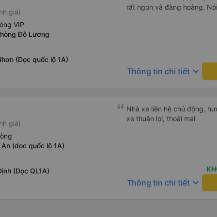
rất ngon và đàng hoàng. Nói 
nh giá)
hòng VIP
phòng Đô Lương
Nhơn (Dọc quốc lộ 1A)
keyboard_arrow_down
Thông tin chi tiết
Nhà xe liên hệ chủ động, hướ
xe thuận lợi, thoải mái
nh giá)
hòng
An (dọc quốc lộ 1A)
KH
Định (Dọc QL1A)
keyboard_arrow_down
Thông tin chi tiết