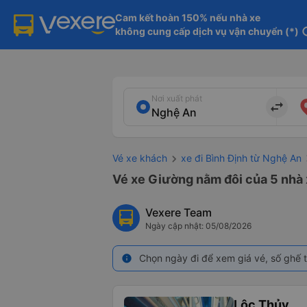
Cam kết hoàn 150% nếu nhà xe

không cung cấp dịch vụ vận chuyển (*)
in
Nơi xuất phát
import_export
Vé xe khách
xe đi Bình Định từ Nghệ An
Vé xe Giường nằm đôi của 5 nhà 
Vexere Team
Ngày cập nhật: 05/08/2026
Chọn ngày đi để xem giá vé, số ghế t
info
Lộc Thủy