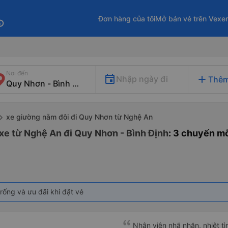
Đơn hàng của tôi
Mở bán vé trên Vexe
fo
Nơi đến
add
Nhập ngày đi
Thêm
xe giường nằm đôi đi Quy Nhơn từ Nghệ An
xe từ Nghệ An đi Quy Nhơn - Bình Định
: 3 chuyến m
rống và ưu đãi khi đặt vé
Nhân viên nhã nhặn, nhiệt tì