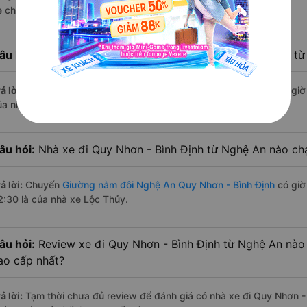
e chạy có đầy đủ cả ban ngày, buổi trưa, buổi chiều, ban đêm
âu hỏi:
Nhà xe Giường nằm đôi đi Quy Nhơn - Bình Định t
ả lời:
Chuyến
Giường nằm đôi Nghệ An Quy Nhơn - Bình Định
có giờ 
ủa nhà xe Lộc Thủy.
âu hỏi:
Nhà xe đi Quy Nhơn - Bình Định từ Nghệ An nào chạ
ả lời:
Chuyến
Giường nằm đôi Nghệ An Quy Nhơn - Bình Định
có giờ 
2:30 là của nhà xe Lộc Thủy.
âu hỏi:
Review xe đi Quy Nhơn - Bình Định từ Nghệ An nào c
ao cấp nhất?
ả lời:
Tạm thời chưa đủ review để đánh giá có nhà xe đi Quy Nhơn -