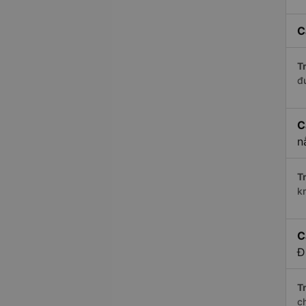
C
Tr
đ
C
n
Tr
k
C
Đ
Tr
c