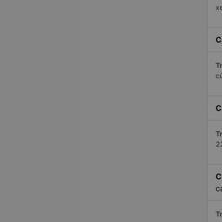
x
C
Tr
c
C
Tr
2
C
c
Tr