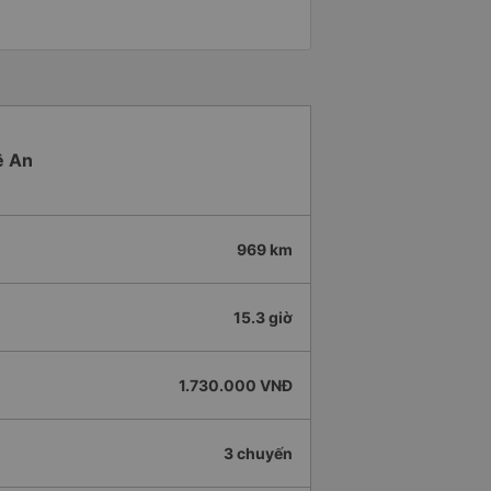
ệ An
969 km
15.3 giờ
1.730.000 VNĐ
3 chuyến