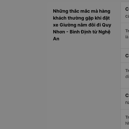
C
Những thắc mắc mà hàng
c
khách thường gặp khi đặt
xe Giường nằm đôi đi Quy
Tr
Nhơn - Bình Định từ Nghệ
l
An
C
Tr
đ
C
n
Tr
N