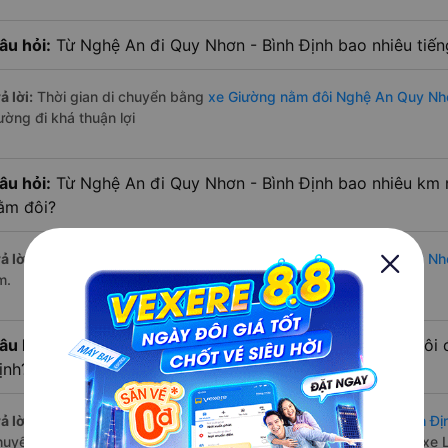
âu hỏi:
Từ Nghệ An đi Quy Nhơn - Bình Định bao nhiêu tiế
ả lời:
Thời gian di chuyển bằng
xe Giường nằm đôi Nghệ An Quy Nhơ
ường đi khá thuận lợi
âu hỏi:
Từ Nghệ An đi Quy Nhơn - Bình Định bao nhiêu km 
ằm đôi?
ả lời:
Đường di chuyển bằng
xe Giường nằm đôi đi Nghệ An Quy Nhơ
m.
âu hỏi:
Mỗi ngày có bao nhiêu chuyến xe Giường nằm đôi 
ịnh?
ả lời:
Tuyến đường
xe Giường nằm đôi Nghệ An Quy Nhơn - Bình Đị
huyến trên
Vexere.com
bắt đầu từ 8:01 đến 22:30 bởi 2 nhà xe: xe 