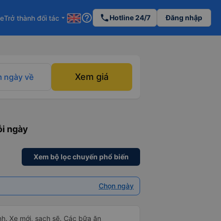
help_outline
phone
Hotline 24/7
Đăng nhập
re
Trở thành đối tác
arrow_drop_down
Xem giá
 ngày về
ỗi ngày
Xem bộ lọc chuyến phổ biến
Chọn ngày
nh. Xe mới, sạch sẽ. Các bữa ăn