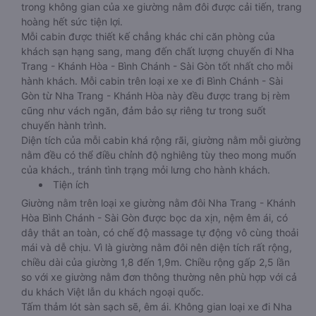
trong không gian của xe giường nằm đôi được cải tiến, trang
hoàng hết sức tiện lợi.
Mỗi cabin được thiết kế chẳng khác chi căn phòng của
khách sạn hạng sang, mang đến chất lượng chuyến đi Nha
Trang - Khánh Hòa - Bình Chánh - Sài Gòn tốt nhất cho mỗi
hành khách. Mỗi cabin trên loại xe xe đi Bình Chánh - Sài
Gòn từ Nha Trang - Khánh Hòa này đều được trang bị rèm
cũng như vách ngăn, đảm bảo sự riêng tư trong suốt
chuyến hành trình.
Diện tích của mỗi cabin khá rộng rãi, giường nằm mỗi giường
nằm đều có thể điều chỉnh độ nghiêng tùy theo mong muốn
của khách., tránh tình trạng mỏi lưng cho hành khách.
Tiện ích
Giường nằm trên loại xe giường nằm đôi Nha Trang - Khánh
Hòa Bình Chánh - Sài Gòn được bọc da xịn, nệm êm ái, có
dây thắt an toàn, có chế độ massage tự động vô cùng thoải
mái và dễ chịu. Vì là giường nằm đôi nên diện tích rất rộng,
chiều dài của giường 1,8 đến 1,9m. Chiều rộng gấp 2,5 lần
so với xe giường nằm đơn thông thường nên phù hợp với cả
du khách Việt lẫn du khách ngoại quốc.
Tấm thảm lót sàn sạch sẽ, êm ái. Không gian loại xe đi Nha