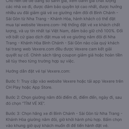
Cho nên để dễ dàng so sánh giá, xem đánh giá chất lượng
các nhà xe đi, được đảm bảo quyền lợi cao nhất, được hưởng
nhiều ưu đãi giảm giá vé xe giường nằm đôi đi Bình Chánh -
Sài Gòn từ Nha Trang - Khánh Hòa, hành khách có thể đặt
mua tại website Vexere.com- Hệ thống đặt vé xe khách chất
lượng, và uy tín nhất tại Việt Nam, đảm bảo giữ chỗ 100%. Đối
với bất cứ giao dịch đặt mua vé xe giường nằm đôi đi Nha
Trang - Khánh Hòa Bình Chánh - Sài Gòn nào của quý khách
tại trang web Vexere.com đều được Vexere cam kết giải
quyết sự cố. Chính sách tặng coupon giảm giá hoặc hoàn tiền
sẽ tùy theo từng trường hợp sự việc.
Hướng dẫn đặt vé tại Vexere.com:
Bước 1: Truy cập vào website Vexere hoặc tải app Vexere trên
CH Play hoặc App Store.
Bước 2: Chọn giường nằm đôi điểm đi, điểm đến, ngày đi, sau
đó chọn “TÌM VÉ XE”.
Bước 3: Chọn hãng xe đi Bình Chánh - Sài Gòn từ Nha Trang -
Khánh Hòa giường nằm đôi, giờ khởi hành phù hợp. Bấm chọn
vào khung giờ quý khách muốn đi để tiến hành đặt vé.