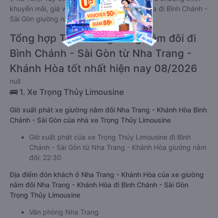
khuyến mãi, giá vé Xe Nha Trang - Khánh Hòa đi Bình Chánh -
Sài Gòn giường nằm đôi này có thể sẽ rẻ hơn
Tổng hợp TOP 4 xe giường nằm đôi đi
Bình Chánh - Sài Gòn từ Nha Trang -
Khánh Hòa tốt nhất hiện nay 08/2026
null
🚌 1. Xe Trọng Thủy Limousine
Giờ xuất phát xe giường nằm đôi Nha Trang - Khánh Hòa Bình
Chánh - Sài Gòn của nhà xe Trọng Thủy Limousine
Giờ xuất phát của xe Trọng Thủy Limousine đi Bình
Chánh - Sài Gòn từ Nha Trang - Khánh Hòa giường nằm
đôi: 22:30
Địa điểm đón khách ở Nha Trang - Khánh Hòa của xe giường
nằm đôi Nha Trang - Khánh Hòa đi Bình Chánh - Sài Gòn
Trọng Thủy Limousine
Văn phòng Nha Trang