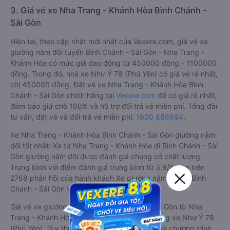
3. Giá vé xe Nha Trang - Khánh Hòa Bình Chánh -
Sài Gòn
Hiện tại, theo cập nhật mới nhất của Vexere.com, giá vé xe
giường nằm đôi tuyến Bình Chánh - Sài Gòn - Nha Trang -
Khánh Hòa có mức giá dao động từ 450000 đồng - 1100000
đồng. Trong đó, nhà xe Như Ý 78 (Phú Yên) có giá vé rẻ nhất,
chỉ 450000 đồng. Đặt vé xe Nha Trang - Khánh Hòa Bình
Chánh - Sài Gòn chính hãng tại
Vexere.com
để có giá rẻ nhất,
đảm bảo giữ chỗ 100% và hỗ trợ đổi trả vé miễn phí. Tổng đài
tư vấn, đặt vé và đổi trả vé miễn phí:
1900 888684
.
Xe Nha Trang - Khánh Hòa Bình Chánh - Sài Gòn giường nằm
đôi tốt nhất: Xe từ Nha Trang - Khánh Hòa đi Bình Chánh - Sài
Gòn giường nằm đôi được đánh giá chung có chất lượng
Trung bình với điểm đánh giá trung bình từ 3.9/5 dựa trên
2768 phản hồi của hành khách Xe giường nằm đôi về Bình
Chánh - Sài Gòn từ Nha Trang - Khánh Hòa.
Giá vé xe giường nằm đôi đi Bình Chánh - Sài Gòn từ Nha
Trang - Khánh Hòa rẻ nhất là 450000 của hãng xe Như Ý 78
(Phú Yên). Tùy thuộc vào vị trí ngồi của bạn và chương trình