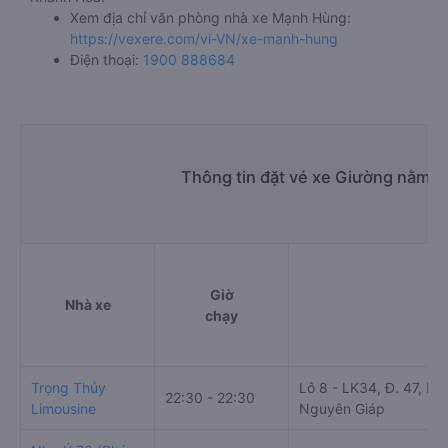
Xem địa chỉ văn phòng nhà xe Mạnh Hùng:
https://vexere.com/vi-VN/xe-manh-hung
Điện thoại:
1900 888684
Thông tin đặt vé xe Giường nằm đ
Giờ
Nhà xe
Đ
chạy
Trọng Thủy
Lô 8 - LK34, Đ. 47, Kh
22:30 - 22:30
Limousine
Nguyên Giáp