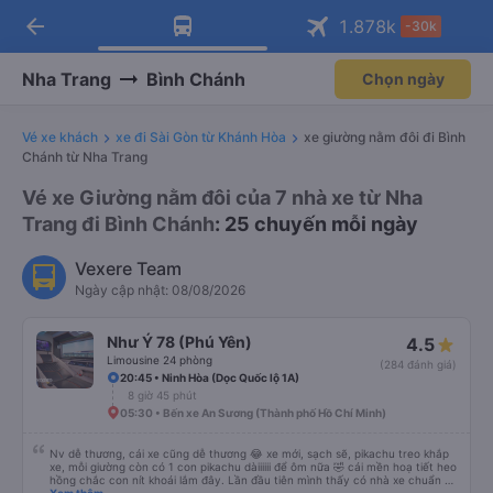
arrow_back
Tải app Vexere ngay!
Tải app Vexere
1.878
k
-30k
Mở app
Mở app
Nhận ưu đãi thành viên độc
-30k/ghế khi đặt vé máy bay qua
quyền
app
Nha Trang
Bình Chánh
Chọn ngày
Vé xe khách
xe đi Sài Gòn từ Khánh Hòa
xe giường nằm đôi đi Bình
Chánh từ Nha Trang
Vé xe Giường nằm đôi của 7 nhà xe từ Nha
Trang đi Bình Chánh
: 25 chuyến mỗi ngày
Vexere Team
Ngày cập nhật: 08/08/2026
Như Ý 78 (Phú Yên)
4.5
Limousine 24 phòng
(284 đánh giá)
20:45 • Ninh Hòa (Dọc Quốc lộ 1A)
8 giờ 45 phút
05:30 • Bến xe An Sương (Thành phố Hồ Chí Minh)
Nv dễ thương, cái xe cũng dễ thương 😂 xe mới, sạch sẽ, pikachu treo khắp
xe, mỗi giường còn có 1 con pikachu dàiiiiii để ôm nữa 🤣 cái mền hoạ tiết heo
hồng chắc con nít khoái lắm đây. Lần đầu tiên mình thấy có nhà xe chuẩn bị