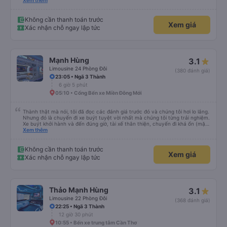
cả bàn chải đánh răng. Có 2 ông bà cụ lên xe còn được nv dẫn tới tận nơi để
Xem thêm
hỗ trợ, nói chung là chu đáo ah.
Không cần thanh toán trước
Xem giá
Xác nhận chỗ ngay lập tức
Mạnh Hùng
3.1
Limousine 24 Phòng Đôi
(380 đánh giá)
23:05 • Ngã 3 Thành
6 giờ 5 phút
05:10 • Cổng Bến xe Miền Đông Mới
Thành thật mà nói, tôi đã đọc các đánh giá trước đó và chúng tôi hơi lo lắng.
Nhưng đó là chuyến đi xe buýt tuyệt vời nhất mà chúng tôi từng trải nghiệm.
Xe buýt khởi hành và đến đúng giờ, tài xế thân thiện, chuyến đi khá ổn (mặc
dù vẫn hơi xóc, nhưng đó là đặc trưng của Việt Nam ^^), và chỗ ngồi thoải
Xem thêm
mái. Chúng tôi thực sự rất hài lòng.
Không cần thanh toán trước
Xem giá
Xác nhận chỗ ngay lập tức
Thảo Mạnh Hùng
3.1
Limousine 22 Phòng Đôi
(368 đánh giá)
22:25 • Ngã 3 Thành
12 giờ 30 phút
10:55 • Bến xe trung tâm Cần Thơ