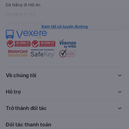
Đà Nẵng đi Hội An
Đà Nẵng đi Huế
Hải Phòng đi Hà Nội
Xem tất cả tuyến đường
keyboard_arrow_down
Về chúng tôi
keyboard_arrow_down
Hỗ trợ
keyboard_arrow_down
Trở thành đối tác
Đối tác thanh toán