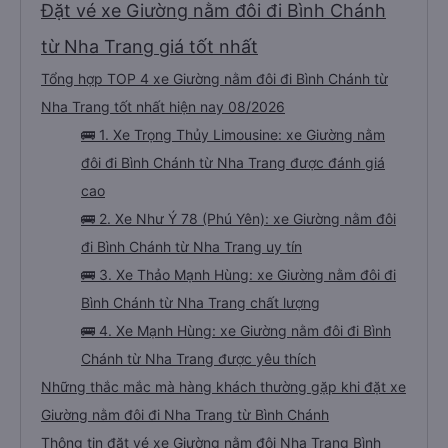
đặn hơn trong tương lai. Nhìn chung, tôi hài lòng và sẽ tiếp tục sử dụng dịch
Đặt vé xe Giường nằm đôi đi Bình Chánh
vụ xe buýt giường nằm của công ty này cho các chuyến công tác, vì đây
vẫn là một trong những lựa chọn xe buýt giường nằm thoải mái nhất trên
tuyến đường này. Tôi thực sự hy vọng rằng trong tương lai các tài xế sẽ
từ Nha Trang giá tốt nhất
dừng xe thường xuyên theo lịch trình, đặc biệt là vì tôi dự định sẽ đi tuyến
đường này một lần nữa vào tuần tới.
Tổng hợp TOP 4 xe Giường nằm đôi đi Bình Chánh từ
Nha Trang tốt nhất hiện nay 08/2026
🚌 1. Xe Trọng Thủy Limousine: xe Giường nằm
đôi đi Bình Chánh từ Nha Trang được đánh giá
cao
🚌 2. Xe Như Ý 78 (Phú Yên): xe Giường nằm đôi
đi Bình Chánh từ Nha Trang uy tín
🚌 3. Xe Thảo Mạnh Hùng: xe Giường nằm đôi đi
Bình Chánh từ Nha Trang chất lượng
🚌 4. Xe Mạnh Hùng: xe Giường nằm đôi đi Bình
Chánh từ Nha Trang được yêu thích
Những thắc mắc mà hàng khách thường gặp khi đặt xe
Giường nằm đôi đi Nha Trang từ Bình Chánh
Thông tin đặt vé xe Giường nằm đôi Nha Trang Bình