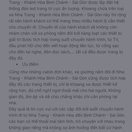
Trang - Khánh Hòa Bình Chánh - Sài Gòn được lắp đặt hệ
thống đèn led trang trí cực ấn tượng. Khoang chứa trên loại
xe Nha Trang - Khánh Hòa Bình Chánh - Sài Gòn này thì rộng
rãi nên hành khách có thể mang theo nhiều hành lý cần thiết
cho chuyến đi. Chuyến đi của hành khách sẽ không còn
nhàm chán với xe phòng nằm đôi bởi hàng loạt các thiết bị
giải trí được tích hợp trong suốt chuyến hành trình, từ TV,
đầu phát HD cho đến wifi hoạt động liên tục, từ cổng sạc
cho đến tai nghe, đèn đọc sách,… tất cả đều được trang bị
đầy đủ.
Ưu điểm
Cũng như những cabin đơn khác, xe giường nằm đôi đi Nha
Trang - Khánh Hòa Bình Chánh - Sài Gòn cũng được tích hợp
đầy đủ các trang thiết bị, chỉ là khoang xe được thiết kế
rộng hơn, đủ chỗ nghỉ ngơi thoải mái cho hai người. Không
gian đó, ấm áp và dễ chịu chẳng khác chi căn phòng tại
nhà.
Đây quả là tin cực vui với các cặp đôi bởi suốt chuyến hành
trình đi từ Nha Trang - Khánh Hòa đến Bình Chánh - Sài Gòn
các bạn có thể thoải mái tâm tình, trò chuyện với nhau trong
không gian riêng mà không sợ ảnh hưởng đến bất cứ hành