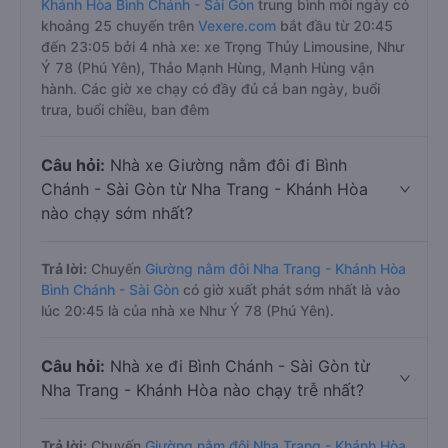
Khánh Hòa Bình Chánh - Sài Gòn
trung bình mỗi ngày có
khoảng 25 chuyến trên
Vexere.com
bắt đầu từ 20:45
đến 23:05 bởi 4 nhà xe: xe Trọng Thủy Limousine, Như
Ý 78 (Phú Yên), Thảo Mạnh Hùng, Mạnh Hùng vận
hành. Các giờ xe chạy có đầy đủ cả ban ngày, buổi
trưa, buổi chiều, ban đêm
Câu hỏi:
Nhà xe Giường nằm đôi đi Bình
Chánh - Sài Gòn từ Nha Trang - Khánh Hòa
nào chạy sớm nhất?
Trả lời:
Chuyến
Giường nằm đôi Nha Trang - Khánh Hòa
Bình Chánh - Sài Gòn
có giờ xuất phát sớm nhất là vào
lúc 20:45 là của nhà xe Như Ý 78 (Phú Yên).
Câu hỏi:
Nhà xe đi Bình Chánh - Sài Gòn từ
Nha Trang - Khánh Hòa nào chạy trễ nhất?
Trả lời:
Chuyến
Giường nằm đôi Nha Trang - Khánh Hòa