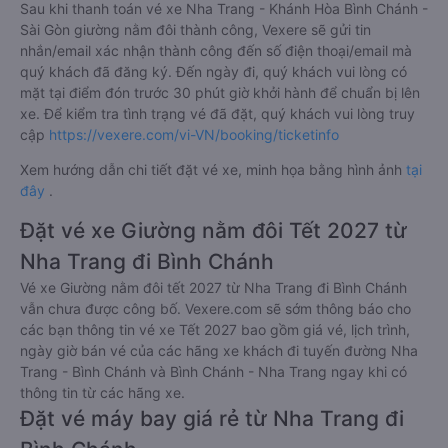
Sau khi thanh toán vé xe Nha Trang - Khánh Hòa Bình Chánh -
Sài Gòn giường nằm đôi thành công, Vexere sẽ gửi tin
nhắn/email xác nhận thành công đến số điện thoại/email mà
quý khách đã đăng ký. Đến ngày đi, quý khách vui lòng có
mặt tại điểm đón trước 30 phút giờ khởi hành để chuẩn bị lên
xe. Để kiểm tra tình trạng vé đã đặt, quý khách vui lòng truy
cập
https://vexere.com/vi-VN/booking/ticketinfo
Xem hướng dẫn chi tiết đặt vé xe, minh họa bằng hình ảnh
tại
đây
.
Đặt vé xe Giường nằm đôi Tết 2027 từ
Nha Trang đi Bình Chánh
Vé xe Giường nằm đôi tết 2027 từ Nha Trang đi Bình Chánh
vẫn chưa được công bố. Vexere.com sẽ sớm thông báo cho
các bạn thông tin vé xe Tết 2027 bao gồm giá vé, lịch trình,
ngày giờ bán vé của các hãng xe khách đi tuyến đường Nha
Trang - Bình Chánh và Bình Chánh - Nha Trang ngay khi có
thông tin từ các hãng xe.
Đặt vé máy bay giá rẻ từ Nha Trang đi