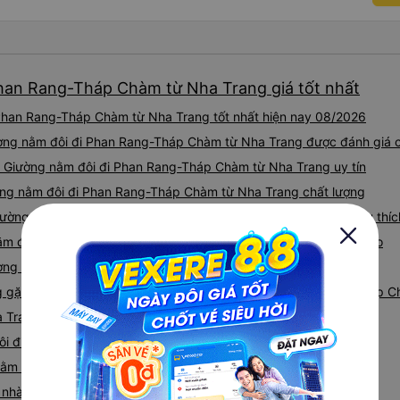
ơn quý anh chị em cty cũng
tiếp nhận. " khách hàng thân
thời sinh viên"
Phan Rang-Tháp Chàm từ Nha Trang giá tốt nhất
Phan Rang-Tháp Chàm từ Nha Trang tốt nhất hiện nay 08/2026
iường nằm đôi đi Phan Rang-Tháp Chàm từ Nha Trang được đánh giá 
e Giường nằm đôi đi Phan Rang-Tháp Chàm từ Nha Trang uy tín
ường nằm đôi đi Phan Rang-Tháp Chàm từ Nha Trang chất lượng
Giường nằm đôi đi Phan Rang-Tháp Chàm từ Nha Trang được yêu thíc
ằm đôi đi Phan Rang-Tháp Chàm từ Nha Trang được đánh giá cao
ờng nằm đôi đi Phan Rang-Tháp Chàm từ Nha Trang uy tín
gặp khi đặt xe Giường nằm đôi đi Nha Trang từ Phan Rang-Tháp 
ha Trang Phan Rang-Tháp Chàm của các nhà xe
đôi đi Phan Rang-Tháp Chàm từ Nha Trang
g nằm đôi Nha Trang Phan Rang-Tháp Chàm
giá nhà xe Nha Trang Phan Rang-Tháp Chàm Giường nằm đôi