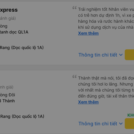
Express
Trải nghiệm tốt Nhân viên vu
có trễ hơn dự định 1h, vì xe
ánh giá)
hàng hóa và rước hành khách
hòng
khi sử dụng dịch vụ của nhà 
Ranh dọc QL1A
thiệu cho người thân sử dụn
Xem thêm
Rang (Dọc quốc lộ 1A)
keyboard_arrow_down
Thông tin chi tiết
Thành thật mà nói, tôi đã đ
chúng tôi hơi lo lắng. Nhưng
nh giá)
vời nhất mà chúng tôi từng t
hòng Đôi
đến đúng giờ, tài xế thân th
3 Thành
vẫn hơi xóc, nhưng đó là đặ
Xem thêm
ngồi thoải mái. Chúng tôi thự
KH
 Rang (Dọc quốc lộ 1A)
keyboard_arrow_down
Thông tin chi tiết