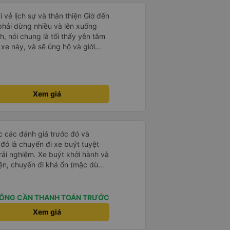
i vẻ lịch sự và thân thiện Giờ đến
 phải dừng nhiều và lên xuống
, nói chung là tối thấy yên tâm
xe này, và sẽ ủng hộ và giới
g dịch vụ của nhà xe này
Xem giá
ọc các đánh giá trước đó và
 đó là chuyến đi xe buýt tuyệt
rải nghiệm. Xe buýt khởi hành và
iện, chuyến đi khá ổn (mặc dù
c trưng của Việt Nam ^^), và chỗ
c sự rất hài lòng.
ÔNG CẦN THANH TOÁN TRƯỚC
Xem giá