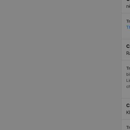
n
Tr
T
C
R
Tr
b
L
c
C
K
Tr