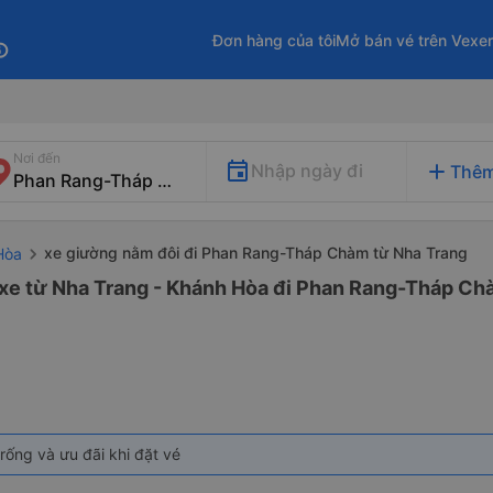
Đơn hàng của tôi
Mở bán vé trên Vexe
fo
Nơi đến
add
Nhập ngày đi
Thêm
xe giường nằm đôi đi Phan Rang-Tháp Chàm từ Nha Trang
Hòa
 xe từ Nha Trang - Khánh Hòa đi Phan Rang-Tháp Ch
rống và ưu đãi khi đặt vé