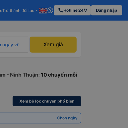
help_outline
phone
Hotline 24/7
Đăng nhập
re
Trở thành đối tác
arrow_drop_down
Xem giá
 ngày về
àm - Ninh Thuận
: 10 chuyến mỗi
Xem bộ lọc chuyến phổ biến
Chọn ngày