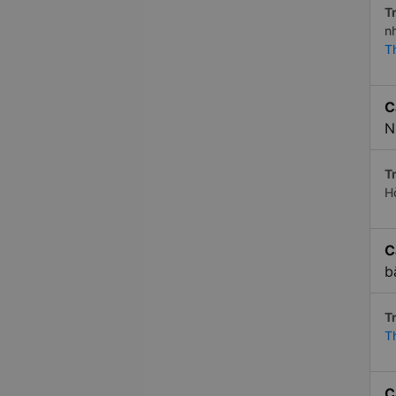
Tr
n
T
C
N
Tr
H
C
b
Tr
T
C