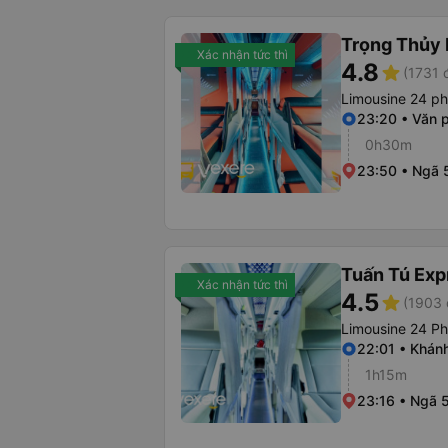
Trọng Thủy 
Xác nhận tức thì
4.8
star
(1731 
Limousine 24 p
23:20 • Văn 
0h30m
23:50 • Ngã 
Tuấn Tú Exp
Xác nhận tức thì
4.5
star
(1903 
Limousine 24 P
22:01 • Khán
1h15m
23:16 • Ngã 