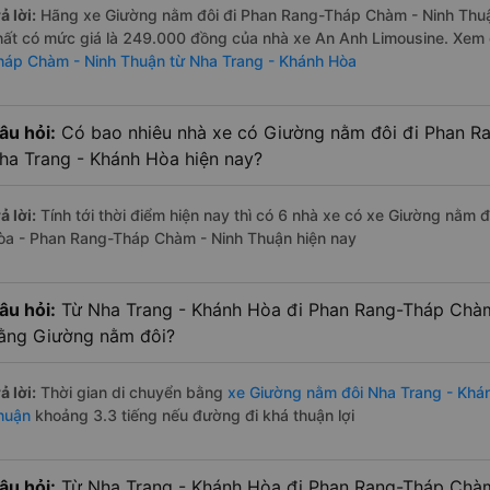
ả lời:
Hãng xe Giường nằm đôi đi Phan Rang-Tháp Chàm - Ninh Thuận
hất có mức giá là 249.000 đồng của nhà xe An Anh Limousine. Xem
háp Chàm - Ninh Thuận từ Nha Trang - Khánh Hòa
âu hỏi:
Có bao nhiêu nhà xe có Giường nằm đôi đi Phan R
ha Trang - Khánh Hòa hiện nay?
ả lời:
Tính tới thời điểm hiện nay thì có 6 nhà xe có xe Giường nằm 
òa - Phan Rang-Tháp Chàm - Ninh Thuận hiện nay
âu hỏi:
Từ Nha Trang - Khánh Hòa đi Phan Rang-Tháp Chàm 
ằng Giường nằm đôi?
ả lời:
Thời gian di chuyển bằng
xe Giường nằm đôi Nha Trang - Khá
huận
khoảng 3.3 tiếng nếu đường đi khá thuận lợi
âu hỏi:
Từ Nha Trang - Khánh Hòa đi Phan Rang-Tháp Chàm