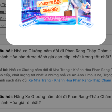
ng-Tháp Chàm
rang - Phan Rang-Tháp Chàm
 Rang-Tháp Chàm từ Nha Trang nhanh và uy tín nhất
 Nha Trang đi Phan Rang-Tháp Chàm
âu hỏi:
Nhà xe Giường nằm đôi đi Phan Rang-Tháp Chàm - 
hánh Hòa nào được đánh giá cao cấp, chất lượng tốt nhất?
ả lời:
Nhà xe Giường nằm đôi đi Nha Trang - Khánh Hòa Phan Rang-
ao cấp, chất lượng tốt nhất là những nhà xe An Anh Limousine, Trọ
anh sách đầy đủ:
Xe Nha Trang - Khánh Hòa Phan Rang-Tháp Chàm 
âu hỏi:
Hãng Xe Giường nằm đôi đi Phan Rang-Tháp Chàm -
hánh Hòa giá rẻ nhất?