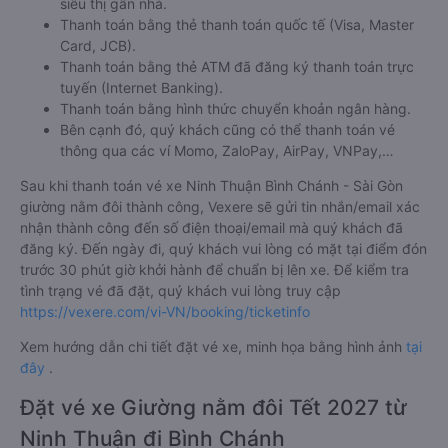
siêu thị gần nhà.
Thanh toán bằng thẻ thanh toán quốc tế (Visa, Master
Card, JCB).
Thanh toán bằng thẻ ATM đã đăng ký thanh toán trực
tuyến (Internet Banking).
Thanh toán bằng hình thức chuyển khoản ngân hàng.
Bên cạnh đó, quý khách cũng có thể thanh toán vé
thông qua các ví Momo, ZaloPay, AirPay, VNPay,…
Sau khi thanh toán vé xe Ninh Thuận Bình Chánh - Sài Gòn
giường nằm đôi thành công, Vexere sẽ gửi tin nhắn/email xác
nhận thành công đến số điện thoại/email mà quý khách đã
đăng ký. Đến ngày đi, quý khách vui lòng có mặt tại điểm đón
trước 30 phút giờ khởi hành để chuẩn bị lên xe. Để kiểm tra
tình trạng vé đã đặt, quý khách vui lòng truy cập
https://vexere.com/vi-VN/booking/ticketinfo
Xem hướng dẫn chi tiết đặt vé xe, minh họa bằng hình ảnh
tại
đây
.
Đặt vé xe Giường nằm đôi Tết 2027 từ
Ninh Thuận đi Bình Chánh