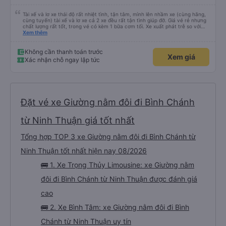
đường này một lần nữa vào tuần tới.
Tài xế và lơ xe thái độ rất nhiệt tình, tận tâm, mình lên nhầm xe (cùng hãng,
cùng tuyến) tài xế và lơ xe cả 2 xe đều rất tận tình giúp đỡ. Giá vé rẻ nhưng
chất lượng rất tốt, trong vé có kèm 1 bữa cơm tối. Xe xuất phát trễ so với
trên app 45p, nhưng do bão nên trời mưa rất to, có thể thông cảm được.
Xem thêm
99/10
Không cần thanh toán trước
Xem giá
Xác nhận chỗ ngay lập tức
Đặt vé xe Giường nằm đôi đi Bình Chánh
từ Ninh Thuận giá tốt nhất
Tổng hợp TOP 3 xe Giường nằm đôi đi Bình Chánh từ
Ninh Thuận tốt nhất hiện nay 08/2026
🚌 1. Xe Trọng Thủy Limousine: xe Giường nằm
đôi đi Bình Chánh từ Ninh Thuận được đánh giá
cao
🚌 2. Xe Bình Tâm: xe Giường nằm đôi đi Bình
Chánh từ Ninh Thuận uy tín