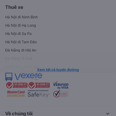
Thuê xe
Hà Nội đi Ninh Bình
Hà Nội đi Hạ Long
Hà Nội đi Sa Pa
Hà Nội đi Tam Đảo
Đà Nẵng đi Hội An
Đà Nẵng đi Huế
Hải Phòng đi Hà Nội
Xem tất cả tuyến đường
keyboard_arrow_down
Về chúng tôi