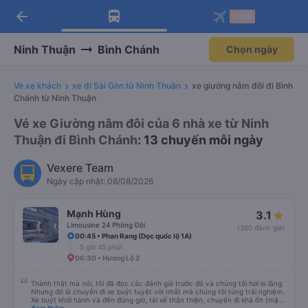
arrow_back
Tải app Vexere ngay!
Tải app Vexere
-30k
Mở app
Mở app
Nhận ưu đãi thành viên độc
-30k/ghế khi đặt vé máy bay qua
quyền
app
Ninh Thuận
Bình Chánh
Chọn ngày
Vé xe khách
xe đi Sài Gòn từ Ninh Thuận
xe giường nằm đôi đi Bình
Chánh từ Ninh Thuận
Vé xe Giường nằm đôi của 6 nhà xe từ Ninh
Thuận đi Bình Chánh
: 13 chuyến mỗi ngày
Vexere Team
Ngày cập nhật: 08/08/2026
Mạnh Hùng
3.1
Limousine 24 Phòng Đôi
(380 đánh giá)
00:45 • Phan Rang (Dọc quốc lộ 1A)
5 giờ 45 phút
06:30 • Hương Lộ 2
Thành thật mà nói, tôi đã đọc các đánh giá trước đó và chúng tôi hơi lo lắng.
Nhưng đó là chuyến đi xe buýt tuyệt vời nhất mà chúng tôi từng trải nghiệm.
Xe buýt khởi hành và đến đúng giờ, tài xế thân thiện, chuyến đi khá ổn (mặc