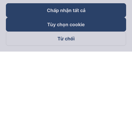
Chấp nhận tất cả
Tùy chọn cookie
Từ chối
Theo dõi chúng tôi trên
Facebook
Tiktok
Youtube
Công ty TNHH Thương Mại Dịch Vụ Vexere
Địa chỉ đăng ký kinh doanh: 8C Chữ Đồng Tử, Phường Tân
Sơn Nhất, TP. Hồ Chí Minh, Việt Nam
Địa chỉ
:
Lầu 2, toà nhà H3 Circo Hoàng Diệu, 384 Hoàng Diệu,
Phường Khánh Hội, TP Hồ Chí Minh, Việt Nam
Tầng 3, toà nhà 101 Láng Hạ, 101 Láng Hạ, Phường Láng, TP.
Hà Nội, Việt Nam
Giấy chứng nhận ĐKKD số 0315133726 do Sở KH và ĐT TP.
Hồ Chí Minh cấp lần đầu ngày 27/6/2018