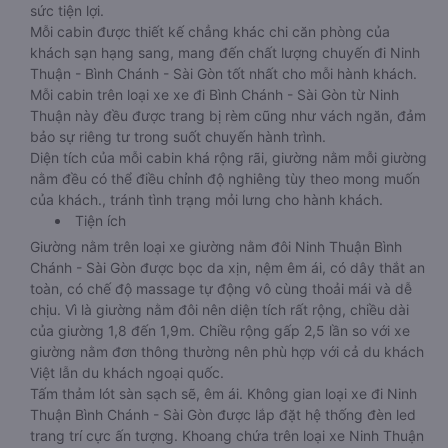
sức tiện lợi.
Mỗi cabin được thiết kế chẳng khác chi căn phòng của
khách sạn hạng sang, mang đến chất lượng chuyến đi Ninh
Thuận - Bình Chánh - Sài Gòn tốt nhất cho mỗi hành khách.
Mỗi cabin trên loại xe xe đi Bình Chánh - Sài Gòn từ Ninh
Thuận này đều được trang bị rèm cũng như vách ngăn, đảm
bảo sự riêng tư trong suốt chuyến hành trình.
Diện tích của mỗi cabin khá rộng rãi, giường nằm mỗi giường
nằm đều có thể điều chỉnh độ nghiêng tùy theo mong muốn
của khách., tránh tình trạng mỏi lưng cho hành khách.
Tiện ích
Giường nằm trên loại xe giường nằm đôi Ninh Thuận Bình
Chánh - Sài Gòn được bọc da xịn, nệm êm ái, có dây thắt an
toàn, có chế độ massage tự động vô cùng thoải mái và dễ
chịu. Vì là giường nằm đôi nên diện tích rất rộng, chiều dài
của giường 1,8 đến 1,9m. Chiều rộng gấp 2,5 lần so với xe
giường nằm đơn thông thường nên phù hợp với cả du khách
Việt lẫn du khách ngoại quốc.
Tấm thảm lót sàn sạch sẽ, êm ái. Không gian loại xe đi Ninh
Thuận Bình Chánh - Sài Gòn được lắp đặt hệ thống đèn led
trang trí cực ấn tượng. Khoang chứa trên loại xe Ninh Thuận