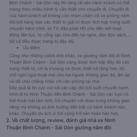
Bình Chánh - Sài Gòn này thì rộng rãi nên hành khách có thể
mang theo nhiều hành lý cần thiết cho chuyến đi. Chuyến đi
của hành khách sẽ không còn nhàm chán với xe phòng nằm
đôi bởi hàng loạt các thiết bị giải trí được tích hợp trong suốt
chuyến hành trình, từ TV, đầu phát HD cho đến wifi hoạt
động liên tục, từ cổng sạc cho đến tai nghe, đèn đọc sách,…
tất cả đều được trang bị đầy đủ.
Ưu điểm
Cũng như những cabin đơn khác, xe giường nằm đôi đi Ninh
Thuận Bình Chánh - Sài Gòn cũng được tích hợp đầy đủ các
trang thiết bị, chỉ là khoang xe được thiết kế rộng hơn, đủ
chỗ nghỉ ngơi thoải mái cho hai người. Không gian đó, ấm áp
và dễ chịu chẳng khác chi căn phòng tại nhà.
Đây quả là tin cực vui với các cặp đôi bởi suốt chuyến hành
trình đi từ Ninh Thuận đến Bình Chánh - Sài Gòn các bạn có
thể thoải mái tâm tình, trò chuyện với nhau trong không gian
riêng mà không sợ ảnh hưởng đến bất cứ hành khách nào
khác. Chuyến du lịch vì thế cũng trở nên hoàn hảo hơn.
2. Về chất lượng, review, đánh giá nhà xe Ninh
Thuận Bình Chánh - Sài Gòn giường nằm đôi