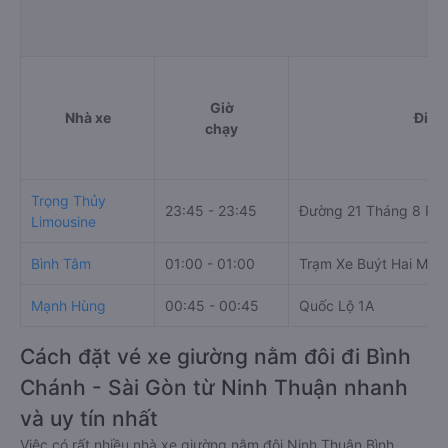
Giờ
Nhà xe
Điểm
chạy
Trọng Thủy
23:45 - 23:45
Đường 21 Tháng 8 Ph
Limousine
Bình Tâm
01:00 - 01:00
Trạm Xe Buýt Hai Mốt
Mạnh Hùng
00:45 - 00:45
Quốc Lộ 1A
Cách đặt vé xe giường nằm đôi đi Bình
Chánh - Sài Gòn từ Ninh Thuận nhanh
và uy tín nhất
Việc có rất nhiều nhà xe giường nằm đôi Ninh Thuận Bình