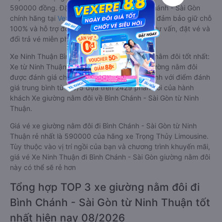
590000 đồng. Đặt vé xe Ninh Thuận Bình Chánh - Sài Gòn
chính hãng tại
Vexere.com
để có giá rẻ nhất, đảm bảo giữ chỗ
100% và hỗ trợ đổi trả vé miễn phí. Tổng đài tư vấn, đặt vé và
đổi trả vé miễn phí:
1900 888684
.
Xe Ninh Thuận Bình Chánh - Sài Gòn giường nằm đôi tốt nhất:
Xe từ Ninh Thuận đi Bình Chánh - Sài Gòn giường nằm đôi
được đánh giá chung có chất lượng Trung bình với điểm đánh
giá trung bình từ 3.5/5 dựa trên 2429 phản hồi của hành
khách Xe giường nằm đôi về Bình Chánh - Sài Gòn từ Ninh
Thuận.
Giá vé xe giường nằm đôi đi Bình Chánh - Sài Gòn từ Ninh
Thuận rẻ nhất là 590000 của hãng xe Trọng Thủy Limousine.
Tùy thuộc vào vị trí ngồi của bạn và chương trình khuyến mãi,
giá vé Xe Ninh Thuận đi Bình Chánh - Sài Gòn giường nằm đôi
này có thể sẽ rẻ hơn
Tổng hợp TOP 3 xe giường nằm đôi đi
Bình Chánh - Sài Gòn từ Ninh Thuận tốt
nhất hiện nay 08/2026