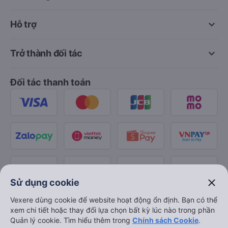
keyboard_arrow_down
Hỗ trợ
keyboard_arrow_down
Trở thành đối tác
Đối tác thanh toán
close
Sử dụng cookie
Vexere dùng cookie để website hoạt động ổn định. Bạn có thể
xem chi tiết hoặc thay đổi lựa chọn bất kỳ lúc nào trong phần
Quản lý cookie. Tìm hiểu thêm trong
Chính sách Cookie
.