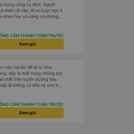
sử dụng công cụ dịch. Người
á nhân về việc đi xe buýt ngủ ở
ận khen hay và cũng có những
 đã rất lo lắng. Đó là một sự lo
 thoải mái. Bên trong xe buýt
ện. Gối và chăn nệm cũng sạch và
ÔNG CẦN THANH TOÁN TRƯỚC
 한국분
Xem giá
다낭에서 꾸이년가는 버스를 탔습니
퀄리티가 다른지는 모르겠는데, 제가
 자리 넓찍하고 베개 이불 깨끗합니
서는 익숙해져야 하는 문화일거같구
m này hai lần để đi từ Nha
 안에서 담배 안피시구요. 다른 승
ng, đây là một trong những lựa
게소에 들렀다 갈때
i nhất trên tuyến đường này.
 출발하시네요. 다만 키173 기준
cập là không có nhà vệ sinh trên
 전 새우자세가 편해서 불만은 없었
chịu trên một hành trình dài
có các điểm dừng thường xuyên,
. Chuyến đi gần đây nhất của tôi
ÔNG CẦN THANH TOÁN TRƯỚC
e bị chậm khoảng một tiếng,
Xem giá
trước cho tôi, nên tôi không
mái, có chăn và hai gối, và các
. Có các điểm dừng nghỉ vào
ng, giúp chuyến đi thoải mái