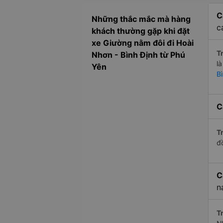
C
Những thắc mắc mà hàng
c
khách thường gặp khi đặt
xe Giường nằm đôi đi Hoài
Tr
Nhơn - Bình Định từ Phú
l
Yên
B
C
Tr
đ
C
n
Tr