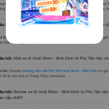
huyến trên
Vexere.com
bắt đầu từ 3:45 đến 22:30 bởi 2 nhà xe: xe
ẵng) vận hành. Các giờ xe chạy có đầy đủ cả ban ngày, buổi trưa, b
âu hỏi:
Nhà xe Giường nằm đôi đi Hoài Nhơn - Bình Định t
ả lời:
Chuyến
Giường nằm đôi Phú Yên Hoài Nhơn - Bình Định
có giờ 
ủa nhà xe Trọng Thủy Limousine.
âu hỏi:
Nhà xe đi Hoài Nhơn - Bình Định từ Phú Yên nào chạ
ả lời:
Chuyến
Giường nằm đôi Phú Yên Hoài Nhơn - Bình Định
có giờ 
2:30 là của nhà xe Trọng Thủy Limousine.
âu hỏi:
Review xe đi Hoài Nhơn - Bình Định từ Phú Yên nào 
ao cấp nhất?