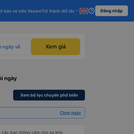
help_outline
Đăng nhập
ở bán vé trên Vexere
Trở thành đối tác
arrow_drop_down
Xem giá
 ngày về
ỗi ngày
Xem bộ lọc chuyến phổ biến
Chọn ngày
g các bạn thông cảm cho sự khó