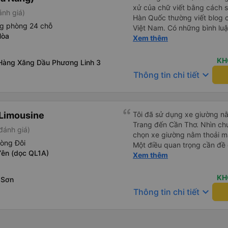
xử của chữ viết bằng cách 
ánh giá)
Hàn Quốc thường viết blog c
ng phòng 24 chỗ
Việt Nam. Có những bình lu
Hòa
bình luận khen vất vả nên tôi
Xem thêm
lắng vô ích. Rất thoải mái và
sạch sẽ, tài xế rất thân thi
KH
Hàng Xăng Dầu Phương Linh 3
thơm nữa. Mình đề cử bài này. 제 리뷰를 보시게 되는
keyboard_arrow_down
Thông tin chi tiết
들께 정보를 드리자면 저는 
다. 같은 회사라도 버스마다 
탄 버스는 쾌적하고 좋았어요.
다. 뭐 경적소리야 베트남에
Limousine
Tôi đã sử dụng xe giường nằ
요. 기사님 친절하시구요, 버스
Trang đến Cần Thơ. Nhìn chu
đánh giá)
객들도 버스안에서 담배피는 사람 없어요 휴
chọn xe giường nằm thoải má
도 저 있는지 없는지 체크해보고
hòng Đôi
Một điều quan trọng cần đề 
다리를 쭉 펴지는 못해요. 뭐
Yên (dọc QL1A)
xe, điều này có thể gây khó 
Xem thêm
습니다 : )
xuyên đêm. Tuy nhiên, khi 
chuyến đi vẫn khá thoải mái
KH
 Sơn
(hôm qua) rất tốt. Mặc dù x
keyboard_arrow_down
Thông tin chi tiết
nhưng công ty đã thông báo 
gặp vấn đề gì. Xe khá thoải 
tài xế lịch sự và thân thiện
khoảng 4:00 sáng và 9:00 sá