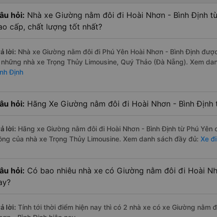
âu hỏi:
Nhà xe Giường nằm đôi đi Hoài Nhơn - Bình Định t
ao cấp, chất lượng tốt nhất?
ả lời:
Nhà xe Giường nằm đôi đi Phú Yên Hoài Nhơn - Bình Định được 
à những nhà xe Trọng Thủy Limousine, Quý Thảo (Đà Nẵng). Xem da
ình Định
âu hỏi:
Hãng Xe Giường nằm đôi đi Hoài Nhơn - Bình Định t
ả lời:
Hãng xe Giường nằm đôi đi Hoài Nhơn - Bình Định từ Phú Yên c
ồng của nhà xe Trọng Thủy Limousine. Xem danh sách đầy đủ:
Xe đi
âu hỏi:
Có bao nhiêu nhà xe có Giường nằm đôi đi Hoài Nhơ
ay?
ả lời:
Tính tới thời điểm hiện nay thì có 2 nhà xe có xe Giường nằm 