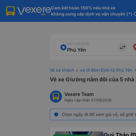
Cam kết hoàn 150% nếu nhà xe

không cung cấp dịch vụ vận chuyển (*)
in
Nơi xuất phát
import_export
Vé xe khách
xe đi Bình Định từ Phú Yên
Vé xe Giường nằm đôi của 5 nhà 
Vexere Team
Ngày cập nhật: 07/08/2026
Chọn ngày đi để xem giá vé, số ghế t
info
Quý Thảo (Đ