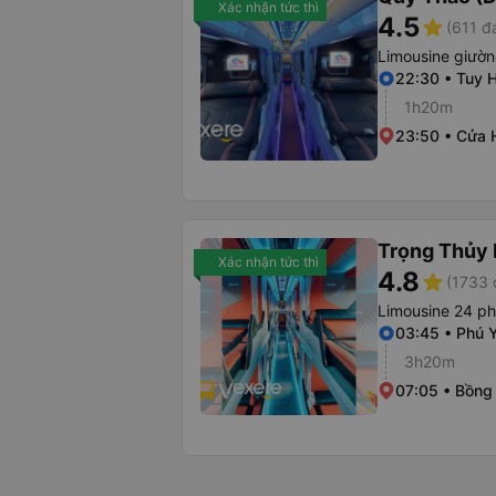
Xác nhận tức thì
4.5
star
(611 đ
Limousine giườ
22:30 • Tuy 
1h20m
23:50 • Cửa 
Trọng Thủy 
Xác nhận tức thì
4.8
star
(1733 
Limousine 24 p
03:45 • Phú 
3h20m
07:05 • Bồng