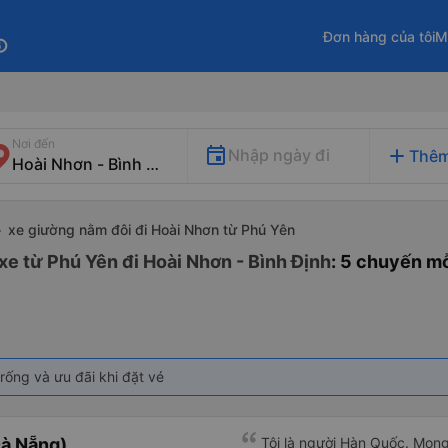
Đơn hàng của tôi
M
fo
Nơi đến
add
Nhập ngày đi
Thêm
xe giường nằm đôi đi Hoài Nhơn từ Phú Yên
xe từ Phú Yên đi Hoài Nhơn - Bình Định
: 5 chuyến m
rống và ưu đãi khi đặt vé
à Nẵng)
Tôi là người Hàn Quốc. Mon