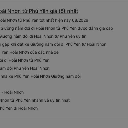
hơn nhiều. Tại điểm dừng cu
oài Nhơn từ Phú Yên giá tốt nhất
cấp bàn chải đánh răng, đó l
chuyến đi trước của tôi vào
oài Nhơn từ Phú Yên tốt nhất hiện nay 08/2026
nghỉ đêm nào cho đến khoản
chịu. Có vẻ như lịch trình ph
e Giường nằm đôi đi Hoài Nhơn từ Phú Yên được đánh giá cao
hy vọng các điểm dừng sẽ đ
Giường nằm đôi đi Hoài Nhơn từ Phú Yên uy tín
tương lai. Nhìn chung, tôi hà
gặp khi đặt xe Giường nằm đôi đi Phú Yên từ Hoài Nhơn
dịch vụ xe buýt giường nằm
chuyến công tác, vì đây vẫn
ú Yên Hoài Nhơn của các nhà xe
buýt giường nằm thoải mái n
ôi đi Hoài Nhơn từ Phú Yên
thực sự hy vọng rằng trong t
thường xuyên theo lịch trình, 
 nằm đôi Phú Yên Hoài Nhơn
tuyến đường này một lần nữa
iá nhà xe Phú Yên Hoài Nhơn Giường nằm đôi
 - Hoài Nhơn
Nhơn từ Phú Yên nhanh và uy tín nhất
Phú Yên đi Hoài Nhơn