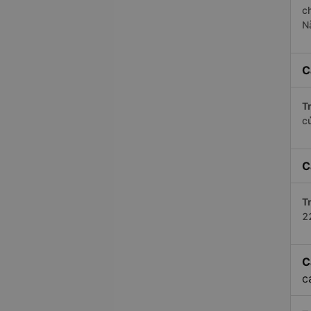
c
N
C
Tr
c
C
Tr
2
C
c