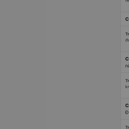
N
C
Tr
đ
C
n
Tr
k
C
Đ
Tr