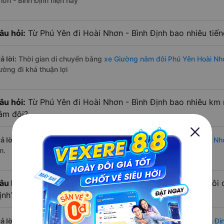
hơn - Bình Định hiện nay
âu hỏi:
Từ Phú Yên đi Hoài Nhơn - Bình Định bao nhiêu tiế
ả lời:
Thời gian di chuyển bằng
xe Giường nằm đôi Phú Yên Hoài Nhơ
ường đi khá thuận lợi
âu hỏi:
Từ Phú Yên đi Hoài Nhơn - Bình Định bao nhiêu km
ằm đôi?
ả lời:
Đường di chuyển bằng
xe Giường nằm đôi đi Phú Yên Hoài Nhơ
m.
âu hỏi:
Mỗi ngày có bao nhiêu chuyến xe Giường nằm đôi đ
ịnh?
ả lời:
Tuyến đường
xe Giường nằm đôi Phú Yên Hoài Nhơn - Bình Đị