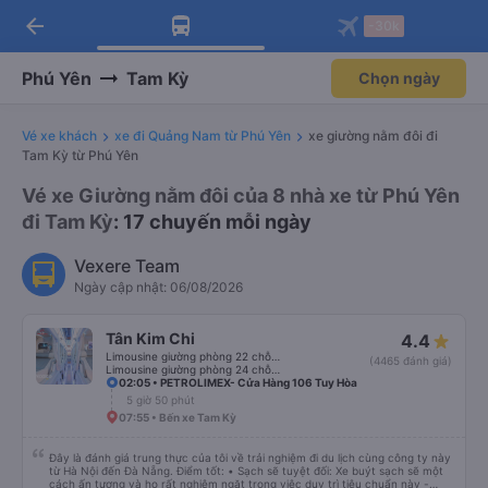
arrow_back
Tải app Vexere ngay!
Tải app Vexere
-30k
Mở app
Mở app
Nhận ưu đãi thành viên độc
-30k/ghế khi đặt vé máy bay qua
quyền
app
Phú Yên
Tam Kỳ
Chọn ngày
Vé xe khách
xe đi Quảng Nam từ Phú Yên
xe giường nằm đôi đi
Tam Kỳ từ Phú Yên
Vé xe Giường nằm đôi của 8 nhà xe từ Phú Yên
đi Tam Kỳ
: 17 chuyến mỗi ngày
Vexere Team
Ngày cập nhật: 06/08/2026
Tân Kim Chi
4.4
Limousine giường phòng 22 chỗ (CABIN) (WC)
(4465 đánh giá)
Limousine giường phòng 24 chỗ (CABIN)
02:05 • PETROLIMEX- Cửa Hàng 106 Tuy Hòa
5 giờ 50 phút
07:55 • Bến xe Tam Kỳ
Đây là đánh giá trung thực của tôi về trải nghiệm đi du lịch cùng công ty này
từ Hà Nội đến Đà Nẵng. Điểm tốt: • Sạch sẽ tuyệt đối: Xe buýt sạch sẽ một
cách ấn tượng và họ rất nghiêm ngặt trong việc duy trì tiêu chuẩn này -