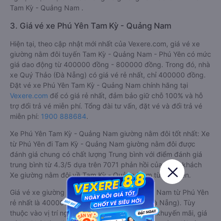
Tam Kỳ - Quảng Nam .
3. Giá vé xe Phú Yên Tam Kỳ - Quảng Nam
Hiện tại, theo cập nhật mới nhất của Vexere.com, giá vé xe
giường nằm đôi tuyến Tam Kỳ - Quảng Nam - Phú Yên có mức
giá dao động từ 400000 đồng - 800000 đồng. Trong đó, nhà
xe Quý Thảo (Đà Nẵng) có giá vé rẻ nhất, chỉ 400000 đồng.
Đặt vé xe Phú Yên Tam Kỳ - Quảng Nam chính hãng tại
Vexere.com
để có giá rẻ nhất, đảm bảo giữ chỗ 100% và hỗ
trợ đổi trả vé miễn phí. Tổng đài tư vấn, đặt vé và đổi trả vé
miễn phí:
1900 888684
.
Xe Phú Yên Tam Kỳ - Quảng Nam giường nằm đôi tốt nhất: Xe
từ Phú Yên đi Tam Kỳ - Quảng Nam giường nằm đôi được
đánh giá chung có chất lượng Trung bình với điểm đánh giá
trung bình từ 4.3/5 dựa trên 7071 phản hồi của hành khách
Xe giường nằm đôi về Tam Kỳ - Quảng Nam từ Phú Yên.
Giá vé xe giường nằm đôi đi Tam Kỳ - Quảng Nam từ Phú Yên
rẻ nhất là 400000 của hãng xe Quý Thảo (Đà Nẵng). Tùy
thuộc vào vị trí ngồi của bạn và chương trình khuyến mãi, giá