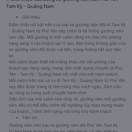
Tam Kỳ - Quảng Nam
Giới thiệu
Điểm nhấn nổi bật trên của loại xe giường nằm đôi đi Tam Kỳ
- Quảng Nam từ Phú Yên này chính là hệ thống giường nằm
cao cấp. Mỗi giường là một cabin riêng kín đáo như phòng
hạng sang ở các khách sạn 5 sao. Bên trong không gian của
xe giường nằm đôi được cải tiến, trang hoàng hết sức tiện
lợi.
Mỗi cabin được thiết kế chẳng khác chi căn phòng của
khách sạn hạng sang, mang đến chất lượng chuyến đi Phú
Yên - Tam Kỳ - Quảng Nam tốt nhất cho mỗi hành khách.
Mỗi cabin trên loại xe xe đi Tam Kỳ - Quảng Nam từ Phú Yên
này đều được trang bị rèm cũng như vách ngăn, đảm bảo
sự riêng tư trong suốt chuyến hành trình.
Diện tích của mỗi cabin khá rộng rãi, giường nằm mỗi giường
nằm đều có thể điều chỉnh độ nghiêng tùy theo mong muốn
của khách., tránh tình trạng mỏi lưng cho hành khách.
Tiện ích
Giường nằm trên loại xe giường nằm đôi Phú Yên Tam Kỳ -
Quảng Nam được bọc da xịn, nệm êm ái, có dây thắt an