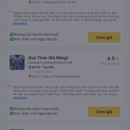
04:00 • Quảng Nam (Dọc QL1A)
Người nước ngoài rất khó hiểu vị trí của bến xe buýt và xe buýt đến từ đâu.
Tôi đến trước giờ xe buýt khởi hành một giờ, nhưng sau khi đi bộ hơn một giờ,
cuối cùng họ cũng gọi điện và tìm thấy tôi. Dịch vụ bình thường, nhưng dù
sao thì tôi ngủ ngon hơn ở khách sạn vì tôi rất thoải mái. Sẽ tuyệt hơn nếu
Xem thêm
tiếng còi xe bớt to hơn. Nhưng tôi thích nó nên tôi cho điểm tối đa. Cảm ơn
bạn rất nhiều.
Không cần thanh toán trước
Xem giá
Xác nhận chỗ ngay lập tức
Quý Thảo (Đà Nẵng)
4.5
Limousine giường phòng 24 chỗ
(611 đánh giá)
22:30 • Tuy Hòa
7 giờ 30 phút
06:00 • Bến xe Trung tâm Đà Nẵng
Tôi là người Hàn Quốc. Mong các bạn thông cảm cho sự khó xử của chữ viết
bằng cách sử dụng công cụ dịch. Người Hàn Quốc thường viết blog cá nhân
về việc đi xe buýt ngủ ở Việt Nam. Có những bình luận khen hay và cũng có
những bình luận khen vất vả nên tôi đã rất lo lắng. Đó là một sự lo lắng vô
Xem thêm
ích. Rất thoải mái và thoải mái. Bên trong xe buýt sạch sẽ, tài xế rất thân
thiện. Gối và chăn nệm cũng sạch và thơm nữa. Mình đề cử bài này. 제 리뷰
를 보시게 되는 한국분들께 정보를 드리자면 저는 다낭에서 꾸이년가는 버스를 탔습
Không cần thanh toán trước
Xem giá
니다. 같은 회사라도 버스마다 퀄리티가 다른지는 모르겠는데, 제가 탄 버스는 쾌적
Xác nhận chỗ ngay lập tức
하고 좋았어요. 자리 넓찍하고 베개 이불 깨끗합니다. 뭐 경적소리야 베트남에서는
익숙해져야 하는 문화일거같구요. 기사님 친절하시구요, 버스 안에서 담배 안피시구
요. 다른 승객들도 버스안에서 담배피는 사람 없어요 휴게소에 들렀다 갈때도 저 있
는지 없는지 체크해보고 출발하시네요. 다만 키173 기준 다리를 쭉 펴지는 못해요.
뭐 전 새우자세가 편해서 불만은 없었습니다 : )