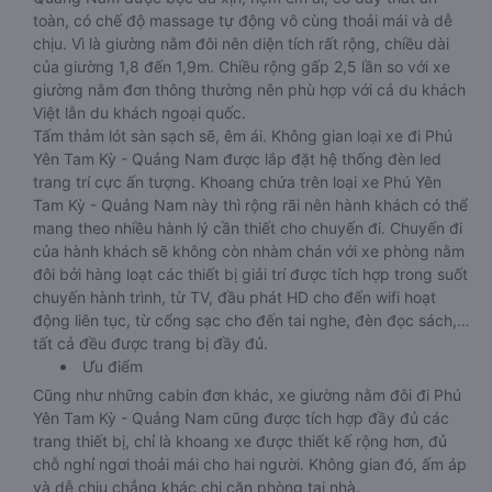
toàn, có chế độ massage tự động vô cùng thoải mái và dễ
chịu. Vì là giường nằm đôi nên diện tích rất rộng, chiều dài
của giường 1,8 đến 1,9m. Chiều rộng gấp 2,5 lần so với xe
giường nằm đơn thông thường nên phù hợp với cả du khách
Việt lẫn du khách ngoại quốc.
Tấm thảm lót sàn sạch sẽ, êm ái. Không gian loại xe đi Phú
Yên Tam Kỳ - Quảng Nam được lắp đặt hệ thống đèn led
trang trí cực ấn tượng. Khoang chứa trên loại xe Phú Yên
Tam Kỳ - Quảng Nam này thì rộng rãi nên hành khách có thể
mang theo nhiều hành lý cần thiết cho chuyến đi. Chuyến đi
của hành khách sẽ không còn nhàm chán với xe phòng nằm
đôi bởi hàng loạt các thiết bị giải trí được tích hợp trong suốt
chuyến hành trình, từ TV, đầu phát HD cho đến wifi hoạt
động liên tục, từ cổng sạc cho đến tai nghe, đèn đọc sách,…
tất cả đều được trang bị đầy đủ.
Ưu điểm
Cũng như những cabin đơn khác, xe giường nằm đôi đi Phú
Yên Tam Kỳ - Quảng Nam cũng được tích hợp đầy đủ các
trang thiết bị, chỉ là khoang xe được thiết kế rộng hơn, đủ
chỗ nghỉ ngơi thoải mái cho hai người. Không gian đó, ấm áp
và dễ chịu chẳng khác chi căn phòng tại nhà.