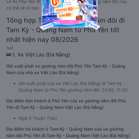
vé Xe Phú Yên đi Tam Kỳ - Quảng Nam giường nằm đôi này
có thể sẽ rẻ hơn
Tổng hợp TOP 5 xe giường nằm đôi đi
Tam Kỳ - Quảng Nam từ Phú Yên tốt
nhất hiện nay 08/2026
null
🚌 1. Xe Việt Lào (Đà Nẵng)
Giờ xuất phát xe giường nằm đôi Phú Yên Tam Kỳ - Quảng
Nam của nhà xe Việt Lào (Đà Nẵng)
Giờ xuất phát của xe Việt Lào (Đà Nẵng) đi Tam Kỳ -
Quảng Nam từ Phú Yên giường nằm đôi: 23:00, 11:30
Địa điểm đón khách ở Phú Yên của xe giường nằm đôi Phú
Yên đi Tam Kỳ - Quảng Nam Việt Lào (Đà Nẵng)
Ngã 4 Thuận Thảo
Địa điểm trả khách ở Tam Kỳ - Quảng Nam của xe giường
nằm đôi Phú Yên đi Tam Kỳ - Quảng Nam Việt Lào (Đà Nẵng)