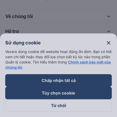
keyboard_arrow_down
Về chúng tôi
keyboard_arrow_down
Hỗ trợ
close
Sử dụng cookie
keyboard_arrow_down
Trở thành đối tác
Vexere dùng cookie để website hoạt động ổn định. Bạn có thể
xem chi tiết hoặc thay đổi lựa chọn bất kỳ lúc nào trong phần
Đối tác thanh toán
Quản lý cookie. Tìm hiểu thêm trong
Chính sách bảo mật của
chúng tôi
.
Chấp nhận tất cả
Tùy chọn cookie
Từ chối