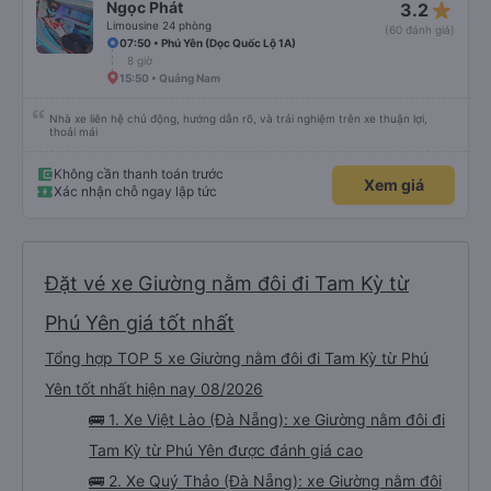
star_rate
Ngọc Phát
3.2
Limousine 24 phòng
(60 đánh giá)
07:50 • Phú Yên (Dọc Quốc Lộ 1A)
8 giờ
15:50 • Quảng Nam
Nhà xe liên hệ chủ động, hướng dẫn rõ, và trải nghiệm trên xe thuận lợi,
thoải mái
Không cần thanh toán trước
Xem giá
Xác nhận chỗ ngay lập tức
Đặt vé xe Giường nằm đôi đi Tam Kỳ từ
Phú Yên giá tốt nhất
Tổng hợp TOP 5 xe Giường nằm đôi đi Tam Kỳ từ Phú
Yên tốt nhất hiện nay 08/2026
🚌 1. Xe Việt Lào (Đà Nẵng): xe Giường nằm đôi đi
Tam Kỳ từ Phú Yên được đánh giá cao
🚌 2. Xe Quý Thảo (Đà Nẵng): xe Giường nằm đôi