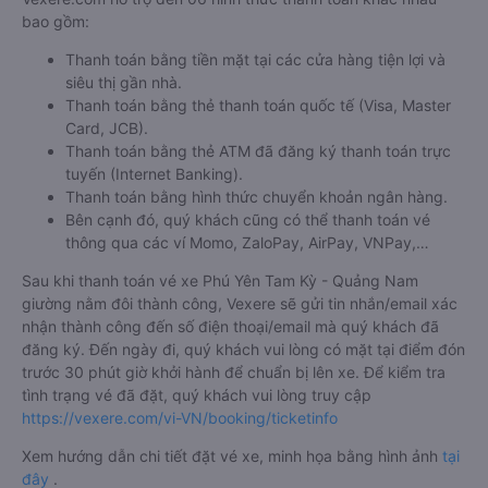
bao gồm:
Thanh toán bằng tiền mặt tại các cửa hàng tiện lợi và
siêu thị gần nhà.
Thanh toán bằng thẻ thanh toán quốc tế (Visa, Master
Card, JCB).
Thanh toán bằng thẻ ATM đã đăng ký thanh toán trực
tuyến (Internet Banking).
Thanh toán bằng hình thức chuyển khoản ngân hàng.
Bên cạnh đó, quý khách cũng có thể thanh toán vé
thông qua các ví Momo, ZaloPay, AirPay, VNPay,…
Sau khi thanh toán vé xe Phú Yên Tam Kỳ - Quảng Nam
giường nằm đôi thành công, Vexere sẽ gửi tin nhắn/email xác
nhận thành công đến số điện thoại/email mà quý khách đã
đăng ký. Đến ngày đi, quý khách vui lòng có mặt tại điểm đón
trước 30 phút giờ khởi hành để chuẩn bị lên xe. Để kiểm tra
tình trạng vé đã đặt, quý khách vui lòng truy cập
https://vexere.com/vi-VN/booking/ticketinfo
Xem hướng dẫn chi tiết đặt vé xe, minh họa bằng hình ảnh
tại
đây
.