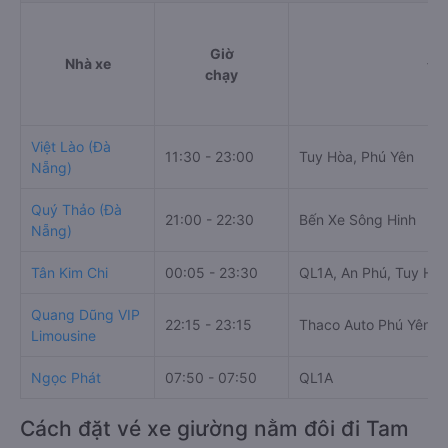
Giờ
Nhà xe
Đi
chạy
Việt Lào (Đà
11:30 - 23:00
Tuy Hòa, Phú Yên
Nẵng)
Quý Thảo (Đà
21:00 - 22:30
Bến Xe Sông Hinh
Nẵng)
Tân Kim Chi
00:05 - 23:30
QL1A, An Phú, Tuy Hòa
Quang Dũng VIP
22:15 - 23:15
Thaco Auto Phú Yên
Limousine
Ngọc Phát
07:50 - 07:50
QL1A
Cách đặt vé xe giường nằm đôi đi Tam