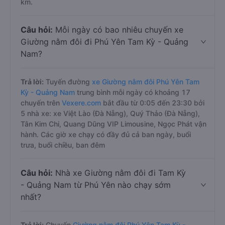
km.
Câu hỏi:
Mỗi ngày có bao nhiêu chuyến xe
Giường nằm đôi đi Phú Yên Tam Kỳ - Quảng
Nam?
Trả lời:
Tuyến đường
xe Giường nằm đôi Phú Yên Tam
Kỳ - Quảng Nam
trung bình mỗi ngày có khoảng 17
chuyến trên
Vexere.com
bắt đầu từ 0:05 đến 23:30 bởi
5 nhà xe: xe Việt Lào (Đà Nẵng), Quý Thảo (Đà Nẵng),
Tân Kim Chi, Quang Dũng VIP Limousine, Ngọc Phát vận
hành. Các giờ xe chạy có đầy đủ cả ban ngày, buổi
trưa, buổi chiều, ban đêm
Câu hỏi:
Nhà xe Giường nằm đôi đi Tam Kỳ
- Quảng Nam từ Phú Yên nào chạy sớm
nhất?
Trả lời:
Chuyến
Giường nằm đôi Phú Yên Tam Kỳ -