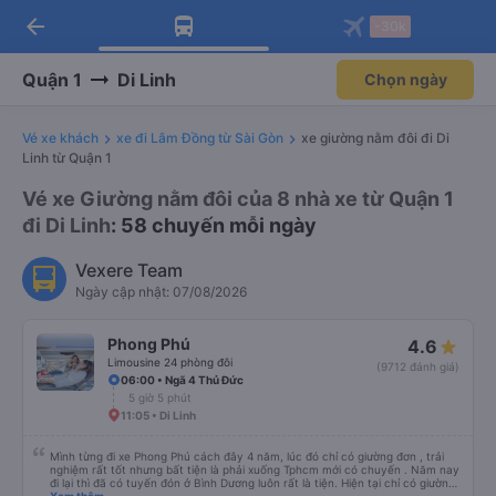
arrow_back
Tải app Vexere ngay!
Tải app Vexere
-30k
Mở app
Mở app
Nhận ưu đãi thành viên độc
-30k/ghế khi đặt vé máy bay qua
quyền
app
Quận 1
Di Linh
Chọn ngày
Vé xe khách
xe đi Lâm Đồng từ Sài Gòn
xe giường nằm đôi đi Di
Linh từ Quận 1
Vé xe Giường nằm đôi của 8 nhà xe từ Quận 1
đi Di Linh
: 58 chuyến mỗi ngày
Vexere Team
Ngày cập nhật: 07/08/2026
Phong Phú
4.6
Limousine 24 phòng đôi
(9712 đánh giá)
06:00 • Ngã 4 Thủ Đức
5 giờ 5 phút
11:05 • Di Linh
Mình từng đi xe Phong Phú cách đây 4 năm, lúc đó chỉ có giường đơn , trải
nghiệm rất tốt nhưng bất tiện là phải xuống Tphcm mới có chuyến . Năm nay
đi lại thì đã có tuyến đón ở Bình Dương luôn rất là tiện. Hiện tại chỉ có giường