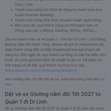
Card, JCB).
Thanh toán bằng thẻ ATM đã đăng ký thanh toán trực
tuyến (Internet Banking).
Thanh toán bằng hình thức chuyển khoản ngân hàng.
Bên cạnh đó, quý khách cũng có thể thanh toán vé
thông qua các ví Momo, ZaloPay, AirPay, VNPay,…
Sau khi thanh toán vé xe Quận 1 - Sài Gòn Di Linh - Lâm Đồng
giường nằm đôi thành công, Vexere sẽ gửi tin nhắn/email xác
nhận thành công đến số điện thoại/email mà quý khách đã
đăng ký. Đến ngày đi, quý khách vui lòng có mặt tại điểm đón
trước 30 phút giờ khởi hành để chuẩn bị lên xe. Để kiểm tra
tình trạng vé đã đặt, quý khách vui lòng truy cập
https://vexere.com/vi-VN/booking/ticketinfo
Xem hướng dẫn chi tiết đặt vé xe, minh họa bằng hình ảnh
tại
đây
.
Đặt vé xe Giường nằm đôi Tết 2027 từ
Quận 1 đi Di Linh
Vé xe Giường nằm đôi tết 2027 từ Quận 1 đi Di Linh vẫn chưa