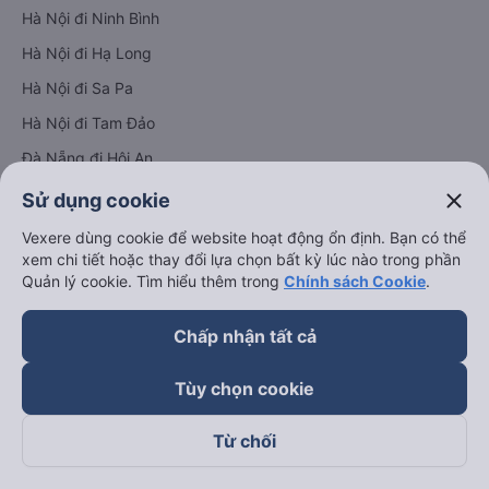
Hà Nội đi Ninh Bình
Hà Nội đi Hạ Long
Hà Nội đi Sa Pa
Hà Nội đi Tam Đảo
Đà Nẵng đi Hội An
Đà Nẵng đi Huế
close
Sử dụng cookie
Hải Phòng đi Hà Nội
Vexere dùng cookie để website hoạt động ổn định. Bạn có thể
Xem tất cả tuyến đường
xem chi tiết hoặc thay đổi lựa chọn bất kỳ lúc nào trong phần
Quản lý cookie. Tìm hiểu thêm trong
Chính sách Cookie
.
Chấp nhận tất cả
Tùy chọn cookie
keyboard_arrow_down
Về chúng tôi
Từ chối
keyboard_arrow_down
Hỗ trợ