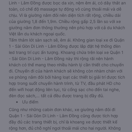
Linh - Lâm Đồng được bọc da xịn, nệm êm ái, có dây thắt an
toàn, có chế độ massage tự động vô cùng thoải mái và dễ
chịu. Vì là giường nằm đôi nên diện tích rất rộng, chiều dài
của giường 1,8 đến 1,9m. Chiều rộng gấp 2,5 lần so với xe
giường nằm đơn thông thường nên phù hợp với cả du khách
Việt lẫn du khách ngoại quốc.
Tấm thảm lót sàn sạch sẽ, êm ái. Không gian loại xe đi Quận
1 - Sài Gòn Di Linh - Lâm Đồng được lắp đặt hệ thống đèn
led trang trí cực ấn tượng. Khoang chứa trên loại xe Quận 1
- Sài Gòn Di Linh - Lâm Đồng này thì rộng rãi nên hành
khách có thể mang theo nhiều hành lý cần thiết cho chuyến
đi. Chuyến đi của hành khách sẽ không còn nhàm chán với
xe phòng nằm đôi bởi hàng loạt các thiết bị giải trí được tích
hợp trong suốt chuyến hành trình, từ TV, đầu phát HD cho
đến wifi hoạt động liên tục, từ cổng sạc cho đến tai nghe,
đèn đọc sách,… tất cả đều được trang bị đầy đủ.
Ưu điểm
Cũng như những cabin đơn khác, xe giường nằm đôi đi
Quận 1 - Sài Gòn Di Linh - Lâm Đồng cũng được tích hợp
đầy đủ các trang thiết bị, chỉ là khoang xe được thiết kế
rộng hơn, đủ chỗ nghỉ ngơi thoải mái cho hai người. Không