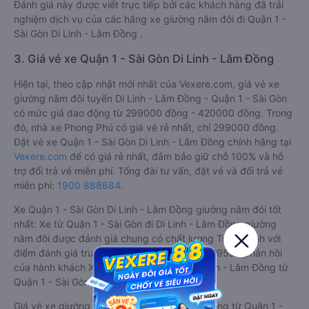
Đánh giá này được viết trực tiếp bởi các khách hàng đã trải
nghiệm dịch vụ của các hãng xe giường nằm đôi đi Quận 1 -
Sài Gòn Di Linh - Lâm Đồng .
3. Giá vé xe Quận 1 - Sài Gòn Di Linh - Lâm Đồng
Hiện tại, theo cập nhật mới nhất của Vexere.com, giá vé xe
giường nằm đôi tuyến Di Linh - Lâm Đồng - Quận 1 - Sài Gòn
có mức giá dao động từ 299000 đồng - 420000 đồng. Trong
đó, nhà xe Phong Phú có giá vé rẻ nhất, chỉ 299000 đồng.
Đặt vé xe Quận 1 - Sài Gòn Di Linh - Lâm Đồng chính hãng tại
Vexere.com
để có giá rẻ nhất, đảm bảo giữ chỗ 100% và hỗ
trợ đổi trả vé miễn phí. Tổng đài tư vấn, đặt vé và đổi trả vé
miễn phí:
1900 888684
.
Xe Quận 1 - Sài Gòn Di Linh - Lâm Đồng giường nằm đôi tốt
nhất: Xe từ Quận 1 - Sài Gòn đi Di Linh - Lâm Đồng giường
nằm đôi được đánh giá chung có chất lượng Trung bình với
điểm đánh giá trung bình từ 4.3/5 dựa trên 29592 phản hồi
của hành khách Xe giường nằm đôi về Di Linh - Lâm Đồng từ
Quận 1 - Sài Gòn.
Giá vé xe giường nằm đôi đi Di Linh - Lâm Đồng từ Quận 1 -