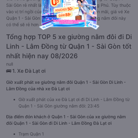
Sài Gòn rẻ nhất là 299000 của hãng xe Phong Phú. Tùy thuộc
vào vị trí ngồi của bạn và chương trình khuyến mãi, giá vé Xe
Quận 1 - Sài Gòn đi Di Linh - Lâm Đồng giường nằm đôi này
có thể sẽ rẻ hơn
Tổng hợp TOP 5 xe giường nằm đôi đi Di
Linh - Lâm Đồng từ Quận 1 - Sài Gòn tốt
nhất hiện nay 08/2026
null
🚌 1. Xe Đà Lạt ơi
Giờ xuất phát xe giường nằm đôi Quận 1 - Sài Gòn Di Linh -
Lâm Đồng của nhà xe Đà Lạt ơi
Giờ xuất phát của xe Đà Lạt ơi đi Di Linh - Lâm Đồng từ
Quận 1 - Sài Gòn giường nằm đôi: 23:45
Địa điểm đón khách ở Quận 1 - Sài Gòn của xe giường nằm
đôi Quận 1 - Sài Gòn đi Di Linh - Lâm Đồng Đà Lạt ơi
Trạm Quận 1