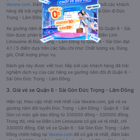
Vexere.com
. Đánh giá này được viết trực tiếp bởi các khách
hàng đã trải nghiệm các hãng Xe Quận 6 - Sài Gòn đi Đức
Trọng - Lâm Đồng.
Xe giường nằm đôi đi Đức Trọng - Lâm Đồng từ Quận 6 - Sài
Gòn được phân loại chất lượng tốt nhất là xe Điền Linh
Limousine đi Đức Trọng - Lâm Đồng từ Quận 6 - Sài Gòn đạt
4.1 / 5 điểm dựa trên các tiêu chí như: Chất lượng xe, Đúng
giờ, Chất lượng phục vụ.
Đánh giá này được viết trực tiếp bởi các khách hàng đã trải
nghiệm dịch vụ của các hãng xe giường nằm đôi đi Quận 6 -
Sài Gòn Đức Trọng - Lâm Đồng .
3. Giá vé xe Quận 6 - Sài Gòn Đức Trọng - Lâm Đồng
Hiện tại, theo cập nhật mới nhất của Vexere.com, giá vé xe
giường nằm đôi tuyến Đức Trọng - Lâm Đồng - Quận 6 - Sài
Gòn có mức giá dao động từ 330000 đồng - 330000 đồng.
Trong đó, nhà xe Điền Linh Limousine có giá vé rẻ nhất, chỉ
330000 đồng. Đặt vé xe Quận 6 - Sài Gòn Đức Trọng - Lâm
Đồng chính hãng tại
Vexere.com
để có giá rẻ nhất, đảm bảo