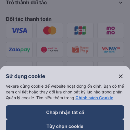
keyboard_arrow_down
Trở thành đối tác
Đối tác thanh toán
close
Sử dụng cookie
Vexere dùng cookie để website hoạt động ổn định. Bạn có thể
xem chi tiết hoặc thay đổi lựa chọn bất kỳ lúc nào trong phần
Quản lý cookie. Tìm hiểu thêm trong
Chính sách Cookie
.
Chấp nhận tất cả
Tùy chọn cookie