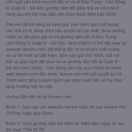
chỗ ngồi yêu thích sau khi đặt vé xe đi Đức Trọng - Lâm Đồng
từ Quận 6 - Sài Gòn giường nằm đôi giữa nhà xe với khách
hàng sau khi đặt trực tiếp vẫn chưa được đảm bảo 100%.
Cho nên để dễ dàng so sánh giá, xem đánh giá chất lượng
các nhà xe đi, được đảm bảo quyền lợi cao nhất, được hưởng
nhiều ưu đãi giảm giá vé xe giường nằm đôi đi Đức Trọng -
Lâm Đồng từ Quận 6 - Sài Gòn, hành khách có thể đặt mua tại
website Vexere.com- Hệ thống đặt vé xe khách chất lượng,
và uy tín nhất tại Việt Nam, đảm bảo giữ chỗ 100%. Đối với
bất cứ giao dịch đặt mua vé xe giường nằm đôi đi Quận 6 -
Sài Gòn Đức Trọng - Lâm Đồng nào của quý khách tại trang
web Vexere.com đều được Vexere cam kết giải quyết sự cố.
Chính sách tặng coupon giảm giá hoặc hoàn tiền sẽ tùy theo
từng trường hợp sự việc.
Hướng dẫn đặt vé tại Vexere.com:
Bước 1: Truy cập vào website Vexere hoặc tải app Vexere trên
CH Play hoặc App Store.
Bước 2: Chọn giường nằm đôi điểm đi, điểm đến, ngày đi, sau
đó chọn “TÌM VÉ XE”.