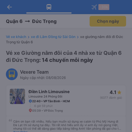
arrow_back
Tải app Vexere ngay!
Tải app Vexere
-30k
Mở app
Mở app
Nhận ưu đãi thành viên độc
-30k/ghế khi đặt vé máy bay qua
quyền
app
Quận 6
Đức Trọng
Chọn ngày
Vé xe khách
xe đi Lâm Đồng từ Sài Gòn
xe giường nằm đôi đi Đức
Trọng từ Quận 6
Vé xe Giường nằm đôi của 4 nhà xe từ Quận 6
đi Đức Trọng
: 14 chuyến mỗi ngày
Vexere Team
Ngày cập nhật: 08/08/2026
Điền Linh Limousine
4.1
Limousine 24 Phòng Đôi
(6377 đánh giá)
22:40 • VP Tân Bình - HCM
6 giờ 59 phút
05:39 • VP Đức Trọng
Cảm ơn bạn rất nhiều. Nếu bạn muốn sử dụng xe cabin từ Phú Mỹ Hưng đi
Đà Lạt thì sử dụng tại đây. Tôi rất khó hiểu anh ấy vì anh ấy nói giọng Việt,
nhưng tôi có thể dễ dàng giao tiếp bằng tiếng Anh! Văn phòng đã gọi cho tôi