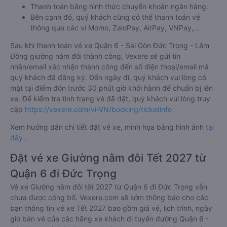
Thanh toán bằng hình thức chuyển khoản ngân hàng.
Bên cạnh đó, quý khách cũng có thể thanh toán vé
thông qua các ví Momo, ZaloPay, AirPay, VNPay,…
Sau khi thanh toán vé xe Quận 6 - Sài Gòn Đức Trọng - Lâm
Đồng giường nằm đôi thành công, Vexere sẽ gửi tin
nhắn/email xác nhận thành công đến số điện thoại/email mà
quý khách đã đăng ký. Đến ngày đi, quý khách vui lòng có
mặt tại điểm đón trước 30 phút giờ khởi hành để chuẩn bị lên
xe. Để kiểm tra tình trạng vé đã đặt, quý khách vui lòng truy
cập
https://vexere.com/vi-VN/booking/ticketinfo
Xem hướng dẫn chi tiết đặt vé xe, minh họa bằng hình ảnh
tại
đây
.
Đặt vé xe Giường nằm đôi Tết 2027 từ
Quận 6 đi Đức Trọng
Vé xe Giường nằm đôi tết 2027 từ Quận 6 đi Đức Trọng vẫn
chưa được công bố. Vexere.com sẽ sớm thông báo cho các
bạn thông tin vé xe Tết 2027 bao gồm giá vé, lịch trình, ngày
giờ bán vé của các hãng xe khách đi tuyến đường Quận 6 -