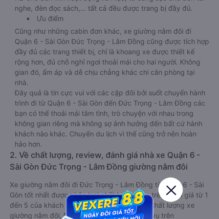
nghe, đèn đọc sách,… tất cả đều được trang bị đầy đủ.
Ưu điểm
Cũng như những cabin đơn khác, xe giường nằm đôi đi
Quận 6 - Sài Gòn Đức Trọng - Lâm Đồng cũng được tích hợp
đầy đủ các trang thiết bị, chỉ là khoang xe được thiết kế
rộng hơn, đủ chỗ nghỉ ngơi thoải mái cho hai người. Không
gian đó, ấm áp và dễ chịu chẳng khác chi căn phòng tại
nhà.
Đây quả là tin cực vui với các cặp đôi bởi suốt chuyến hành
trình đi từ Quận 6 - Sài Gòn đến Đức Trọng - Lâm Đồng các
bạn có thể thoải mái tâm tình, trò chuyện với nhau trong
không gian riêng mà không sợ ảnh hưởng đến bất cứ hành
khách nào khác. Chuyến du lịch vì thế cũng trở nên hoàn
hảo hơn.
2. Về chất lượng, review, đánh giá nhà xe Quận 6 -
Sài Gòn Đức Trọng - Lâm Đồng giường nằm đôi
Xe giường nằm đôi đi Đức Trọng - Lâm Đồng từ Quận 6 - Sài
Gòn tốt nhất được phân loại chất lượng dựa trên đánh giá từ 1
đến 5 của khách hàng với các tiêu chí như: Chất lượng xe
giường nằm đôi, Đúng giờ, Chất lượng phục vụ trên