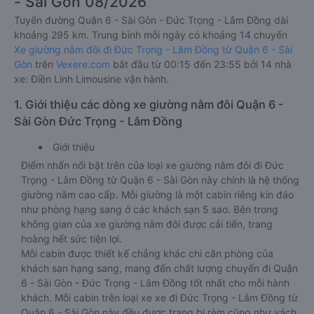
- Sài Gòn 08/2026
Tuyến đường Quận 6 - Sài Gòn - Đức Trọng - Lâm Đồng dài
khoảng 295 km. Trung bình mỗi ngày có khoảng 14 chuyến
Xe giường nằm đôi đi Đức Trọng - Lâm Đồng từ Quận 6 - Sài
Gòn
trên
Vexere.com
bắt đầu từ 00:15 đến 23:55 bởi 14 nhà
xe: Điền Linh Limousine vận hành.
1. Giới thiệu các dòng xe giường nằm đôi Quận 6 -
Sài Gòn Đức Trọng - Lâm Đồng
Giới thiệu
Điểm nhấn nổi bật trên của loại xe giường nằm đôi đi Đức
Trọng - Lâm Đồng từ Quận 6 - Sài Gòn này chính là hệ thống
giường nằm cao cấp. Mỗi giường là một cabin riêng kín đáo
như phòng hạng sang ở các khách sạn 5 sao. Bên trong
không gian của xe giường nằm đôi được cải tiến, trang
hoàng hết sức tiện lợi.
Mỗi cabin được thiết kế chẳng khác chi căn phòng của
khách sạn hạng sang, mang đến chất lượng chuyến đi Quận
6 - Sài Gòn - Đức Trọng - Lâm Đồng tốt nhất cho mỗi hành
khách. Mỗi cabin trên loại xe xe đi Đức Trọng - Lâm Đồng từ
Quận 6 - Sài Gòn này đều được trang bị rèm cũng như vách