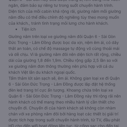
ngăn, đảm bảo sự riêng tư trong suốt chuyến hành trình.
Diện tích của mỗi cabin khá rộng rãi, giường nằm mỗi giường
nằm đều có thể điều chỉnh độ nghiêng tùy theo mong muốn
của khách., tránh tình trạng mỏi lưng cho hành khách.
Tiện ích
Giường nằm trên loại xe giường nằm đôi Quận 6 - Sài Gòn
Đức Trọng - Lâm Đồng được bọc da xịn, nệm êm ái, có dây
thắt an toàn, có chế độ massage tự động vô cùng thoải mái
và dễ chịu. Vì là giường nằm đôi nên diện tích rất rộng, chiều
dài của giường 1,8 đến 1,9m. Chiều rộng gấp 2,5 lần so với
xe giường nằm đơn thông thường nên phù hợp với cả du
khách Việt lẫn du khách ngoại quốc.
Tấm thảm lót sàn sạch sẽ, êm ái. Không gian loại xe đi Quận
6 - Sài Gòn Đức Trọng - Lâm Đồng được lắp đặt hệ thống
đèn led trang trí cực ấn tượng. Khoang chứa trên loại xe
Quận 6 - Sài Gòn Đức Trọng - Lâm Đồng này thì rộng rãi nên
hành khách có thể mang theo nhiều hành lý cần thiết cho
chuyến đi. Chuyến đi của hành khách sẽ không còn nhàm
chán với xe phòng nằm đôi bởi hàng loạt các thiết bị giải trí
được tích hợp trong suốt chuyến hành trình, từ TV, đầu phát
HD cho đến wifi hoạt động liên tục, từ cổng sạc cho đến tai