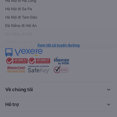
Hà Nội đi Hạ Long
Hà Nội đi Sa Pa
Hà Nội đi Tam Đảo
Đà Nẵng đi Hội An
Đà Nẵng đi Huế
Hải Phòng đi Hà Nội
Xem tất cả tuyến đường
keyboard_arrow_down
Về chúng tôi
keyboard_arrow_down
Hỗ trợ