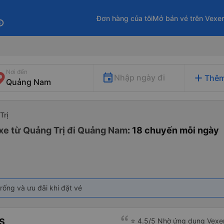
Đơn hàng của tôi
Mở bán vé trên Vexe
fo
Nơi đến
add
Nhập ngày đi
Thêm
Trị
xe từ Quảng Trị đi Quảng Nam
: 18 chuyến mỗi ngày
rống và ưu đãi khi đặt vé
S
⭐ 4.5/5 Nhờ ứng dụng Vexer