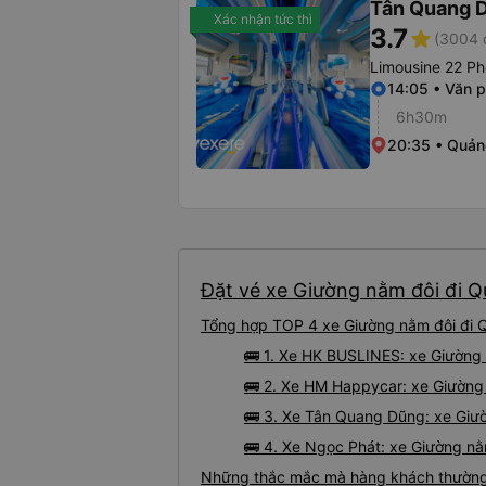
Tân Quang 
Xác nhận tức thì
3.7
star
(3004 
Limousine 22 P
14:05 • Văn 
6h30m
20:35 • Quản
Đặt vé xe Giường nằm đôi đi Q
Tổng hợp TOP 4 xe Giường nằm đôi đi Q
🚌 1. Xe HK BUSLINES: xe Giường
🚌 2. Xe HM Happycar: xe Giường
🚌 3. Xe Tân Quang Dũng: xe Giư
🚌 4. Xe Ngọc Phát: xe Giường n
Những thắc mắc mà hàng khách thường 