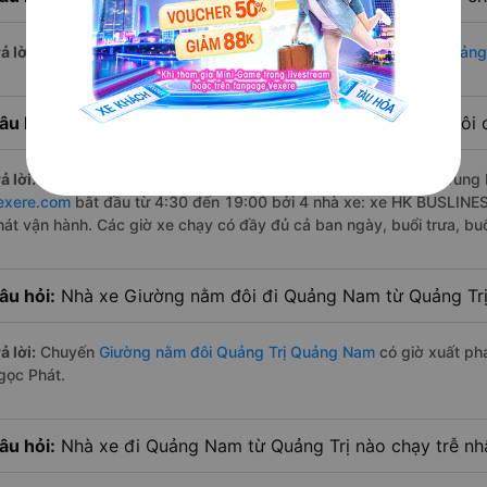
ả lời:
Đường di chuyển bằng
xe Giường nằm đôi đi Quảng Trị Quản
âu hỏi:
Mỗi ngày có bao nhiêu chuyến xe Giường nằm đôi 
ả lời:
Tuyến đường
xe Giường nằm đôi Quảng Trị Quảng Nam
trung 
exere.com
bắt đầu từ 4:30 đến 19:00 bởi 4 nhà xe: xe HK BUSLIN
hát vận hành. Các giờ xe chạy có đầy đủ cả ban ngày, buổi trưa, bu
âu hỏi:
Nhà xe Giường nằm đôi đi Quảng Nam từ Quảng Trị
ả lời:
Chuyến
Giường nằm đôi Quảng Trị Quảng Nam
có giờ xuất phá
gọc Phát.
âu hỏi:
Nhà xe đi Quảng Nam từ Quảng Trị nào chạy trễ nh