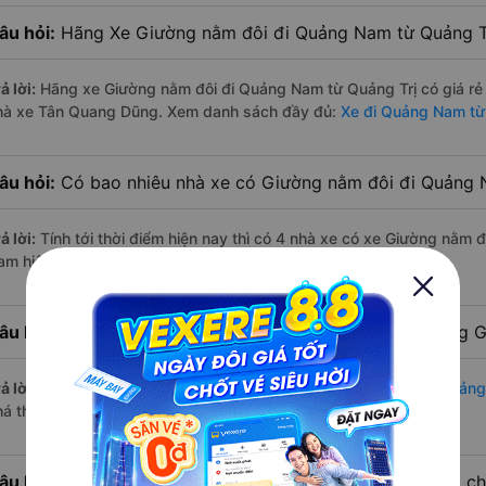
âu hỏi:
Hãng Xe Giường nằm đôi đi Quảng Nam từ Quảng Trị
ả lời:
Hãng xe Giường nằm đôi đi Quảng Nam từ Quảng Trị có giá rẻ
hà xe Tân Quang Dũng. Xem danh sách đầy đủ:
Xe đi Quảng Nam từ
âu hỏi:
Có bao nhiêu nhà xe có Giường nằm đôi đi Quảng N
ả lời:
Tính tới thời điểm hiện nay thì có 4 nhà xe có xe Giường nằm 
am hiện nay
âu hỏi:
Từ Quảng Trị đi Quảng Nam bao nhiêu tiếng bằng 
ả lời:
Thời gian di chuyển bằng
xe Giường nằm đôi Quảng Trị Quản
á thuận lợi
âu hỏi:
Từ Quảng Trị đi Quảng Nam bao nhiêu km nếu di c