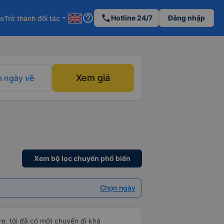
help_outline
phone
Hotline 24/7
Đăng nhập
re
Trở thành đối tác
arrow_drop_down
Xem giá
 ngày về
Xem bộ lọc chuyến phổ biến
Chọn ngày
e, tôi đã có một chuyến đi khá