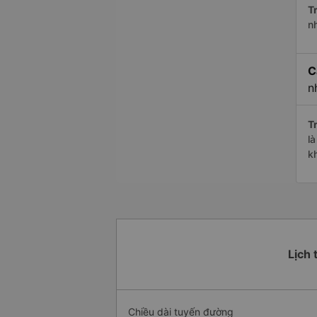
Tr
n
C
n
Tr
l
k
Lịch 
Chiều dài tuyến đường