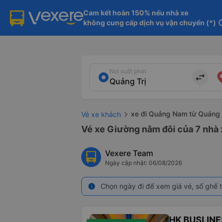
Cam kết hoàn 150% nếu nhà xe

không cung cấp dịch vụ vận chuyển (*)
in
Nơi xuất phát
import_export
xe đi Quảng Nam từ Quảng 
Vé xe khách
Vé xe Giường nằm đôi của 7 nhà 
Vexere Team
Ngày cập nhật: 06/08/2026
Chọn ngày đi để xem giá vé, số ghế t
info
HK BUSLINE