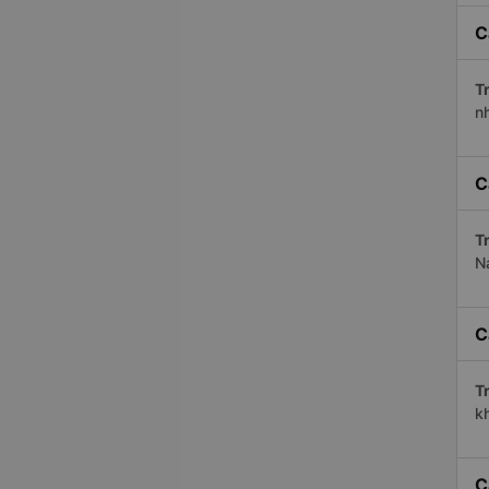
C
Tr
n
C
Tr
N
C
Tr
kh
C