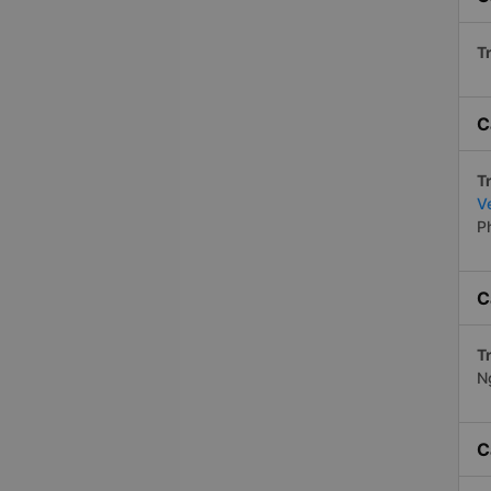
Tr
C
Tr
V
P
C
Tr
N
C