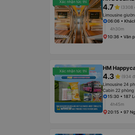
Xác nhận tức thì
4.7
star
(3308 
Limousine giườ
06:06 • Khác
4h30m
10:36 • Văn 
HM Happyca
Xác nhận tức thì
4.3
star
(934 đ
Limousine 24 p
Cabin 22 phòng
15:30 • 187 L
4h45m
20:15 • 97 Ng