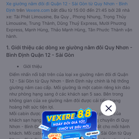
Xe giường nằm đôi đi Quận 12 - Sài Gòn từ Quy Nhơn - Bình
Định
trên
Vexere.com
bắt đầu từ 15:00 đến 21:45 bởi 28 nhà
xe: Tài Phát Limousine, Ba Quy , Phong Nhung, Trọng Thủy
Limousine, Trung Thành, Dũng Thuỷ Express, Mười Phương
Express, Mạnh Hùng, Thảo Mạnh Hùng, Tân Phước Thành vận
hành.
1. Giới thiệu các dòng xe giường nằm đôi Quy Nhơn -
Bình Định Quận 12 - Sài Gòn
Giới thiệu
Điểm nhấn nổi bật trên của loại xe giường nằm đôi đi Quận
12 - Sài Gòn từ Quy Nhơn - Bình Định này chính là hệ thống
giường nằm cao cấp. Mỗi giường là một cabin riêng kín đáo
như phòng hạng sang ở các khách sạn 5 sao. Bên trong
không gian của xe giường nằm đôi được cải tiến, trang
hoàng hết sức tiện lợi.
Mỗi cabin được thiết kế chẳng khác chi căn phòng của
khách sạn hạng sang, mang đến chất lượng chuyến đi Quy
Nhơn - Bình Định - Quận 12 - Sài Gòn tốt nhất cho mỗi hành
khách. Mỗi cabin trên loại xe xe đi Quận 12 - Sài Gòn từ Quy