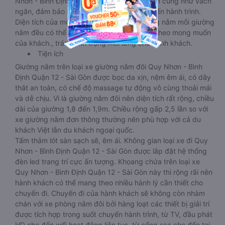
Nhơn - Bình Định này đều được trang bị rèm cũng như vách
ngăn, đảm bảo sự riêng tư trong suốt chuyến hành trình.
Diện tích của mỗi cabin khá rộng rãi, giường nằm mỗi giường
nằm đều có thể điều chỉnh độ nghiêng tùy theo mong muốn
của khách., tránh tình trạng mỏi lưng cho hành khách.
Tiện ích
Giường nằm trên loại xe giường nằm đôi Quy Nhơn - Bình
Định Quận 12 - Sài Gòn được bọc da xịn, nệm êm ái, có dây
thắt an toàn, có chế độ massage tự động vô cùng thoải mái
và dễ chịu. Vì là giường nằm đôi nên diện tích rất rộng, chiều
dài của giường 1,8 đến 1,9m. Chiều rộng gấp 2,5 lần so với
xe giường nằm đơn thông thường nên phù hợp với cả du
khách Việt lẫn du khách ngoại quốc.
Tấm thảm lót sàn sạch sẽ, êm ái. Không gian loại xe đi Quy
Nhơn - Bình Định Quận 12 - Sài Gòn được lắp đặt hệ thống
đèn led trang trí cực ấn tượng. Khoang chứa trên loại xe
Quy Nhơn - Bình Định Quận 12 - Sài Gòn này thì rộng rãi nên
hành khách có thể mang theo nhiều hành lý cần thiết cho
chuyến đi. Chuyến đi của hành khách sẽ không còn nhàm
chán với xe phòng nằm đôi bởi hàng loạt các thiết bị giải trí
được tích hợp trong suốt chuyến hành trình, từ TV, đầu phát
HD cho đến wifi hoạt động liên tục, từ cổng sạc cho đến tai