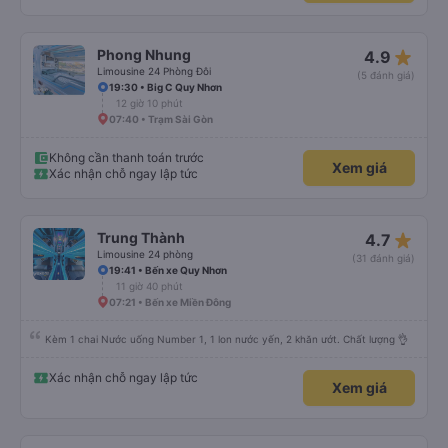
star_rate
Phong Nhung
4.9
Limousine 24 Phòng Đôi
(5 đánh giá)
19:30 • Big C Quy Nhơn
12 giờ 10 phút
07:40 • Trạm Sài Gòn
Không cần thanh toán trước
Xem giá
Xác nhận chỗ ngay lập tức
star_rate
Trung Thành
4.7
Limousine 24 phòng
(31 đánh giá)
19:41 • Bến xe Quy Nhơn
11 giờ 40 phút
07:21 • Bến xe Miền Đông
Kèm 1 chai Nước uống Number 1, 1 lon nước yến, 2 khăn ướt. Chất lượng 👌
Xác nhận chỗ ngay lập tức
Xem giá