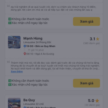
dạ trải nghiệm đi xe quá tuyệt vời, dịch vụ chăm sóc khách hàng 10 điểm,
đúng giờ. Xin cảm ơn nhà xe và sẽ tiếp tục đặt vé vào những lần sau ạ
Không cần thanh toán trước
Xem giá
Xác nhận chỗ ngay lập tức
Mạnh Hùng
3.1
Limousine 24 Phòng Đôi
(380 đánh giá)
19:00 • Bến xe Quy Nhơn
11 giờ 10 phút
06:10 • Ngã 4 An Sương
Thành thật mà nói, tôi đã đọc các đánh giá trước đó và chúng tôi hơi lo lắng.
Nhưng đó là chuyến đi xe buýt tuyệt vời nhất mà chúng tôi từng trải nghiệm.
Xe buýt khởi hành và đến đúng giờ, tài xế thân thiện, chuyến đi khá ổn (mặc
dù vẫn hơi xóc, nhưng đó là đặc trưng của Việt Nam ^^), và chỗ ngồi thoải
Xem thêm
mái. Chúng tôi thực sự rất hài lòng.
Không cần thanh toán trước
Xem giá
Xác nhận chỗ ngay lập tức
star_rate
Ba Quy
5.0
Limousine 22 chỗ
(32 đánh giá)
20:00 • Bến Xe Quy Nhơn