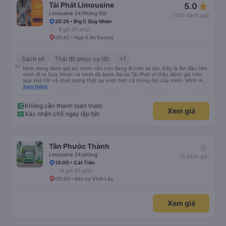
star_rate
Tài Phát Limousine
5.0
Limousine 24 Phòng Đôi
(1825 đánh giá)
20:25 • Big C Quy Nhơn
9 giờ 20 phút
05:45 • Ngã 4 An Sương
Sạch sẽ
Thái độ phục vụ tốt
+1
Mình đang đánh giá lúc mình vẫn còn đang đi trên xe lun. Đây là lần đầu tiên
mình đi ra Quy Nhơn và mình đã book đại xe Tài Phát vì thấy đánh giá trên
app khá tốt và chất lượng thật sự vượt hơn cả mong đợi của mình. Mình mua
giường đôi và vừa đủ cho 2 người. Nhân viên của nhà xe phải nói là siêu nhiệt
Xem thêm
tình và dễ thương. Trước chuyến đi mình có gọi cho bên tổng đài thì anh
nhân viên hỗ trợ mình nói chuyện siêu nhẹ nhàng và vui vẻ . Lúc mình lên xe
trung chuyển và lên xe lớn thì luôn hỗ trợ xách vali giùm tụi mình. Trên xe thì
Không cần thanh toán trước
Xem giá
có cả bánh và sữa miễn phí cho khách còn chuẩn bị cả thuốc say xe, dép,
Xác nhận chỗ ngay lập tức
mền, gối và đặc biệt là có gối ôm. Nchung là phải chấm nhà xe 10 sao mới
đủ !!!
star_rate
Tân Phước Thành
Limousine 24 phòng
(0 đánh giá)
15:00 • Cát Tiến
14 giờ 30 phút
05:30 • bến xe Vĩnh Lộc
Xem giá