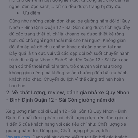
nghe, đèn đọc sách,… tất cả đều được trang bị đầy đủ.
Ưu điểm
Cũng như những cabin đơn khác, xe giường nằm đôi đi Quy
Nhơn - Bình Định Quận 12 - Sài Gòn cũng được tích hợp đầy
đủ các trang thiết bị, chỉ là khoang xe được thiết kế rộng
hơn, đủ chỗ nghỉ ngơi thoải mái cho hai người. Không gian
đó, ấm áp và dễ chịu chẳng khác chi căn phòng tại nhà.
Đây quả là tin cực vui với các cặp đôi bởi suốt chuyến hành
trình đi từ Quy Nhơn - Bình Định đến Quận 12 - Sài Gòn các
bạn có thể thoải mái tâm tình, trò chuyện với nhau trong
không gian riêng mà không sợ ảnh hưởng đến bất cứ hành
khách nào khác. Chuyến du lịch vì thế cũng trở nên hoàn
hảo hơn.
2. Về chất lượng, review, đánh giá nhà xe Quy Nhơn
- Bình Định Quận 12 - Sài Gòn giường nằm đôi
Xe giường nằm đôi đi Quận 12 - Sài Gòn từ Quy Nhơn - Bình
Định tốt nhất được phân loại chất lượng dựa trên đánh giá từ
1 đến 5 của khách hàng với các tiêu chí như: Chất lượng xe
giường nằm đôi, Đúng giờ, Chất lượng phục vụ trên
Vexere.com
. Đánh giá này được viết trực tiếp bởi các khách