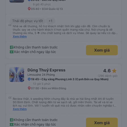
9 giờ 40 phút
05:40 • 834 Quốc lộ 13
Thái độ phục vụ tốt
+1
Nhà xe dễ thương, hỗ trợ khách nhiệt tình khi gặp vấn đề. Còn chuẩn bị
thuốc say xe cho hành khách tí hon quên mang nữa chứ. Nói chung là dễ
thương xỉu nha, 5 🌟 cho chất lượng và dịch vụ nhee. Sẽ quay lại nếu có dịp
cần 💕
Xem thêm
Không cần thanh toán trước
Xem giá
Xác nhận chỗ ngay lập tức
star_rate
Dũng Thuỷ Express
4.6
Limousine 24 Phòng
(296 đánh giá)
19:45 • Cây xăng Phương Linh 3 (Cạnh Bến xe Quy Nhơn)
12 giờ 5 phút
07:50 • Bến xe Miền Đông
Review thật, k seeding Nhìn chung đây là nhà xe hài lòng nhất khi đi tuyến
SG Bình Định. Chất lượng đến từ xe sạch sẽ, gối mền thơm. Tài xế và lơ xe
lịch sự, vui tính. Với 1 tuyến về quê mà có được nhân viên chuyên nghiệp thế
này là điểm cộng lớn, thường chỉ đi mấy tuyến du lịch mới có. Về xe thì có
Xem thêm
cổng sạc usb c là điểm cộng, phù hợp với dây sạc bây giờ. Xe đón/trả nhiều
điểm dọc cung đường nên thuận tiện cho khách. Lần sau đi Bình Định nhất
định ủng hộ tiếp nhà xe này. Chúc chủ xe làm ăn phát đạt mua thêm nhiều
Không cần thanh toán trước
Xem giá
xe chạy thêm nhiều khung giờ nữa và nâng cao tiêu chuẩn tuyến. Nếu xét
Xác nhận chỗ ngay lập tức
điểm trừ thì chỉ có thgian trả khách, team VXR set lệch với thực tế