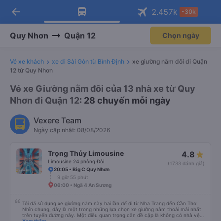
arrow_back
Tải app Vexere ngay!
Tải app Vexere
2.457
k
-30k
Mở app
Mở app
Nhận ưu đãi thành viên độc
-30k/ghế khi đặt vé máy bay qua
quyền
app
Quy Nhơn
Quận 12
Chọn ngày
Vé xe khách
xe đi Sài Gòn từ Bình Định
xe giường nằm đôi đi Quận
12 từ Quy Nhơn
Vé xe Giường nằm đôi của 13 nhà xe từ Quy
Nhơn đi Quận 12
: 28 chuyến mỗi ngày
Vexere Team
Ngày cập nhật: 08/08/2026
Trọng Thủy Limousine
4.8
Limousine 24 phòng Đôi
(1733 đánh giá)
20:05 • Big C Quy Nhơn
9 giờ 55 phút
06:00 • Ngã 4 An Sương
Tôi đã sử dụng xe giường nằm này hai lần để đi từ Nha Trang đến Cần Thơ.
Nhìn chung, đây là một trong những lựa chọn xe giường nằm thoải mái nhất
trên tuyến đường này. Một điều quan trọng cần đề cập là không có nhà vệ