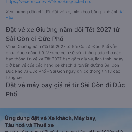
https://vexere.com/vi-VN/booking/ticketinfo
Xem hướng dẫn chi tiết đặt vé xe, minh họa bằng hình ảnh
tại
đây
.
Đặt vé xe Giường nằm đôi Tết 2027 từ
Sài Gòn đi Đức Phổ
Vé xe Giường nằm đôi tết 2027 từ Sài Gòn đi Đức Phổ vẫn
chưa được công bố. Vexere.com sẽ sớm thông báo cho các
bạn thông tin vé xe Tết 2027 bao gồm giá vé, lịch trình, ngày
giờ bán vé của các hãng xe khách đi tuyến đường Sài Gòn -
Đức Phổ và Đức Phổ - Sài Gòn ngay khi có thông tin từ các
hãng xe.
Đặt vé máy bay giá rẻ từ Sài Gòn đi Đức
Phổ
Ứng dụng đặt vé Xe khách, Máy bay,
Tàu hoả và Thuê xe
Vexere - ứng dụng đặt vé đa phương tiện với hơn 3000+ nhà