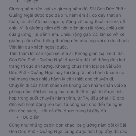
Tiện ích
Giường nằm trên loại xe giường nằm đôi Sài Gòn Đức Phổ -
Quảng Ngãi được bọc da xịn, nệm êm ái, có dây thắt an
toàn, có chế độ massage tự động vô cùng thoải mái và dễ
chịu. Vì là giường nằm đôi nên diện tích rất rộng, chiều dài
của giường 1,8 đến 1,9m. Chiều rộng gấp 2,5 lần so với xe
giường nằm đơn thông thường nên phù hợp với cả du khách
Việt lẫn du khách ngoại quốc.
Tấm thảm lót sàn sạch sẽ, êm ái. Không gian loại xe đi Sài
Gòn Đức Phổ - Quảng Ngãi được lắp đặt hệ thống đèn led
trang trí cực ấn tượng. Khoang chứa trên loại xe Sài Gòn
Đức Phổ - Quảng Ngãi này thì rộng rãi nên hành khách có
thể mang theo nhiều hành lý cần thiết cho chuyến đi.
Chuyến đi của hành khách sẽ không còn nhàm chán với xe
phòng nằm đôi bởi hàng loạt các thiết bị giải trí được tích
hợp trong suốt chuyến hành trình, từ TV, đầu phát HD cho
đến wifi hoạt động liên tục, từ cổng sạc cho đến tai nghe,
đèn đọc sách,… tất cả đều được trang bị đầy đủ.
Ưu điểm
Cũng như những cabin đơn khác, xe giường nằm đôi đi Sài
Gòn Đức Phổ - Quảng Ngãi cũng được tích hợp đầy đủ các