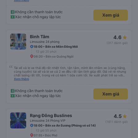
mái, chăn nệm nước suối đầy đủ. Chuyến xe của mình hầu hết là các cô bác
Xem thêm
lớn tuổi thế nên khi hít thở sẽ thấy có một chút mùi người già Lúc xuống xe,
điểm thả của mình ban đầu dự kiến là Ngã 3 Sợi ( Nha Trang ) và bắt Grab
nhưng các anh hướng dẫn mình xuống ở đây không có ma nào dám chở đâu
Không cần thanh toán trước
Xem giá
( vì đây là địa bàn của thế lực xe ôm ngầm, dân chơi cỏ kẹo ke...) Và thế là
Xác nhận chỗ ngay lập tức
mình được chở xuống Ngã 3 thành , nơi sáng sủa an toàn hơn. Một Chuyến
xe được biết thêm nhiều câu chuyện mới. Cảm ơn nhà xe đã giúp đỡ
Bình Tâm
4.6
Limousine 24 phòng
(317 đánh giá)
18:00 • Bến xe Miền Đông Mới
12 giờ 20 phút
06:20 • Bến xe Quảng Ngãi
Tài xế và lơ xe thái độ rất nhiệt tình, tận tâm, mình lên nhầm xe (cùng hãng,
cùng tuyến) tài xế và lơ xe cả 2 xe đều rất tận tình giúp đỡ. Giá vé rẻ nhưng
chất lượng rất tốt, trong vé có kèm 1 bữa cơm tối. Xe xuất phát trễ so với
trên app 45p, nhưng do bão nên trời mưa rất to, có thể thông cảm được.
Xem thêm
99/10
Không cần thanh toán trước
Xem giá
Xác nhận chỗ ngay lập tức
Rạng Đông Buslines
4.5
Limousine 24 Phòng VIP
(1811 đánh giá)
18:00 • Bến xe An Sương (Phòng vé số 14)
13 giờ 55 phút
07:55 • Đức Phổ