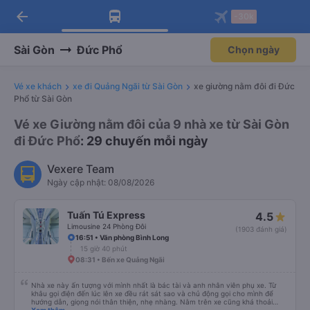
arrow_back
Tải app Vexere ngay!
Tải app Vexere
-30k
Mở app
Mở app
Nhận ưu đãi thành viên độc
-30k/ghế khi đặt vé máy bay qua
quyền
app
Sài Gòn
Đức Phổ
Chọn ngày
Vé xe khách
xe đi Quảng Ngãi từ Sài Gòn
xe giường nằm đôi đi Đức
Phổ từ Sài Gòn
Vé xe Giường nằm đôi của 9 nhà xe từ Sài Gòn
đi Đức Phổ
: 29 chuyến mỗi ngày
Vexere Team
Ngày cập nhật: 08/08/2026
Tuấn Tú Express
4.5
Limousine 24 Phòng Đôi
(1903 đánh giá)
16:51 • Văn phòng Bình Long
15 giờ 40 phút
08:31 • Bến xe Quảng Ngãi
Nhà xe này ấn tượng với mình nhất là bác tài và anh nhân viên phụ xe. Từ
khâu gọi điện đến lúc lên xe đều rát sát sao và chủ động gọi cho mình để
hướng dẫn, giọng nói thân thiện, nhẹ nhàng. Nằm trên xe cũng khá thoải