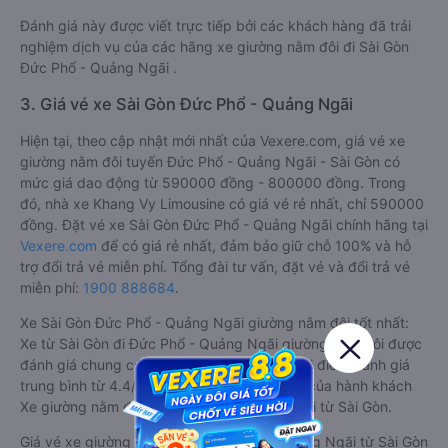
Đánh giá này được viết trực tiếp bởi các khách hàng đã trải
nghiệm dịch vụ của các hãng xe giường nằm đôi đi Sài Gòn
Đức Phổ - Quảng Ngãi .
3. Giá vé xe Sài Gòn Đức Phổ - Quảng Ngãi
Hiện tại, theo cập nhật mới nhất của Vexere.com, giá vé xe
giường nằm đôi tuyến Đức Phổ - Quảng Ngãi - Sài Gòn có
mức giá dao động từ 590000 đồng - 800000 đồng. Trong
đó, nhà xe Khang Vy Limousine có giá vé rẻ nhất, chỉ 590000
đồng. Đặt vé xe Sài Gòn Đức Phổ - Quảng Ngãi chính hãng tại
Vexere.com
để có giá rẻ nhất, đảm bảo giữ chỗ 100% và hỗ
trợ đổi trả vé miễn phí. Tổng đài tư vấn, đặt vé và đổi trả vé
miễn phí:
1900 888684
.
Xe Sài Gòn Đức Phổ - Quảng Ngãi giường nằm đôi tốt nhất:
Xe từ Sài Gòn đi Đức Phổ - Quảng Ngãi giường nằm đôi được
đánh giá chung có chất lượng Trung bình với điểm đánh giá
trung bình từ 4.4/5 dựa trên 4847 phản hồi của hành khách
Xe giường nằm đôi về Đức Phổ - Quảng Ngãi từ Sài Gòn.
Giá vé xe giường nằm đôi đi Đức Phổ - Quảng Ngãi từ Sài Gòn