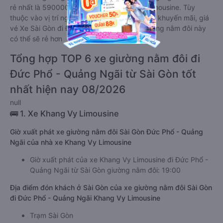
rẻ nhất là 590000 của hãng xe Khang Vy Limousine. Tùy
thuộc vào vị trí ngồi của bạn và chương trình khuyến mãi, giá
vé Xe Sài Gòn đi Đức Phổ - Quảng Ngãi giường nằm đôi này
có thể sẽ rẻ hơn
Tổng hợp TOP 6 xe giường nằm đôi đi
Đức Phổ - Quảng Ngãi từ Sài Gòn tốt
nhất hiện nay 08/2026
null
🚌 1. Xe Khang Vy Limousine
Giờ xuất phát xe giường nằm đôi Sài Gòn Đức Phổ - Quảng
Ngãi của nhà xe Khang Vy Limousine
Giờ xuất phát của xe Khang Vy Limousine đi Đức Phổ -
Quảng Ngãi từ Sài Gòn giường nằm đôi: 19:00
Địa điểm đón khách ở Sài Gòn của xe giường nằm đôi Sài Gòn
đi Đức Phổ - Quảng Ngãi Khang Vy Limousine
Trạm Sài Gòn