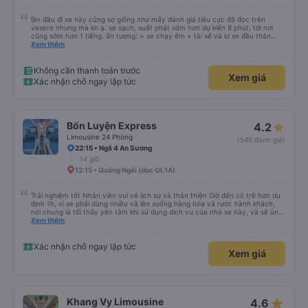
lần đầu đi xe này cũng sợ giống như mấy đánh giá tiêu cực đã đọc trên
vexere nhưng mà kh ạ. xe sạch, xuất phát sớm hơn dự kiến 8 phút, tới nơi
cũng sớm hơn 1 tiếng. ấn tượng: + xe chạy êm + tài xế và lơ xe đều thân
thiện dễ thương. thật ra cũng kh tiếp xúc nhiều+ lắm nhưng cá nhân mình
Xem thêm
cảm thấy vậy + đồ ăn tối đa dạng, nêm nếm thì tùy người thấy hợp, cá nhân
mình thấy kh hợp lắm nhưng chưa đến mức tệ mình đi chuyến quảng ngãi -
an sương, xe dừng đúng 3 lần (cả ăn tối) cho khách đi vệ sinh. cái hay ở đây
Không cần thanh toán trước
Xem giá
là khi gần tới chỗ ăn tối sẽ có loa thông báo, loa báo là dừng 30p nhưng thực
Xác nhận chỗ ngay lập tức
tế chỉ dừng khoảng 25p, chắc do khách đã lên đông đủ. tóm lại thì lần đầu đi
xe này và sẽ có lần sau nếu có dịp, ấn tượng tốt
Bốn Luyện Express
4.2
Limousine 24 Phòng
(546 đánh giá)
22:15 • Ngã 4 An Sương
14 giờ
12:15 • Quảng Ngãi (dọc QL1A)
Trải nghiệm tốt Nhân viên vui vẻ lịch sự và thân thiện Giờ đến có trễ hơn dự
định 1h, vì xe phải dừng nhiều và lên xuống hàng hóa và rước hành khách,
nói chung là tối thấy yên tâm khi sử dụng dịch vụ của nhà xe này, và sẽ ủng
hộ và giới thiệu cho người thân sử dụng dịch vụ của nhà xe này
Xem thêm
Xác nhận chỗ ngay lập tức
Xem giá
star_rate
Khang Vy Limousine
4.6