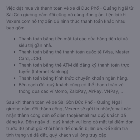
Việc đặt mua và thanh toán vé xe đi Đức Phổ - Quảng Ngãi từ
Sài Gòn giường nằm đôi cũng vô cùng đơn giản, tiện lợi khi
Vexere.com hỗ trợ đến 06 hình thức thanh toán khác nhau
bao gồm:
Thanh toán bằng tiền mặt tại các cửa hàng tiện lợi và
siêu thị gần nhà.
Thanh toán bằng thẻ thanh toán quốc tế (Visa, Master
Card, JCB).
Thanh toán bằng thẻ ATM đã đăng ký thanh toán trực
tuyến (Internet Banking).
Thanh toán bằng hình thức chuyển khoản ngân hàng.
Bên cạnh đó, quý khách cũng có thể thanh toán vé
thông qua các ví Momo, ZaloPay, AirPay, VNPay,…
Sau khi thanh toán vé xe Sài Gòn Đức Phổ - Quảng Ngãi
giường nằm đôi thành công, Vexere sẽ gửi tin nhắn/email xác
nhận thành công đến số điện thoại/email mà quý khách đã
đăng ký. Đến ngày đi, quý khách vui lòng có mặt tại điểm đón
trước 30 phút giờ khởi hành để chuẩn bị lên xe. Để kiểm tra
tình trạng vé đã đặt, quý khách vui lòng truy cập