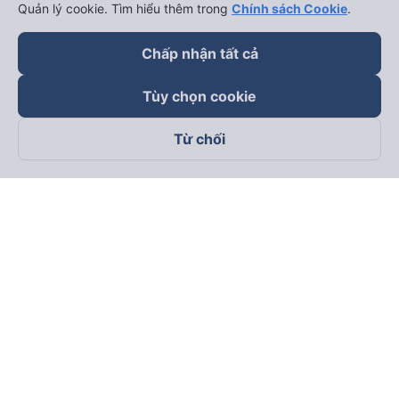
Quản lý cookie. Tìm hiểu thêm trong
Chính sách Cookie
.
Chấp nhận tất cả
Tùy chọn cookie
Từ chối
Theo dõi chúng tôi trên
Facebook
Tiktok
Youtube
Công ty TNHH Thương Mại Dịch Vụ Vexere
Địa chỉ đăng ký kinh doanh: 8C Chữ Đồng Tử, Phường Tân
Sơn Nhất, TP. Hồ Chí Minh, Việt Nam
Địa chỉ
:
Lầu 2, toà nhà H3 Circo Hoàng Diệu, 384 Hoàng Diệu,
Phường Khánh Hội, TP Hồ Chí Minh, Việt Nam
Tầng 3, toà nhà 101 Láng Hạ, 101 Láng Hạ, Phường Láng, TP.
Hà Nội, Việt Nam
Giấy chứng nhận ĐKKD số 0315133726 do Sở KH và ĐT TP.