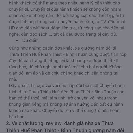
hành khách có thể mang theo nhiều hành lý cần thiết cho
chuyến đi. Chuyến đi của hành khách sẽ không còn nhàm
chán với xe phòng nằm đôi bởi hàng loạt các thiết bị giải trí
được tích hợp trong suốt chuyến hành trình, từ TV, đầu phát
HD cho đến wifi hoạt động liên tục, từ cổng sạc cho đến tai
nghe, đèn đọc sách,… tất cả đều được trang bị đầy đủ.
Ưu điểm
Cũng như những cabin đơn khác, xe giường nằm đôi đi
Thừa Thiên Huế Phan Thiết - Bình Thuận cũng được tích hợp
đầy đủ các trang thiết bị, chỉ là khoang xe được thiết kế
rộng hơn, đủ chỗ nghỉ ngơi thoải mái cho hai người. Không
gian đó, ấm áp và dễ chịu chẳng khác chi căn phòng tại
nhà.
Đây quả là tin cực vui với các cặp đôi bởi suốt chuyến hành
trình đi từ Thừa Thiên Huế đến Phan Thiết - Bình Thuận các
bạn có thể thoải mái tâm tình, trò chuyện với nhau trong
không gian riêng mà không sợ ảnh hưởng đến bất cứ hành
khách nào khác. Chuyến du lịch vì thế cũng trở nên hoàn
hảo hơn.
2. Về chất lượng, review, đánh giá nhà xe Thừa
Thiên Huế Phan Thiết - Bình Thuận giường nằm đôi