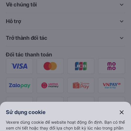
keyboard_arrow_down
Về chúng tôi
keyboard_arrow_down
Hỗ trợ
keyboard_arrow_down
Trở thành đối tác
Đối tác thanh toán
close
Sử dụng cookie
Vexere dùng cookie để website hoạt động ổn định. Bạn có thể
xem chi tiết hoặc thay đổi lựa chọn bất kỳ lúc nào trong phần