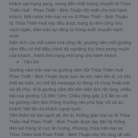
khách sạn hạng sang, mang đến chất lượng chuyến đi Thừa
Thiên Huế - Phan Thiết - Bình Thuận tốt nhất cho mỗi hành
khách. Mỗi cabin trên loại xe xe đi Phan Thiết - Bình Thuận
từ Thừa Thiên Huế này đều được trang bị rèm cũng như
vách ngăn, đảm bảo sự riêng tư trong suốt chuyến hành
trình.
Diện tích của mỗi cabin khá rộng rãi, giường nằm mỗi giường
nằm đều có thể điều chỉnh độ nghiêng tùy theo mong muốn
của khách., tránh tình trạng mỏi lưng cho hành khách.
Tiện ích
Giường nằm trên loại xe giường nằm đôi Thừa Thiên Huế
Phan Thiết - Bình Thuận được bọc da xịn, nệm êm ái, có dây
thắt an toàn, có chế độ massage tự động vô cùng thoải mái
và dễ chịu. Vì là giường nằm đôi nên diện tích rất rộng, chiều
dài của giường 1,8 đến 1,9m. Chiều rộng gấp 2,5 lần so với
xe giường nằm đơn thông thường nên phù hợp với cả du
khách Việt lẫn du khách ngoại quốc.
Tấm thảm lót sàn sạch sẽ, êm ái. Không gian loại xe đi Thừa
Thiên Huế Phan Thiết - Bình Thuận được lắp đặt hệ thống
đèn led trang trí cực ấn tượng. Khoang chứa trên loại xe
Thừa Thiên Huế Phan Thiết - Bình Thuận này thì rộng rãi nên