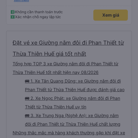
xấu thì mình ngược lại nha. Bạn ấy nhắc nhở rất đúng. 2 bác nói rất to. To
Xem thêm
đến lỗi mình ngủ còn mơ được câu chuyện các bác nói với nhau xuất hiện
trong giấc mơ của mình luôn. Nên nếu bạn ấy bị phản ánh thì đừng trừ lương
bạn ấy nha. Nếu bạn ấy bị trừ thì bảo bạn ấy liên hệ sđt của mình, mình hỗ
Không cần thanh toán trước
Xem giá
trợ ạ. Số mình đuôi 666, chuyến ĐH-NT ngày 16/1. À các bạn nữ lễ tân xinh
Xác nhận chỗ ngay lập tức
iu còn đổi cho mình phòng đơn sang đôi xong còn note là (một mình) yêu
luôn. Nhưng phòng đôi mà nằm một thì mỗi lần xe rẽ 1 cái là ✈️ Ít đi xe khách
nhưng đủ để đánh giá 10/10.
Đặt vé xe Giường nằm đôi đi Phan Thiết từ
Thừa Thiên Huế giá tốt nhất
Tổng hợp TOP 3 xe Giường nằm đôi đi Phan Thiết từ
Thừa Thiên Huế tốt nhất hiện nay 08/2026
🚌 1. Xe Tân Quang Dũng: xe Giường nằm đôi đi
Phan Thiết từ Thừa Thiên Huế được đánh giá cao
🚌 2. Xe Ngọc Phát: xe Giường nằm đôi đi Phan
Thiết từ Thừa Thiên Huế uy tín
🚌 3. Xe Trung Nga (Nghệ An): xe Giường nằm
đôi đi Phan Thiết từ Thừa Thiên Huế chất lượng
Những thắc mắc mà hàng khách thường gặp khi đặt xe