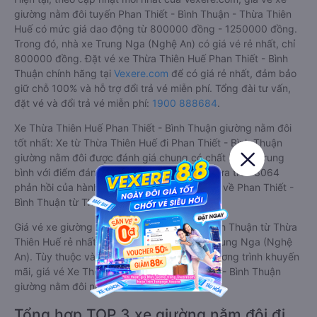
giường nằm đôi tuyến Phan Thiết - Bình Thuận - Thừa Thiên
Huế có mức giá dao động từ 800000 đồng - 1250000 đồng.
Trong đó, nhà xe Trung Nga (Nghệ An) có giá vé rẻ nhất, chỉ
800000 đồng. Đặt vé xe Thừa Thiên Huế Phan Thiết - Bình
Thuận chính hãng tại
Vexere.com
để có giá rẻ nhất, đảm bảo
giữ chỗ 100% và hỗ trợ đổi trả vé miễn phí. Tổng đài tư vấn,
đặt vé và đổi trả vé miễn phí:
1900 888684
.
Xe Thừa Thiên Huế Phan Thiết - Bình Thuận giường nằm đôi
tốt nhất: Xe từ Thừa Thiên Huế đi Phan Thiết - Bình Thuận
giường nằm đôi được đánh giá chung có chất lượng Trung
bình với điểm đánh giá trung bình từ 2.7/5 dựa trên 3064
phản hồi của hành khách Xe giường nằm đôi về Phan Thiết -
Bình Thuận từ Thừa Thiên Huế.
Giá vé xe giường nằm đôi đi Phan Thiết - Bình Thuận từ Thừa
Thiên Huế rẻ nhất là 800000 của hãng xe Trung Nga (Nghệ
An). Tùy thuộc vào vị trí ngồi của bạn và chương trình khuyến
mãi, giá vé Xe Thừa Thiên Huế đi Phan Thiết - Bình Thuận
giường nằm đôi này có thể sẽ rẻ hơn
Tổng hợp TOP 3 xe giường nằm đôi đi