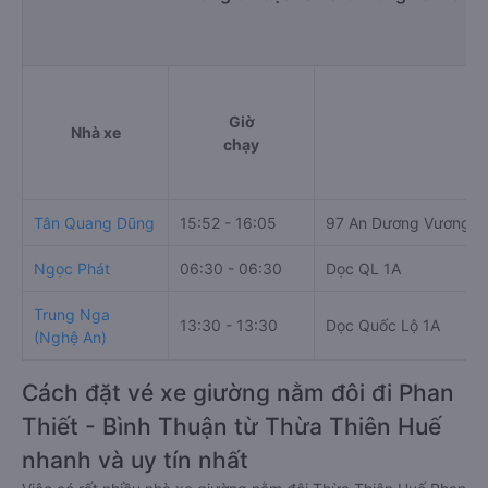
Giờ
Nhà xe
chạy
Tân Quang Dũng
15:52 - 16:05
97 An Dương Vương, P
Ngọc Phát
06:30 - 06:30
Dọc QL 1A
Trung Nga
13:30 - 13:30
Dọc Quốc Lộ 1A
(Nghệ An)
Cách đặt vé xe giường nằm đôi đi Phan
Thiết - Bình Thuận từ Thừa Thiên Huế
nhanh và uy tín nhất