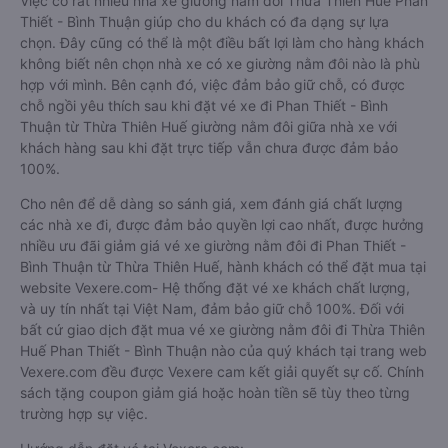
Việc có rất nhiều nhà xe giường nằm đôi Thừa Thiên Huế Phan
Thiết - Bình Thuận giúp cho du khách có đa dạng sự lựa
chọn. Đây cũng có thể là một điều bất lợi làm cho hàng khách
không biết nên chọn nhà xe có xe giường nằm đôi nào là phù
hợp với mình. Bên cạnh đó, việc đảm bảo giữ chỗ, có được
chỗ ngồi yêu thích sau khi đặt vé xe đi Phan Thiết - Bình
Thuận từ Thừa Thiên Huế giường nằm đôi giữa nhà xe với
khách hàng sau khi đặt trực tiếp vẫn chưa được đảm bảo
100%.
Cho nên để dễ dàng so sánh giá, xem đánh giá chất lượng
các nhà xe đi, được đảm bảo quyền lợi cao nhất, được hưởng
nhiều ưu đãi giảm giá vé xe giường nằm đôi đi Phan Thiết -
Bình Thuận từ Thừa Thiên Huế, hành khách có thể đặt mua tại
website Vexere.com- Hệ thống đặt vé xe khách chất lượng,
và uy tín nhất tại Việt Nam, đảm bảo giữ chỗ 100%. Đối với
bất cứ giao dịch đặt mua vé xe giường nằm đôi đi Thừa Thiên
Huế Phan Thiết - Bình Thuận nào của quý khách tại trang web
Vexere.com đều được Vexere cam kết giải quyết sự cố. Chính
sách tặng coupon giảm giá hoặc hoàn tiền sẽ tùy theo từng
trường hợp sự việc.