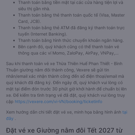
Thanh toán bằng tiền mặt tại các cửa hàng tiện lợi và
siêu thị gần nhà.
Thanh toán bằng thẻ thanh toán quốc tế (Visa, Master
Card, JCB).
Thanh toán bằng thẻ ATM đã đăng ký thanh toán trực
tuyến (Internet Banking).
Thanh toán bằng hình thức chuyển khoản ngân hàng.
Bên cạnh đó, quý khách cũng có thể thanh toán vé
thông qua các ví Momo, ZaloPay, AirPay, VNPay,…
Sau khi thanh toán vé xe Thừa Thiên Huế Phan Thiết - Bình
Thuận giường nằm đôi thành công, Vexere sẽ gửi tin
nhắn/email xác nhận thành công đến số điện thoại/email mà
quý khách đã đăng ký. Đến ngày đi, quý khách vui lòng có
mặt tại điểm đón trước 30 phút giờ khởi hành để chuẩn bị lên
xe. Để kiểm tra tình trạng vé đã đặt, quý khách vui lòng truy
cập
https://vexere.com/vi-VN/booking/ticketinfo
Xem hướng dẫn chi tiết đặt vé xe, minh họa bằng hình ảnh
tại
đây
.
Đặt vé xe Giường nằm đôi Tết 2027 từ