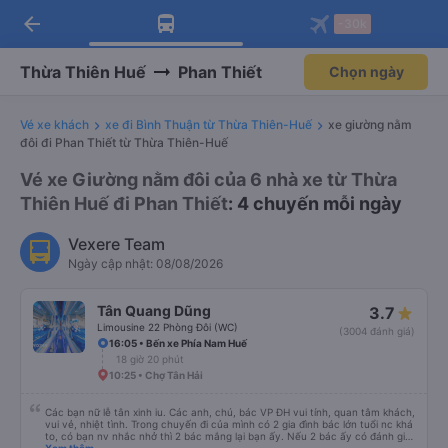
arrow_back
Tải app Vexere ngay!
Tải app Vexere
-30k
Mở app
Mở app
Nhận ưu đãi thành viên độc
-30k/ghế khi đặt vé máy bay qua
quyền
app
Thừa Thiên Huế
Phan Thiết
Chọn ngày
Vé xe khách
xe đi Bình Thuận từ Thừa Thiên-Huế
xe giường nằm
đôi đi Phan Thiết từ Thừa Thiên-Huế
Vé xe Giường nằm đôi của 6 nhà xe từ Thừa
Thiên Huế đi Phan Thiết
: 4 chuyến mỗi ngày
Vexere Team
Ngày cập nhật: 08/08/2026
Tân Quang Dũng
3.7
Limousine 22 Phòng Đôi (WC)
(3004 đánh giá)
16:05 • Bến xe Phía Nam Huế
18 giờ 20 phút
10:25 • Chợ Tân Hải
Các bạn nữ lễ tân xinh iu. Các anh, chú, bác VP ĐH vui tính, quan tâm khách,
vui vẻ, nhiệt tình. Trong chuyến đi của mình có 2 gia đình bác lớn tuổi nc khá
to, có bạn nv nhắc nhở thì 2 bác mắng lại bạn ấy. Nếu 2 bác ấy có đánh giá