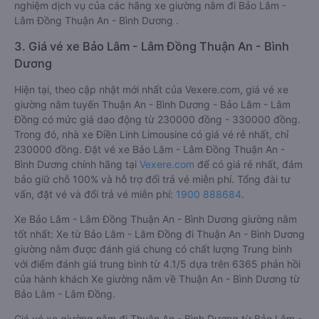
nghiệm dịch vụ của các hãng xe giường nằm đi Bảo Lâm -
Lâm Đồng Thuận An - Bình Dương .
3. Giá vé xe Bảo Lâm - Lâm Đồng Thuận An - Bình
Dương
Hiện tại, theo cập nhật mới nhất của Vexere.com, giá vé xe
giường nằm tuyến Thuận An - Bình Dương - Bảo Lâm - Lâm
Đồng có mức giá dao động từ 230000 đồng - 330000 đồng.
Trong đó, nhà xe Điền Linh Limousine có giá vé rẻ nhất, chỉ
230000 đồng. Đặt vé xe Bảo Lâm - Lâm Đồng Thuận An -
Bình Dương chính hãng tại
Vexere.com
để có giá rẻ nhất, đảm
bảo giữ chỗ 100% và hỗ trợ đổi trả vé miễn phí. Tổng đài tư
vấn, đặt vé và đổi trả vé miễn phí:
1900 888684
.
Xe Bảo Lâm - Lâm Đồng Thuận An - Bình Dương giường nằm
tốt nhất: Xe từ Bảo Lâm - Lâm Đồng đi Thuận An - Bình Dương
giường nằm được đánh giá chung có chất lượng Trung bình
với điểm đánh giá trung bình từ 4.1/5 dựa trên 6365 phản hồi
của hành khách Xe giường nằm về Thuận An - Bình Dương từ
Bảo Lâm - Lâm Đồng.
Giá vé xe giường nằm đi Thuận An - Bình Dương từ Bảo Lâm -