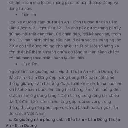
kế thêm rèm che khiến không gian trở nên thoáng đãng và
riêng tư hơn.
Tiện ích
Loại xe giường nằm đi Thuận An - Bình Dương từ Bảo Lâm -
Lâm Đồng VIP Limousine 32 - 34 chỗ này được trang bị đầy
đủ mọi nội thất cần thiết. Có chăn đắp, gối kê sạch sẽ, thơm
tho, Tivi màn hình phẳng siêu nét, ổ cắm sạc đa năng nguồn
220v có thể dùng chung cho nhiều thiết bị. Một số hãng xe
còn thiết kế thêm khoang chứa đồ rộng rãi nên hành khách
có thể mang theo nhiều hành lý cần thiết.
Ưu điểm
Ngoại hình xe giường nằm vip đi Thuận An - Bình Dương từ
Bảo Lâm - Lâm Đồng đẹp, sáng bóng. Nổi bật nhất là hệ
thống giường nằm hai tầng được thiết kế so le, khoa học nên
khi hành khách bước lên tầng hai không làm ảnh hưởng đến
khách nằm ở giường tầng 1.Diện tích giường rộng rãi: chiều
dài 1,8 đến 1,9m còn chiều rộng gấp rưỡi so với giường
thông thường nên phù hợp với cả du khách nước ngoài lẫn
du khách Việt Nam.
c. Xe giường nằm phòng cabin Bảo Lâm - Lâm Đồng Thuận
An - Bình Dương