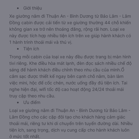
Giới thiệu
Xe giường nằm đi Thuận An - Bình Dương từ Bảo Lâm - Lâm
Đồng cabin được cải tiến từ xe giường thường 44 chỗ khiến
không gian xe trở nên thoáng đãng, rộng rãi hơn. Loại xe
này được tích hợp nhiều tiện ích trên xe giúp hành khách có
1 hành trình thoải mái và thú vị.
Tiện ích
Trong mỗi cabin của loại xe này đều được trang bị màn hình
tivi riêng. Khe điều hòa mát lạnh, đèn đọc sách nhiều chế độ
sáng để hành khách điều chỉnh theo nhu cầu của mình.Ổ
cắm sạc được thiết kế ngay bên cạnh chỗ nằm, bàn làm
việc mini, hộc để cốc chén, nước uống đầy đủ tiện ích. Tai
nghe hiện đại, wifi tốc độ cao hoạt động 24/24 thoải mái
truy cập theo nhu cầu.
Ưu điểm
Loại xe giường nằm đi Thuận An - Bình Dương từ Bảo Lâm -
Lâm Đồng cho các cặp đôi tạo cho khách hàng cảm giác
thoải mái, riêng tư khi di chuyển trên tuyến đường dài. Nhiều
tiện ích, sang trọng, dịch vụ cung cấp cho hành khách luôn
ở mức tốt nhất.