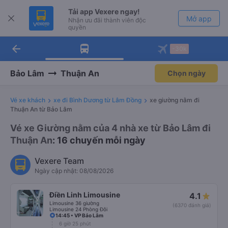
Tải app Vexere ngay!
Mở app
Nhận ưu đãi thành viên độc
quyền
arrow_back
Tải app Vexere
-30k
Mở app
-30k/ghế khi đặt vé máy bay qua
app
Bảo Lâm
Thuận An
Chọn ngày
Vé xe khách
xe đi Bình Dương từ Lâm Đồng
xe giường nằm đi
Thuận An từ Bảo Lâm
Vé xe Giường nằm của 4 nhà xe từ Bảo Lâm đi
Thuận An
: 16 chuyến mỗi ngày
Vexere Team
Ngày cập nhật: 08/08/2026
Điền Linh Limousine
4.1
Limousine 36 giường
(6370 đánh giá)
Limousine 24 Phòng Đôi
14:45 • VP Bảo Lâm
6 giờ 25 phút