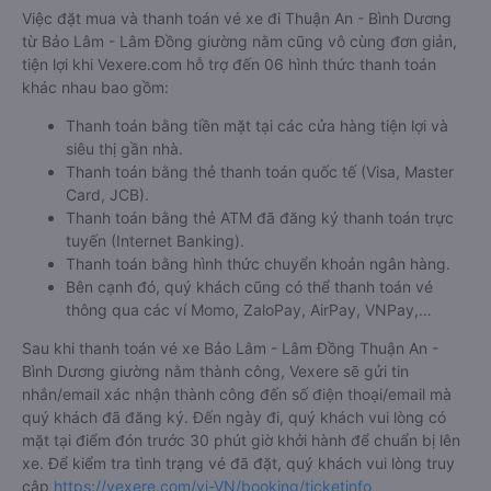
Việc đặt mua và thanh toán vé xe đi Thuận An - Bình Dương
từ Bảo Lâm - Lâm Đồng giường nằm cũng vô cùng đơn giản,
tiện lợi khi Vexere.com hỗ trợ đến 06 hình thức thanh toán
khác nhau bao gồm:
Thanh toán bằng tiền mặt tại các cửa hàng tiện lợi và
siêu thị gần nhà.
Thanh toán bằng thẻ thanh toán quốc tế (Visa, Master
Card, JCB).
Thanh toán bằng thẻ ATM đã đăng ký thanh toán trực
tuyến (Internet Banking).
Thanh toán bằng hình thức chuyển khoản ngân hàng.
Bên cạnh đó, quý khách cũng có thể thanh toán vé
thông qua các ví Momo, ZaloPay, AirPay, VNPay,…
Sau khi thanh toán vé xe Bảo Lâm - Lâm Đồng Thuận An -
Bình Dương giường nằm thành công, Vexere sẽ gửi tin
nhắn/email xác nhận thành công đến số điện thoại/email mà
quý khách đã đăng ký. Đến ngày đi, quý khách vui lòng có
mặt tại điểm đón trước 30 phút giờ khởi hành để chuẩn bị lên
xe. Để kiểm tra tình trạng vé đã đặt, quý khách vui lòng truy
cập
https://vexere.com/vi-VN/booking/ticketinfo