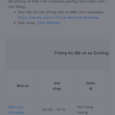
Văn phòng xe Điền Linh Limousine giường nằm ở Bảo Lâm -
Lâm Đồng:
Xem địa chỉ văn phòng nhà xe Điền Linh Limousine:
https://vexere.com/vi-VN/xe-dien-linh-limousine
Điện thoại:
1900 888684
Thông tin đặt vé xe Giường n
Giờ
Điểm
Nhà xe
chạy
đi
Điền Linh
180 Hùng
57
00:35 - 15:15
Limousine
Vương
Mộ