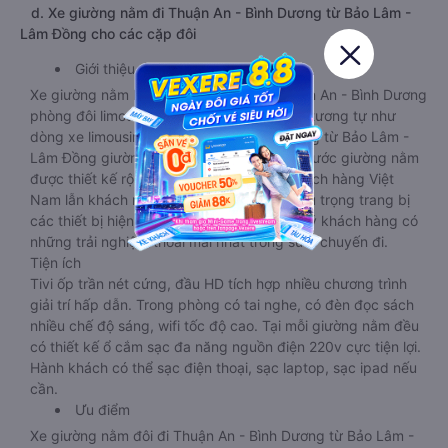
d. Xe giường nằm đi Thuận An - Bình Dương từ Bảo Lâm -
Lâm Đồng cho các cặp đôi
Giới thiệu
Xe giường nằm Bảo Lâm - Lâm Đồng Thuận An - Bình Dương
phòng đôi limousine là dòng xe có thiết kế tương tự như
dòng xe limousine đi Thuận An - Bình Dương từ Bảo Lâm -
Lâm Đồng giường phòng. Tuy nhiên kích thước giường nằm
được thiết kế rộng hơn, phù hợp với cả khách hàng Việt
Nam lẫn khách nước ngoài. Nhà xe vẫn chú trọng trang bị
các thiết bị hiện đại nhằm đảm bảo cho quý khách hàng có
những trải nghiệm thoải mái nhất trong suốt chuyến đi.
Tiện ích
Tivi ốp trần nét cứng, đầu HD tích hợp nhiều chương trình
giải trí hấp dẫn. Trong phòng có tai nghe, có đèn đọc sách
nhiều chế độ sáng, wifi tốc độ cao. Tại mỗi giường nằm đều
có thiết kế ổ cắm sạc đa năng nguồn điện 220v cực tiện lợi.
Hành khách có thể sạc điện thoại, sạc laptop, sạc ipad nếu
cần.
Ưu điểm
Xe giường nằm đôi đi Thuận An - Bình Dương từ Bảo Lâm -