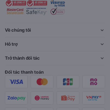
keyboard_arrow_down
Về chúng tôi
keyboard_arrow_down
Hỗ trợ
keyboard_arrow_down
Trở thành đối tác
Đối tác thanh toán