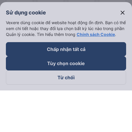
close
Sử dụng cookie
Vexere dùng cookie để website hoạt động ổn định. Bạn có thể
xem chi tiết hoặc thay đổi lựa chọn bất kỳ lúc nào trong phần
Quản lý cookie. Tìm hiểu thêm trong
Chính sách Cookie
.
Chấp nhận tất cả
Tùy chọn cookie
Từ chối
Theo dõi chúng tôi trên
Facebook
Tiktok
Youtube
Công ty TNHH Thương Mại Dịch Vụ Vexere
Địa chỉ đăng ký kinh doanh: 8C Chữ Đồng Tử, Phường Tân
Sơn Nhất, TP. Hồ Chí Minh, Việt Nam