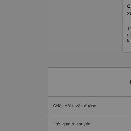
C
x
Tr
s
l
Chiều dài tuyến đường
Thời gian di chuyển