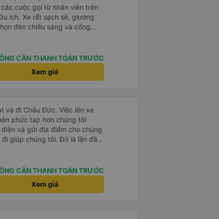
à các cuộc gọi từ nhân viên trên
ữu ích. Xe rất sạch sẽ, giường
 chọn đèn chiếu sáng và cổng
iện. Nhân viên rất lịch sự và xe
ến. Cảm ơn!
ÔNG CẦN THANH TOÁN TRƯỚC
Xem giá
t và đi Châu Đức. Việc lên xe
 nên phức tạp hơn chúng tôi
 điện và gửi địa điểm cho chúng
 đi giúp chúng tôi. Đó là lần đầu
i đứa trẻ nhỏ khá thú vị. Chúng
 xe sẽ dừng lại để nghỉ hoặc ăn
 xe dừng lại lúc nửa đêm ở Cần
ÔNG CẦN THANH TOÁN TRƯỚC
ăn. Khi đến điểm dừng, họ đánh
Xem giá
ảo chúng tôi đã sẵn sàng. Nhìn
 tốt. Mỗi giường đều có gối và
lớn và 1 trẻ em nằm thoải mái.