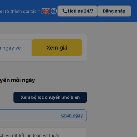
help_outline
phone
Hotline 24/7
Đăng nhập
re
Trở thành đối tác
arrow_drop_down
Xem giá
 ngày về
uyến mỗi ngày
Xem bộ lọc chuyến phổ biến
Chọn ngày
h vụ rất tốt, an toàn và thoải