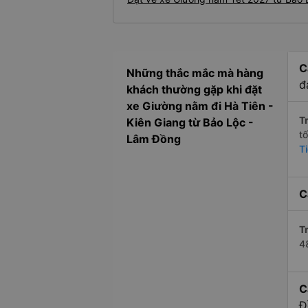
C
Những thắc mắc mà hàng
đ
khách thường gặp khi đặt
xe Giường nằm đi Hà Tiên -
Tr
Kiên Giang từ Bảo Lộc -
t
Lâm Đồng
T
C
Tr
4
C
Đ