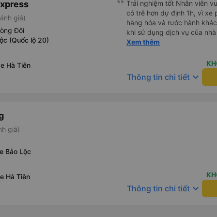
Express
Trải nghiệm tốt Nhân viên vu
có trễ hơn dự định 1h, vì xe
ánh giá)
hàng hóa và rước hành khách
hòng Đôi
khi sử dụng dịch vụ của nhà 
ộc (Quốc lộ 20)
thiệu cho người thân sử dụn
Xem thêm
KH
e Hà Tiên
keyboard_arrow_down
Thông tin chi tiết
g
nh giá)
xe Bảo Lộc
KH
e Hà Tiên
keyboard_arrow_down
Thông tin chi tiết