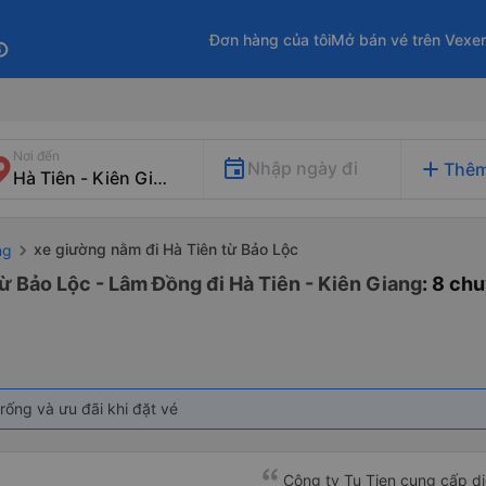
Đơn hàng của tôi
Mở bán vé trên Vexe
fo
Nơi đến
add
Nhập ngày đi
Thêm
xe giường nằm đi Hà Tiên từ Bảo Lộc
ng
ừ Bảo Lộc - Lâm Đồng đi Hà Tiên - Kiên Giang
: 8 ch
rống và ưu đãi khi đặt vé
Công ty Tu Tien cung cấp dịc