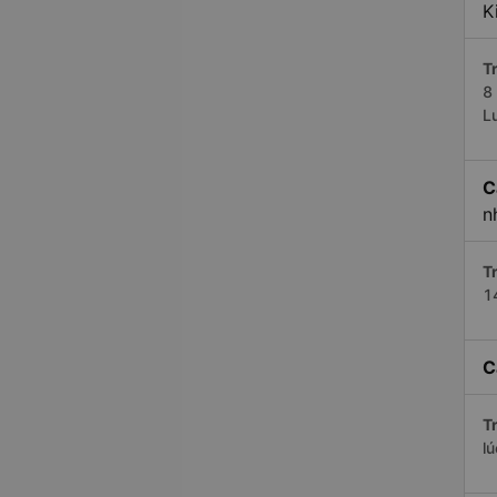
K
Tr
8
L
C
n
Tr
1
C
Tr
l