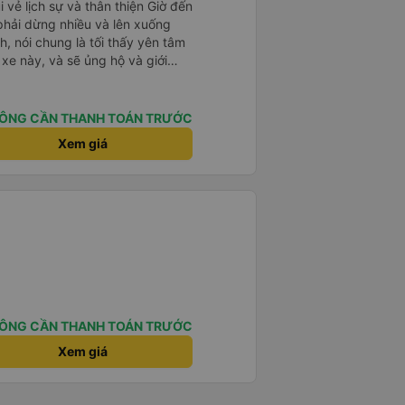
i vẻ lịch sự và thân thiện Giờ đến
 phải dừng nhiều và lên xuống
, nói chung là tối thấy yên tâm
xe này, và sẽ ủng hộ và giới
g dịch vụ của nhà xe này
ÔNG CẦN THANH TOÁN TRƯỚC
Xem giá
ÔNG CẦN THANH TOÁN TRƯỚC
Xem giá