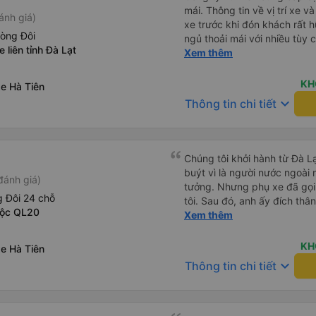
mái. Thông tin về vị trí xe v
ánh giá)
xe trước khi đón khách rất h
hòng Đôi
ngủ thoải mái với nhiều tùy
 liên tỉnh Đà Lạt
USB được đặt ở vị trí thuận t
Xem thêm
đến điểm đến sớm hơn dự ki
KH
e Hà Tiên
keyboard_arrow_down
Thông tin chi tiết
Chúng tôi khởi hành từ Đà Lạ
buýt vì là người nước ngoài
đánh giá)
tưởng. Nhưng phụ xe đã gọi
 Đôi 24 chỗ
tôi. Sau đó, anh ấy đích thân
Lộc QL20
tiên đi xe giường nằm với ha
Xem thêm
tôi không chắc chắn khi nào
uống. Tôi rất ngạc nhiên khi
KH
e Hà Tiên
Thơ và mọi người xuống xe 
keyboard_arrow_down
Thông tin chi tiết
thức chúng tôi dậy và đảm b
chung, đó là một trải nghiệm
chăn, và đủ chỗ cho 1 người 