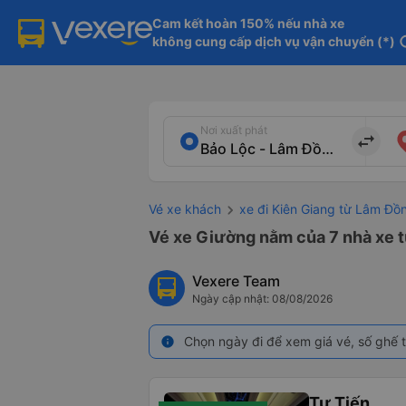
Cam kết hoàn 150% nếu nhà xe

không cung cấp dịch vụ vận chuyển (*)
in
Nơi xuất phát
import_export
Vé xe khách
xe đi Kiên Giang từ Lâm Đồ
Vé xe Giường nằm của 7 nhà xe t
Vexere Team
Ngày cập nhật: 08/08/2026
Chọn ngày đi để xem giá vé, số ghế t
info
Tư Tiến