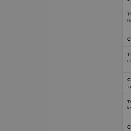
Tr
H
C
Tr
n
C
x
Tr
k
C