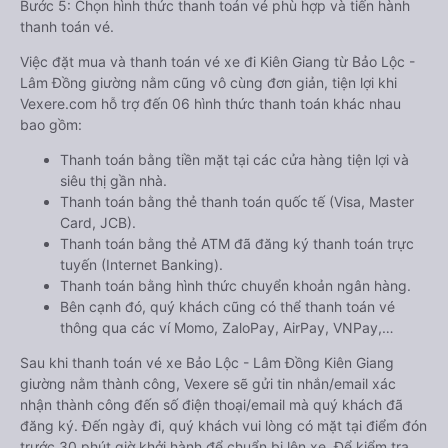
Bước 5: Chọn hình thức thanh toán vé phù hợp và tiến hành
thanh toán vé.
Việc đặt mua và thanh toán vé xe đi Kiên Giang từ Bảo Lộc -
Lâm Đồng giường nằm cũng vô cùng đơn giản, tiện lợi khi
Vexere.com hỗ trợ đến 06 hình thức thanh toán khác nhau
bao gồm:
Thanh toán bằng tiền mặt tại các cửa hàng tiện lợi và
siêu thị gần nhà.
Thanh toán bằng thẻ thanh toán quốc tế (Visa, Master
Card, JCB).
Thanh toán bằng thẻ ATM đã đăng ký thanh toán trực
tuyến (Internet Banking).
Thanh toán bằng hình thức chuyển khoản ngân hàng.
Bên cạnh đó, quý khách cũng có thể thanh toán vé
thông qua các ví Momo, ZaloPay, AirPay, VNPay,…
Sau khi thanh toán vé xe Bảo Lộc - Lâm Đồng Kiên Giang
giường nằm thành công, Vexere sẽ gửi tin nhắn/email xác
nhận thành công đến số điện thoại/email mà quý khách đã
đăng ký. Đến ngày đi, quý khách vui lòng có mặt tại điểm đón
trước 30 phút giờ khởi hành để chuẩn bị lên xe. Để kiểm tra