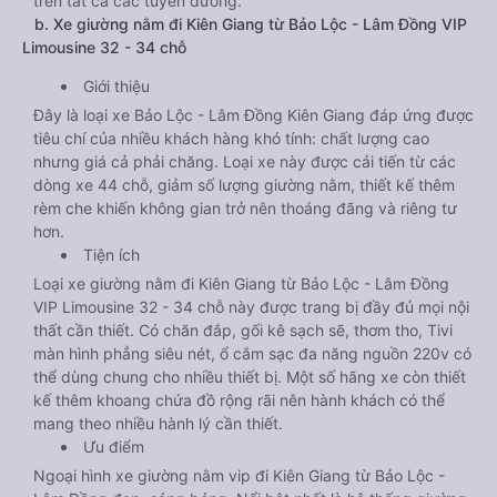
trên tất cả các tuyến đường.
b. Xe giường nằm đi Kiên Giang từ Bảo Lộc - Lâm Đồng VIP
Limousine 32 - 34 chỗ
Giới thiệu
Đây là loại xe Bảo Lộc - Lâm Đồng Kiên Giang đáp ứng được
tiêu chí của nhiều khách hàng khó tính: chất lượng cao
nhưng giá cả phải chăng. Loại xe này được cải tiến từ các
dòng xe 44 chỗ, giảm số lượng giường nằm, thiết kế thêm
rèm che khiến không gian trở nên thoáng đãng và riêng tư
hơn.
Tiện ích
Loại xe giường nằm đi Kiên Giang từ Bảo Lộc - Lâm Đồng
VIP Limousine 32 - 34 chỗ này được trang bị đầy đủ mọi nội
thất cần thiết. Có chăn đắp, gối kê sạch sẽ, thơm tho, Tivi
màn hình phẳng siêu nét, ổ cắm sạc đa năng nguồn 220v có
thể dùng chung cho nhiều thiết bị. Một số hãng xe còn thiết
kế thêm khoang chứa đồ rộng rãi nên hành khách có thể
mang theo nhiều hành lý cần thiết.
Ưu điểm
Ngoại hình xe giường nằm vip đi Kiên Giang từ Bảo Lộc -