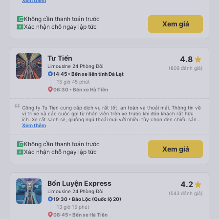
lần đầu tiên đi xe giường nằm với hai đứa trẻ nhỏ khá thú vị. Chúng tôi không
Xem thêm
chắc chắn khi nào xe sẽ dừng lại để nghỉ hoặc ăn uống. Tôi rất ngạc nhiên
khi xe dừng lại lúc nửa đêm ở Cần Thơ và mọi người xuống xe ăn. Khi đến
điểm dừng, họ đánh thức chúng tôi dậy và đảm bảo chúng tôi đã sẵn sàng.
Không cần thanh toán trước
Xem giá
Nhìn chung, đó là một trải nghiệm tốt. Mỗi giường đều có gối và chăn, và đủ
Xác nhận chỗ ngay lập tức
chỗ cho 1 người lớn và 1 trẻ em nằm thoải mái.
Tư Tiến
4.8
Limousine 24 Phòng Đôi
(809 đánh giá)
14:45 • Bến xe liên tỉnh Đà Lạt
15 giờ 45 phút
06:30 • Bến xe Hà Tiên
Công ty Tu Tien cung cấp dịch vụ rất tốt, an toàn và thoải mái. Thông tin về
vị trí xe và các cuộc gọi từ nhân viên trên xe trước khi đón khách rất hữu
ích. Xe rất sạch sẽ, giường ngủ thoải mái với nhiều tùy chọn đèn chiếu sáng
và cổng USB được đặt ở vị trí thuận tiện. Nhân viên rất lịch sự và xe đến
Xem thêm
điểm đến sớm hơn dự kiến. Cảm ơn!
Không cần thanh toán trước
Xem giá
Xác nhận chỗ ngay lập tức
Bốn Luyện Express
4.2
Limousine 24 Phòng Đôi
(543 đánh giá)
19:30 • Bảo Lộc (Quốc lộ 20)
13 giờ 15 phút
08:45 • Bến xe Hà Tiên