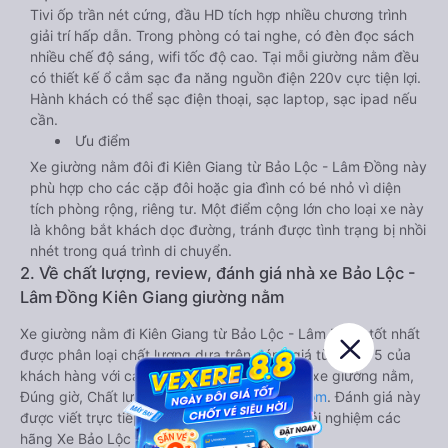
Tivi ốp trần nét cứng, đầu HD tích hợp nhiều chương trình
giải trí hấp dẫn. Trong phòng có tai nghe, có đèn đọc sách
nhiều chế độ sáng, wifi tốc độ cao. Tại mỗi giường nằm đều
có thiết kế ổ cắm sạc đa năng nguồn điện 220v cực tiện lợi.
Hành khách có thể sạc điện thoại, sạc laptop, sạc ipad nếu
cần.
Ưu điểm
Xe giường nằm đôi đi Kiên Giang từ Bảo Lộc - Lâm Đồng này
phù hợp cho các cặp đôi hoặc gia đình có bé nhỏ vì diện
tích phòng rộng, riêng tư. Một điểm cộng lớn cho loại xe này
là không bắt khách dọc đường, tránh được tình trạng bị nhồi
nhét trong quá trình di chuyển.
2. Về chất lượng, review, đánh giá nhà xe Bảo Lộc -
Lâm Đồng Kiên Giang giường nằm
Xe giường nằm đi Kiên Giang từ Bảo Lộc - Lâm Đồng tốt nhất
được phân loại chất lượng dựa trên đánh giá từ 1 đến 5 của
khách hàng với các tiêu chí như: Chất lượng xe giường nằm,
Đúng giờ, Chất lượng phục vụ trên
Vexere.com
. Đánh giá này
được viết trực tiếp bởi các khách hàng đã trải nghiệm các
hãng Xe Bảo Lộc - Lâm Đồng đi Kiên Giang.