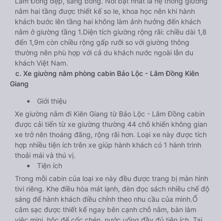
Lâm Đồng đẹp, sáng bóng. Nổi bật nhất là hệ thống giường
nằm hai tầng được thiết kế so le, khoa học nên khi hành
khách bước lên tầng hai không làm ảnh hưởng đến khách
nằm ở giường tầng 1.Diện tích giường rộng rãi: chiều dài 1,8
đến 1,9m còn chiều rộng gấp rưỡi so với giường thông
thường nên phù hợp với cả du khách nước ngoài lẫn du
khách Việt Nam.
c. Xe giường nằm phòng cabin Bảo Lộc - Lâm Đồng Kiên
Giang
Giới thiệu
Xe giường nằm đi Kiên Giang từ Bảo Lộc - Lâm Đồng cabin
được cải tiến từ xe giường thường 44 chỗ khiến không gian
xe trở nên thoáng đãng, rộng rãi hơn. Loại xe này được tích
hợp nhiều tiện ích trên xe giúp hành khách có 1 hành trình
thoải mái và thú vị.
Tiện ích
Trong mỗi cabin của loại xe này đều được trang bị màn hình
tivi riêng. Khe điều hòa mát lạnh, đèn đọc sách nhiều chế độ
sáng để hành khách điều chỉnh theo nhu cầu của mình.Ổ
cắm sạc được thiết kế ngay bên cạnh chỗ nằm, bàn làm
việc mini, hộc để cốc chén, nước uống đầy đủ tiện ích. Tai