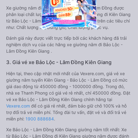
Xe giường nằm đi Kiên Giang từ Bảo Lộc - Lâm Đồng được
phân loại chất lượng tốt nhất là xe Thanh Phong đi Kiên Giang
từ Bảo Lộc - Lâm Đồng đạt 5.0 / 5 điểm dựa trên các tiêu chí
như: Chất lượng xe, Đúng giờ, Chất lượng phục vụ.
Đánh giá này được viết trực tiếp bởi các khách hàng đã trải
nghiệm dịch vụ của các hãng xe giường nằm đi Bảo Lộc -
Lâm Đồng Kiên Giang .
3. Giá vé xe Bảo Lộc - Lâm Đồng Kiên Giang
Hiện tại, theo cập nhật mới nhất của Vexere.com, giá vé xe
giường nằm tuyến Kiên Giang - Bảo Lộc - Lâm Đồng có mức
giá dao động từ 450000 đồng - 1000000 đồng. Trong đó,
nhà xe Thanh Phong có giá vé rẻ nhất, chỉ 450000 đồng. Đặt
vé xe Bảo Lộc - Lâm Đồng Kiên Giang chính hãng tại
Vexere.com
để có giá rẻ nhất, đảm bảo giữ chỗ 100% và hỗ
trợ đổi trả vé miễn phí. Tổng đài tư vấn, đặt vé và đổi trả vé
miễn phí:
1900 888684
.
Xe Bảo Lộc - Lâm Đồng Kiên Giang giường nằm tốt nhất: Xe
từ Bảo Lộc - Lâm Đồng đi Kiên Giang giường nằm được đánh