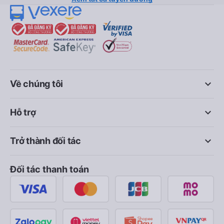
keyboard_arrow_down
Về chúng tôi
keyboard_arrow_down
Hỗ trợ
keyboard_arrow_down
Trở thành đối tác
Đối tác thanh toán