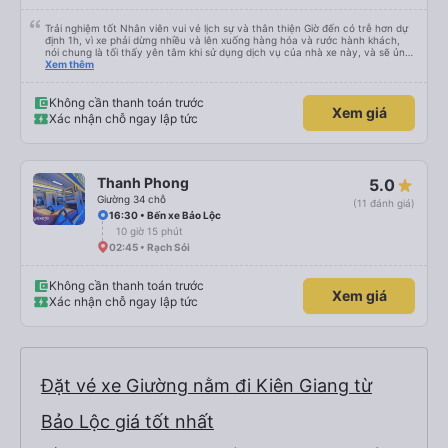
Trải nghiệm tốt Nhân viên vui vẻ lịch sự và thân thiện Giờ đến có trễ hơn dự
định 1h, vì xe phải dừng nhiều và lên xuống hàng hóa và rước hành khách,
nói chung là tối thấy yên tâm khi sử dụng dịch vụ của nhà xe này, và sẽ ủng
hộ và giới thiệu cho người thân sử dụng dịch vụ của nhà xe này
Xem thêm
Không cần thanh toán trước
Xem giá
Xác nhận chỗ ngay lập tức
Thanh Phong
5.0
Giường 34 chỗ
(11 đánh giá)
16:30 • Bến xe Bảo Lộc
10 giờ 15 phút
02:45 • Rạch Sỏi
Không cần thanh toán trước
Xem giá
Xác nhận chỗ ngay lập tức
Đặt vé xe Giường nằm đi Kiên Giang từ
Bảo Lộc giá tốt nhất