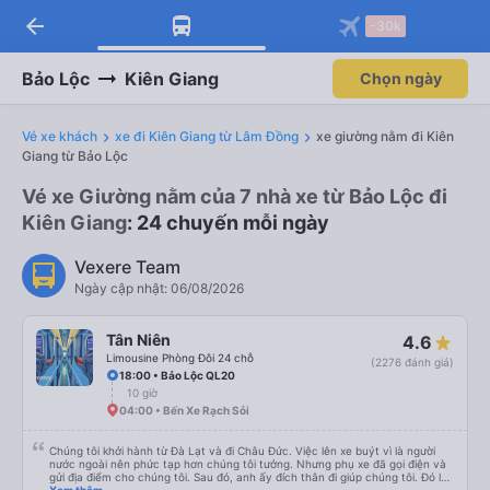
arrow_back
Tải app Vexere ngay!
Tải app Vexere
-30k
Mở app
Mở app
Nhận ưu đãi thành viên độc
-30k/ghế khi đặt vé máy bay qua
quyền
app
Bảo Lộc
Kiên Giang
Chọn ngày
Vé xe khách
xe đi Kiên Giang từ Lâm Đồng
xe giường nằm đi Kiên
Giang từ Bảo Lộc
Vé xe Giường nằm của 7 nhà xe từ Bảo Lộc đi
Kiên Giang
: 24 chuyến mỗi ngày
Vexere Team
Ngày cập nhật: 06/08/2026
Tân Niên
4.6
Limousine Phòng Đôi 24 chỗ
(2276 đánh giá)
18:00 • Bảo Lộc QL20
10 giờ
04:00 • Bến Xe Rạch Sỏi
Chúng tôi khởi hành từ Đà Lạt và đi Châu Đức. Việc lên xe buýt vì là người
nước ngoài nên phức tạp hơn chúng tôi tưởng. Nhưng phụ xe đã gọi điện và
gửi địa điểm cho chúng tôi. Sau đó, anh ấy đích thân đi giúp chúng tôi. Đó là