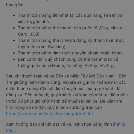
bao gồm:
Thanh toán bằng tiền mặt tại các cửa hàng tiện lợi và
siêu thị gần nhà.
Thanh toán bằng thẻ thanh toán quốc tế (Visa, Master
Card, JCB).
Thanh toán bằng thẻ ATM đã đăng ký thanh toán trực
tuyến (Internet Banking).
Thanh toán bằng hình thức chuyển khoản ngân hàng.
Bên cạnh đó, quý khách cũng có thể thanh toán vé
thông qua các ví Momo, ZaloPay, AirPay, VNPay,…
Sau khi thanh toán vé xe Bến xe Miền Tây Mỏ Cày Nam - Bến
Tre giường nằm thành công, Vexere sẽ gửi tin nhắn/email xác
nhận thành công đến số điện thoại/email mà quý khách đã
đăng ký. Đến ngày đi, quý khách vui lòng có mặt tại điểm đón
trước 30 phút giờ khởi hành để chuẩn bị lên xe. Để kiểm tra
tình trạng vé đã đặt, quý khách vui lòng truy cập
https://vexere.com/vi-VN/booking/ticketinfo
Xem hướng dẫn chi tiết đặt vé xe, minh họa bằng hình ảnh
tại
đây
.