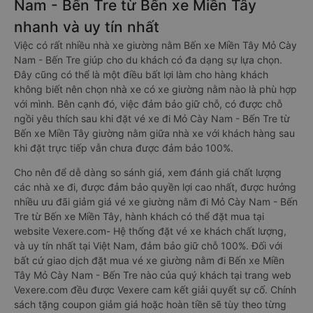
Nam - Bến Tre từ Bến xe Miền Tây
nhanh và uy tín nhất
Việc có rất nhiều nhà xe giường nằm Bến xe Miền Tây Mỏ Cày
Nam - Bến Tre giúp cho du khách có đa dạng sự lựa chọn.
Đây cũng có thể là một điều bất lợi làm cho hàng khách
không biết nên chọn nhà xe có xe giường nằm nào là phù hợp
với mình. Bên cạnh đó, việc đảm bảo giữ chỗ, có được chỗ
ngồi yêu thích sau khi đặt vé xe đi Mỏ Cày Nam - Bến Tre từ
Bến xe Miền Tây giường nằm giữa nhà xe với khách hàng sau
khi đặt trực tiếp vẫn chưa được đảm bảo 100%.
Cho nên để dễ dàng so sánh giá, xem đánh giá chất lượng
các nhà xe đi, được đảm bảo quyền lợi cao nhất, được hưởng
nhiều ưu đãi giảm giá vé xe giường nằm đi Mỏ Cày Nam - Bến
Tre từ Bến xe Miền Tây, hành khách có thể đặt mua tại
website Vexere.com- Hệ thống đặt vé xe khách chất lượng,
và uy tín nhất tại Việt Nam, đảm bảo giữ chỗ 100%. Đối với
bất cứ giao dịch đặt mua vé xe giường nằm đi Bến xe Miền
Tây Mỏ Cày Nam - Bến Tre nào của quý khách tại trang web
Vexere.com đều được Vexere cam kết giải quyết sự cố. Chính
sách tặng coupon giảm giá hoặc hoàn tiền sẽ tùy theo từng