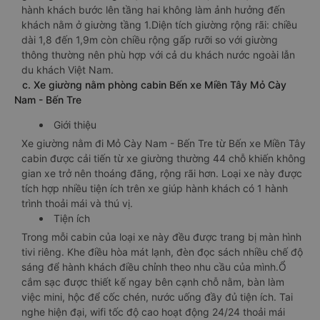
hành khách bước lên tầng hai không làm ảnh hưởng đến
khách nằm ở giường tầng 1.Diện tích giường rộng rãi: chiều
dài 1,8 đến 1,9m còn chiều rộng gấp rưỡi so với giường
thông thường nên phù hợp với cả du khách nước ngoài lẫn
du khách Việt Nam.
c. Xe giường nằm phòng cabin Bến xe Miền Tây Mỏ Cày
Nam - Bến Tre
Giới thiệu
Xe giường nằm đi Mỏ Cày Nam - Bến Tre từ Bến xe Miền Tây
cabin được cải tiến từ xe giường thường 44 chỗ khiến không
gian xe trở nên thoáng đãng, rộng rãi hơn. Loại xe này được
tích hợp nhiều tiện ích trên xe giúp hành khách có 1 hành
trình thoải mái và thú vị.
Tiện ích
Trong mỗi cabin của loại xe này đều được trang bị màn hình
tivi riêng. Khe điều hòa mát lạnh, đèn đọc sách nhiều chế độ
sáng để hành khách điều chỉnh theo nhu cầu của mình.Ổ
cắm sạc được thiết kế ngay bên cạnh chỗ nằm, bàn làm
việc mini, hộc để cốc chén, nước uống đầy đủ tiện ích. Tai
nghe hiện đại, wifi tốc độ cao hoạt động 24/24 thoải mái