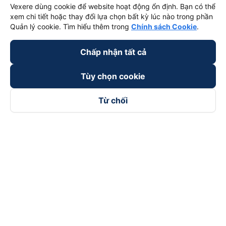
Vexere dùng cookie để website hoạt động ổn định. Bạn có thể
xem chi tiết hoặc thay đổi lựa chọn bất kỳ lúc nào trong phần
Quản lý cookie. Tìm hiểu thêm trong
Chính sách Cookie
.
Chấp nhận tất cả
Tùy chọn cookie
Từ chối
Theo dõi chúng tôi trên
Facebook
Tiktok
Youtube
Công ty TNHH Thương Mại Dịch Vụ Vexere
Địa chỉ đăng ký kinh doanh: 8C Chữ Đồng Tử, Phường Tân
Sơn Nhất, TP. Hồ Chí Minh, Việt Nam
Địa chỉ
:
Lầu 2, toà nhà H3 Circo Hoàng Diệu, 384 Hoàng Diệu,
Phường Khánh Hội, TP Hồ Chí Minh, Việt Nam
Tầng 3, toà nhà 101 Láng Hạ, 101 Láng Hạ, Phường Láng, TP.