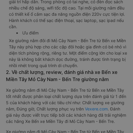
giải trí hấp dẫn. Trong phòng có tai nghe, có đèn đọc sách
nhiều chế độ sáng, wifi tốc độ cao. Tại mỗi giường nằm đều
có thiết kế ổ cắm sạc đa năng nguồn điện 220v cực tiện lợi.
Hành khách có thể sạc điện thoại, sạc laptop, sạc ipad nếu
cần.
Ưu điểm
Xe giường nằm đôi đi Mỏ Cày Nam - Bến Tre từ Bến xe Miền
Tây này phù hợp cho các cặp đôi hoặc gia đình có bé nhỏ vì
diện tích phòng rộng, riêng tư. Một điểm cộng lớn cho loại xe
này là không bắt khách dọc đường, tránh được tình trạng bị
nhồi nhét trong quá trình di chuyển.
2. Về chất lượng, review, đánh giá nhà xe Bến xe
Miền Tây Mỏ Cày Nam - Bến Tre giường nằm
Xe giường nằm đi Mỏ Cày Nam - Bến Tre từ Bến xe Miền Tây
tốt nhất được phân loại chất lượng dựa trên đánh giá từ 1 đến
5 của khách hàng với các tiêu chí như: Chất lượng xe giường
nằm, Đúng giờ, Chất lượng phục vụ trên
Vexere.com
. Đánh
giá này được viết trực tiếp bởi các khách hàng đã trải nghiệm
các hãng Xe Bến xe Miền Tây đi Mỏ Cày Nam - Bến Tre.
Xe giường nằm đi Mỏ Cày Nam - Bến Tre từ Bến xe Miền Tây