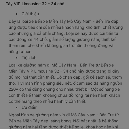
Tây VIP Limousine 32 - 34 chỗ
Giới thiệu
Đây là loại xe Bến xe Miền Tây Mỏ Cày Nam - Bến Tre đáp
ứng được tiêu chí của nhiều khách hàng khó tính: chất lượng
cao nhưng giá cả phải chăng. Loại xe này được cải tiến từ
các dòng xe 44 chỗ, giảm số lượng giường nằm, thiết kế
thêm rèm che khiến không gian trở nên thoáng đãng và
riêng tư hơn.
Tiện ích
Loại xe giường nằm đi Mỏ Cày Nam - Bến Tre từ Bến xe
Miền Tây VIP Limousine 32 - 34 chỗ này được trang bị đầy
đủ mọi nội thất cần thiết. Có chăn đắp, gối kê sạch sẽ, thơm
tho, Tivi màn hình phẳng siêu nét, ổ cắm sạc đa năng nguồn
220v có thể dùng chung cho nhiều thiết bị. Một số hãng xe
còn thiết kế thêm khoang chứa đồ rộng rãi nên hành khách
có thể mang theo nhiều hành lý cần thiết.
Ưu điểm
Ngoại hình xe giường nằm vip đi Mỏ Cày Nam - Bến Tre từ
Bến xe Miền Tây đẹp, sáng bóng. Nổi bật nhất là hệ thống
giường nằm hai tầng được thiết kế so le, khoa học nên khi