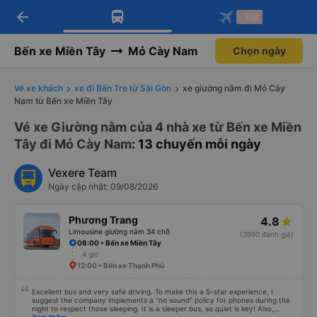
arrow_back
Tải app Vexere ngay!
Tải app Vexere
-30k
Mở app
Mở app
Nhận ưu đãi thành viên độc
-30k/ghế khi đặt vé máy bay qua
quyền
app
Bến xe Miền Tây
Mỏ Cày Nam
Chọn ngày
Vé xe khách
xe đi Bến Tre từ Sài Gòn
xe giường nằm đi Mỏ Cày
Nam từ Bến xe Miền Tây
Vé xe Giường nằm của 4 nhà xe từ Bến xe Miền
Tây đi Mỏ Cày Nam
: 13 chuyến mỗi ngày
Vexere Team
Ngày cập nhật: 09/08/2026
Phương Trang
4.8
Limousine giường nằm 34 chỗ
(3990 đánh giá)
08:00 • Bến xe Miền Tây
4 giờ
12:00 • Bến xe Thạnh Phú
Excellent bus and very safe driving. To make this a 5-star experience, I
suggest the company implements a "no sound" policy for phones during the
night to respect those sleeping. It is a sleeper bus, so quiet is key! Also,