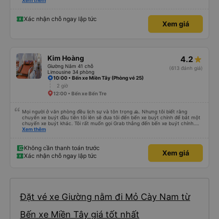
please display the Wi-Fi password clearly inside the cabin for convenience. I
Xem thêm
would definitely ride with them again! -------------- ​ Xe chất lượng tốt và
tài xế lái xe rất an toàn. Để dịch vụ hoàn hảo hơn, tôi góp ý nhà xe nên có
quy định rõ ràng về việc giữ im lặng (tắt âm thanh điện thoại) vào ban đêm
Xác nhận chỗ ngay lập tức
Xem giá
để tránh làm phiền hành khách khác ngủ. Ngoài ra, nhà xe nên dán sẵn mật
khẩu Wi-Fi trong xe để hành khách dễ dàng sử dụng. Tôi vẫn sẽ tiếp tục ủng
hộ nhà xe trong tương lai!
Kim Hoàng
4.2
Giường Nằm 41 chỗ
(613 đánh giá)
Limousine 34 phòng
10:00 • Bến xe Miền Tây (Phòng vé 25)
2 giờ
12:00 • Bến xe Bến Tre
Mọi người ở văn phòng đều lịch sự và tôn trọng 🙏. Nhưng tôi biết rằng
chuyến xe buýt đầu tiên tôi lên sẽ đưa tôi đến bến xe buýt chính để bắt một
chuyến xe buýt khác. Tôi rất muốn gọi Grab thẳng đến bến xe buýt chính.
Điều đó sẽ giúp tôi không phải mang vác hành lý nhiều lần. Ngoài ra, xe buýt
Xem thêm
chính sạch sẽ, thoải mái và chuyến đi rất dễ chịu.
Không cần thanh toán trước
Xem giá
Xác nhận chỗ ngay lập tức
Đặt vé xe Giường nằm đi Mỏ Cày Nam từ
Bến xe Miền Tây giá tốt nhất