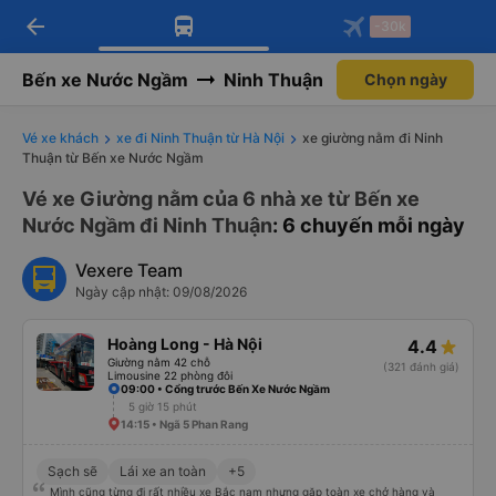
arrow_back
Tải app Vexere ngay!
Tải app Vexere
-30k
Mở app
Mở app
Nhận ưu đãi thành viên độc
-30k/ghế khi đặt vé máy bay qua
quyền
app
Bến xe Nước Ngầm
Ninh Thuận
Chọn ngày
Vé xe khách
xe đi Ninh Thuận từ Hà Nội
xe giường nằm đi Ninh
Thuận từ Bến xe Nước Ngầm
Vé xe Giường nằm của 6 nhà xe từ Bến xe
Nước Ngầm đi Ninh Thuận
: 6 chuyến mỗi ngày
Vexere Team
Ngày cập nhật: 09/08/2026
Hoàng Long - Hà Nội
4.4
Giường nằm 42 chỗ
(321 đánh giá)
Limousine 22 phòng đôi
09:00 • Cổng trước Bến Xe Nước Ngầm
5 giờ 15 phút
14:15 • Ngã 5 Phan Rang
Sạch sẽ
Lái xe an toàn
+5
Mình cũng từng đi rất nhiều xe Bắc nam nhưng gặp toàn xe chở hàng và