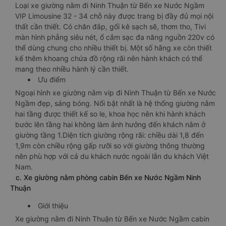
Loại xe giường nằm đi Ninh Thuận từ Bến xe Nước Ngầm
VIP Limousine 32 - 34 chỗ này được trang bị đầy đủ mọi nội
thất cần thiết. Có chăn đắp, gối kê sạch sẽ, thơm tho, Tivi
màn hình phẳng siêu nét, ổ cắm sạc đa năng nguồn 220v có
thể dùng chung cho nhiều thiết bị. Một số hãng xe còn thiết
kế thêm khoang chứa đồ rộng rãi nên hành khách có thể
mang theo nhiều hành lý cần thiết.
Ưu điểm
Ngoại hình xe giường nằm vip đi Ninh Thuận từ Bến xe Nước
Ngầm đẹp, sáng bóng. Nổi bật nhất là hệ thống giường nằm
hai tầng được thiết kế so le, khoa học nên khi hành khách
bước lên tầng hai không làm ảnh hưởng đến khách nằm ở
giường tầng 1.Diện tích giường rộng rãi: chiều dài 1,8 đến
1,9m còn chiều rộng gấp rưỡi so với giường thông thường
nên phù hợp với cả du khách nước ngoài lẫn du khách Việt
Nam.
c. Xe giường nằm phòng cabin Bến xe Nước Ngầm Ninh
Thuận
Giới thiệu
Xe giường nằm đi Ninh Thuận từ Bến xe Nước Ngầm cabin