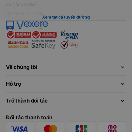
Đà Nẵng đi Huế
Hải Phòng đi Hà Nội
Xem tất cả tuyến đường
keyboard_arrow_down
Về chúng tôi
keyboard_arrow_down
Hỗ trợ
keyboard_arrow_down
Trở thành đối tác
Đối tác thanh toán