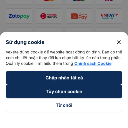
close
Sử dụng cookie
Vexere dùng cookie để website hoạt động ổn định. Bạn có thể
xem chi tiết hoặc thay đổi lựa chọn bất kỳ lúc nào trong phần
Quản lý cookie. Tìm hiểu thêm trong
Chính sách Cookie
.
Chấp nhận tất cả
Tùy chọn cookie
Từ chối
Theo dõi chúng tôi trên
Facebook
Tiktok
Youtube