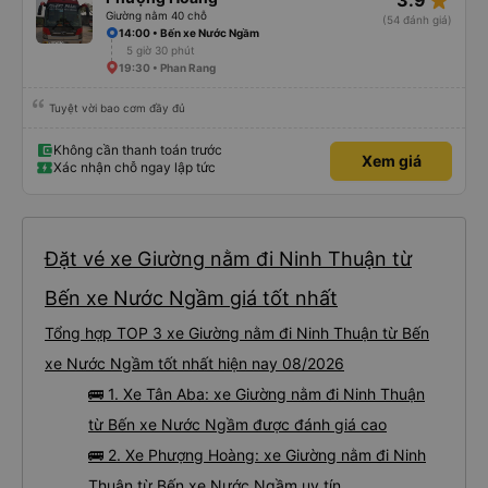
star_rate
3.9
Giường nằm 40 chỗ
(54 đánh giá)
14:00 • Bến xe Nước Ngầm
5 giờ 30 phút
19:30 • Phan Rang
Tuyệt vời bao cơm đầy đủ
Không cần thanh toán trước
Xem giá
Xác nhận chỗ ngay lập tức
Đặt vé xe Giường nằm đi Ninh Thuận từ
Bến xe Nước Ngầm giá tốt nhất
Tổng hợp TOP 3 xe Giường nằm đi Ninh Thuận từ Bến
xe Nước Ngầm tốt nhất hiện nay 08/2026
🚌 1. Xe Tân Aba: xe Giường nằm đi Ninh Thuận
từ Bến xe Nước Ngầm được đánh giá cao
🚌 2. Xe Phượng Hoàng: xe Giường nằm đi Ninh
Thuận từ Bến xe Nước Ngầm uy tín