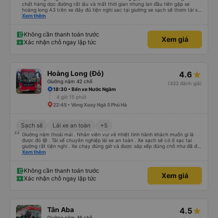
chất hàng dọc đường rất lâu và mất thời gian nhưng lan đầu tiên gặp xe
hoàng long A3 trên xe đây đủ tiện nghi sac tại giường xe sạch sẽ thơm tài xế
lo xe thoải mái vui tính sẽ con ung hô nhe
Xem thêm
Không cần thanh toán trước
Xem giá
Xác nhận chỗ ngay lập tức
Hoàng Long (Đỏ)
4.6
Giường nằm 42 chỗ
(433 đánh giá)
18:30 • Bến xe Nước Ngầm
4 giờ 15 phút
22:45 • Vòng Xoay Ngã 5 Phủ Hà
Sạch sẽ
Lái xe an toàn
+5
Giường nằm thoải mái . Nhân viên vui vẻ nhiệt tình hành khách muốn gì là
được đó 😆 . Tài xế chuyên nghiệp lái xe an toàn . Xe sạch sẽ có ổ sạc tại
giường rất tiện nghi . Xe chạy đúng giờ và được sắp xếp đúng chỗ như đã đặt
. Điểm 10 cho hoàng long đỏ 👍
Xem thêm
Không cần thanh toán trước
Xem giá
Xác nhận chỗ ngay lập tức
Tân Aba
4.5
Giường nằm 46 chỗ