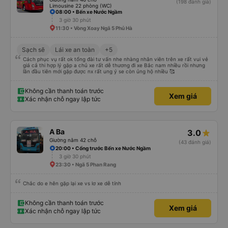
(198 đánh giá)
Limousine 22 phòng (WC)
08:00 • Bến xe Nước Ngầm
3 giờ 30 phút
11:30 • Vòng Xoay Ngã 5 Phủ Hà
Sạch sẽ
Lái xe an toàn
+5
Cách phục vụ rất ok tổng đài tư vấn nhe nhàng nhân viên trên xe rất vui vẻ
giá cả thi hợp lý gặp a chủ xe rất dễ thương đi xe Bắc nam nhiều rồi nhưng
lần đầu tiên mới gặp được nx rất ung ý se còn ủng hộ nhiều 🥰
Không cần thanh toán trước
Xem giá
Xác nhận chỗ ngay lập tức
A Ba
3.0
Giường nằm 42 chỗ
(43 đánh giá)
20:00 • Cổng trước Bến xe Nước Ngầm
3 giờ 30 phút
23:30 • Ngã 5 Phan Rang
Chắc do e hên gặp lại xe vs lơ xe dễ tính
Không cần thanh toán trước
Xem giá
Xác nhận chỗ ngay lập tức