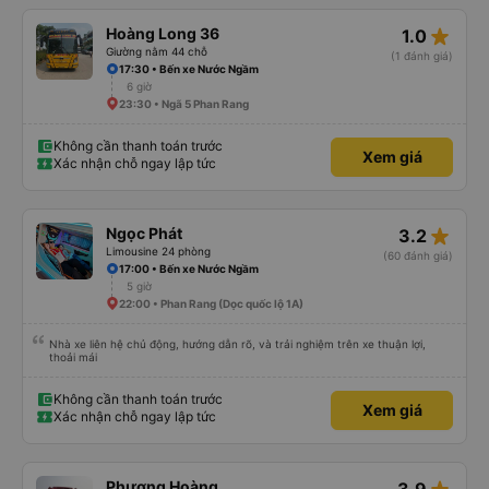
star_rate
Hoàng Long 36
1.0
Giường nằm 44 chỗ
(1 đánh giá)
17:30 • Bến xe Nước Ngầm
6 giờ
23:30 • Ngã 5 Phan Rang
Không cần thanh toán trước
Xem giá
Xác nhận chỗ ngay lập tức
star_rate
Ngọc Phát
3.2
Limousine 24 phòng
(60 đánh giá)
17:00 • Bến xe Nước Ngầm
5 giờ
22:00 • Phan Rang (Dọc quốc lộ 1A)
Nhà xe liên hệ chủ động, hướng dẫn rõ, và trải nghiệm trên xe thuận lợi,
thoải mái
Không cần thanh toán trước
Xem giá
Xác nhận chỗ ngay lập tức
Phượng Hoàng