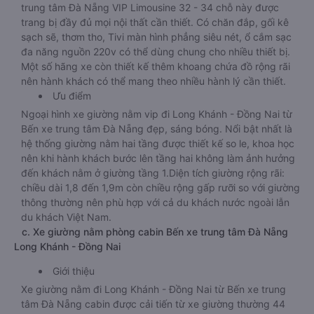
trung tâm Đà Nẵng VIP Limousine 32 - 34 chỗ này được
trang bị đầy đủ mọi nội thất cần thiết. Có chăn đắp, gối kê
sạch sẽ, thơm tho, Tivi màn hình phẳng siêu nét, ổ cắm sạc
đa năng nguồn 220v có thể dùng chung cho nhiều thiết bị.
Một số hãng xe còn thiết kế thêm khoang chứa đồ rộng rãi
nên hành khách có thể mang theo nhiều hành lý cần thiết.
Ưu điểm
Ngoại hình xe giường nằm vip đi Long Khánh - Đồng Nai từ
Bến xe trung tâm Đà Nẵng đẹp, sáng bóng. Nổi bật nhất là
hệ thống giường nằm hai tầng được thiết kế so le, khoa học
nên khi hành khách bước lên tầng hai không làm ảnh hưởng
đến khách nằm ở giường tầng 1.Diện tích giường rộng rãi:
chiều dài 1,8 đến 1,9m còn chiều rộng gấp rưỡi so với giường
thông thường nên phù hợp với cả du khách nước ngoài lẫn
du khách Việt Nam.
c. Xe giường nằm phòng cabin Bến xe trung tâm Đà Nẵng
Long Khánh - Đồng Nai
Giới thiệu
Xe giường nằm đi Long Khánh - Đồng Nai từ Bến xe trung
tâm Đà Nẵng cabin được cải tiến từ xe giường thường 44