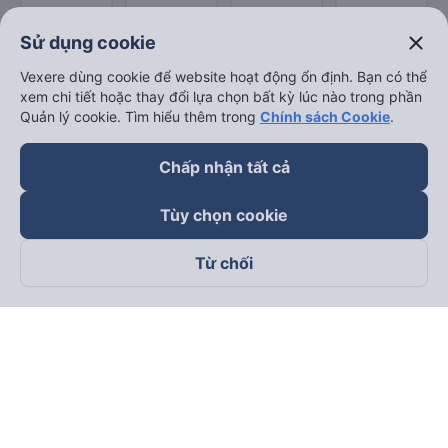
close
Sử dụng cookie
Vexere dùng cookie để website hoạt động ổn định. Bạn có thể
xem chi tiết hoặc thay đổi lựa chọn bất kỳ lúc nào trong phần
Quản lý cookie. Tìm hiểu thêm trong
Chính sách Cookie
.
Chấp nhận tất cả
Tùy chọn cookie
Từ chối
Theo dõi chúng tôi trên
Facebook
Tiktok
Youtube
Công ty TNHH Thương Mại Dịch Vụ Vexere
Địa chỉ đăng ký kinh doanh: 8C Chữ Đồng Tử, Phường Tân
Sơn Nhất, TP. Hồ Chí Minh, Việt Nam