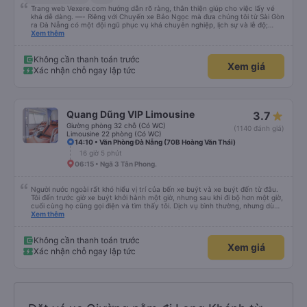
Trang web Vexere.com hướng dẫn rõ ràng, thân thiện giúp cho việc lấy vé
khá dễ dàng. —- Riêng với Chuyến xe Bảo Ngọc mà đưa chúng tôi từ Sài Gòn
ra Đà Nẵng có một đội ngũ phục vụ khá chuyên nghiệp, lịch sự và lễ độ;
hướng dẫn hành khách rõ ràng khi lên xe. Địa điểm dùng cơm chiều tối mà
Xem thêm
bảo Ngọc ghé rất thoáng đãng rộng rãi và sạch sẽ. Bữa cơm tối 6 món mặn
và một tô canh cho bàn 8 người, thức ăn nhiều ăn không hết mả chỉ mất
50k/người. Và khi đến Đà Nẵng mặc dù địa chỉ nhà của chúng tôi không được
Không cần thanh toán trước
Xem giá
cập nhật trên trang Web, anh em vẫn giúp gọi xe và trợ giá cho chúng tôi.
Xác nhận chỗ ngay lập tức
Chúng tôi rất cảm kích và xin được giới thiệu cùng mọi người hãng xe Bảo
Ngọc.
Quang Dũng VIP Limousine
3.7
Giường phòng 32 chỗ (Có WC)
(1140 đánh giá)
Limousine 22 phòng (Có WC)
14:10 • Văn Phòng Đà Nẵng (70B Hoàng Văn Thái)
16 giờ 5 phút
06:15 • Ngã 3 Tân Phong.
Người nước ngoài rất khó hiểu vị trí của bến xe buýt và xe buýt đến từ đâu.
Tôi đến trước giờ xe buýt khởi hành một giờ, nhưng sau khi đi bộ hơn một giờ,
cuối cùng họ cũng gọi điện và tìm thấy tôi. Dịch vụ bình thường, nhưng dù
sao thì tôi ngủ ngon hơn ở khách sạn vì tôi rất thoải mái. Sẽ tuyệt hơn nếu
Xem thêm
tiếng còi xe bớt to hơn. Nhưng tôi thích nó nên tôi cho điểm tối đa. Cảm ơn
bạn rất nhiều.
Không cần thanh toán trước
Xem giá
Xác nhận chỗ ngay lập tức