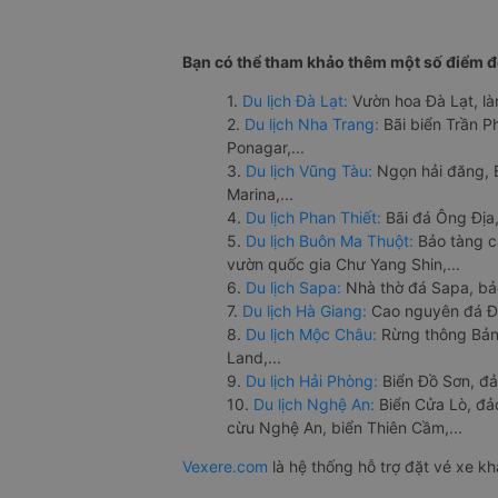
Bạn có thể tham khảo thêm một số điểm đế
1.
Du lịch Đà Lạt:
Vườn hoa Đà Lạt, là
2.
Du lịch Nha Trang:
Bãi biển Trần 
Ponagar,...
3.
Du lịch Vũng Tàu:
Ngọn hải đăng, 
Marina,...
4.
Du lịch Phan Thiết:
Bãi đá Ông Địa,
5.
Du lịch Buôn Ma Thuột:
Bảo tàng c
vườn quốc gia Chư Yang Shin,...
6.
Du lịch Sapa:
Nhà thờ đá Sapa, bả
7.
Du lịch Hà Giang:
Cao nguyên đá Đồ
8.
Du lịch Mộc Châu:
Rừng thông Bản 
Land,...
9.
Du lịch Hải Phòng:
Biển Đồ Sơn, đả
10.
Du lịch Nghệ An:
Biển Cửa Lò, đ
cừu Nghệ An, biển Thiên Cầm,...
Vexere.com
là hệ thống hỗ trợ đặt vé xe k