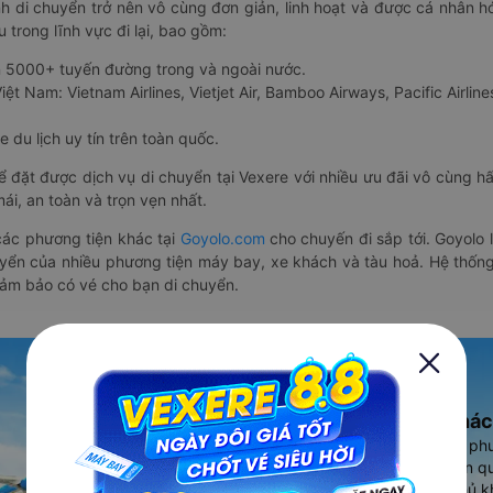
nh di chuyển trở nên vô cùng đơn giản, linh hoạt và được cá nhân h
 trong lĩnh vực đi lại, bao gồm:
n 5000+ tuyến đường trong và ngoài nước.
ệt Nam: Vietnam Airlines, Vietjet Air, Bamboo Airways, Pacific Airlines
 du lịch uy tín trên toàn quốc.
thể đặt được dịch vụ di chuyển tại Vexere với nhiều ưu đãi vô cùng 
i, an toàn và trọn vẹn nhất.
ác phương tiện khác tại
Goyolo.com
cho chuyến đi sắp tới. Goyolo
huyển của nhiều phương tiện máy bay, xe khách và tàu hoả. Hệ thống
đảm bảo có vé cho bạn di chuyển.
Ứng dụng đặt vé Xe khác
Vexere - ứng dụng đặt vé đa ph
cao, 5000+ tuyến đường toàn qu
vụ thuê xe máy, xe du lịch phủ k