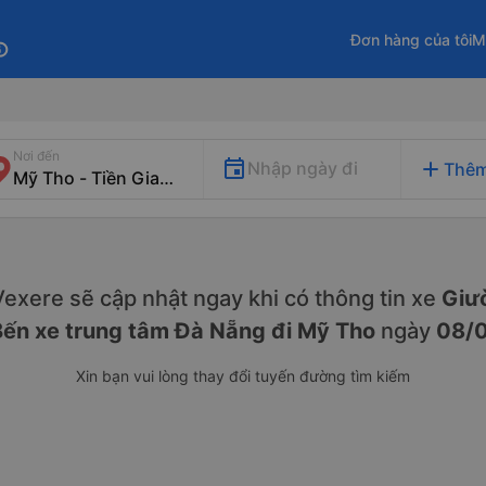
Đơn hàng của tôi
M
fo
Nơi đến
add
Nhập ngày đi
Thêm
. Vexere sẽ cập nhật ngay khi có thông tin xe
Giư
Bến xe trung tâm Đà Nẵng đi Mỹ Tho
ngày
08/
Xin bạn vui lòng thay đổi tuyến đường tìm kiếm