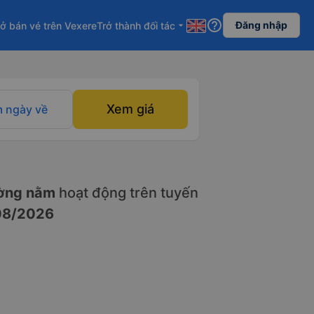
help_outline
Đăng nhập
ở bán vé trên Vexere
Trở thành đối tác
arrow_drop_down
Xem giá
 ngày về
ờng nằm
hoạt động trên tuyến
08/2026