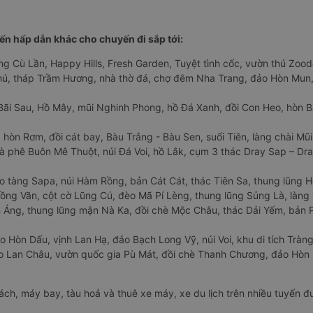
n hấp dẫn khác cho chuyến đi sắp tới:
ng Cù Lần, Happy Hills, Fresh Garden, Tuyệt tình cốc, vườn thú Zoodo
Phú, tháp Trầm Hương, nhà thờ đá, chợ đêm Nha Trang, đảo Hòn Mun,
Bãi Sau, Hồ Mây, mũi Nghinh Phong, hồ Đá Xanh, đồi Con Heo, hòn B
 hòn Rơm, đồi cát bay, Bàu Trắng - Bàu Sen, suối Tiên, làng chài Mũi
à phê Buôn Mê Thuột, núi Đá Voi, hồ Lắk, cụm 3 thác Dray Sap – Dra
o tàng Sapa, núi Hàm Rồng, bản Cát Cát, thác Tiên Sa, thung lũng 
ng Văn, cột cờ Lũng Cú, đèo Mã Pí Lèng, thung lũng Sủng Là, làng 
Áng, thung lũng mận Nà Ka, đồi chè Mộc Châu, thác Dải Yếm, bản P
o Hòn Dấu, vịnh Lan Hạ, đảo Bạch Long Vỹ, núi Voi, khu di tích Tràng
ảo Lan Châu, vườn quốc gia Pù Mát, đồi chè Thanh Chương, đảo Hò
hách, máy bay, tàu hoả và thuê xe máy, xe du lịch trên nhiều tuyến 