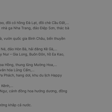
o, đồi cỏ hồng Đà Lạt, đồi chè Cầu Đất,...
 nhà ga Nha Trang, đảo Điệp Sơn, thác bà
à, vườn quốc gia Bình Châu, bến thuyền
 Né, đảo Hòn Bà, hải đăng Kê Gà,...
y Nur – Gia Long, Buôn Đôn, hồ Ea Kao,
Hoa Hồng, thung lũng Mường Hoa,...
văn hóa Lũng Cẩm,...
a Phách, hang dơi, khu du lịch Happy
 Kênh,...
n Ngư, cánh đồng hoa hướng dương, đồng
đường khắp cả nước.