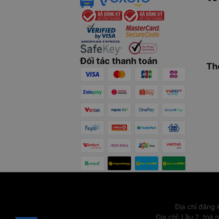
Đối tác thanh toán
Th
Địa chỉ đăng
Địa chỉ
:
Lầu 2, toà 