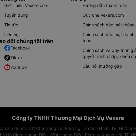
Giới Thiệu Vexere.com
Hướng dẫn thanh toán
Tuyển dụng
Quy chế Vexere.com
Tin tức
Chính sách bảo mật thông 
Liên hệ
Chính sách bảo mật thanh
eo dõi chúng tôi trên
toán
Facebook
Chính sách và quy trình giả
quyết tranh chấp, khiếu nạ
Tiktok
Câu hỏi thường gặp
Youtube
Công ty TNHH Thương Mại Dịch Vụ Vexere
 ký kinh doanh: 8C Chữ Đồng Tử, Phường Tân Sơn Nhất, TP. Hồ Chí M
nhà H3 Circo Hoàng Diệu, 384 Hoàng Diệu, Phường Khánh Hội, TP Hồ