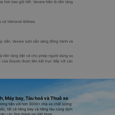
óa hơn bao giờ hết. Vexere hiện là nền tảng
 và Vietravel Airlines.
hấp dẫn. Vexere luôn sẵn sàng đồng hành và
 là nền tảng đặt vé cho phép người dùng so
 của Goyolo được liên kết trực tiếp với các
h, Máy bay, Tàu hoả và Thuê xe
ương tiện với hơn 3000+ nhà xe chất lượng
ốc, tất cả hãng bay và hãng tàu cùng dịch
hắp các tỉnh thành tại Việt Nam.