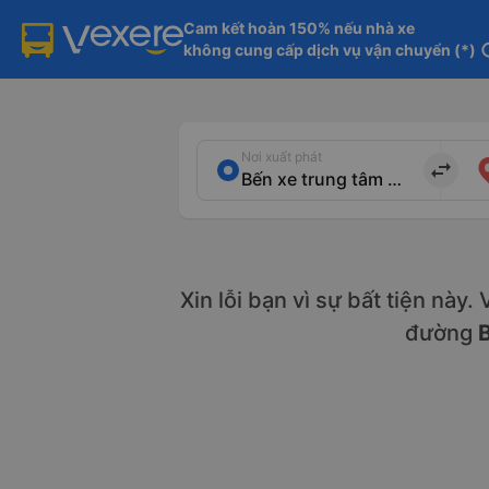
Cam kết hoàn 150% nếu nhà xe

không cung cấp dịch vụ vận chuyển (*)
in
Nơi xuất phát
import_export
Xin lỗi bạn vì sự bất tiện này
đường