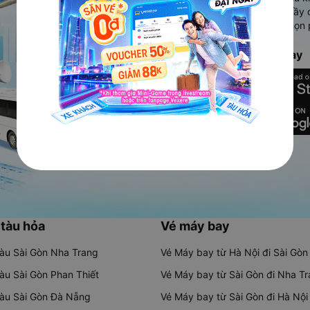
Ứng dụng hiển thị thông tin đầy 
người dùng so sánh và lựa chọn 
chóng và phù hợp nhất.
Tải ứng dụng Vexere ngay
 tàu hỏa
Vé máy bay
tàu Sài Gòn Nha Trang
Vé Máy bay từ Hà Nội đi Sài Gòn
tàu Sài Gòn Phan Thiết
Vé Máy bay từ Sài Gòn đi Nha T
tàu Sài Gòn Đà Nẵng
Vé Máy bay từ Sài Gòn đi Hà Nội