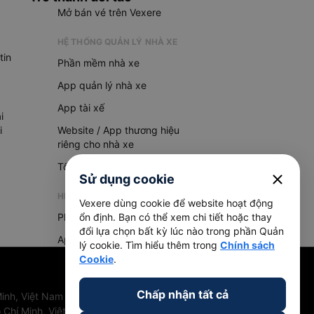
Mở bán vé trên Vexere
HỆ THỐNG QUẢN LÝ NHÀ XE
tin
Phần mềm nhà xe
App quản lý nhà xe
App tài xế
i
i
Website / App thương hiệu
riêng cho nhà xe
Tổng đài AI
close
Sử dụng cookie
HỆ THỐNG QUẢN LÝ HÀNG HOÁ
Vexere dùng cookie để website hoạt động
Phần mềm quản lý hàng hoá
ổn định. Bạn có thể xem chi tiết hoặc thay
đổi lựa chọn bất kỳ lúc nào trong phần Quản
App quản lý hàng hoá
lý cookie. Tìm hiểu thêm trong
Chính sách
Cookie
.
Chấp nhận tất cả
inh, Việt Nam
 Chí Minh, Việt Nam