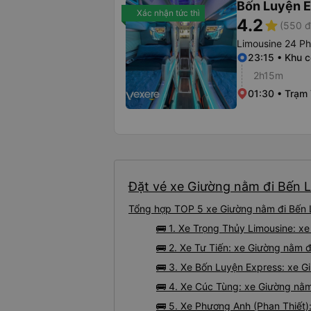
Bốn Luyện 
Xác nhận tức thì
4.2
star
(550 đ
Limousine 24 P
23:15 • Khu 
2h15m
01:30 • Trạm
Đặt vé xe Giường nằm đi Bến L
Tổng hợp TOP 5 xe Giường nằm đi Bến L
🚌 1. Xe Trọng Thủy Limousine: x
🚌 2. Xe Tư Tiến: xe Giường nằm đ
🚌 3. Xe Bốn Luyện Express: xe G
🚌 4. Xe Cúc Tùng: xe Giường nằm
🚌 5. Xe Phương Anh (Phan Thiết)