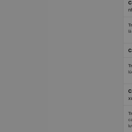
C
n
Tr
l
C
Tr
l
C
x
Tr
c
l