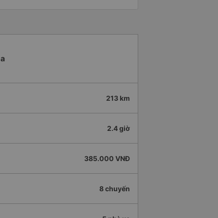
òa
213 km
2.4 giờ
385.000 VNĐ
8 chuyến