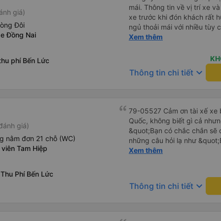
mái. Thông tin về vị trí xe v
ánh giá)
xe trước khi đón khách rất h
hòng Đôi
ngủ thoải mái với nhiều tùy
xe Đồng Nai
USB được đặt ở vị trí thuận t
Xem thêm
đến điểm đến sớm hơn dự ki
KH
thu phí Bến Lức
keyboard_arrow_down
Thông tin chi tiết
79-05527 Cảm ơn tài xế xe b
Quốc, không biết gì cả nhưn
đánh giá)
&quot;Bạn có chắc chắn sẽ 
ng nằm đơn 21 chỗ (WC)
những câu hỏi lạ như &quot;
 viên Tam Hiệp
sạn của chúng tôi không?&q
Xem thêm
của mọi thứ. Vốn dĩ tôi đến
báo lúc đó nhưng tài xế bảo
 Thu Phí Bến Lức
và thậm chí còn đón tôi tại 
keyboard_arrow_down
Thông tin chi tiết
buổi sáng. ngu ngốc đến mức 
tài xế không ở đó, tôi vẫn đ
nó chắc hẳn rất nguy hiểm..
buýt 79-05527 rất nhiều tài