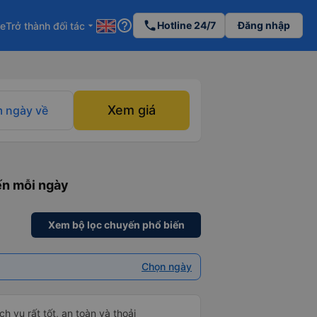
help_outline
phone
Hotline 24/7
Đăng nhập
re
Trở thành đối tác
arrow_drop_down
Xem giá
 ngày về
ến mỗi ngày
Xem bộ lọc chuyến phổ biến
Chọn ngày
h vụ rất tốt, an toàn và thoải