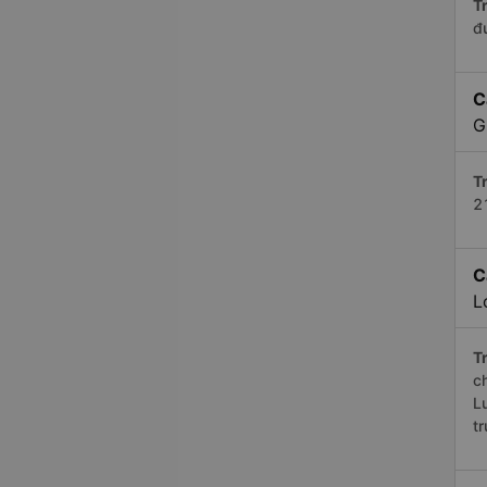
Tr
đ
C
G
Tr
2
C
L
Tr
c
L
t