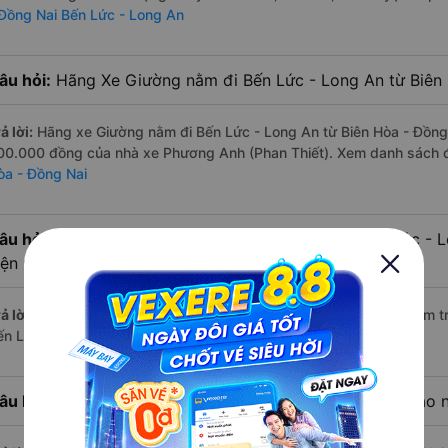
 Đồng Nai Bến Lức - Long An
âu hỏi:
Hãng Xe Giường nằm đi Bến Lức - Long An từ Biên 
ả lời:
Hãng xe Giường nằm đi Bến Lức - Long An từ Biên Hòa - Đồng N
00.000 đồng của nhà xe Phương Anh (Phan Thiết). Xem danh sách 
òa - Đồng Nai
âu hỏi:
Có bao nhiêu nhà xe có Giường nằm đi Bến Lức - L
iện nay?
ả lời:
Tính tới thời điểm hiện nay thì có 5 nhà xe có xe Giường nằm 
ến Lức - Long An hiện nay
âu hỏi:
Từ Biên Hòa - Đồng Nai đi Bến Lức - Long An bao 