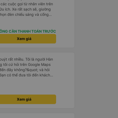
à các cuộc gọi từ nhân viên trên
ữu ích. Xe rất sạch sẽ, giường
 chọn đèn chiếu sáng và cổng
iện. Nhân viên rất lịch sự và xe
ến. Cảm ơn!
ÔNG CẦN THANH TOÁN TRƯỚC
Xem giá
uýt rất nhiều. Tôi là người Hàn
g tôi cứ hỏi trên Google Maps
đến đây không?&quot; và hỏi
Bạn có thể đưa tôi đến khách
uot; Nhưng tài xế đã quan tâm.
 lúc 2h30 sáng và được thông
 tôi ngủ thêm, đợi ở trạm xăng
khách sạn bằng xe limousine vào
Xem giá
tôi nghĩ tài xế đã giúp tôi. Nếu
ang suy nghĩ về câu chuyện đó vì
 Cảm ơn rất nhiều.. Cảm ơn xe
 xế. Mình là người Hàn Quốc