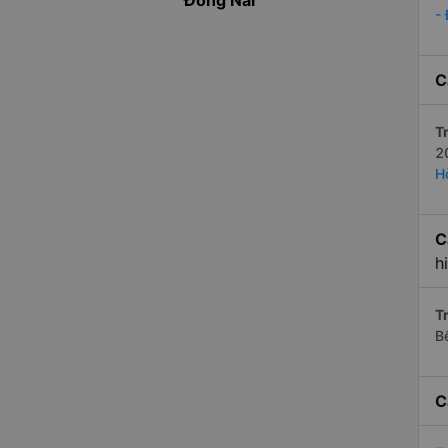
Đồng Nai
-
C
Tr
2
H
C
h
Tr
B
C