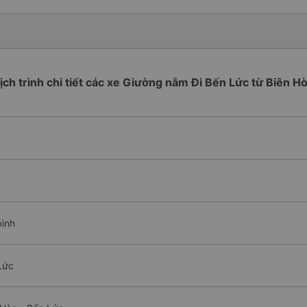
ịch trình chi tiết các xe Giường nằm Đi Bến Lức từ Biên H
bình
Lức