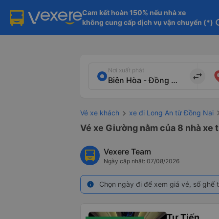
Cam kết hoàn 150% nếu nhà xe

không cung cấp dịch vụ vận chuyển (*)
in
Nơi xuất phát
import_export
Vé xe khách
xe đi Long An từ Đồng Nai
Vé xe Giường nằm của 8 nhà xe t
Vexere Team
Ngày cập nhật: 07/08/2026
Chọn ngày đi để xem giá vé, số ghế t
info
Tư Tiến