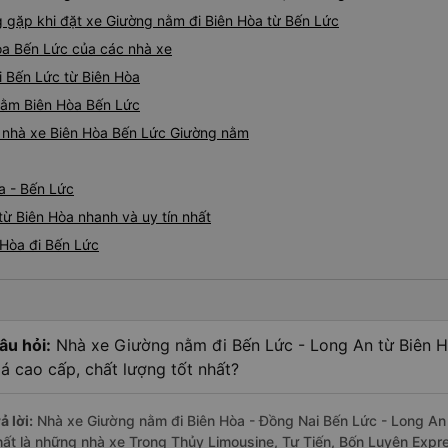
gặp khi đặt xe Giường nằm đi Biên Hòa từ Bến Lức
òa Bến Lức của các nhà xe
i Bến Lức từ Biên Hòa
 nằm Biên Hòa Bến Lức
iá nhà xe Biên Hòa Bến Lức Giường nằm
a - Bến Lức
ừ Biên Hòa nhanh và uy tín nhất
 Hòa đi Bến Lức
âu hỏi:
Nhà xe Giường nằm đi Bến Lức - Long An từ Biên 
iá cao cấp, chất lượng tốt nhất?
ả lời:
Nhà xe Giường nằm đi Biên Hòa - Đồng Nai Bến Lức - Long An 
hất là những nhà xe Trọng Thủy Limousine, Tư Tiến, Bốn Luyện Exp