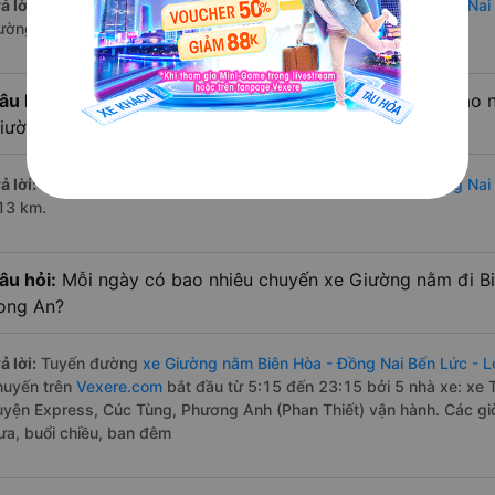
ả lời:
Thời gian di chuyển bằng
xe Giường nằm Biên Hòa - Đồng Nai
ường đi khá thuận lợi
âu hỏi:
Từ Biên Hòa - Đồng Nai đi Bến Lức - Long An bao 
iường nằm?
ả lời:
Đường di chuyển bằng
xe Giường nằm đi Biên Hòa - Đồng Nai
13 km.
âu hỏi:
Mỗi ngày có bao nhiêu chuyến xe Giường nằm đi Bi
ong An?
ả lời:
Tuyến đường
xe Giường nằm Biên Hòa - Đồng Nai Bến Lức - 
huyến trên
Vexere.com
bắt đầu từ 5:15 đến 23:15 bởi 5 nhà xe: xe 
uyện Express, Cúc Tùng, Phương Anh (Phan Thiết) vận hành. Các gi
rưa, buổi chiều, ban đêm