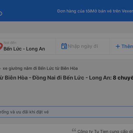
Đơn hàng của tôi
Mở bán vé trên Vexe
fo
Nơi đến
add
Nhập ngày đi
Thêm
xe giường nằm đi Bến Lức từ Biên Hòa
ừ Biên Hòa - Đồng Nai đi Bến Lức - Long An
: 8 chuy
rống và ưu đãi khi đặt vé
Công ty Tu Tien cung cấp dịc