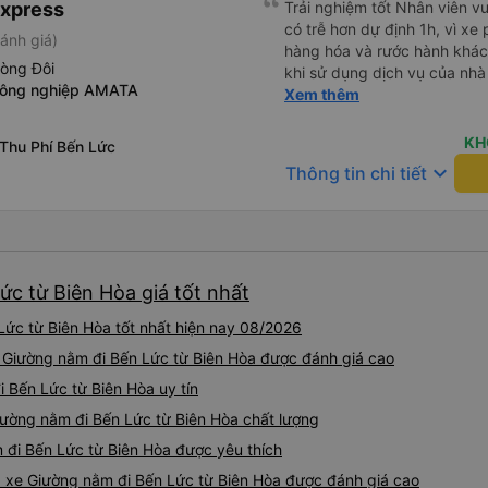
Express
Trải nghiệm tốt Nhân viên vu
không biết gì nhưng tài xế đ
có trễ hơn dự định 1h, vì xe
ánh giá)
liên tục hỏi trên Google Ma
hàng hóa và rước hành khách
hỏi những câu hỏi kỳ lạ, &q
hòng Đôi
khi sử dụng dịch vụ của nhà 
khách sạn của chúng tôi khô
công nghiệp AMATA
thiệu cho người thân sử dụn
Xem thêm
2h30 sáng nhưng lúc đó khô
ngủ thêm và đợi ở trạm xăn
KH
 Thu Phí Bến Lức
bằng xe limousine vào buổi sá
keyboard_arrow_down
vì tôi trông ngu ngốc quá.. 
Thông tin chi tiết
tài xế thì sẽ rất nguy hiểm..
05527 Cảm ơn tài xế xe nhưn
cách thực hiện, hãy xem Go
nào, &quot;B Bạn bị sao vậy
bạn vậy?&quot; Bây giờ là 2:
ức từ Biên Hòa giá tốt nhất
bằng xe bu lông Limousine. Tô
tôi quá ngu ngốc. Tôi vẫn đ
ức từ Biên Hòa tốt nhất hiện nay 08/2026
nếu không có tài xế... Cảm ơ
e Giường nằm đi Bến Lức từ Biên Hòa được đánh giá cao
i Bến Lức từ Biên Hòa uy tín
iường nằm đi Bến Lức từ Biên Hòa chất lượng
 đi Bến Lức từ Biên Hòa được yêu thích
: xe Giường nằm đi Bến Lức từ Biên Hòa được đánh giá cao