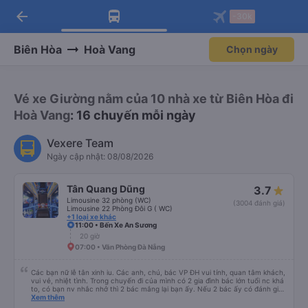
arrow_back
Tải app Vexere ngay!
Tải app Vexere
-30k
Mở app
Mở app
Nhận ưu đãi thành viên độc
-30k/ghế khi đặt vé máy bay qua
quyền
app
Biên Hòa
Hoà Vang
Chọn ngày
Vé xe Giường nằm của 10 nhà xe từ Biên Hòa đi
Hoà Vang
: 16 chuyến mỗi ngày
Vexere Team
Ngày cập nhật: 08/08/2026
Tân Quang Dũng
3.7
Limousine 32 phòng (WC)
(3004 đánh giá)
Limousine 22 Phòng Đôi G ( WC)
+1 loại xe khác
11:00 • Bến Xe An Sương
20 giờ
07:00 • Văn Phòng Đà Nẵng
Các bạn nữ lễ tân xinh iu. Các anh, chú, bác VP ĐH vui tính, quan tâm khách,
vui vẻ, nhiệt tình. Trong chuyến đi của mình có 2 gia đình bác lớn tuổi nc khá
to, có bạn nv nhắc nhở thì 2 bác mắng lại bạn ấy. Nếu 2 bác ấy có đánh giá
xấu thì mình ngược lại nha. Bạn ấy nhắc nhở rất đúng. 2 bác nói rất to. To
Xem thêm
đến lỗi mình ngủ còn mơ được câu chuyện các bác nói với nhau xuất hiện