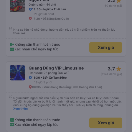
star_rate
3.2
đến Sài Gòn. Nhưng có ba điểm trừ: - Xe buýt đưa đón thứ hai rõ ràng là
không an toàn (xem ảnh) - Ghế của tôi bị kẹt ở chế độ ngả lưng / không thể
Giường nằm 44 chỗ
(60 đánh giá)
ngồi thẳng dậy - Tài xế ban ngày bật nhạc rock với âm lượng rất lớn. May
19:30 • Ngã ba Thái Lan
mắn là anh ấy đã tắt loa phía sau khi được yêu cầu, nhưng hãy cẩn thận nếu
21 giờ 50 phút
bạn chọn chỗ ngồi phía trước. Nhìn chung, tôi vẫn sẽ sử dụng dịch vụ này
nếu giá cả phải chăng.
17:20 • Đà Nẵng Dọc QL1A
Nhà xe liên hệ chủ động, hướng dẫn rõ, và trải nghiệm trên xe thuận lợi,
thoải mái
Không cần thanh toán trước
Xem giá
Xác nhận chỗ ngay lập tức
star_rate
Quang Dũng VIP Limousine
3.7
Limousine 22 phòng (Có WC)
(1141 đánh giá)
11:30 • Bến Xe Tam Hiệp
19 giờ 5 phút
06:35 • Văn Phòng Đà Nẵng (70B Hoàng Văn Thái)
Người nước ngoài rất khó hiểu vị trí của bến xe buýt và xe buýt đến từ đâu.
Tôi đến trước giờ xe buýt khởi hành một giờ, nhưng sau khi đi bộ hơn một giờ,
cuối cùng họ cũng gọi điện và tìm thấy tôi. Dịch vụ bình thường, nhưng dù
sao thì tôi ngủ ngon hơn ở khách sạn vì tôi rất thoải mái. Sẽ tuyệt hơn nếu
Xem thêm
tiếng còi xe bớt to hơn. Nhưng tôi thích nó nên tôi cho điểm tối đa. Cảm ơn
bạn rất nhiều.
Không cần thanh toán trước
Xem giá
Xác nhận chỗ ngay lập tức