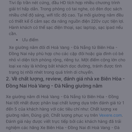
Tivi ốp trần nét cứng, đầu HD tích hợp nhiều chương trình
giải trí hấp dẫn. Trong phòng có tai nghe, có đèn đọc sách
nhiều chế độ sáng, wifi tốc độ cao. Tại mỗi giường nằm đều
có thiết kế ổ cắm sạc đa năng nguồn điện 220v cực tiện lợi.
Hành khách có thể sạc điện thoại, sạc laptop, sạc ipad nếu
cần.
Ưu điểm
Xe giường nằm đôi đi Hoà Vang - Đà Nẵng từ Biên Hòa -
Đồng Nai này phù hợp cho các cặp đôi hoặc gia đình có bé
nhỏ vì diện tích phòng rộng, riêng tư. Một điểm cộng lớn cho
loại xe này là không bắt khách dọc đường, tránh được tình
trạng bị nhồi nhét trong quá trình di chuyển.
2. Về chất lượng, review, đánh giá nhà xe Biên Hòa -
Đồng Nai Hoà Vang - Đà Nẵng giường nằm
Xe giường nằm đi Hoà Vang - Đà Nẵng từ Biên Hòa - Đồng
Nai tốt nhất được phân loại chất lượng dựa trên đánh giá từ 1
đến 5 của khách hàng với các tiêu chí như: Chất lượng xe
giường nằm, Đúng giờ, Chất lượng phục vụ trên
Vexere.com
.
Đánh giá này được viết trực tiếp bởi các khách hàng đã trải
nghiệm các hãng Xe Biên Hòa - Đồng Nai đi Hoà Vang - Đà