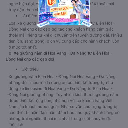
nghe hiện đại, wifi tốc độ cao hoạt động 24/24 thoải mái
truy cập theo nhu cầu.
Ưu điểm
Loại xe giường nằm đi Hoà Vang - Đà Nẵng từ Biên Hòa -
Đồng Nai cho các cặp đôi tạo cho khách hàng cảm giác
thoải mái, riêng tư khi di chuyển trên tuyến đường dài. Nhiều
tiện ích, sang trọng, dịch vụ cung cấp cho hành khách luôn
ở mức tốt nhất.
d. Xe giường nằm đi Hoà Vang - Đà Nẵng từ Biên Hòa -
Đồng Nai cho các cặp đôi
Giới thiệu
Xe giường nằm Biên Hòa - Đồng Nai Hoà Vang - Đà Nẵng
phòng đôi limousine là dòng xe có thiết kế tương tự như
dòng xe limousine đi Hoà Vang - Đà Nẵng từ Biên Hòa -
Đồng Nai giường phòng. Tuy nhiên kích thước giường nằm
được thiết kế rộng hơn, phù hợp với cả khách hàng Việt
Nam lẫn khách nước ngoài. Nhà xe vẫn chú trọng trang bị
các thiết bị hiện đại nhằm đảm bảo cho quý khách hàng có
những trải nghiệm thoải mái nhất trong suốt chuyến đi.
Tiện ích