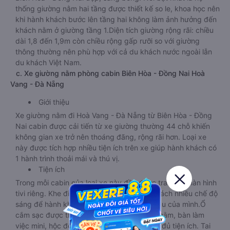
thống giường nằm hai tầng được thiết kế so le, khoa học nên
khi hành khách bước lên tầng hai không làm ảnh hưởng đến
khách nằm ở giường tầng 1.Diện tích giường rộng rãi: chiều
dài 1,8 đến 1,9m còn chiều rộng gấp rưỡi so với giường
thông thường nên phù hợp với cả du khách nước ngoài lẫn
du khách Việt Nam.
c. Xe giường nằm phòng cabin Biên Hòa - Đồng Nai Hoà
Vang - Đà Nẵng
Giới thiệu
Xe giường nằm đi Hoà Vang - Đà Nẵng từ Biên Hòa - Đồng
Nai cabin được cải tiến từ xe giường thường 44 chỗ khiến
không gian xe trở nên thoáng đãng, rộng rãi hơn. Loại xe
này được tích hợp nhiều tiện ích trên xe giúp hành khách có
1 hành trình thoải mái và thú vị.
Tiện ích
Trong mỗi cabin của loại xe này đều được trang bị màn hình
tivi riêng. Khe điều hòa mát lạnh, đèn đọc sách nhiều chế độ
sáng để hành khách điều chỉnh theo nhu cầu của mình.Ổ
cắm sạc được thiết kế ngay bên cạnh chỗ nằm, bàn làm
việc mini, hộc để cốc chén, nước uống đầy đủ tiện ích. Tai