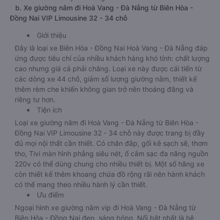
b. Xe giường nằm đi Hoà Vang - Đà Nẵng từ Biên Hòa -
Đồng Nai VIP Limousine 32 - 34 chỗ
Giới thiệu
Đây là loại xe Biên Hòa - Đồng Nai Hoà Vang - Đà Nẵng đáp
ứng được tiêu chí của nhiều khách hàng khó tính: chất lượng
cao nhưng giá cả phải chăng. Loại xe này được cải tiến từ
các dòng xe 44 chỗ, giảm số lượng giường nằm, thiết kế
thêm rèm che khiến không gian trở nên thoáng đãng và
riêng tư hơn.
Tiện ích
Loại xe giường nằm đi Hoà Vang - Đà Nẵng từ Biên Hòa -
Đồng Nai VIP Limousine 32 - 34 chỗ này được trang bị đầy
đủ mọi nội thất cần thiết. Có chăn đắp, gối kê sạch sẽ, thơm
tho, Tivi màn hình phẳng siêu nét, ổ cắm sạc đa năng nguồn
220v có thể dùng chung cho nhiều thiết bị. Một số hãng xe
còn thiết kế thêm khoang chứa đồ rộng rãi nên hành khách
có thể mang theo nhiều hành lý cần thiết.
Ưu điểm
Ngoại hình xe giường nằm vip đi Hoà Vang - Đà Nẵng từ
Biên Hòa - Đồng Nai đẹp, sáng bóng. Nổi bật nhất là hệ