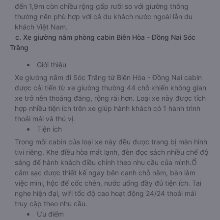
đến 1,9m còn chiều rộng gấp rưỡi so với giường thông
thường nên phù hợp với cả du khách nước ngoài lẫn du
khách Việt Nam.
c. Xe giường nằm phòng cabin Biên Hòa - Đồng Nai Sóc
Trăng
Giới thiệu
Xe giường nằm đi Sóc Trăng từ Biên Hòa - Đồng Nai cabin
được cải tiến từ xe giường thường 44 chỗ khiến không gian
xe trở nên thoáng đãng, rộng rãi hơn. Loại xe này được tích
hợp nhiều tiện ích trên xe giúp hành khách có 1 hành trình
thoải mái và thú vị.
Tiện ích
Trong mỗi cabin của loại xe này đều được trang bị màn hình
tivi riêng. Khe điều hòa mát lạnh, đèn đọc sách nhiều chế độ
sáng để hành khách điều chỉnh theo nhu cầu của mình.Ổ
cắm sạc được thiết kế ngay bên cạnh chỗ nằm, bàn làm
việc mini, hộc để cốc chén, nước uống đầy đủ tiện ích. Tai
nghe hiện đại, wifi tốc độ cao hoạt động 24/24 thoải mái
truy cập theo nhu cầu.
Ưu điểm