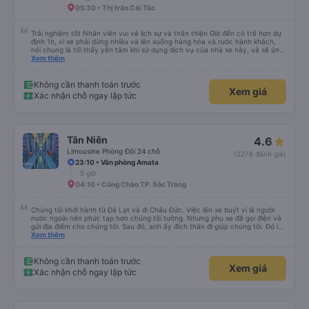
&quot;B Bạn bị sao vậy?&quot; Chuyện gì xảy ra với bạn vậy?&quot; Bây giờ
05:30 • Thị trấn Cái Tắc
là 2:30 và tôi đang nói về nó. ạn bằng xe bu lông Limousine. Tôi nghĩ tài xế
đã giúp tôi vì nhìn tôi quá ngu ngốc. Tôi vẫn đang nghĩ rằng sẽ rất nguy hiểm
nếu không có tài xế... Cảm ơn các bạn rất nhiều.
Trải nghiệm tốt Nhân viên vui vẻ lịch sự và thân thiện Giờ đến có trễ hơn dự
định 1h, vì xe phải dừng nhiều và lên xuống hàng hóa và rước hành khách,
nói chung là tối thấy yên tâm khi sử dụng dịch vụ của nhà xe này, và sẽ ủng
hộ và giới thiệu cho người thân sử dụng dịch vụ của nhà xe này
Xem thêm
Không cần thanh toán trước
Xem giá
Xác nhận chỗ ngay lập tức
Tân Niên
4.6
Limousine Phòng Đôi 24 chỗ
(2278 đánh giá)
23:10 • Văn phòng Amata
5 giờ
04:10 • Cổng Chào TP. Sóc Trăng
Chúng tôi khởi hành từ Đà Lạt và đi Châu Đức. Việc lên xe buýt vì là người
nước ngoài nên phức tạp hơn chúng tôi tưởng. Nhưng phụ xe đã gọi điện và
gửi địa điểm cho chúng tôi. Sau đó, anh ấy đích thân đi giúp chúng tôi. Đó là
lần đầu tiên đi xe giường nằm với hai đứa trẻ nhỏ khá thú vị. Chúng tôi không
Xem thêm
chắc chắn khi nào xe sẽ dừng lại để nghỉ hoặc ăn uống. Tôi rất ngạc nhiên
khi xe dừng lại lúc nửa đêm ở Cần Thơ và mọi người xuống xe ăn. Khi đến
điểm dừng, họ đánh thức chúng tôi dậy và đảm bảo chúng tôi đã sẵn sàng.
Không cần thanh toán trước
Xem giá
Nhìn chung, đó là một trải nghiệm tốt. Mỗi giường đều có gối và chăn, và đủ
Xác nhận chỗ ngay lập tức
chỗ cho 1 người lớn và 1 trẻ em nằm thoải mái.