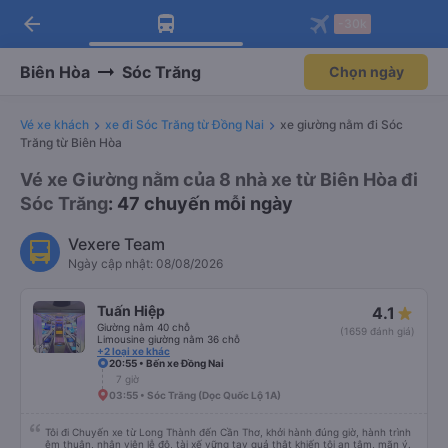
arrow_back
Tải app Vexere ngay!
Tải app Vexere
-30k
Mở app
Mở app
Nhận ưu đãi thành viên độc
-30k/ghế khi đặt vé máy bay qua
quyền
app
Biên Hòa
Sóc Trăng
Chọn ngày
Vé xe khách
xe đi Sóc Trăng từ Đồng Nai
xe giường nằm đi Sóc
Trăng từ Biên Hòa
Vé xe Giường nằm của 8 nhà xe từ Biên Hòa đi
Sóc Trăng
: 47 chuyến mỗi ngày
Vexere Team
Ngày cập nhật: 08/08/2026
Tuấn Hiệp
4.1
Giường nằm 40 chỗ
(1659 đánh giá)
Limousine giường nằm 36 chỗ
+2 loại xe khác
20:55 • Bến xe Đồng Nai
7 giờ
03:55 • Sóc Trăng (Dọc Quốc Lộ 1A)
Tôi đi Chuyến xe từ Long Thành đến Cần Thơ, khởi hành đúng giờ, hành trình
êm thuận, nhân viên lễ độ, tài xế vững tay quả thật khiến tôi an tâm, mãn ý.