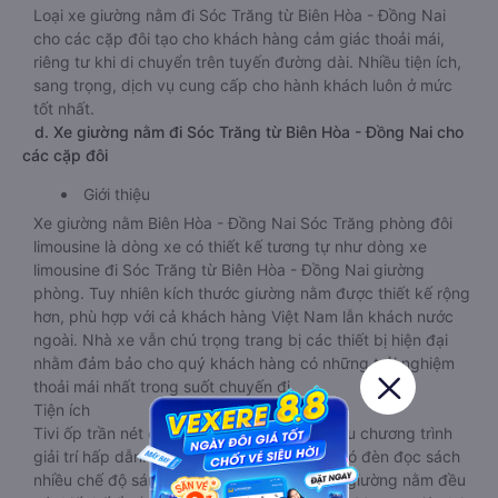
Loại xe giường nằm đi Sóc Trăng từ Biên Hòa - Đồng Nai
cho các cặp đôi tạo cho khách hàng cảm giác thoải mái,
riêng tư khi di chuyển trên tuyến đường dài. Nhiều tiện ích,
sang trọng, dịch vụ cung cấp cho hành khách luôn ở mức
tốt nhất.
d. Xe giường nằm đi Sóc Trăng từ Biên Hòa - Đồng Nai cho
các cặp đôi
Giới thiệu
Xe giường nằm Biên Hòa - Đồng Nai Sóc Trăng phòng đôi
limousine là dòng xe có thiết kế tương tự như dòng xe
limousine đi Sóc Trăng từ Biên Hòa - Đồng Nai giường
phòng. Tuy nhiên kích thước giường nằm được thiết kế rộng
hơn, phù hợp với cả khách hàng Việt Nam lẫn khách nước
ngoài. Nhà xe vẫn chú trọng trang bị các thiết bị hiện đại
nhằm đảm bảo cho quý khách hàng có những trải nghiệm
thoải mái nhất trong suốt chuyến đi.
Tiện ích
Tivi ốp trần nét cứng, đầu HD tích hợp nhiều chương trình
giải trí hấp dẫn. Trong phòng có tai nghe, có đèn đọc sách
nhiều chế độ sáng, wifi tốc độ cao. Tại mỗi giường nằm đều