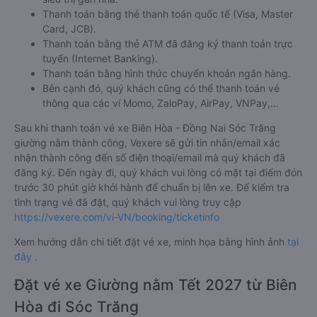
Thanh toán bằng thẻ thanh toán quốc tế (Visa, Master
Card, JCB).
Thanh toán bằng thẻ ATM đã đăng ký thanh toán trực
tuyến (Internet Banking).
Thanh toán bằng hình thức chuyển khoản ngân hàng.
Bên cạnh đó, quý khách cũng có thể thanh toán vé
thông qua các ví Momo, ZaloPay, AirPay, VNPay,…
Sau khi thanh toán vé xe Biên Hòa - Đồng Nai Sóc Trăng
giường nằm thành công, Vexere sẽ gửi tin nhắn/email xác
nhận thành công đến số điện thoại/email mà quý khách đã
đăng ký. Đến ngày đi, quý khách vui lòng có mặt tại điểm đón
trước 30 phút giờ khởi hành để chuẩn bị lên xe. Để kiểm tra
tình trạng vé đã đặt, quý khách vui lòng truy cập
https://vexere.com/vi-VN/booking/ticketinfo
Xem hướng dẫn chi tiết đặt vé xe, minh họa bằng hình ảnh
tại
đây
.
Đặt vé xe Giường nằm Tết 2027 từ Biên
Hòa đi Sóc Trăng