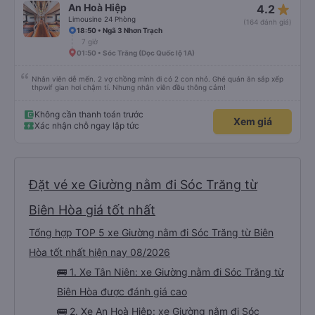
star_rate
An Hoà Hiệp
4.2
Limousine 24 Phòng
(164 đánh giá)
18:50 • Ngã 3 Nhơn Trạch
7 giờ
01:50 • Sóc Trăng (Dọc Quốc lộ 1A)
Nhân viên dễ mến. 2 vợ chồng mình đi có 2 con nhỏ. Ghé quán ăn sắp xếp
thpwif gian hơi chậm tí. Nhưng nhân viên đều thông cảm!
Không cần thanh toán trước
Xem giá
Xác nhận chỗ ngay lập tức
Đặt vé xe Giường nằm đi Sóc Trăng từ
Biên Hòa giá tốt nhất
Tổng hợp TOP 5 xe Giường nằm đi Sóc Trăng từ Biên
Hòa tốt nhất hiện nay 08/2026
🚌 1. Xe Tân Niên: xe Giường nằm đi Sóc Trăng từ
Biên Hòa được đánh giá cao
🚌 2. Xe An Hoà Hiệp: xe Giường nằm đi Sóc