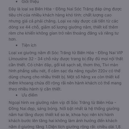
Giới thiệu
Đây là loại xe Biên Hòa - Đồng Nai Sóc Trăng đáp ứng được
tiêu chí của nhiều khách hàng khó tính: chất lượng cao
nhưng giá cả phải chăng. Loại xe này được cải tiến từ các
dòng xe 44 chỗ, giảm số lượng giường nằm, thiết kế thêm
rèm che khiến không gian trở nên thoáng đãng và riêng tư
hơn.
Tiện ích
Loại xe giường nằm đi Sóc Trăng từ Biên Hòa - Đồng Nai VIP
Limousine 32 - 34 chỗ này được trang bị đầy đủ mọi nội thất
cần thiết. Có chăn đắp, gối kê sạch sẽ, thơm tho, Tivi màn
hình phẳng siêu nét, ổ cắm sạc đa năng nguồn 220v có thể
dùng chung cho nhiều thiết bị. Một số hãng xe còn thiết kế
thêm khoang chứa đồ rộng rãi nên hành khách có thể mang
theo nhiều hành lý cần thiết.
Ưu điểm
Ngoại hình xe giường nằm vip đi Sóc Trăng từ Biên Hòa -
Đồng Nai đẹp, sáng bóng. Nổi bật nhất là hệ thống giường
nằm hai tầng được thiết kế so le, khoa học nên khi hành
khách bước lên tầng hai không làm ảnh hưởng đến khách
nằm ở giường tầng 1.Diện tích giường rộng rãi: chiều dài 1,8