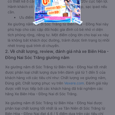
có thiết kế ổ cắm sạc đa năng nguồn điện 220v cực tiện lợi.
Hành khách có thể sạc điện thoại, sạc laptop, sạc ipad nếu
cần.
Ưu điểm
Xe giường nằm đôi đi Sóc Trăng từ Biên Hòa - Đồng Nai này
phù hợp cho các cặp đôi hoặc gia đình có bé nhỏ vì diện
tích phòng rộng, riêng tư. Một điểm cộng lớn cho loại xe này
là không bắt khách dọc đường, tránh được tình trạng bị nhồi
nhét trong quá trình di chuyển.
2. Về chất lượng, review, đánh giá nhà xe Biên Hòa -
Đồng Nai Sóc Trăng giường nằm
Xe giường nằm đi Sóc Trăng từ Biên Hòa - Đồng Nai tốt nhất
được phân loại chất lượng dựa trên đánh giá từ 1 đến 5 của
khách hàng với các tiêu chí như: Chất lượng xe giường nằm,
Đúng giờ, Chất lượng phục vụ trên
Vexere.com
. Đánh giá này
được viết trực tiếp bởi các khách hàng đã trải nghiệm các
hãng Xe Biên Hòa - Đồng Nai đi Sóc Trăng.
Xe giường nằm đi Sóc Trăng từ Biên Hòa - Đồng Nai được
phân loại chất lượng tốt nhất là xe Tân Niên đi Sóc Trăng từ
Biên Hòa - Đồng Nai đạt 4.6 / 5 điểm dựa trên các tiêu chí