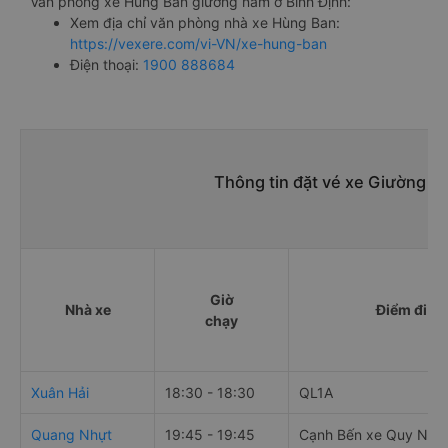
Văn phòng xe Hùng Ban giường nằm ở Bình Định:
Xem địa chỉ văn phòng nhà xe Hùng Ban:
https://vexere.com/vi-VN/xe-hung-ban
Điện thoại:
1900 888684
Thông tin đặt vé xe Giường n
Giờ
Nhà xe
Điểm đi
chạy
Xuân Hải
18:30 - 18:30
QL1A
Quang Nhựt
19:45 - 19:45
Cạnh Bến xe Quy Nhơ