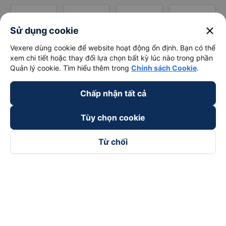
close
Sử dụng cookie
Vexere dùng cookie để website hoạt động ổn định. Bạn có thể
xem chi tiết hoặc thay đổi lựa chọn bất kỳ lúc nào trong phần
Quản lý cookie. Tìm hiểu thêm trong
Chính sách Cookie
.
Chấp nhận tất cả
Tùy chọn cookie
Từ chối
Theo dõi chúng tôi trên
Facebook
Tiktok
Youtube
Công ty TNHH Thương Mại Dịch Vụ Vexere
Địa chỉ đăng ký kinh doanh: 8C Chữ Đồng Tử, Phường Tân