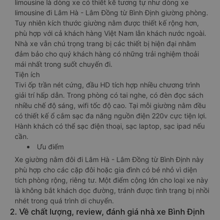
limousine là dòng xe có thiết kế tương tự như dòng xe
limousine đi Lâm Hà - Lâm Đồng từ Bình Định giường phòng.
Tuy nhiên kích thước giường nằm được thiết kế rộng hơn,
phù hợp với cả khách hàng Việt Nam lẫn khách nước ngoài.
Nhà xe vẫn chú trọng trang bị các thiết bị hiện đại nhằm
đảm bảo cho quý khách hàng có những trải nghiệm thoải
mái nhất trong suốt chuyến đi.
Tiện ích
Tivi ốp trần nét cứng, đầu HD tích hợp nhiều chương trình
giải trí hấp dẫn. Trong phòng có tai nghe, có đèn đọc sách
nhiều chế độ sáng, wifi tốc độ cao. Tại mỗi giường nằm đều
có thiết kế ổ cắm sạc đa năng nguồn điện 220v cực tiện lợi.
Hành khách có thể sạc điện thoại, sạc laptop, sạc ipad nếu
cần.
Ưu điểm
Xe giường nằm đôi đi Lâm Hà - Lâm Đồng từ Bình Định này
phù hợp cho các cặp đôi hoặc gia đình có bé nhỏ vì diện
tích phòng rộng, riêng tư. Một điểm cộng lớn cho loại xe này
là không bắt khách dọc đường, tránh được tình trạng bị nhồi
nhét trong quá trình di chuyển.
2. Về chất lượng, review, đánh giá nhà xe Bình Định