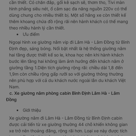
cần thiết. Có chăn đắp, gối kê sạch sẽ, thơm tho, Tivi màn
hình phẳng siêu nét, ổ cắm sạc đa năng nguồn 220v có thể
dùng chung cho nhiều thiết bị. Một số hãng xe còn thiết kế
thêm khoang chứa đồ rộng rãi nên hành khách có thể mang
theo nhiều hành lý cần thiết.
Ưu điểm
Ngoại hình xe giường nằm vip đi Lâm Hà - Lâm Đồng từ Bình
Định đẹp, sáng bóng. Nổi bật nhất là hệ thống giường nằm
hai tầng được thiết kế so le, khoa học nên khi hành khách
bước lên tầng hai không làm ảnh hưởng đến khách nằm ở
giường tầng 1.Diện tích giường rộng rãi: chiều dài 1,8 đến
1,9m còn chiều rộng gấp rưỡi so với giường thông thường
nên phù hợp với cả du khách nước ngoài lẫn du khách Việt
Nam.
c. Xe giường nằm phòng cabin Bình Định Lâm Hà - Lâm
Đồng
Giới thiệu
Xe giường nằm đi Lâm Hà - Lâm Đồng từ Bình Định cabin
được cải tiến từ xe giường thường 44 chỗ khiến không gian
xe trở nên thoáng đãng, rộng rãi hơn. Loại xe này được tích