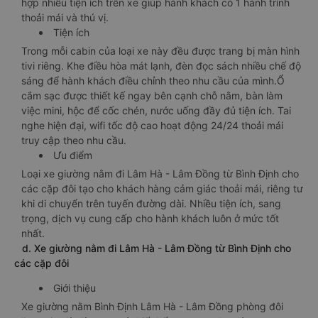
hợp nhiều tiện ích trên xe giúp hành khách có 1 hành trình
thoải mái và thú vị.
Tiện ích
Trong mỗi cabin của loại xe này đều được trang bị màn hình
tivi riêng. Khe điều hòa mát lạnh, đèn đọc sách nhiều chế độ
sáng để hành khách điều chỉnh theo nhu cầu của mình.Ổ
cắm sạc được thiết kế ngay bên cạnh chỗ nằm, bàn làm
việc mini, hộc để cốc chén, nước uống đầy đủ tiện ích. Tai
nghe hiện đại, wifi tốc độ cao hoạt động 24/24 thoải mái
truy cập theo nhu cầu.
Ưu điểm
Loại xe giường nằm đi Lâm Hà - Lâm Đồng từ Bình Định cho
các cặp đôi tạo cho khách hàng cảm giác thoải mái, riêng tư
khi di chuyển trên tuyến đường dài. Nhiều tiện ích, sang
trọng, dịch vụ cung cấp cho hành khách luôn ở mức tốt
nhất.
d. Xe giường nằm đi Lâm Hà - Lâm Đồng từ Bình Định cho
các cặp đôi
Giới thiệu
Xe giường nằm Bình Định Lâm Hà - Lâm Đồng phòng đôi