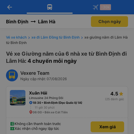
arrow_back
Tải app Vexere ngay!
Tải app Vexere
-30k
Mở app
Mở app
Nhận ưu đãi thành viên độc
-30k/ghế khi đặt vé máy bay qua
quyền
app
Bình Định
Lâm Hà
Chọn ngày
Vé xe khách
xe đi Lâm Đồng từ Bình Định
xe giường nằm đi Lâm Hà
từ Bình Định
Vé xe Giường nằm của 6 nhà xe từ Bình Định đi
Lâm Hà
: 4 chuyến mỗi ngày
Vexere Team
Ngày cập nhật: 07/08/2026
Xuân Hải
4.5
Limousine 24 Phòng Đôi
(25 đánh giá)
18:30 • Bình Định (Dọc Quốc lộ 1A)
11 giờ 30 phút
06:00 • Bến xe Cát Tiên
Không cần thanh toán trước
Xem giá
Xác nhận chỗ ngay lập tức