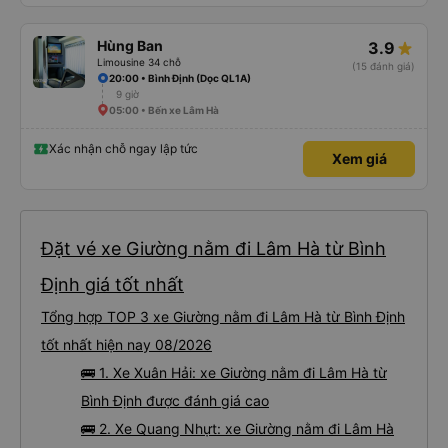
Hùng Ban
3.9
Limousine 34 chỗ
(15 đánh giá)
20:00 • Bình Định (Dọc QL1A)
9 giờ
05:00 • Bến xe Lâm Hà
Xác nhận chỗ ngay lập tức
Xem giá
Đặt vé xe Giường nằm đi Lâm Hà từ Bình
Định giá tốt nhất
Tổng hợp TOP 3 xe Giường nằm đi Lâm Hà từ Bình Định
tốt nhất hiện nay 08/2026
🚌 1. Xe Xuân Hải: xe Giường nằm đi Lâm Hà từ
Bình Định được đánh giá cao
🚌 2. Xe Quang Nhựt: xe Giường nằm đi Lâm Hà