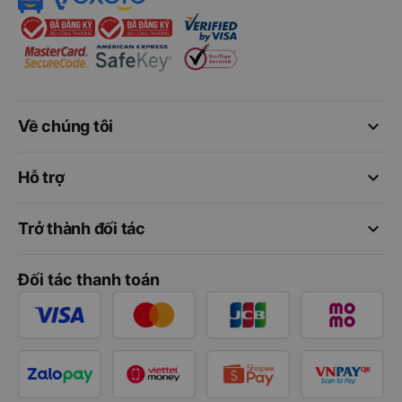
keyboard_arrow_down
Về chúng tôi
keyboard_arrow_down
Hỗ trợ
keyboard_arrow_down
Trở thành đối tác
Đối tác thanh toán