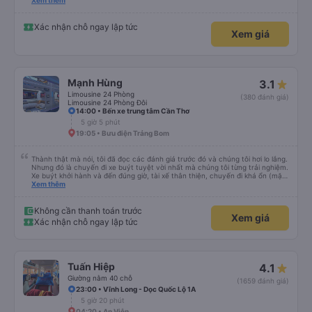
hộ và giới thiệu cho người thân sử dụng dịch vụ của nhà xe này
Xem thêm
Xác nhận chỗ ngay lập tức
Xem giá
Mạnh Hùng
3.1
Limousine 24 Phòng
(380 đánh giá)
Limousine 24 Phòng Đôi
14:00 • Bến xe trung tâm Cần Thơ
5 giờ 5 phút
19:05 • Bưu điện Trảng Bom
Thành thật mà nói, tôi đã đọc các đánh giá trước đó và chúng tôi hơi lo lắng.
Nhưng đó là chuyến đi xe buýt tuyệt vời nhất mà chúng tôi từng trải nghiệm.
Xe buýt khởi hành và đến đúng giờ, tài xế thân thiện, chuyến đi khá ổn (mặc
dù vẫn hơi xóc, nhưng đó là đặc trưng của Việt Nam ^^), và chỗ ngồi thoải
Xem thêm
mái. Chúng tôi thực sự rất hài lòng.
Không cần thanh toán trước
Xem giá
Xác nhận chỗ ngay lập tức
Tuấn Hiệp
4.1
Giường nằm 40 chỗ
(1659 đánh giá)
23:00 • Vĩnh Long - Dọc Quốc Lộ 1A
5 giờ 20 phút
04:20 • An Viễn