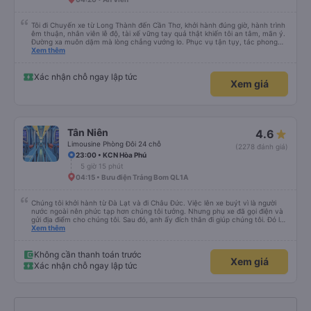
Tôi đi Chuyến xe từ Long Thành đến Cần Thơ, khởi hành đúng giờ, hành trình
êm thuận, nhân viên lễ độ, tài xế vững tay quả thật khiến tôi an tâm, mãn ý.
Đường xa muôn dặm mà lòng chẳng vướng lo. Phục vụ tận tụy, tác phong
nghiêm cẩn, hiếm thấy giữa thời buổi kim tiền vội vã. Xã hội loạn đạo. Xin gửi
Xem thêm
lời tán dương chân thành, kính chúc nhà xe ngày một hưng thịnh, vạn lộ bình
an.”
Xác nhận chỗ ngay lập tức
Xem giá
Tân Niên
4.6
Limousine Phòng Đôi 24 chỗ
(2278 đánh giá)
23:00 • KCN Hòa Phú
5 giờ 15 phút
04:15 • Bưu điện Trảng Bom QL1A
Chúng tôi khởi hành từ Đà Lạt và đi Châu Đức. Việc lên xe buýt vì là người
nước ngoài nên phức tạp hơn chúng tôi tưởng. Nhưng phụ xe đã gọi điện và
gửi địa điểm cho chúng tôi. Sau đó, anh ấy đích thân đi giúp chúng tôi. Đó là
lần đầu tiên đi xe giường nằm với hai đứa trẻ nhỏ khá thú vị. Chúng tôi không
Xem thêm
chắc chắn khi nào xe sẽ dừng lại để nghỉ hoặc ăn uống. Tôi rất ngạc nhiên
khi xe dừng lại lúc nửa đêm ở Cần Thơ và mọi người xuống xe ăn. Khi đến
điểm dừng, họ đánh thức chúng tôi dậy và đảm bảo chúng tôi đã sẵn sàng.
Không cần thanh toán trước
Xem giá
Nhìn chung, đó là một trải nghiệm tốt. Mỗi giường đều có gối và chăn, và đủ
Xác nhận chỗ ngay lập tức
chỗ cho 1 người lớn và 1 trẻ em nằm thoải mái.