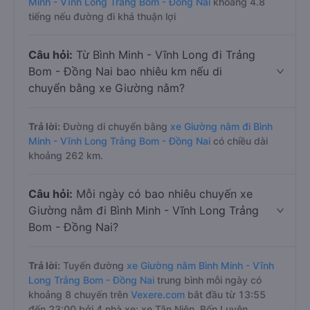
Minh - Vĩnh Long Trảng Bom - Đồng Nai
khoảng 4.8
tiếng nếu đường đi khá thuận lợi
Câu hỏi:
Từ Bình Minh - Vĩnh Long đi Trảng
Bom - Đồng Nai bao nhiêu km nếu di
chuyển bằng xe Giường nằm?
Trả lời:
Đường di chuyển bằng
xe Giường nằm đi Bình
Minh - Vĩnh Long Trảng Bom - Đồng Nai
có chiều dài
khoảng 262 km.
Câu hỏi:
Mỗi ngày có bao nhiêu chuyến xe
Giường nằm đi Bình Minh - Vĩnh Long Trảng
Bom - Đồng Nai?
Trả lời:
Tuyến đường
xe Giường nằm Bình Minh - Vĩnh
Long Trảng Bom - Đồng Nai
trung bình mỗi ngày có
khoảng 8 chuyến trên
Vexere.com
bắt đầu từ 13:55
đến 23:00 bởi 4 nhà xe: xe Tân Niên, Bốn Luyện