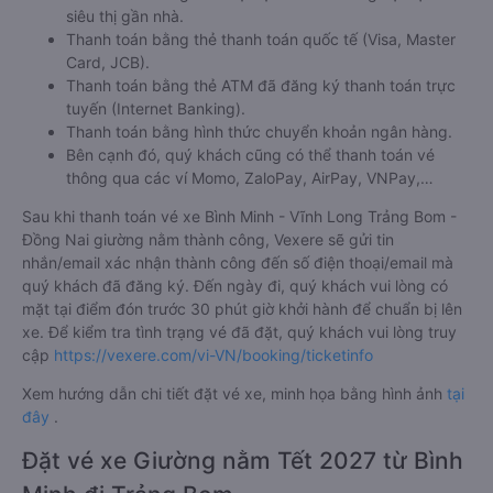
siêu thị gần nhà.
Thanh toán bằng thẻ thanh toán quốc tế (Visa, Master
Card, JCB).
Thanh toán bằng thẻ ATM đã đăng ký thanh toán trực
tuyến (Internet Banking).
Thanh toán bằng hình thức chuyển khoản ngân hàng.
Bên cạnh đó, quý khách cũng có thể thanh toán vé
thông qua các ví Momo, ZaloPay, AirPay, VNPay,…
Sau khi thanh toán vé xe Bình Minh - Vĩnh Long Trảng Bom -
Đồng Nai giường nằm thành công, Vexere sẽ gửi tin
nhắn/email xác nhận thành công đến số điện thoại/email mà
quý khách đã đăng ký. Đến ngày đi, quý khách vui lòng có
mặt tại điểm đón trước 30 phút giờ khởi hành để chuẩn bị lên
xe. Để kiểm tra tình trạng vé đã đặt, quý khách vui lòng truy
cập
https://vexere.com/vi-VN/booking/ticketinfo
Xem hướng dẫn chi tiết đặt vé xe, minh họa bằng hình ảnh
tại
đây
.
Đặt vé xe Giường nằm Tết 2027 từ Bình