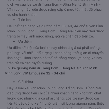
dịch vụ của loại xe đi Trảng Bom - Đồng Nai từ Bình Minh -
Vĩnh Long này luôn được nâng cấp ở mức tốt nhất để phục
vụ cho hành khách.
Tiện ích
Hầu hết các hãng xe giường nằm 38, 40, 44 chỗ tuyến Bình
Minh - Vĩnh Long - Trảng Bom - Đồng Nai hiện nay đều được
trang bị máy lạnh nước uống, gối và chăn đắp trên xe.
Ưu điểm
Ưu điểm nổi trội của loại xe này chính là giá cả phải chăng,
phù hợp với nhiều đối tượng khách hàng, thời gian di chuyển
linh hoạt. Hành khách có thể dễ dàng chọn lựa hãng xe này
trên tất cả các tuyến đường.
b. Xe giường nằm đi Trảng Bom - Đồng Nai từ Bình Minh -
Vĩnh Long VIP Limousine 32 - 34 chỗ
Giới thiệu
Đây là loại xe Bình Minh - Vĩnh Long Trảng Bom - Đồng Nai
đáp ứng được tiêu chí của nhiều khách hàng khó tính: chất
lượng cao nhưng giá cả phải chăng. Loại xe này được cải
tiến từ các dòng xe 44 chỗ, giảm số lượng giường nằm, thiết
kế thêm rèm che khiến không gian trở nên thoáng đãng và