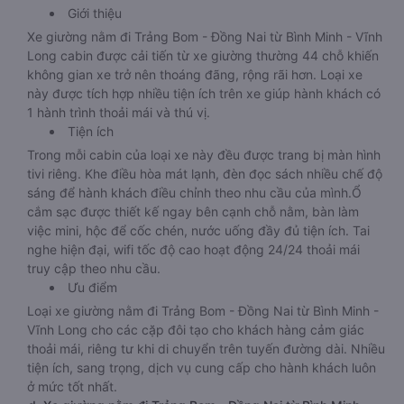
Giới thiệu
Xe giường nằm đi Trảng Bom - Đồng Nai từ Bình Minh - Vĩnh
Long cabin được cải tiến từ xe giường thường 44 chỗ khiến
không gian xe trở nên thoáng đãng, rộng rãi hơn. Loại xe
này được tích hợp nhiều tiện ích trên xe giúp hành khách có
1 hành trình thoải mái và thú vị.
Tiện ích
Trong mỗi cabin của loại xe này đều được trang bị màn hình
tivi riêng. Khe điều hòa mát lạnh, đèn đọc sách nhiều chế độ
sáng để hành khách điều chỉnh theo nhu cầu của mình.Ổ
cắm sạc được thiết kế ngay bên cạnh chỗ nằm, bàn làm
việc mini, hộc để cốc chén, nước uống đầy đủ tiện ích. Tai
nghe hiện đại, wifi tốc độ cao hoạt động 24/24 thoải mái
truy cập theo nhu cầu.
Ưu điểm
Loại xe giường nằm đi Trảng Bom - Đồng Nai từ Bình Minh -
Vĩnh Long cho các cặp đôi tạo cho khách hàng cảm giác
thoải mái, riêng tư khi di chuyển trên tuyến đường dài. Nhiều
tiện ích, sang trọng, dịch vụ cung cấp cho hành khách luôn
ở mức tốt nhất.