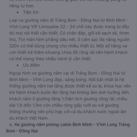
riêng tư hơn.
Tiện ích
Loại xe giường nằm đi Trảng Bom - Đồng Nai từ Bình Minh -
Vĩnh Long VIP Limousine 32 - 34 chỗ này được trang bị đầy
đủ mọi nội thất cần thiết. Có chăn đắp, gối kê sạch sẽ, thơm
tho, Tivi màn hình phẳng siêu nét, ổ cắm sạc đa năng nguồn
220v có thể dùng chung cho nhiều thiết bị. Một số hãng xe
còn thiết kế thêm khoang chứa đồ rộng rãi nên hành khách
có thể mang theo nhiều hành lý cần thiết.
Ưu điểm
Ngoại hình xe giường nằm vip đi Trảng Bom - Đồng Nai từ
Bình Minh - Vĩnh Long đẹp, sáng bóng. Nổi bật nhất là hệ
thống giường nằm hai tầng được thiết kế so le, khoa học nên
khi hành khách bước lên tầng hai không làm ảnh hưởng đến
khách nằm ở giường tầng 1.Diện tích giường rộng rãi: chiều
dài 1,8 đến 1,9m còn chiều rộng gấp rưỡi so với giường
thông thường nên phù hợp với cả du khách nước ngoài lẫn
du khách Việt Nam.
c. Xe giường nằm phòng cabin Bình Minh - Vĩnh Long Trảng
Bom - Đồng Nai