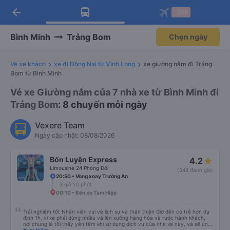
arrow_back
Tải app Vexere ngay!
Tải app Vexere
-30k
Mở app
Mở app
Nhận ưu đãi thành viên độc
-30k/ghế khi đặt vé máy bay qua
quyền
app
Bình Minh
Trảng Bom
Chọn ngày
Vé xe khách
xe đi Đồng Nai từ Vĩnh Long
xe giường nằm đi Trảng
Bom từ Bình Minh
Vé xe Giường nằm của 7 nhà xe từ Bình Minh đi
Trảng Bom
: 8 chuyến mỗi ngày
Vexere Team
Ngày cập nhật: 08/08/2026
Bốn Luyện Express
4.2
Limousine 24 Phòng Đôi
(548 đánh giá)
20:50 • Vòng xoay Trường An
3 giờ 20 phút
00:10 • Bến xe Tam Hiệp
Trải nghiệm tốt Nhân viên vui vẻ lịch sự và thân thiện Giờ đến có trễ hơn dự
định 1h, vì xe phải dừng nhiều và lên xuống hàng hóa và rước hành khách,
nói chung là tối thấy yên tâm khi sử dụng dịch vụ của nhà xe này, và sẽ ủng