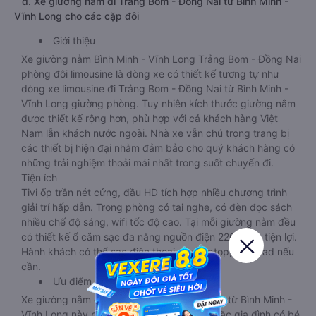
d. Xe giường nằm đi Trảng Bom - Đồng Nai từ Bình Minh -
Vĩnh Long cho các cặp đôi
Giới thiệu
Xe giường nằm Bình Minh - Vĩnh Long Trảng Bom - Đồng Nai
phòng đôi limousine là dòng xe có thiết kế tương tự như
dòng xe limousine đi Trảng Bom - Đồng Nai từ Bình Minh -
Vĩnh Long giường phòng. Tuy nhiên kích thước giường nằm
được thiết kế rộng hơn, phù hợp với cả khách hàng Việt
Nam lẫn khách nước ngoài. Nhà xe vẫn chú trọng trang bị
các thiết bị hiện đại nhằm đảm bảo cho quý khách hàng có
những trải nghiệm thoải mái nhất trong suốt chuyến đi.
Tiện ích
Tivi ốp trần nét cứng, đầu HD tích hợp nhiều chương trình
giải trí hấp dẫn. Trong phòng có tai nghe, có đèn đọc sách
nhiều chế độ sáng, wifi tốc độ cao. Tại mỗi giường nằm đều
có thiết kế ổ cắm sạc đa năng nguồn điện 220v cực tiện lợi.
Hành khách có thể sạc điện thoại, sạc laptop, sạc ipad nếu
cần.
Ưu điểm
Xe giường nằm đôi đi Trảng Bom - Đồng Nai từ Bình Minh -
Vĩnh Long này phù hợp cho các cặp đôi hoặc gia đình có bé