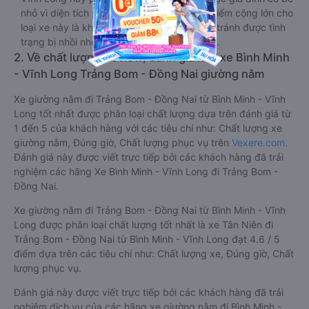
nhỏ vì diện tích phòng rộng, riêng tư. Một điểm cộng lớn cho
loại xe này là không bắt khách dọc đường, tránh được tình
trạng bị nhồi nhét trong quá trình di chuyển.
2. Về chất lượng, review, đánh giá nhà xe Bình Minh
- Vĩnh Long Trảng Bom - Đồng Nai giường nằm
Xe giường nằm đi Trảng Bom - Đồng Nai từ Bình Minh - Vĩnh
Long tốt nhất được phân loại chất lượng dựa trên đánh giá từ
1 đến 5 của khách hàng với các tiêu chí như: Chất lượng xe
giường nằm, Đúng giờ, Chất lượng phục vụ trên
Vexere.com
.
Đánh giá này được viết trực tiếp bởi các khách hàng đã trải
nghiệm các hãng Xe Bình Minh - Vĩnh Long đi Trảng Bom -
Đồng Nai.
Xe giường nằm đi Trảng Bom - Đồng Nai từ Bình Minh - Vĩnh
Long được phân loại chất lượng tốt nhất là xe Tân Niên đi
Trảng Bom - Đồng Nai từ Bình Minh - Vĩnh Long đạt 4.6 / 5
điểm dựa trên các tiêu chí như: Chất lượng xe, Đúng giờ, Chất
lượng phục vụ.
Đánh giá này được viết trực tiếp bởi các khách hàng đã trải
nghiệm dịch vụ của các hãng xe giường nằm đi Bình Minh -