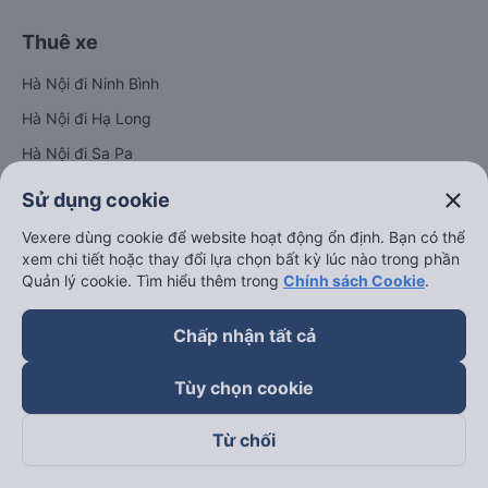
Thuê xe
Hà Nội đi Ninh Bình
Hà Nội đi Hạ Long
Hà Nội đi Sa Pa
Hà Nội đi Tam Đảo
close
Sử dụng cookie
Đà Nẵng đi Hội An
Vexere dùng cookie để website hoạt động ổn định. Bạn có thể
Đà Nẵng đi Huế
xem chi tiết hoặc thay đổi lựa chọn bất kỳ lúc nào trong phần
Quản lý cookie. Tìm hiểu thêm trong
Chính sách Cookie
.
Hải Phòng đi Hà Nội
Xem tất cả tuyến đường
Chấp nhận tất cả
Tùy chọn cookie
Từ chối