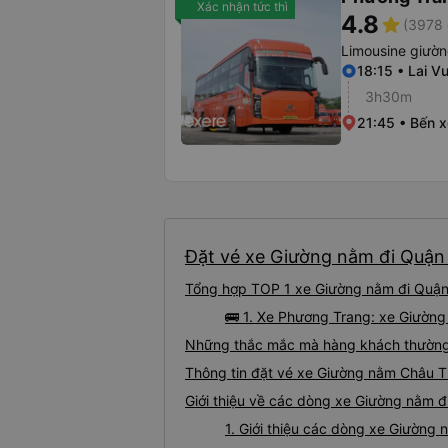
Xác nhận tức thì
4.8
star
(3978 
Limousine giườ
18:15 • Lai V
3h30m
21:45 • Bến 
Đặt vé xe Giường nằm đi Quận 
Tổng hợp TOP 1 xe Giường nằm đi Quận 
🚌 1. Xe Phương Trang: xe Giườn
Những thắc mắc mà hàng khách thường 
Thông tin đặt vé xe Giường nằm Châu 
Giới thiệu về các dòng xe Giường nằm 
1. Giới thiệu các dòng xe Giườn