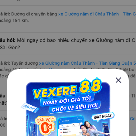
ả lời:
Đường di chuyển bằng
xe Giường nằm đi Châu Thành - Tiền G
hoảng 191 km.
âu hỏi:
Mỗi ngày có bao nhiêu chuyến xe Giường nằm đi C
 Sài Gòn?
ả lời:
Tuyến đường
xe Giường nằm Châu Thành - Tiền Giang Quận 5
hoảng 1245 chuyến trên
Vexere.com
bắt đầu từ 0:00 đến 23:59 bởi
ác giờ xe chạy có đầy đủ cả ban ngày, buổi trưa, buổi chiều, ban đ
âu hỏi:
Nhà xe Giường nằm đi Quận 5 - Sài Gòn từ Châu T
hất?
ả lời:
Chuyến
Giường nằm Châu Thành - Tiền Giang Quận 5 - Sài Gò
:00 là của nhà xe Phương Trang.