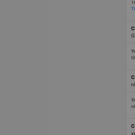
1
T
C
G
Tr
G
C
n
Tr
n
C
x