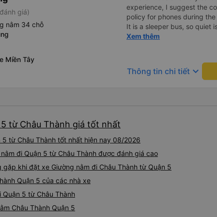
experience, I suggest the 
đánh giá)
policy for phones during the
ng nằm 34 chỗ
It is a sleeper bus, so quiet 
ung
Wi-Fi password clearly insid
Xem thêm
would definitely ride with them again! --------
lượng tốt và tài xế lái xe rấ
xe Miền Tây
hơn, tôi góp ý nhà xe nên có
keyboard_arrow_down
Thông tin chi tiết
lặng (tắt âm thanh điện tho
phiền hành khách khác ngủ.
mật khẩu Wi-Fi trong xe để
Tôi vẫn sẽ tiếp tục ủng hộ nh
5 từ Châu Thành giá tốt nhất
5 từ Châu Thành tốt nhất hiện nay 08/2026
g nằm đi Quận 5 từ Châu Thành được đánh giá cao
gặp khi đặt xe Giường nằm đi Châu Thành từ Quận 5
Thành Quận 5 của các nhà xe
đi Quận 5 từ Châu Thành
g nằm Châu Thành Quận 5