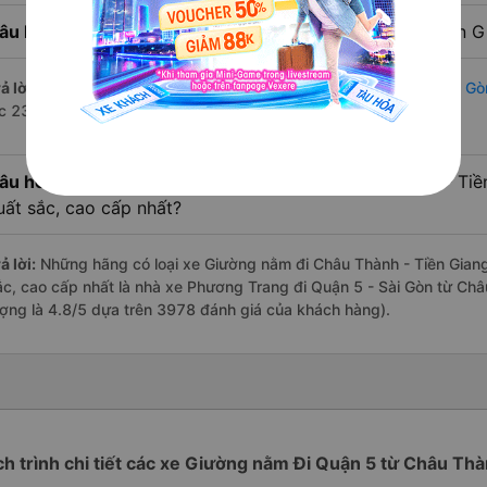
âu hỏi:
Nhà xe đi Quận 5 - Sài Gòn từ Châu Thành - Tiền G
ả lời:
Chuyến
Giường nằm Châu Thành - Tiền Giang Quận 5 - Sài Gò
úc 23:59 là của nhà xe Phương Trang.
âu hỏi:
Review xe đi Quận 5 - Sài Gòn từ Châu Thành - Tiền
uất sắc, cao cấp nhất?
ả lời:
Những hãng có loại xe Giường nằm đi Châu Thành - Tiền Giang 
ắc, cao cấp nhất là nhà xe Phương Trang đi Quận 5 - Sài Gòn từ Châ
ượng là 4.8/5 dựa trên 3978 đánh giá của khách hàng).
ch trình chi tiết các xe Giường nằm Đi Quận 5 từ Châu Th