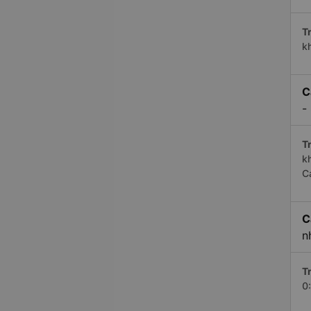
Tr
k
C
-
Tr
k
C
C
n
Tr
0