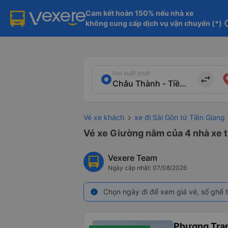
Cam kết hoàn 150% nếu nhà xe

không cung cấp dịch vụ vận chuyển (*)
in
Nơi xuất phát
import_export
Vé xe khách
xe đi Sài Gòn từ Tiền Giang
Vé xe Giường nằm của 4 nhà xe t
Vexere Team
Ngày cập nhật: 07/08/2026
Chọn ngày đi để xem giá vé, số ghế t
info
Phương Tra