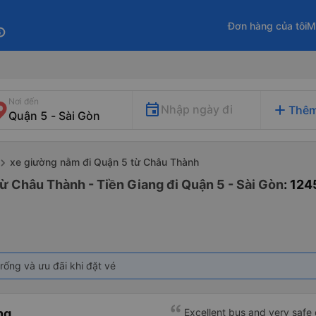
Đơn hàng của tôi
M
fo
Nơi đến
add
Nhập ngày đi
Thêm
xe giường nằm đi Quận 5 từ Châu Thành
ừ Châu Thành - Tiền Giang đi Quận 5 - Sài Gòn
: 12
rống và ưu đãi khi đặt vé
ng
Excellent bus and very safe 