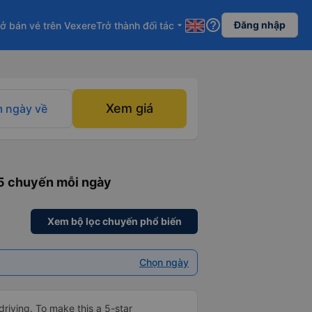
help_outline
Đăng nhập
ở bán vé trên Vexere
Trở thành đối tác
arrow_drop_down
Xem giá
 ngày về
45 chuyến mỗi ngày
Xem bộ lọc chuyến phổ biến
Chọn ngày
driving. To make this a 5-star