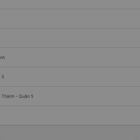
ình
 5
 Thành - Quận 5