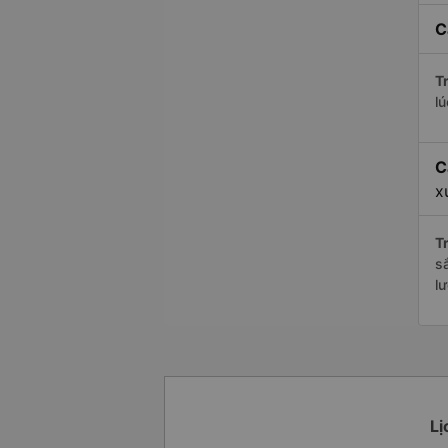
C
Tr
l
C
x
Tr
s
l
Lị