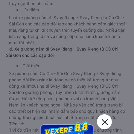
truy cập theo nhu cầu.
Ưu điểm
Loại xe giường nằm đi Svay Rieng - Svay Rieng từ Củ Chi -
Sài Gòn cho các cặp đôi tạo cho khách hàng cảm giác thoải
mái, riêng tư khi di chuyển trên tuyến đường dài. Nhiều tiện
ích, sang trọng, dịch vụ cung cấp cho hành khách luôn ở
mức tốt nhất.
d. Xe giường nằm đi Svay Rieng - Svay Rieng từ Củ Chi -
Sài Gòn cho các cặp đôi
Giới thiệu
Xe giường nằm Củ Chi - Sài Gòn Svay Rieng - Svay Rieng
phòng đôi limousine là dòng xe có thiết kế tương tự như
dòng xe limousine đi Svay Rieng - Svay Rieng từ Củ Chi -
Sài Gòn giường phòng. Tuy nhiên kích thước giường nằm
được thiết kế rộng hơn, phù hợp với cả khách hàng Việt
Nam lẫn khách nước ngoài. Nhà xe vẫn chú trọng trang bị
các thiết bị hiện đại nhằm đảm bảo cho quý khách hàng có
những trải nghiệm thoải mái nhất trong suốt chuyến đi.
Tiện ích
Tivi ốp trần nét cứng, đầu HD tích hợp nhiều chương trình