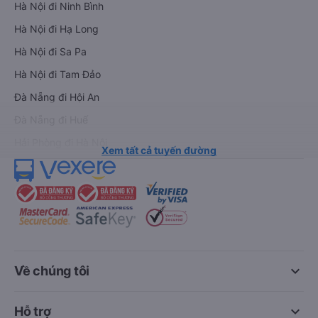
Hà Nội đi Ninh Bình
Hà Nội đi Hạ Long
Hà Nội đi Sa Pa
Hà Nội đi Tam Đảo
Đà Nẵng đi Hội An
Đà Nẵng đi Huế
Hải Phòng đi Hà Nội
Xem tất cả tuyến đường
keyboard_arrow_down
Về chúng tôi
keyboard_arrow_down
Hỗ trợ