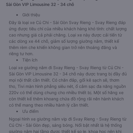
Sài Gòn VIP Limousine 32 - 34 chỗ
Giới thiệu
Đây là loại xe Củ Chi - Sài Gòn Svay Rieng - Svay Rieng đáp
ứng được tiêu chí của nhiều khách hàng khó tính: chất lượng
cao nhưng giá cả phải chăng. Loại xe này được cải tiến từ
các dòng xe 44 chỗ, giảm số lượng giường nằm, thiết kế
thêm rèm che khiến không gian trở nên thoáng đãng và
riêng tư hơn.
Tiện ích
Loại xe giường nằm đi Svay Rieng - Svay Rieng từ Củ Chi -
Sài Gòn VIP Limousine 32 - 34 chỗ này được trang bị đầy đủ
mọi nội thất cần thiết. Có chăn đắp, gối kê sạch sẽ, thơm
tho, Tivi màn hình phẳng siêu nét, ổ cắm sạc đa năng nguồn
220v có thể dùng chung cho nhiều thiết bị. Một số hãng xe
còn thiết kế thêm khoang chứa đồ rộng rãi nên hành khách
có thể mang theo nhiều hành lý cần thiết.
Ưu điểm
Ngoại hình xe giường nằm vip đi Svay Rieng - Svay Rieng từ
Củ Chi - Sài Gòn đẹp, sáng bóng. Nổi bật nhất là hệ thống
giường nằm hai tầng được thiết kế so le, khoa học nên khi