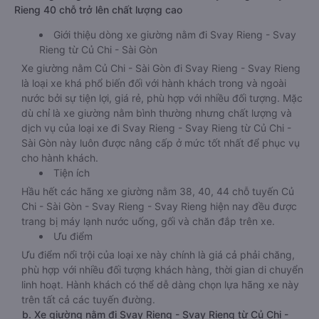
Rieng 40 chỗ trở lên chất lượng cao
Giới thiệu dòng xe giường nằm đi Svay Rieng - Svay
Rieng từ Củ Chi - Sài Gòn
Xe giường nằm Củ Chi - Sài Gòn đi Svay Rieng - Svay Rieng
là loại xe khá phổ biến đối với hành khách trong và ngoài
nước bởi sự tiện lợi, giá rẻ, phù hợp với nhiều đối tượng. Mặc
dù chỉ là xe giường nằm bình thường nhưng chất lượng và
dịch vụ của loại xe đi Svay Rieng - Svay Rieng từ Củ Chi -
Sài Gòn này luôn được nâng cấp ở mức tốt nhất để phục vụ
cho hành khách.
Tiện ích
Hầu hết các hãng xe giường nằm 38, 40, 44 chỗ tuyến Củ
Chi - Sài Gòn - Svay Rieng - Svay Rieng hiện nay đều được
trang bị máy lạnh nước uống, gối và chăn đắp trên xe.
Ưu điểm
Ưu điểm nổi trội của loại xe này chính là giá cả phải chăng,
phù hợp với nhiều đối tượng khách hàng, thời gian di chuyển
linh hoạt. Hành khách có thể dễ dàng chọn lựa hãng xe này
trên tất cả các tuyến đường.
b. Xe giường nằm đi Svay Rieng - Svay Rieng từ Củ Chi -