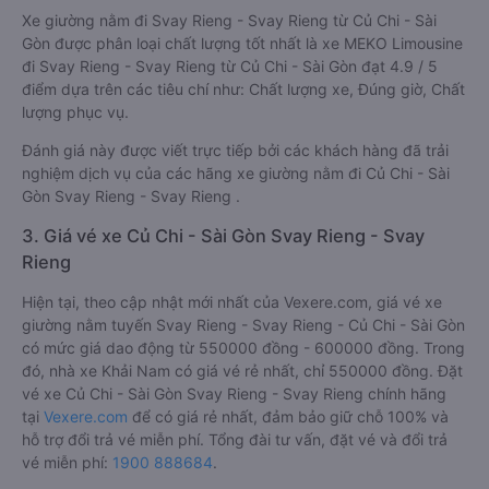
Xe giường nằm đi Svay Rieng - Svay Rieng từ Củ Chi - Sài
Gòn được phân loại chất lượng tốt nhất là xe MEKO Limousine
đi Svay Rieng - Svay Rieng từ Củ Chi - Sài Gòn đạt 4.9 / 5
điểm dựa trên các tiêu chí như: Chất lượng xe, Đúng giờ, Chất
lượng phục vụ.
Đánh giá này được viết trực tiếp bởi các khách hàng đã trải
nghiệm dịch vụ của các hãng xe giường nằm đi Củ Chi - Sài
Gòn Svay Rieng - Svay Rieng .
3. Giá vé xe Củ Chi - Sài Gòn Svay Rieng - Svay
Rieng
Hiện tại, theo cập nhật mới nhất của Vexere.com, giá vé xe
giường nằm tuyến Svay Rieng - Svay Rieng - Củ Chi - Sài Gòn
có mức giá dao động từ 550000 đồng - 600000 đồng. Trong
đó, nhà xe Khải Nam có giá vé rẻ nhất, chỉ 550000 đồng. Đặt
vé xe Củ Chi - Sài Gòn Svay Rieng - Svay Rieng chính hãng
tại
Vexere.com
để có giá rẻ nhất, đảm bảo giữ chỗ 100% và
hỗ trợ đổi trả vé miễn phí. Tổng đài tư vấn, đặt vé và đổi trả
vé miễn phí:
1900 888684
.