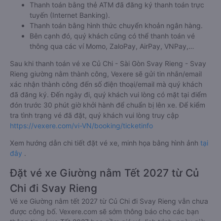
Thanh toán bằng thẻ ATM đã đăng ký thanh toán trực
tuyến (Internet Banking).
Thanh toán bằng hình thức chuyển khoản ngân hàng.
Bên cạnh đó, quý khách cũng có thể thanh toán vé
thông qua các ví Momo, ZaloPay, AirPay, VNPay,…
Sau khi thanh toán vé xe Củ Chi - Sài Gòn Svay Rieng - Svay
Rieng giường nằm thành công, Vexere sẽ gửi tin nhắn/email
xác nhận thành công đến số điện thoại/email mà quý khách
đã đăng ký. Đến ngày đi, quý khách vui lòng có mặt tại điểm
đón trước 30 phút giờ khởi hành để chuẩn bị lên xe. Để kiểm
tra tình trạng vé đã đặt, quý khách vui lòng truy cập
https://vexere.com/vi-VN/booking/ticketinfo
Xem hướng dẫn chi tiết đặt vé xe, minh họa bằng hình ảnh
tại
đây
.
Đặt vé xe Giường nằm Tết 2027 từ Củ
Chi đi Svay Rieng
Vé xe Giường nằm tết 2027 từ Củ Chi đi Svay Rieng vẫn chưa
được công bố. Vexere.com sẽ sớm thông báo cho các bạn