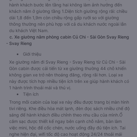
hành khách bước lên tầng hai không làm ảnh hưởng đến
khách nằm ở giường tầng 1.Diện tích giường rộng rãi: chiều
dài 1,8 đến 1,9m còn chiều rộng gấp rưỡi so với giường
thông thường nên phù hợp với cả du khách nước ngoài lẫn
du khách Việt Nam.
c. Xe giường nằm phòng cabin Củ Chi - Sài Gòn Svay Rieng
- Svay Rieng
Giới thiệu
Xe giường nằm đi Svay Rieng - Svay Rieng từ Củ Chi - Sài
Gòn cabin được cải tiến từ xe giường thường 44 chỗ khiến
không gian xe trở nên thoáng đãng, rộng rãi hơn. Loại xe
này được tích hợp nhiều tiện ích trên xe giúp hành khách có
1 hành trình thoải mái và thú vị.
Tiện ích
Trong mỗi cabin của loại xe này đều được trang bị màn hình
tivi riêng. Khe điều hòa mát lạnh, đèn đọc sách nhiều chế độ
sáng để hành khách điều chỉnh theo nhu cầu của mình.Ổ
cắm sạc được thiết kế ngay bên cạnh chỗ nằm, bàn làm
việc mini, hộc để cốc chén, nước uống đầy đủ tiện ích. Tai
nghe hiện đại, wifi tốc độ cao hoạt động 24/24 thoải mái