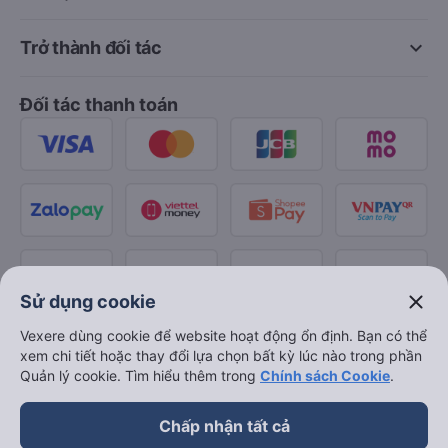
keyboard_arrow_down
Trở thành đối tác
Đối tác thanh toán
close
Sử dụng cookie
Vexere dùng cookie để website hoạt động ổn định. Bạn có thể
xem chi tiết hoặc thay đổi lựa chọn bất kỳ lúc nào trong phần
Quản lý cookie. Tìm hiểu thêm trong
Chính sách Cookie
.
Chấp nhận tất cả