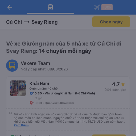
arrow_back
Tải app Vexere ngay!
Tải app Vexere
-30k
Mở app
Mở app
Nhận ưu đãi thành viên độc
-30k/ghế khi đặt vé máy bay qua
quyền
app
Củ Chi
Svay Rieng
Chọn ngày
Vé xe Giường nằm của 5 nhà xe từ Củ Chi đi
Svay Rieng
: 14 chuyến mỗi ngày
Vexere Team
Ngày cập nhật: 08/08/2026
Khải Nam
4.7
Giường nằm 40 chỗ
(496 đánh giá)
10:30 • Văn phòng Khải Nam (Hồ Chí Minh)
3 giờ
13:30 • Quán cơm Khải Nam
Tôi vô cùng kinh ngạc và vô cùng biết ơn vì vé của tôi được bao gồm toàn
bộ các món ăn lành mạnh, nguyên chất và thân thiện với chế độ ăn keto 🎫
khi đi qua biên giới Việt Nam 🇻🇳 Campuchia 🇰🇭. 19,76 USD bao gồm bảo
hiểm, nước, khăn giấy ướt, túi đựng giày, máy lạnh, sự hỗ trợ tại biên giới để
Xem thêm
tôi thậm chí không phải điền bất kỳ mẫu đơn nào. Không vội vã, không xếp
hàng, không đám đông, không ồn ào - cách di chuyển thực sự dễ chịu. Xe