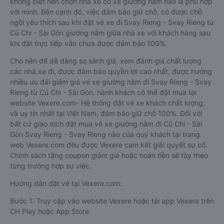
không biết nên chọn nhà xe có xe giường nằm nào là phù hợp
với mình. Bên cạnh đó, việc đảm bảo giữ chỗ, có được chỗ
ngồi yêu thích sau khi đặt vé xe đi Svay Rieng - Svay Rieng từ
Củ Chi - Sài Gòn giường nằm giữa nhà xe với khách hàng sau
khi đặt trực tiếp vẫn chưa được đảm bảo 100%.
Cho nên để dễ dàng so sánh giá, xem đánh giá chất lượng
các nhà xe đi, được đảm bảo quyền lợi cao nhất, được hưởng
nhiều ưu đãi giảm giá vé xe giường nằm đi Svay Rieng - Svay
Rieng từ Củ Chi - Sài Gòn, hành khách có thể đặt mua tại
website Vexere.com- Hệ thống đặt vé xe khách chất lượng,
và uy tín nhất tại Việt Nam, đảm bảo giữ chỗ 100%. Đối với
bất cứ giao dịch đặt mua vé xe giường nằm đi Củ Chi - Sài
Gòn Svay Rieng - Svay Rieng nào của quý khách tại trang
web Vexere.com đều được Vexere cam kết giải quyết sự cố.
Chính sách tặng coupon giảm giá hoặc hoàn tiền sẽ tùy theo
từng trường hợp sự việc.
Hướng dẫn đặt vé tại Vexere.com:
Bước 1: Truy cập vào website Vexere hoặc tải app Vexere trên
CH Play hoặc App Store.