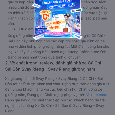
giải trí hấp dẫn. Trong phòng có tai nghe, có đèn đọc sách
nhiều chế độ sáng, wifi tốc độ cao. Tại mỗi giường nằm đều
có thiết kế ổ cắm sạc đa năng nguồn điện 220v cực tiện lợi.
Hành khách có thể sạc điện thoại, sạc laptop, sạc ipad nếu
cần.
Ưu điểm
Xe giường nằm đôi đi Svay Rieng - Svay Rieng từ Củ Chi -
Sài Gòn này phù hợp cho các cặp đôi hoặc gia đình có bé
nhỏ vì diện tích phòng rộng, riêng tư. Một điểm cộng lớn cho
loại xe này là không bắt khách dọc đường, tránh được tình
trạng bị nhồi nhét trong quá trình di chuyển.
2. Về chất lượng, review, đánh giá nhà xe Củ Chi -
Sài Gòn Svay Rieng - Svay Rieng giường nằm
Xe giường nằm đi Svay Rieng - Svay Rieng từ Củ Chi - Sài
Gòn tốt nhất được phân loại chất lượng dựa trên đánh giá từ 1
đến 5 của khách hàng với các tiêu chí như: Chất lượng xe
giường nằm, Đúng giờ, Chất lượng phục vụ trên
Vexere.com
.
Đánh giá này được viết trực tiếp bởi các khách hàng đã trải
nghiệm các hãng Xe Củ Chi - Sài Gòn đi Svay Rieng - Svay
Rieng.