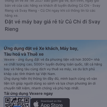
thông tin vé xe Tết 2027 bao gồm giá vé, lịch trình, ngày giờ
bán vé của các hãng xe khách đi tuyến đường Củ Chi - Svay
Rieng và Svay Rieng - Củ Chi ngay khi có thông tin từ các
hãng xe.
Đặt vé máy bay giá rẻ từ Củ Chi đi Svay
Rieng
Ứng dụng đặt vé Xe khách, Máy bay,
Tàu hoả và Thuê xe
Vexere - ứng dụng đặt vé đa phương tiện với hơn 3000+ nhà
xe chất lượng cao, 5000+ tuyến đường toàn quốc, tất cả hãng
bay và hãng tàu cùng dịch vụ thuê xe máy, xe du lịch phủ
khắp các tỉnh thành tại Việt Nam.
Ứng dụng hiển thị thông tin đầy đủ, minh bạch cùng vô vàn
tiện ích giúp người dùng so sánh và lựa chọn phương án di
chuyển tiết kiệm, nhanh chóng và phù hợp nhất.
Tải ứng dụng Vexere ngay