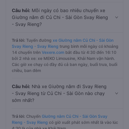
Câu hỏi:
Mỗi ngày có bao nhiêu chuyến xe
Giường nằm đi Củ Chi - Sài Gòn Svay Rieng
- Svay Rieng?
Trả lời:
Tuyến đường
xe Giường nằm Củ Chi - Sài Gòn
Svay Rieng - Svay Rieng
trung bình mỗi ngày có khoảng
14 chuyến trên
Vexere.com
bắt đầu từ 4:30 đến 16:10
bởi 2 nhà xe: xe MEKO Limousine, Khải Nam vận hành.
Các giờ xe chạy có đầy đủ cả ban ngày, buổi trưa, buổi
chiều, ban đêm
Câu hỏi:
Nhà xe Giường nằm đi Svay Rieng
- Svay Rieng từ Củ Chi - Sài Gòn nào chạy
sớm nhất?
Trả lời:
Chuyến
Giường nằm Củ Chi - Sài Gòn Svay
Rieng - Svay Rieng
có giờ xuất phát sớm nhất là vào lúc
4:30 là của nhà xe Khải Nam.