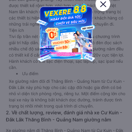
được thiết kế rộng hơn, phù hợp với cả khách hàng Việt
Nam lẫn khách nước ngoài. Nhà xe vẫn chú trọng trang bị
các thiết bị hiện đại nhằm đảm bảo cho quý khách hàng có
những trải nghiệm thoải mái nhất trong suốt chuyến đi.
Tiện ích
Tivi ốp trần nét cứng, đầu HD tích hợp nhiều chương trình
giải trí hấp dẫn. Trong phòng có tai nghe, có đèn đọc sách
nhiều chế độ sáng, wifi tốc độ cao. Tại mỗi giường nằm đều
có thiết kế ổ cắm sạc đa năng nguồn điện 220v cực tiện lợi.
Hành khách có thể sạc điện thoại, sạc laptop, sạc ipad nếu
cần.
Ưu điểm
Xe giường nằm đôi đi Thăng Bình - Quảng Nam từ Cư Kuin -
Đắk Lắk này phù hợp cho các cặp đôi hoặc gia đình có bé
nhỏ vì diện tích phòng rộng, riêng tư. Một điểm cộng lớn cho
loại xe này là không bắt khách dọc đường, tránh được tình
trạng bị nhồi nhét trong quá trình di chuyển.
2. Về chất lượng, review, đánh giá nhà xe Cư Kuin -
Đắk Lắk Thăng Bình - Quảng Nam giường nằm
Xe giường nằm đi Thăng Bình - Quảng Nam từ Cư Kuin - Đắk