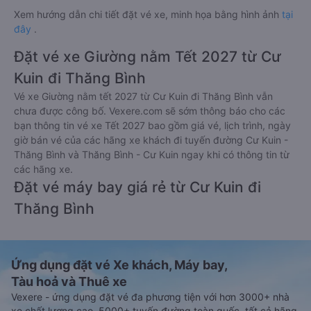
Xem hướng dẫn chi tiết đặt vé xe, minh họa bằng hình ảnh
tại
đây
.
Đặt vé xe Giường nằm Tết 2027 từ Cư
Kuin đi Thăng Bình
Vé xe Giường nằm tết 2027 từ Cư Kuin đi Thăng Bình vẫn
chưa được công bố. Vexere.com sẽ sớm thông báo cho các
bạn thông tin vé xe Tết 2027 bao gồm giá vé, lịch trình, ngày
giờ bán vé của các hãng xe khách đi tuyến đường Cư Kuin -
Thăng Bình và Thăng Bình - Cư Kuin ngay khi có thông tin từ
các hãng xe.
Đặt vé máy bay giá rẻ từ Cư Kuin đi
Thăng Bình
Ứng dụng đặt vé Xe khách, Máy bay,
Tàu hoả và Thuê xe
Vexere - ứng dụng đặt vé đa phương tiện với hơn 3000+ nhà
xe chất lượng cao, 5000+ tuyến đường toàn quốc, tất cả hãng