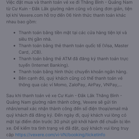
Việc đặt mua và thanh toán vé xe đi Thăng Bình - Quảng Nam
từ Cư Kuin - Đắk Lắk giường nằm cũng vô cùng đơn giản, tiện
lợi khi Vexere.com hỗ trợ đến 06 hình thức thanh toán khác
nhau bao gồm:
Thanh toán bằng tiền mặt tại các cửa hàng tiện lợi và
siêu thị gần nhà.
Thanh toán bằng thẻ thanh toán quốc tế (Visa, Master
Card, JCB).
Thanh toán bằng thẻ ATM đã đăng ký thanh toán trực
tuyến (Internet Banking).
Thanh toán bằng hình thức chuyển khoản ngân hàng.
Bên cạnh đó, quý khách cũng có thể thanh toán vé
thông qua các ví Momo, ZaloPay, AirPay, VNPay,…
Sau khi thanh toán vé xe Cư Kuin - Đắk Lắk Thăng Bình -
Quảng Nam giường nằm thành công, Vexere sẽ gửi tin
nhắn/email xác nhận thành công đến số điện thoại/email mà
quý khách đã đăng ký. Đến ngày đi, quý khách vui lòng có
mặt tại điểm đón trước 30 phút giờ khởi hành để chuẩn bị lên
xe. Để kiểm tra tình trạng vé đã đặt, quý khách vui lòng truy
cập
https://vexere.com/vi-VN/booking/ticketinfo