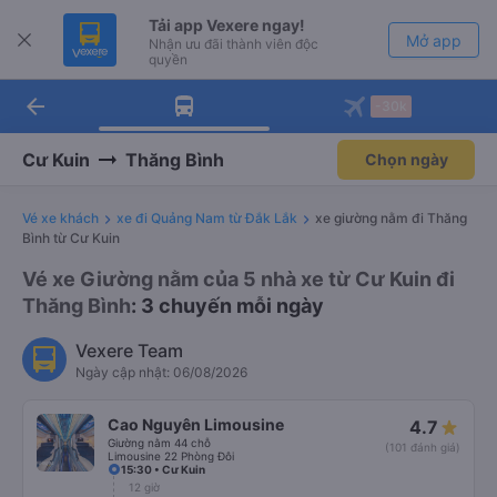
Tải app Vexere ngay!
Mở app
Nhận ưu đãi thành viên độc
quyền
arrow_back
Tải app Vexere
-30k
Mở app
-30k/ghế khi đặt vé máy bay qua
app
Cư Kuin
Thăng Bình
Chọn ngày
Vé xe khách
xe đi Quảng Nam từ Đắk Lắk
xe giường nằm đi Thăng
Bình từ Cư Kuin
Vé xe Giường nằm của 5 nhà xe từ Cư Kuin đi
Thăng Bình
: 3 chuyến mỗi ngày
Vexere Team
Ngày cập nhật: 06/08/2026
Cao Nguyên Limousine
4.7
Giường nằm 44 chỗ
(101 đánh giá)
Limousine 22 Phòng Đôi
15:30 • Cư Kuin
12 giờ