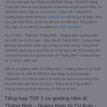
Lắk có mức giá dao động từ 380000 đồng - 500000 đồng.
Trong đó, nhà xe Cao Nguyên Limousine có giá vé rẻ nhất, chỉ
380000 đồng. Đặt vé xe Cư Kuin - Đắk Lắk Thăng Bình -
Quảng Nam chính hãng tại
Vexere.com
để có giá rẻ nhất, đảm
bảo giữ chỗ 100% và hỗ trợ đổi trả vé miễn phí. Tổng đài tư
vấn, đặt vé và đổi trả vé miễn phí:
1900 888684
.
Xe Cư Kuin - Đắk Lắk Thăng Bình - Quảng Nam giường nằm
tốt nhất: Xe từ Cư Kuin - Đắk Lắk đi Thăng Bình - Quảng Nam
giường nằm được đánh giá chung có chất lượng Trung bình
với điểm đánh giá trung bình từ 4.7/5 dựa trên 1319 phản hồi
của hành khách Xe giường nằm về Thăng Bình - Quảng Nam
từ Cư Kuin - Đắk Lắk.
Giá vé xe giường nằm đi Thăng Bình - Quảng Nam từ Cư Kuin
- Đắk Lắk rẻ nhất là 380000 của hãng xe Cao Nguyên
Limousine. Tùy thuộc vào vị trí ngồi của bạn và chương trình
khuyến mãi, giá vé Xe Cư Kuin - Đắk Lắk đi Thăng Bình -
Quảng Nam giường nằm này có thể sẽ rẻ hơn
Tổng hợp TOP 2 xe giường nằm đi
Thăng Bình - Quảng Nam từ Cư Kuin -