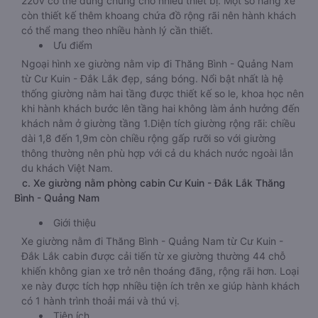
220v có thể dùng chung cho nhiều thiết bị. Một số hãng xe
còn thiết kế thêm khoang chứa đồ rộng rãi nên hành khách
có thể mang theo nhiều hành lý cần thiết.
Ưu điểm
Ngoại hình xe giường nằm vip đi Thăng Bình - Quảng Nam
từ Cư Kuin - Đắk Lắk đẹp, sáng bóng. Nổi bật nhất là hệ
thống giường nằm hai tầng được thiết kế so le, khoa học nên
khi hành khách bước lên tầng hai không làm ảnh hưởng đến
khách nằm ở giường tầng 1.Diện tích giường rộng rãi: chiều
dài 1,8 đến 1,9m còn chiều rộng gấp rưỡi so với giường
thông thường nên phù hợp với cả du khách nước ngoài lẫn
du khách Việt Nam.
c. Xe giường nằm phòng cabin Cư Kuin - Đắk Lắk Thăng
Bình - Quảng Nam
Giới thiệu
Xe giường nằm đi Thăng Bình - Quảng Nam từ Cư Kuin -
Đắk Lắk cabin được cải tiến từ xe giường thường 44 chỗ
khiến không gian xe trở nên thoáng đãng, rộng rãi hơn. Loại
xe này được tích hợp nhiều tiện ích trên xe giúp hành khách
có 1 hành trình thoải mái và thú vị.
Tiện ích