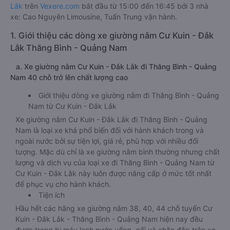
Lắk
trên
Vexere.com
bắt đầu từ 15:00 đến 16:45 bởi 3 nhà
xe: Cao Nguyên Limousine, Tuấn Trung vận hành.
1. Giới thiệu các dòng xe giường nằm Cư Kuin - Đắk
Lắk Thăng Bình - Quảng Nam
a. Xe giường nằm Cư Kuin - Đắk Lắk đi Thăng Bình - Quảng
Nam 40 chỗ trở lên chất lượng cao
Giới thiệu dòng xe giường nằm đi Thăng Bình - Quảng
Nam từ Cư Kuin - Đắk Lắk
Xe giường nằm Cư Kuin - Đắk Lắk đi Thăng Bình - Quảng
Nam là loại xe khá phổ biến đối với hành khách trong và
ngoài nước bởi sự tiện lợi, giá rẻ, phù hợp với nhiều đối
tượng. Mặc dù chỉ là xe giường nằm bình thường nhưng chất
lượng và dịch vụ của loại xe đi Thăng Bình - Quảng Nam từ
Cư Kuin - Đắk Lắk này luôn được nâng cấp ở mức tốt nhất
để phục vụ cho hành khách.
Tiện ích
Hầu hết các hãng xe giường nằm 38, 40, 44 chỗ tuyến Cư
Kuin - Đắk Lắk - Thăng Bình - Quảng Nam hiện nay đều
được trang bị máy lạnh nước uống, gối và chăn đắp trên xe.