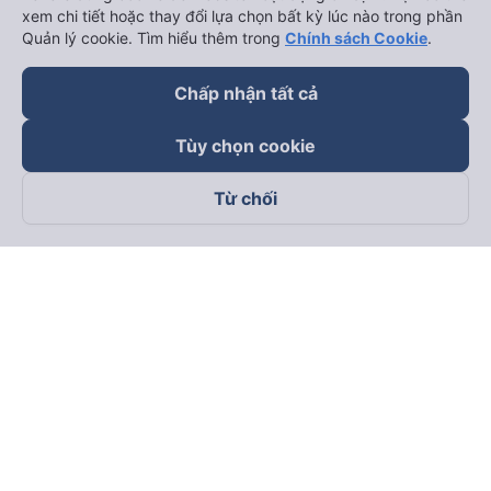
xem chi tiết hoặc thay đổi lựa chọn bất kỳ lúc nào trong phần
Quản lý cookie. Tìm hiểu thêm trong
Chính sách Cookie
.
Chấp nhận tất cả
Tùy chọn cookie
Từ chối
Theo dõi chúng tôi trên
Facebook
Tiktok
Youtube
Công ty TNHH Thương Mại Dịch Vụ Vexere
Địa chỉ đăng ký kinh doanh: 8C Chữ Đồng Tử, Phường Tân
Sơn Nhất, TP. Hồ Chí Minh, Việt Nam