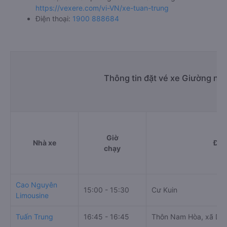
https://vexere.com/vi-VN/xe-tuan-trung
Điện thoại:
1900 888684
Thông tin đặt vé xe Giường nằ
Giờ
Nhà xe
Điể
chạy
Cao Nguyên
15:00 - 15:30
Cư Kuin
Limousine
Tuấn Trung
16:45 - 16:45
Thôn Nam Hòa, xã Dr