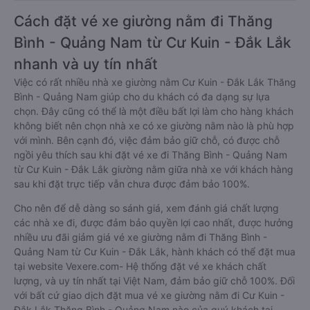
Cách đặt vé xe giường nằm đi Thăng
Bình - Quảng Nam từ Cư Kuin - Đắk Lắk
nhanh và uy tín nhất
Việc có rất nhiều nhà xe giường nằm Cư Kuin - Đắk Lắk Thăng
Bình - Quảng Nam giúp cho du khách có đa dạng sự lựa
chọn. Đây cũng có thể là một điều bất lợi làm cho hàng khách
không biết nên chọn nhà xe có xe giường nằm nào là phù hợp
với mình. Bên cạnh đó, việc đảm bảo giữ chỗ, có được chỗ
ngồi yêu thích sau khi đặt vé xe đi Thăng Bình - Quảng Nam
từ Cư Kuin - Đắk Lắk giường nằm giữa nhà xe với khách hàng
sau khi đặt trực tiếp vẫn chưa được đảm bảo 100%.
Cho nên để dễ dàng so sánh giá, xem đánh giá chất lượng
các nhà xe đi, được đảm bảo quyền lợi cao nhất, được hưởng
nhiều ưu đãi giảm giá vé xe giường nằm đi Thăng Bình -
Quảng Nam từ Cư Kuin - Đắk Lắk, hành khách có thể đặt mua
tại website Vexere.com- Hệ thống đặt vé xe khách chất
lượng, và uy tín nhất tại Việt Nam, đảm bảo giữ chỗ 100%. Đối
với bất cứ giao dịch đặt mua vé xe giường nằm đi Cư Kuin -
Đắk Lắk Thăng Bình - Quảng Nam nào của quý khách tại