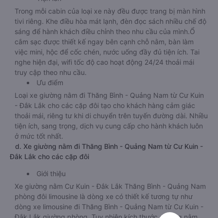
Trong mỗi cabin của loại xe này đều được trang bị màn hình
tivi riêng. Khe điều hòa mát lạnh, đèn đọc sách nhiều chế độ
sáng để hành khách điều chỉnh theo nhu cầu của mình.Ổ
cắm sạc được thiết kế ngay bên cạnh chỗ nằm, bàn làm
việc mini, hộc để cốc chén, nước uống đầy đủ tiện ích. Tai
nghe hiện đại, wifi tốc độ cao hoạt động 24/24 thoải mái
truy cập theo nhu cầu.
Ưu điểm
Loại xe giường nằm đi Thăng Bình - Quảng Nam từ Cư Kuin
- Đắk Lắk cho các cặp đôi tạo cho khách hàng cảm giác
thoải mái, riêng tư khi di chuyển trên tuyến đường dài. Nhiều
tiện ích, sang trọng, dịch vụ cung cấp cho hành khách luôn
ở mức tốt nhất.
d. Xe giường nằm đi Thăng Bình - Quảng Nam từ Cư Kuin -
Đắk Lắk cho các cặp đôi
Giới thiệu
Xe giường nằm Cư Kuin - Đắk Lắk Thăng Bình - Quảng Nam
phòng đôi limousine là dòng xe có thiết kế tương tự như
dòng xe limousine đi Thăng Bình - Quảng Nam từ Cư Kuin -
Đắk Lắk giường phòng. Tuy nhiên kích thước giường nằm