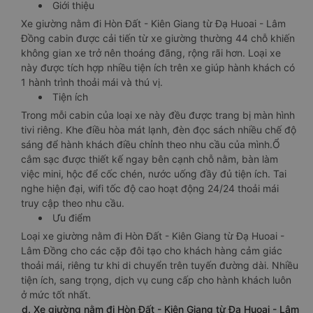
Giới thiệu
Xe giường nằm đi Hòn Đất - Kiên Giang từ Đạ Huoai - Lâm
Đồng cabin được cải tiến từ xe giường thường 44 chỗ khiến
không gian xe trở nên thoáng đãng, rộng rãi hơn. Loại xe
này được tích hợp nhiều tiện ích trên xe giúp hành khách có
1 hành trình thoải mái và thú vị.
Tiện ích
Trong mỗi cabin của loại xe này đều được trang bị màn hình
tivi riêng. Khe điều hòa mát lạnh, đèn đọc sách nhiều chế độ
sáng để hành khách điều chỉnh theo nhu cầu của mình.Ổ
cắm sạc được thiết kế ngay bên cạnh chỗ nằm, bàn làm
việc mini, hộc để cốc chén, nước uống đầy đủ tiện ích. Tai
nghe hiện đại, wifi tốc độ cao hoạt động 24/24 thoải mái
truy cập theo nhu cầu.
Ưu điểm
Loại xe giường nằm đi Hòn Đất - Kiên Giang từ Đạ Huoai -
Lâm Đồng cho các cặp đôi tạo cho khách hàng cảm giác
thoải mái, riêng tư khi di chuyển trên tuyến đường dài. Nhiều
tiện ích, sang trọng, dịch vụ cung cấp cho hành khách luôn
ở mức tốt nhất.
d. Xe giường nằm đi Hòn Đất - Kiên Giang từ Đạ Huoai - Lâm