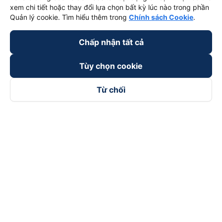
xem chi tiết hoặc thay đổi lựa chọn bất kỳ lúc nào trong phần
Quản lý cookie. Tìm hiểu thêm trong
Chính sách Cookie
.
Chấp nhận tất cả
Tùy chọn cookie
Từ chối
Theo dõi chúng tôi trên
Facebook
Tiktok
Youtube
Công ty TNHH Thương Mại Dịch Vụ Vexere
Địa chỉ đăng ký kinh doanh: 8C Chữ Đồng Tử, Phường Tân
Sơn Nhất, TP. Hồ Chí Minh, Việt Nam
Địa chỉ
:
Lầu 2, toà nhà H3 Circo Hoàng Diệu, 384 Hoàng Diệu,
Phường Khánh Hội, TP Hồ Chí Minh, Việt Nam
Tầng 3, toà nhà 101 Láng Hạ, 101 Láng Hạ, Phường Láng, TP.
Hà Nội, Việt Nam