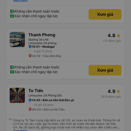
lần đầu tiên đi xe giường nằm với hai đứa trẻ nhỏ khá thú vị. Chúng tôi không
Xem thêm
chắc chắn khi nào xe sẽ dừng lại để nghỉ hoặc ăn uống. Tôi rất ngạc nhiên
khi xe dừng lại lúc nửa đêm ở Cần Thơ và mọi người xuống xe ăn. Khi đến
điểm dừng, họ đánh thức chúng tôi dậy và đảm bảo chúng tôi đã sẵn sàng.
Không cần thanh toán trước
Xem giá
Nhìn chung, đó là một trải nghiệm tốt. Mỗi giường đều có gối và chăn, và đủ
Xác nhận chỗ ngay lập tức
chỗ cho 1 người lớn và 1 trẻ em nằm thoải mái.
Thanh Phong
4.8
Giường 34 chỗ
(12 đánh giá)
Limousine 24 phòng
18:01 • Madagui
9 giờ 15 phút
03:16 • Cầu Vàm Rầy
Không cần thanh toán trước
Xem giá
Xác nhận chỗ ngay lập tức
Tư Tiến
4.9
Limousine 24 Phòng Đôi
(813 đánh giá)
14:45 • Bến xe liên tỉnh Đà Lạt
15 giờ 45 phút
06:30 • Bến xe Hà Tiên
Công ty Tu Tien cung cấp dịch vụ rất tốt, an toàn và thoải mái. Thông tin về
vị trí xe và các cuộc gọi từ nhân viên trên xe trước khi đón khách rất hữu
ích. Xe rất sạch sẽ, giường ngủ thoải mái với nhiều tùy chọn đèn chiếu sáng
và cổng USB được đặt ở vị trí thuận tiện. Nhân viên rất lịch sự và xe đến
Xem thêm