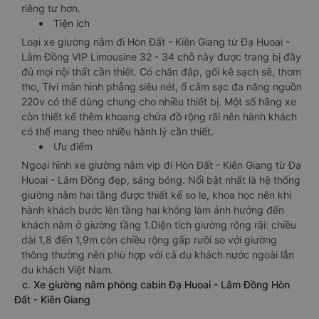
riêng tư hơn.
Tiện ích
Loại xe giường nằm đi Hòn Đất - Kiên Giang từ Đạ Huoai -
Lâm Đồng VIP Limousine 32 - 34 chỗ này được trang bị đầy
đủ mọi nội thất cần thiết. Có chăn đắp, gối kê sạch sẽ, thơm
tho, Tivi màn hình phẳng siêu nét, ổ cắm sạc đa năng nguồn
220v có thể dùng chung cho nhiều thiết bị. Một số hãng xe
còn thiết kế thêm khoang chứa đồ rộng rãi nên hành khách
có thể mang theo nhiều hành lý cần thiết.
Ưu điểm
Ngoại hình xe giường nằm vip đi Hòn Đất - Kiên Giang từ Đạ
Huoai - Lâm Đồng đẹp, sáng bóng. Nổi bật nhất là hệ thống
giường nằm hai tầng được thiết kế so le, khoa học nên khi
hành khách bước lên tầng hai không làm ảnh hưởng đến
khách nằm ở giường tầng 1.Diện tích giường rộng rãi: chiều
dài 1,8 đến 1,9m còn chiều rộng gấp rưỡi so với giường
thông thường nên phù hợp với cả du khách nước ngoài lẫn
du khách Việt Nam.
c. Xe giường nằm phòng cabin Đạ Huoai - Lâm Đồng Hòn
Đất - Kiên Giang