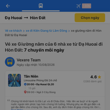
arrow_back
Tải app Vexere ngay!
Tải app Vexere
-30k
Mở app
Mở app
Nhận ưu đãi thành viên độc
-30k/ghế khi đặt vé máy bay qua
quyền
app
Đạ Huoai
Hòn Đất
Chọn ngày
Vé xe khách
xe đi Kiên Giang từ Lâm Đồng
xe giường nằm đi Hòn
Đất từ Đạ Huoai
Vé xe Giường nằm của 6 nhà xe từ Đạ Huoai đi
Hòn Đất
: 7 chuyến mỗi ngày
Vexere Team
Ngày cập nhật: 10/08/2026
Tân Niên
4.6
Limousine Phòng Đôi 24 chỗ
(2283 đánh giá)
20:00 • Đạ Huoai QL20
13 giờ
09:00 • Ngã 3 Cây Bàng
Chúng tôi khởi hành từ Đà Lạt và đi Châu Đức. Việc lên xe buýt vì là người
nước ngoài nên phức tạp hơn chúng tôi tưởng. Nhưng phụ xe đã gọi điện và
gửi địa điểm cho chúng tôi. Sau đó, anh ấy đích thân đi giúp chúng tôi. Đó là